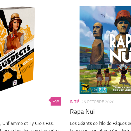
0
INITIÉ
25 OCTOBRE 2020
Rapa Nui
 Oriflamme et J’y Crois Pas,
Les Géants de l’Ile de Pâques es
 lancer dans les jeux d’enquêtes
beaucoup joué et que j’ai adoré. 