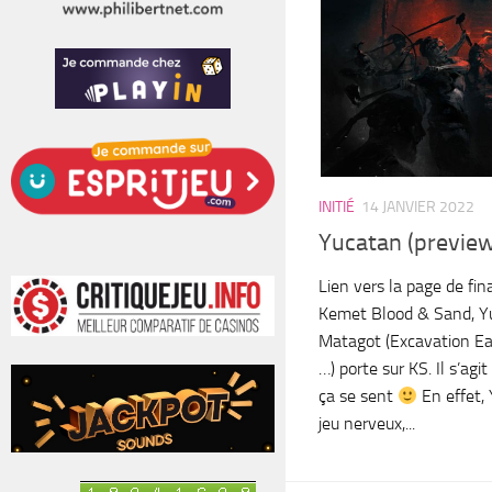
INITIÉ
14 JANVIER 2022
Yucatan (previe
Lien vers la page de f
Kemet Blood & Sand, Yu
Matagot (Excavation Ea
…) porte sur KS. Il s’a
ça se sent
En effet,
jeu nerveux,...