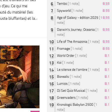
Tembo
[1 note]
8.55
 d’jeu. Ce qui me
Spyworld
[1 note]
8.55
eauté du matériel (les
Age of Galaxy - édition 2025
[1
8.55
uste bluffantes) et la...
note]
Darwin's Journey: Oceania
[1
8.55
note]
Life of The Amazonia
[1 note]
8.55
Fromage
[1 note]
8.55
World Order
[1 note]
8.1
Koi
[1 note]
8.1
Le silence de l'ombre
[1 note]
8.1
Borealis
[1 note]
8.1
Lumios
[1 note]
8.1
DJ Set Quiz Musical
[1 note]
8.1
Greenvaders
[1 note]
8.1
Kronologic Babylon 2500
[1
8.1
note]