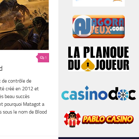
1
d
 de contrôle de
 été créé en 2012 et
rès beau succès
ent pourquoi Matagot a
ès sous le nom de Blood