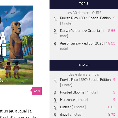
TOP 3
des 30 derniers JOURS
Puerto Rico 1897: Special Edition
9
[1 note]
Darwin's Journey: Oceania
[1
8.55
note]
Age of Galaxy - édition 2025
[1
8.55
note]
TOP 20
des 4 derniers mois
Puerto Rico 1897: Special Edition
9
[1 note]
0
Frosted Blooms
[1 note]
9
Horizonte
[1 note]
9
Luthier
[3 notes]
8.83
t un jeu auquel j’ai
dnup
[2 notes]
8.75
C’est d’ailleurs un des