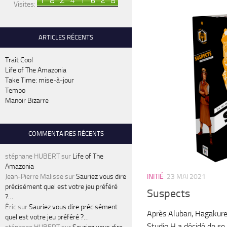
Visites:
ARTICLES RÉCENTS
Trait Cool
Life of The Amazonia
Take Time: mise-à-jour
Tembo
Manoir Bizarre
COMMENTAIRES RÉCENTS
stéphane HUBERT
sur
Life of The
Amazonia
Jean-Pierre Malisse
sur
Sauriez vous dire
INITIÉ
23 MAI 2021
précisément quel est votre jeu préféré
Suspects
?…
Éric
sur
Sauriez vous dire précisément
Après Alubari, Hagakure,
quel est votre jeu préféré ?…
Studio H a décidé de se