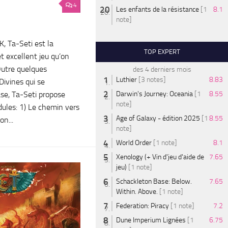
4
Les enfants de la résistance
[1
8.1
note]
K, Ta-Seti est la
TOP EXPERT
 excellent jeu qu’on
Outre quelques
des 4 derniers mois
Luthier
[3 notes]
8.83
Divines qui se
se, Ta-Seti propose
Darwin's Journey: Oceania
[1
8.55
note]
ules: 1) Le chemin vers
Age of Galaxy - édition 2025
[1
8.55
n...
note]
World Order
[1 note]
8.1
Xenology (+ Vin d'jeu d'aide de
7.65
jeu)
[1 note]
Schackleton Base: Below.
7.65
Within. Above.
[1 note]
Federation: Piracy
[1 note]
7.2
Dune Imperium Lignées
[1
6.75