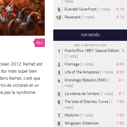
note]
Everdell Silverfrost
[1 note]
6.75
Revenant
[1 note]
6.75
TOP INITIÉS
0
des 4 derniers mois
Puerto Rico 1897: Special Edition
9
[1 note]
’Essen 2012. Kemet est
Fromage
[1 note]
8.55
 dur mais super bien
Life of The Amazonia
[1 note]
8.55
 dans Kemet, c’est que
Kronologic Babylon 2500
[1
8.1
nts de victoires et un
note]
e pas le syndrome...
Le silence de l'ombre
[1 note]
8.1
The Vale of Eternity: Curse
[1
7.65
note]
Maitshin
[1 note]
7.65
Wingspan: Extension
7.65