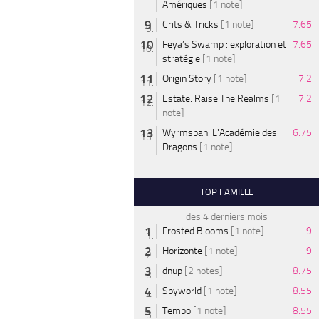
Amériques
[1 note]
Crits & Tricks
[1 note]
7.65
Feya’s Swamp : exploration et
7.65
stratégie
[1 note]
Origin Story
[1 note]
7.2
Estate: Raise The Realms
[1
7.2
note]
Wyrmspan: L'Académie des
6.75
Dragons
[1 note]
TOP FAMILLE
des 4 derniers mois
Frosted Blooms
[1 note]
9
Horizonte
[1 note]
9
dnup
[2 notes]
8.75
Spyworld
[1 note]
8.55
Tembo
[1 note]
8.55