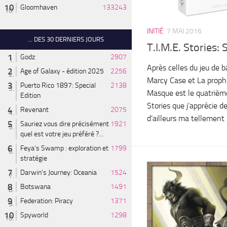
Gloomhaven
133243
INITIÉ
7 MAI 2016
... DES 30 DERNIERS JOURS
T.I.M.E. Stories:
Godz
2907
Après celles du jeu de 
Age of Galaxy - édition 2025
2256
Marcy Case et La prophé
Puerto Rico 1897: Special
2138
Masque est le quatrième
Edition
Stories que j’apprécie d
Revenant
2075
d’ailleurs ma tellement il
Sauriez vous dire précisément
1921
quel est votre jeu préféré ?...
Feya’s Swamp : exploration et
1799
stratégie
Darwin's Journey: Oceania
1524
Botswana
1491
Federation: Piracy
1371
Spyworld
1298