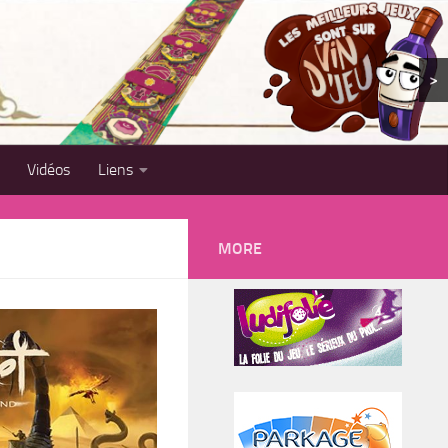
>
Vidéos
Liens
MORE