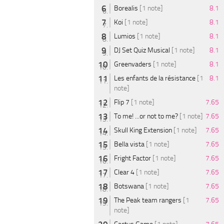
Borealis
[1 note]
8.1
Koi
[1 note]
8.1
Lumios
[1 note]
8.1
DJ Set Quiz Musical
[1 note]
8.1
Greenvaders
[1 note]
8.1
Les enfants de la résistance
[1
8.1
note]
Flip 7
[1 note]
7.65
To me! ...or not to me?
[1 note]
7.65
Skull King Extension
[1 note]
7.65
Bella vista
[1 note]
7.65
Fright Factor
[1 note]
7.65
Clear 4
[1 note]
7.65
Botswana
[1 note]
7.65
The Peak team rangers
[1
7.65
note]