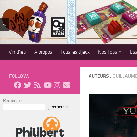
Skip to content
<
Vin d’jeu
A propos
Tous les d’jeux
Nos Tops
Es
FOLLOW:
AUTEURS :
GUILLAUM
Recherche
Recherche