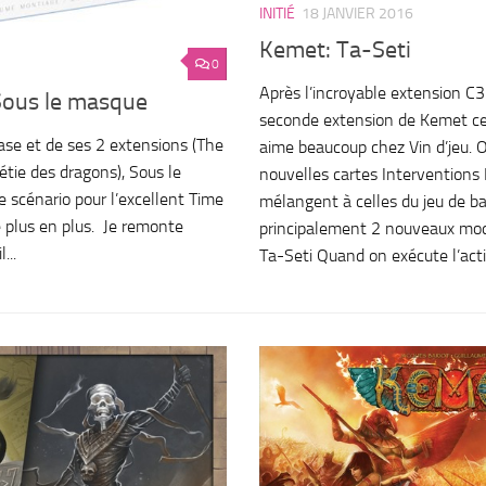
INITIÉ
18 JANVIER 2016
Kemet: Ta-Seti
0
Après l’incroyable extension C3
 Sous le masque
seconde extension de Kemet cet
base et de ses 2 extensions (The
aime beaucoup chez Vin d’jeu. 
tie des dragons), Sous le
nouvelles cartes Interventions 
 scénario pour l’excellent Time
mélangent à celles du jeu de ba
e plus en plus. Je remonte
principalement 2 nouveaux mod
...
Ta-Seti Quand on exécute l’actio