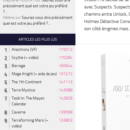
stéphane HUBERT
sur
Sauriez vous dire
précisément quel est votre jeu préféré
avec Suspects. Suspects
?…
chemins entre Unlock, 
Hélène
sur
Sauriez vous dire précisément
Holmes Détective Conse
quel est votre jeu préféré ?…
son côté énigmes mais..
ARTICLES LES PLUS LUS
Anachrony (VF)
175012
Scythe (+ vidéo)
170284
Barrage
160644
Mage Knight (+ aide de jeu)
157272
The 7th Continent
147113
Terra Mystica
143088
Tzolk'in: The Mayan
142829
Calendar
Caverna
139598
Terraforming Mars (+
133803
vidéo)