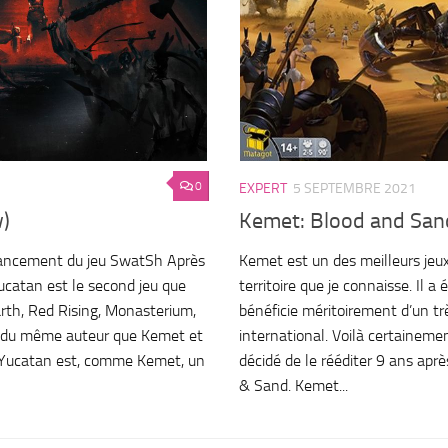
0
EXPERT
5 SEPTEMBRE 2021
w)
Kemet: Blood and San
inancement du jeu SwatSh Après
Kemet est un des meilleurs jeux
catan est le second jeu que
territoire que je connaisse. Il a
rth, Red Rising, Monasterium,
bénéficie méritoirement d’un t
git du même auteur que Kemet et
international. Voilà certainem
 Yucatan est, comme Kemet, un
décidé de le rééditer 9 ans apr
& Sand. Kemet...