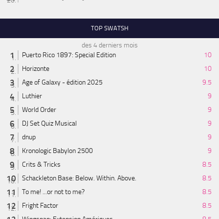
TOP SWATSH
des 4 derniers mois
Puerto Rico 1897: Special Edition
10
Horizonte
10
Age of Galaxy - édition 2025
9.5
Luthier
9
World Order
9
DJ Set Quiz Musical
9
dnup
9
Kronologic Babylon 2500
9
Crits & Tricks
8.5
Schackleton Base: Below. Within. Above.
8.5
To me! ...or not to me?
8.5
Fright Factor
8.5