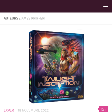
LES MEILLEURS JEUX SONT SUR VIN D'JEU !
Skip to content
AUTEURS :
JAMES KNIFFEN
1
EXPERT
18 NOVEMBRE 2022