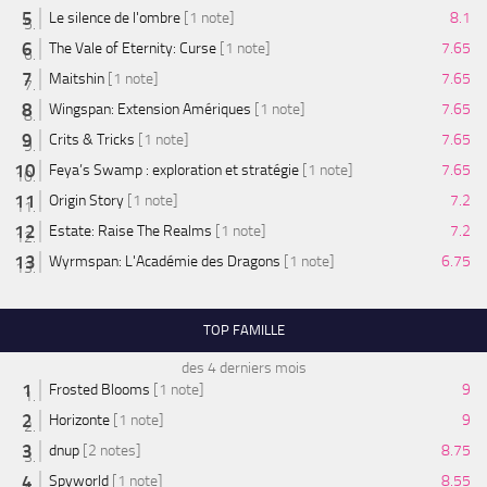
Le silence de l'ombre
[1 note]
8.1
The Vale of Eternity: Curse
[1 note]
7.65
Maitshin
[1 note]
7.65
Wingspan: Extension Amériques
[1 note]
7.65
Crits & Tricks
[1 note]
7.65
Feya’s Swamp : exploration et stratégie
[1 note]
7.65
Origin Story
[1 note]
7.2
Estate: Raise The Realms
[1 note]
7.2
Wyrmspan: L'Académie des Dragons
[1 note]
6.75
TOP FAMILLE
des 4 derniers mois
Frosted Blooms
[1 note]
9
Horizonte
[1 note]
9
dnup
[2 notes]
8.75
Spyworld
[1 note]
8.55