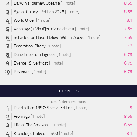
Darwin's Journey: Oceania
[1 note]
8.55
Age of Galaxy - édition 2025
[1 note]
8.55
World Order
[1 note]
8.1
Xenology (+ Vin d'jeu d'aide de jeu)
[1 note]
7.65
Schackleton Base: Below. Within. Above.
[1 note]
7.65
Federation: Piracy
[1 note]
7.2
Dune Imperium Lignées
[1 note]
6.75
Everdell Silverfrost
[1 note]
6.75
Revenant
[1 note]
6.75
TOP INITIÉS
des 4 derniers mois
Puerto Rico 1897: Special Edition
[1 note]
9
Fromage
[1 note]
8.55
Life of The Amazonia
[1 note]
8.55
Kronologic Babylon 2500
[1 note]
8.1