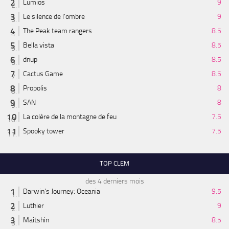
Lumios
9
Le silence de l'ombre
9
The Peak team rangers
8.5
Bella vista
8.5
dnup
8.5
Cactus Game
8.5
Propolis
8
SAN
8
La colère de la montagne de feu
7.5
Spooky tower
7.5
TOP CLEM
des 4 derniers mois
Darwin's Journey: Oceania
9.5
Luthier
9
Maitshin
8.5