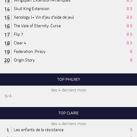
Wingspan: Extension Amériques
8.5
Skull King Extension
8.5
Xenology (+ Vin d'jeu d'aide de jeu)
8.5
The Vale of Eternity: Curse
8.5
Flip 7
8.5
Clear 4
8.5
Federation: Piracy
8
Origin Story
8
TOP PHILREY
des 4 derniers mois
N/A
TOP CLAIRE
des 4 derniers mois
Les enfants de la résistance
9