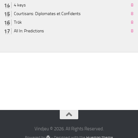
4 keys
8
Courtisans: Diplomates et Confidents
8
Trök
8
All In: Predictions
8
Vindjeu © 2026. All Rights Reserved.
Powered by
- Designed with the
Hueman theme