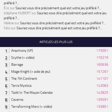
préféré ?…
Éric
sur
Sauriez vous dire précisément quel est votre jeu préféré ?…
stéphane HUBERT
sur
Sauriez vous dire précisément quel est votre jeu
préféré ?…
Hélène
sur
Sauriez vous dire précisément quel est votre jeu préféré ?…
Felix
sur
Sauriez vous dire précisément quel est votre jeu préféré ?…
ARTICLES LES PLUS LUS
Anachrony (VF)
175001
Scythe (+ vidéo)
170279
Barrage
160636
Mage Knight (+ aide de jeu)
157267
The 7th Continent
147107
Terra Mystica
143083
Tzolk'in: The Mayan Calendar
142825
Caverna
139597
Terraforming Mars (+ vidéo)
133801