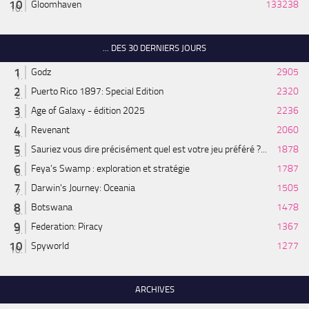
Gloomhaven
133238
... DES 30 DERNIERS JOURS
Godz
2905
Puerto Rico 1897: Special Edition
2320
Age of Galaxy - édition 2025
2236
Revenant
2060
Sauriez vous dire précisément quel est votre jeu préféré ?...
1878
Feya’s Swamp : exploration et stratégie
1787
Darwin's Journey: Oceania
1505
Botswana
1478
Federation: Piracy
1367
Spyworld
1277
ARCHIVES