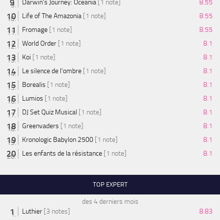
Darwin's Journey: Oceania
[1 note]
8.55
Life of The Amazonia
[1 note]
8.55
Fromage
[1 note]
8.55
World Order
[1 note]
8.1
Koi
[1 note]
8.1
Le silence de l'ombre
[1 note]
8.1
Borealis
[1 note]
8.1
Lumios
[1 note]
8.1
DJ Set Quiz Musical
[1 note]
8.1
Greenvaders
[1 note]
8.1
Kronologic Babylon 2500
[1 note]
8.1
Les enfants de la résistance
[1 note]
8.1
TOP EXPERT
des 4 derniers mois
Luthier
[3 notes]
8.83