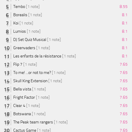
Tembo
[1 note]
8.55
Borealis
[1 note]
8.1
Koi
[1 note]
8.1
Lumios
[1 note]
8.1
DJ Set Quiz Musical
[1 note]
8.1
Greenvaders
[1 note]
8.1
Les enfants de la résistance
[1 note]
8.1
Flip 7
[1 note]
7.65
To me! ...or not to me?
[1 note]
7.65
Skull King Extension
[1 note]
7.65
Bella vista
[1 note]
7.65
Fright Factor
[1 note]
7.65
Clear 4
[1 note]
7.65
Botswana
[1 note]
7.65
The Peak team rangers
[1 note]
7.65
Cactus Game
[1 note]
7.65