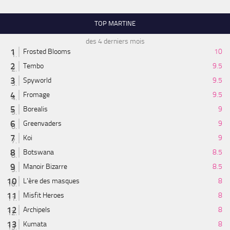
TOP MARTINE
des 4 derniers mois
Frosted Blooms
10
Tembo
9.5
Spyworld
9.5
Fromage
9.5
Borealis
9
Greenvaders
9
Koi
9
Botswana
8.5
Manoir Bizarre
8.5
L'ère des masques
8
Misfit Heroes
8
Archipels
8
Kumata
8