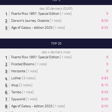
des 30 derniers JOURS
Puerto Rico 1897: Special Edition
[1 note]
9
Darwin's Journey: Oceania
[1 note]
8.55
Age of Galaxy - édition 2025
[1 note]
8.55
TOP 20
des 4 derniers mois
Puerto Rico 1897: Special Edition
[1 note]
9
Frosted Blooms
[1 note]
9
Horizonte
[1 note]
9
Luthier
[3 notes]
8.83
dnup
[2 notes]
8.75
Tembo
[1 note]
8.55
Spyworld
[1 note]
8.55
Age of Galaxy - édition 2025
[1 note]
8.55