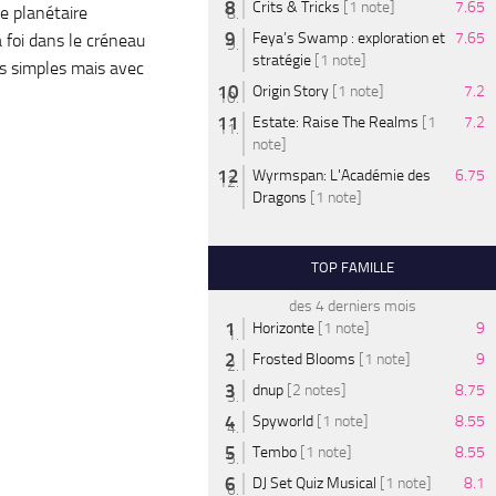
Crits & Tricks
[1 note]
7.65
e planétaire
Feya’s Swamp : exploration et
7.65
a foi dans le créneau
stratégie
[1 note]
es simples mais avec
Origin Story
[1 note]
7.2
Estate: Raise The Realms
[1
7.2
note]
Wyrmspan: L'Académie des
6.75
Dragons
[1 note]
TOP FAMILLE
des 4 derniers mois
Horizonte
[1 note]
9
Frosted Blooms
[1 note]
9
dnup
[2 notes]
8.75
Spyworld
[1 note]
8.55
Tembo
[1 note]
8.55
DJ Set Quiz Musical
[1 note]
8.1