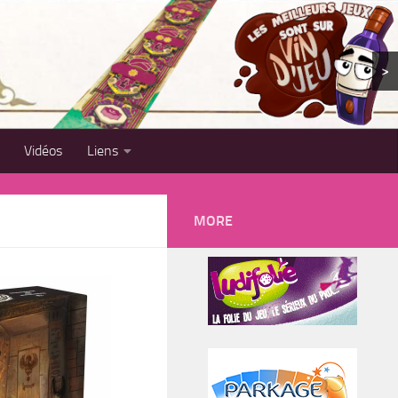
>
Vidéos
Liens
MORE