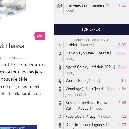
The Peak team rangers
[1
7.65
note]
TOP EXPERT
0
des 4 derniers mois
 & Lhassa
Luthier
[3 notes]
8.83
Darwin's Journey: Oceania
[1
8.55
a et Dunaia,
note]
sont les deux dernières
Age of Galaxy - édition 2025
[1
8.55
ropose toujours des jeux
note]
 nouvelle série
World Order
[1 note]
8.1
ette ligne éditoriale. Il
Xenology (+ Vin d'jeu d'aide de
7.65
ifs et collaboratifs où
jeu)
[1 note]
Schackleton Base: Below.
7.65
Within. Above.
[1 note]
Federation: Piracy
[1 note]
7.2
Dune Imperium Lignées
[1
6.75