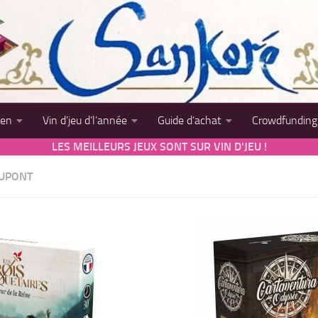
sen
Vin d’jeu d’l’année
Guide d’achat
Crowdfunding
LES MEILLEURS JEUX SONT SUR VIN D'JEU !
UPONT