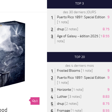
TOP 3
des 30 derniers JOURS
Puerto Rico 1897: Special Edition
9
[1 note]
dnup
[2 notes]
8.75
Age of Galaxy - édition 2025
[1
8.55
note]
TOP 20
des 4 derniers mois
Frosted Blooms
[1 note]
9
Puerto Rico 1897: Special Edition
9
[1 note]
Horizonte
[1 note]
9
Luthier
[3 notes]
8.83
0
dnup
[2 notes]
8.75
wood
Fromage
[1 note]
8.55