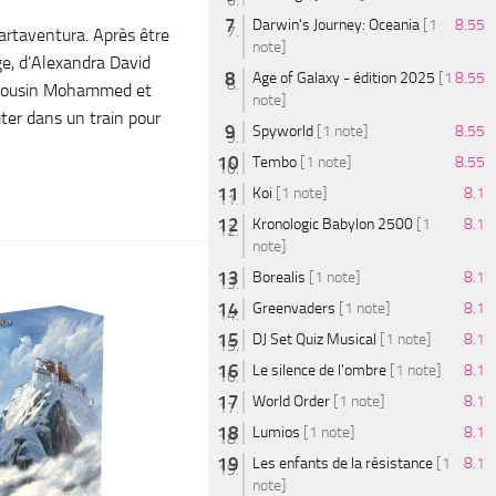
Darwin's Journey: Oceania
[1
8.55
artaventura. Après être
note]
uge, d’Alexandra David
Age of Galaxy - édition 2025
[1
8.55
e cousin Mohammed et
note]
uter dans un train pour
Spyworld
[1 note]
8.55
Tembo
[1 note]
8.55
Koi
[1 note]
8.1
Kronologic Babylon 2500
[1
8.1
note]
Borealis
[1 note]
8.1
Greenvaders
[1 note]
8.1
DJ Set Quiz Musical
[1 note]
8.1
Le silence de l'ombre
[1 note]
8.1
World Order
[1 note]
8.1
Lumios
[1 note]
8.1
Les enfants de la résistance
[1
8.1
note]