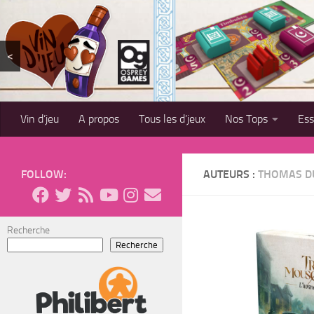
Skip to content
<
Vin d’jeu
A propos
Tous les d’jeux
Nos Tops
Es
FOLLOW:
AUTEURS :
THOMAS D
Recherche
Recherche