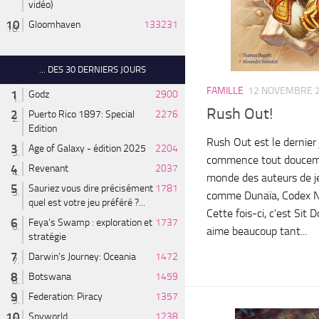
vidéo)
Gloomhaven
133231
... DES 30 DERNIERS JOURS
FAMILLE
12 NOVEMBRE 
Godz
2900
Rush Out!
Puerto Rico 1897: Special
2276
Edition
Rush Out est le dernie
Age of Galaxy - édition 2025
2204
commence tout doucemen
Revenant
2037
monde des auteurs de je
Sauriez vous dire précisément
1781
comme Dunaïa, Codex Na
quel est votre jeu préféré ?...
Cette fois-ci, c’est Sit 
Feya’s Swamp : exploration et
1737
aime beaucoup tant...
stratégie
Darwin's Journey: Oceania
1472
Botswana
1459
Federation: Piracy
1357
Spyworld
1238