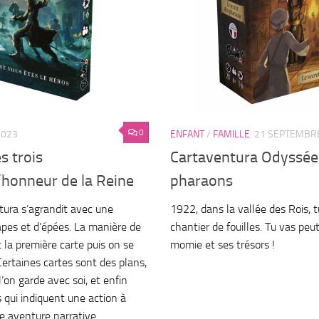
0
2023
ENFANT
/
FAMILLE
21 SEPTEMBR
s trois
Cartaventura Odyssée 
’honneur de la Reine
pharaons
tura s’agrandit avec une
1922, dans la vallée des Rois, t
pes et d’épées. La manière de
chantier de fouilles. Tu vas peu
it la première carte puis on se
momie et ses trésors !
 Certaines cartes sont des plans,
l’on garde avec soi, et enfin
 qui indiquent une action à
une aventure narrative…