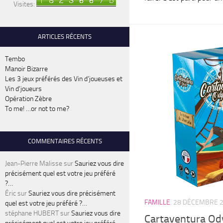
Visites:
ARTICLES RÉCENTS
Tembo
Manoir Bizarre
Les 3 jeux préférés des Vin d’joueuses et
Vin d’joueurs
Opération Zèbre
To me! …or not to me?
COMMENTAIRES RÉCENTS
Jean-Pierre Malisse
sur
Sauriez vous dire
précisément quel est votre jeu préféré
?…
Éric
sur
Sauriez vous dire précisément
FAMILLE
28 DÉCEMBRE 
quel est votre jeu préféré ?…
stéphane HUBERT
sur
Sauriez vous dire
Cartaventura Ody