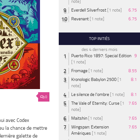
note]
Everdell Silverfrost
[1 note]
6.75
Revenant
[1 note]
6.75
TOP INITIÉS
des 4 derniers mois
Puerto Rico 1897: Special Edition
9
[1 note]
Fromage
[1 note]
8.55
Kronologic Babylon 2500
[1
8.1
note]
Le silence de l'ombre
[1 note]
8.1
0
The Vale of Eternity: Curse
[1
7.65
note]
Maitshin
[1 note]
7.65
hui avec Codex
Wingspan: Extension
7.65
 eu la chance de mettre
Amériques
[1 note]
dernière galette de