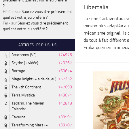
précisément quel est votre jeu préféré
Libertalia
?…
Hélène
sur
Sauriez vous dire précisément
quel est votre jeu préféré ?…
La série Cartaventura 
Felix
sur
Sauriez vous dire précisément
version plus adaptée au
quel est votre jeu préféré ?…
mécanisme originel, ils
de tout à fait différent 
ARTICLES LES PLUS LUS
Embarquement immédia
Anachrony (VF)
174976
Scythe (+ vidéo)
170267
Barrage
160614
Mage Knight (+ aide de jeu)
157252
The 7th Continent
147098
Terra Mystica
143071
Tzolk'in: The Mayan
142818
Calendar
Caverna
139591
Terraforming Mars (+
133787