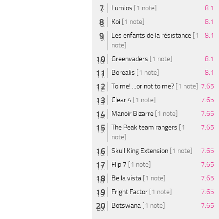
Lumios
[1 note]
8.1
Koi
[1 note]
8.1
Les enfants de la résistance
[1
8.1
note]
Greenvaders
[1 note]
8.1
Borealis
[1 note]
8.1
To me! ...or not to me?
[1 note]
7.65
Clear 4
[1 note]
7.65
Manoir Bizarre
[1 note]
7.65
The Peak team rangers
[1
7.65
note]
Skull King Extension
[1 note]
7.65
Flip 7
[1 note]
7.65
Bella vista
[1 note]
7.65
Fright Factor
[1 note]
7.65
Botswana
[1 note]
7.65