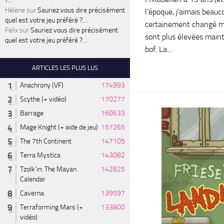
?…
Hélène
sur
Sauriez vous dire précisément
l’époque, j’aimais bea
quel est votre jeu préféré ?…
certainement changé ma
Felix
sur
Sauriez vous dire précisément
sont plus élevées main
quel est votre jeu préféré ?…
bof. La...
ARTICLES LES PLUS LUS
Anachrony (VF)
174993
Scythe (+ vidéo)
170277
Barrage
160633
Mage Knight (+ aide de jeu)
157265
The 7th Continent
147105
Terra Mystica
143082
Tzolk'in: The Mayan
142825
Calendar
Caverna
139597
Terraforming Mars (+
133800
vidéo)