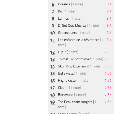
Borealis
[1 note]
8.1
Koi
[1 note]
8.1
Lumios
[1 note]
8.1
DJ Set Quiz Musical
[1 note]
8.1
Greenvaders
[1 note]
8.1
Les enfants de la résistance
[1
8.1
note]
Flip 7
[1 note]
7.65
To me! ...or not to me?
[1 note]
7.65
Skull King Extension
[1 note]
7.65
Bella vista
[1 note]
7.65
Fright Factor
[1 note]
7.65
Clear 4
[1 note]
7.65
Botswana
[1 note]
7.65
The Peak team rangers
[1
7.65
note]