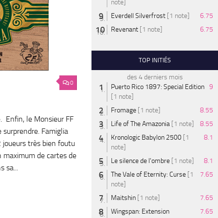
note]
Everdell Silverfrost
[1 note]
6.75
Revenant
[1 note]
6.75
TOP INITIÉS
des 4 derniers mois
0
Puerto Rico 1897: Special Edition
9
[1 note]
Fromage
[1 note]
8.55
. Enfin, le Monsieur FF
Life of The Amazonia
[1 note]
8.55
 surprendre. Famiglia
Kronologic Babylon 2500
[1
8.1
2 joueurs très bien foutu
note]
 un maximum de cartes de
Le silence de l'ombre
[1 note]
8.1
 sa...
The Vale of Eternity: Curse
[1
7.65
note]
Maitshin
[1 note]
7.65
Wingspan: Extension
7.65