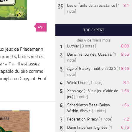
Les enfants de la résistance
[1
8.1
note]
0
TOP EXPERT
des 4 derniers mois
Luthier
[3 notes]
8.83
ux jeux de Friedemann
Darwin's Journey: Oceania
[1
8.55
ux verts, boites vertes
note]
 « F ». Il est assez
Age of Galaxy - édition 2025
[1
8.55
 capable du pire comme
note]
amiglia ou Copycat. Funf
World Order
[1 note]
8.1
Xenology (+ Vin d'jeu d'aide de
7.65
jeu)
[1 note]
Schackleton Base: Below.
7.65
Within. Above.
[1 note]
Federation: Piracy
[1 note]
7.2
Dune Imperium Lignées
[1
6.75