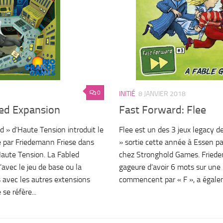
0
INITIÉ
8 JANVIER 2018
led Expansion
Fast Forward: Flee
d » d’Haute Tension introduit le
Flee est un des 3 jeux legacy de
 par Friedemann Friese dans
» sortie cette année à Essen p
Haute Tension. La Fabled
chez Stronghold Games. Friedem
avec le jeu de base ou la
gageure d’avoir 6 mots sur une 
 avec les autres extensions
commencent par « F », a égaleme
se réfère...