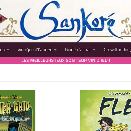
sen
Vin d’jeu d’l’année
Guide d’achat
Crowdfunding
LES MEILLEURS JEUX SONT SUR VIN D'JEU !