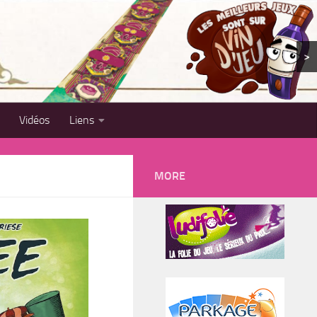
>
Vidéos
Liens
MORE