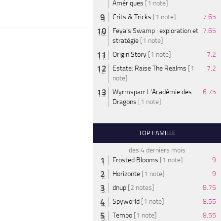
Amériques
[1 note]
Crits & Tricks
[1 note]
7.65
Feya’s Swamp : exploration et
7.65
stratégie
[1 note]
Origin Story
[1 note]
7.2
Estate: Raise The Realms
[1
7.2
note]
Wyrmspan: L'Académie des
6.75
Dragons
[1 note]
TOP FAMILLE
des 4 derniers mois
Frosted Blooms
[1 note]
9
Horizonte
[1 note]
9
dnup
[2 notes]
8.75
Spyworld
[1 note]
8.55
Tembo
[1 note]
8.55