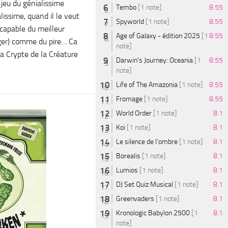
 jeu du génialissime
Tembo
[1 note]
8.55
issime, quand il le veut
Spyworld
[1 note]
8.55
apable du meilleur
Age of Galaxy - édition 2025
[1
8.55
ger) comme du pire… Ca
note]
 La Crypte de la Créature
Darwin's Journey: Oceania
[1
8.55
note]
Life of The Amazonia
[1 note]
8.55
Fromage
[1 note]
8.55
World Order
[1 note]
8.1
Koi
[1 note]
8.1
Le silence de l'ombre
[1 note]
8.1
Borealis
[1 note]
8.1
Lumios
[1 note]
8.1
DJ Set Quiz Musical
[1 note]
8.1
Greenvaders
[1 note]
8.1
Kronologic Babylon 2500
[1
8.1
note]