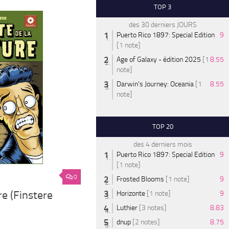
TOP 3
des 30 derniers JOURS
Puerto Rico 1897: Special Edition
9
[1 note]
Age of Galaxy - édition 2025
[1
8.55
note]
Darwin's Journey: Oceania
[1
8.55
note]
TOP 20
des 4 derniers mois
Puerto Rico 1897: Special Edition
9
[1 note]
0
Frosted Blooms
[1 note]
9
re (Finstere
Horizonte
[1 note]
9
Luthier
[3 notes]
8.83
dnup
[2 notes]
8.75