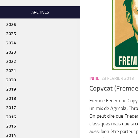
ARCHIVES
2026
2025
2024
2023
2022
2021
INITIÉ
23 FÉVRIER 2013
2020
Copycat (Fremde
2019
2018
Fremde Federn ou Copy
2017
un mix de Agricola, Thr
On peut dire que Fried
2016
classiques mais que si c
2015
aussi bien être porteur 
2014