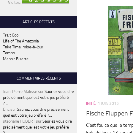
Visites:
ARTICLES RÉCENTS
Trait Cool
Life of The Amazonia
Take Time: mise-à-jour
Tembo
Manoir Bizarre
COMMENTAIRES RÉCENTS
Jean-Pierre Malisse
sur
Sauriez vous dire
précisément quel est votre jeu préféré
?…
INITIÉ
1 JUIN 2015
Éric
sur
Sauriez vous dire précisément
Fische Fluppen F
quel est votre jeu préféré ?…
stéphane HUBERT
sur
Sauriez vous dire
C’est fou ce que le te
précisément quel est votre jeu préféré
Frikadellen a 13 ans (e