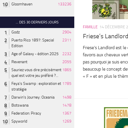
Gloomhaven
133236
... DES 30 DERNIERS JOURS
FAMILLE
14 DÉCEMBRE 
Godz
2904
Friese’s Landlord
Puerto Rico 1897: Special
2311
Edition
Friese’s Landlord est le
Age of Galaxy - édition 2025
2232
favoris aux cheveux vert
pas pourquoi je suis enc
Revenant
2055
beaucoup le concept de
Sauriez vous dire précisément
1865
quel est votre jeu préféré ?...
« F » et en plus le thèm
Feya’s Swamp : exploration et
1785
stratégie
Darwin's Journey: Oceania
1498
Botswana
1478
Federation: Piracy
1367
Spyworld
1269