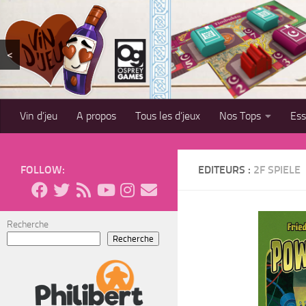
Skip to content
<
Vin d’jeu
A propos
Tous les d’jeux
Nos Tops
Es
FOLLOW:
EDITEURS :
2F SPIELE
Recherche
Recherche