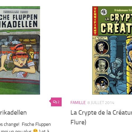
2
FAMILLE
8 JUILLET 2014
rikadellen
La Crypte de la Créatu
Flure)
mps change! Fische Fluppen
t moi un peu plus
) et à