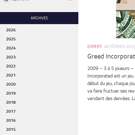
ARCHIVES
2026
2025
EXPERT
28 FÉVRIER 201
2024
Greed Incorpora
2023
2022
2009 – 3 à 5 joueurs –
2021
Incorporated est un jeu
début du jeu, chaque jou
2020
va faire fructuer ses re
2019
vendant des denrées. La
2018
2017
2016
2015