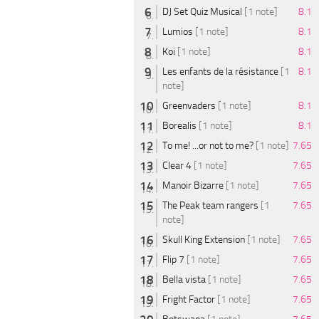
DJ Set Quiz Musical
[1 note]
8.1
Lumios
[1 note]
8.1
Koi
[1 note]
8.1
Les enfants de la résistance
[1
8.1
note]
Greenvaders
[1 note]
8.1
Borealis
[1 note]
8.1
To me! ...or not to me?
[1 note]
7.65
Clear 4
[1 note]
7.65
Manoir Bizarre
[1 note]
7.65
The Peak team rangers
[1
7.65
note]
Skull King Extension
[1 note]
7.65
Flip 7
[1 note]
7.65
Bella vista
[1 note]
7.65
Fright Factor
[1 note]
7.65