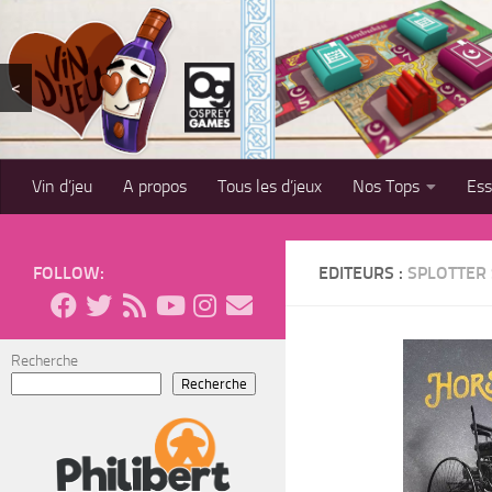
Skip to content
<
Vin d’jeu
A propos
Tous les d’jeux
Nos Tops
Es
FOLLOW:
EDITEURS :
SPLOTTER
Recherche
Recherche