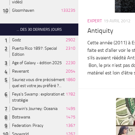
vidéo)
Gloomhaven
133235
EXPERT
19 AVRIL 2012
Antiquity
... DES 30 DERNIERS JOURS
Godz
2902
Cette année (2011) à Es
Puerto Rico 1897: Special
2310
faite est d’aller voir le 
Edition
s’ils avaient réédité Ant
Age of Galaxy - édition 2025
2230
Bon, le prix n’est pas d
Revenant
2054
matériel est loin d’être 
Sauriez vous dire précisément
1860
quel est votre jeu préféré ?...
Feya’s Swamp : exploration et
1782
stratégie
Darwin's Journey: Oceania
1495
Botswana
1475
Federation: Piracy
1367
Spyworld
1267