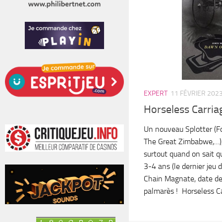
EXPERT
11 FÉVRIER 202
Horseless Carria
Un nouveau Splotter (F
The Great Zimbabwe,…),
surtout quand on sait qu
3-4 ans (le dernier jeu 
Chain Magnate, date de 
palmarès ! Horseless Car