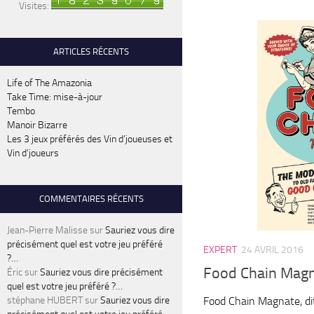
Visites:
ARTICLES RÉCENTS
Life of The Amazonia
Take Time: mise-à-jour
Tembo
Manoir Bizarre
Les 3 jeux préférés des Vin d’joueuses et
Vin d’joueurs
COMMENTAIRES RÉCENTS
Jean-Pierre Malisse
sur
Sauriez vous dire
précisément quel est votre jeu préféré
EXPERT
24 AVRIL 2016
?…
Food Chain Mag
Éric
sur
Sauriez vous dire précisément
quel est votre jeu préféré ?…
Food Chain Magnate, di
stéphane HUBERT
sur
Sauriez vous dire