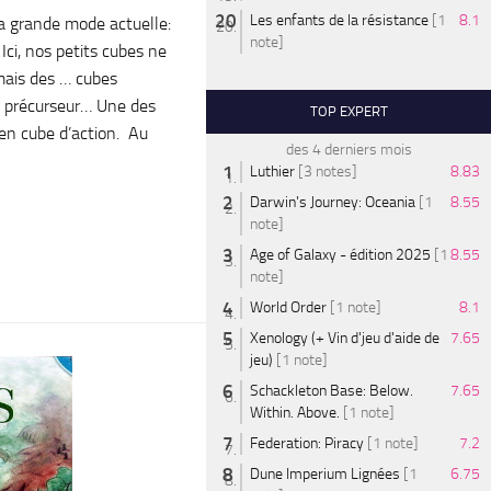
Les enfants de la résistance
[1
8.1
la grande mode actuelle:
note]
Ici, nos petits cubes ne
mais des … cubes
s, précurseur… Une des
TOP EXPERT
e en cube d’action. Au
des 4 derniers mois
Luthier
[3 notes]
8.83
Darwin's Journey: Oceania
[1
8.55
note]
Age of Galaxy - édition 2025
[1
8.55
note]
World Order
[1 note]
8.1
Xenology (+ Vin d'jeu d'aide de
7.65
jeu)
[1 note]
Schackleton Base: Below.
7.65
Within. Above.
[1 note]
Federation: Piracy
[1 note]
7.2
Dune Imperium Lignées
[1
6.75