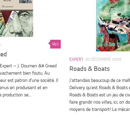
0
0
ted
EXPERT
20 DÉCEMBRE 2009
 Expert – J. Doumen &# Greed
Roads & Boats
 vachement bien foutu. Au
eur est patron d’une société. Il
J’attendais beaucoup de ce maît
venus en produisant et en
Delivery qu’est Roads & Boats et
 production se...
Roads & Boats est un jeu de civi
faire grandir nos villes, ici, on d
moyens de transport! La mécani