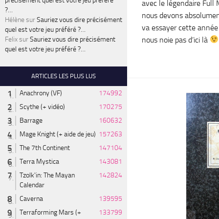
précisément quel est votre jeu préféré
avec le légendaire Full
?…
nous devons absolument 
Hélène
sur
Sauriez vous dire précisément
va essayer cette année 
quel est votre jeu préféré ?…
nous noie pas d’ici là
Felix
sur
Sauriez vous dire précisément
quel est votre jeu préféré ?…
ARTICLES LES PLUS LUS
Anachrony (VF)
174992
Scythe (+ vidéo)
170275
Barrage
160632
Mage Knight (+ aide de jeu)
157263
The 7th Continent
147104
Terra Mystica
143081
Tzolk'in: The Mayan
142824
Calendar
Caverna
139595
Terraforming Mars (+
133799