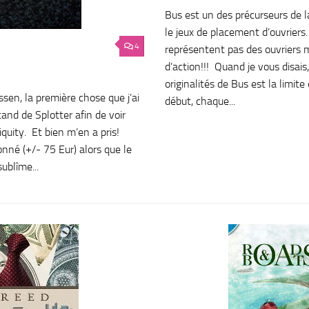
Bus est un des précurseurs de 
le jeux de placement d’ouvriers. 
4
représentent pas des ouvriers 
d’action!!! Quand je vous disai
originalités de Bus est la limit
sen, la première chose que j’ai
début, chaque...
stand de Splotter afin de voir
iquity. Et bien m’en a pris!
onné (+/- 75 Eur) alors que le
sublîme...