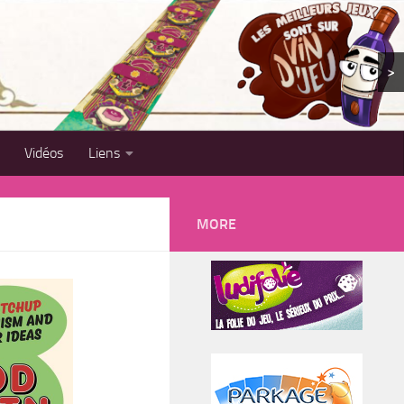
>
Vidéos
Liens
MORE