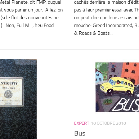
 Metal Planete, dit FMP, duquel
cachés derrière la maison d’édi
vous parler un jour. Allez, on
pas à leur premier essai avec 
(si le flot des nouveautés ne
on peut dire que leurs essais pr
). Non, Full M…, heu Food...
mouche: Greed Incorporated, Bu
& Roads & Boats....
EXPERT
10 OCTOBRE 2010
Bus