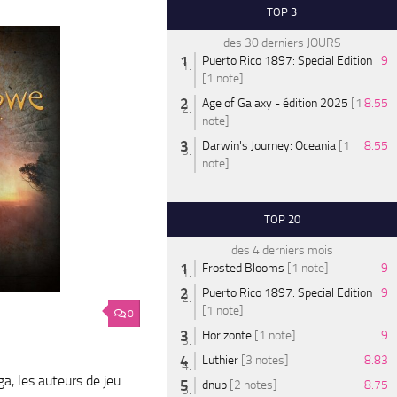
TOP 3
des 30 derniers JOURS
Puerto Rico 1897: Special Edition
9
[1 note]
Age of Galaxy - édition 2025
[1
8.55
note]
Darwin's Journey: Oceania
[1
8.55
note]
TOP 20
des 4 derniers mois
Frosted Blooms
[1 note]
9
Puerto Rico 1897: Special Edition
9
[1 note]
0
Horizonte
[1 note]
9
Luthier
[3 notes]
8.83
a, les auteurs de jeu
dnup
[2 notes]
8.75