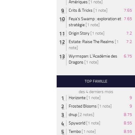
Amériques
[1 note]
Crits & Tricks
[1 note]
7.65
Feya’s Swamp : exploration et
7.65
stratégie
[1 note]
Origin Story
[1 note]
7.2
Estate: Raise The Realms
[1
7.2
note]
Wyrmspan: L'Académie des
6.75
Dragons
[1 note]
TOP FAMILLE
des 4 derniers mois
Horizonte
[1 note]
9
Frosted Blooms
[1 note]
9
dnup
[2 notes]
8.75
Spyworld
[1 note]
8.55
Tembo
[1 note]
8.55