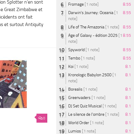
tion Splotter n’en sont
Fromage
[1 note]
8.55
The Great Zimbabwe et
Darwin's Journey: Oceania
[1
8.55
écédents ont fait
note]
s et surtout Antiquity
Life of The Amazonia
[1 note]
8.55
Age of Galaxy - édition 2025
[1
8.55
note]
Spyworld
[1 note]
8.55
Tembo
[1 note]
8.55
Koi
[1 note]
8.1
Kronologic Babylon 2500
[1
8.1
note]
Borealis
[1 note]
8.1
Greenvaders
[1 note]
8.1
DJ Set Quiz Musical
[1 note]
8.1
Le silence de l'ombre
[1 note]
8.1
0
World Order
[1 note]
8.1
Lumios
[1 note]
8.1