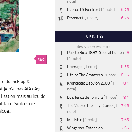
note]
Everdell Silverfrost
[1 note]
6.75
Revenant
[1 note]
6.75
TOP INITIÉS
des 4 derniers mois
Puerto Rico 1897: Special Edition
9
[1 note]
0
Fromage
[1 note]
8.55
Life of The Amazonia
[1 note]
8.55
re du Pick up &
Kronologic Babylon 2500
[1
8.1
 je n’ai pas été déçu.
note]
lisation mais au lieu de
Le silence de l'ombre
[1 note]
8.1
oit faire évoluer nos
The Vale of Eternity: Curse
[1
7.65
que...
note]
Maitshin
[1 note]
7.65
Wingspan: Extension
7.65