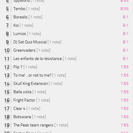
Spyworld
[1 note]
8.55
Tembo
[1 note]
8.55
Borealis
[1 note]
8.1
Koi
[1 note]
8.1
Lumios
[1 note]
8.1
DJ Set Quiz Musical
[1 note]
8.1
Greenvaders
[1 note]
8.1
Les enfants de la résistance
[1 note]
8.1
Flip 7
[1 note]
7.65
To me! ...or not to me?
[1 note]
7.65
Skull King Extension
[1 note]
7.65
Bella vista
[1 note]
7.65
Fright Factor
[1 note]
7.65
Clear 4
[1 note]
7.65
Botswana
[1 note]
7.65
The Peak team rangers
[1 note]
7.65