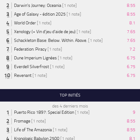
Darwin's Journey: Oceania
[1 note]
8.55
Age of Galaxy - édition 2025
[1 note]
8.55
World Order
[1 note]
8.1
Xenology (+ Vin d'jeu d'aide de jeu)
[1 note]
7.65
Schackleton Base: Below. Within. Above.
[1 note]
7.65
Federation: Piracy
[1 note]
7.2
Dune Imperium Lignées
[1 note]
6.75
Everdell Silverfrost
[1 note]
6.75
Revenant
[1 note]
6.75
TOP INITIÉS
des 4 derniers mois
Puerto Rico 1897: Special Edition
[1 note]
9
Fromage
[1 note]
8.55
Life of The Amazonia
[1 note]
8.55
Kronologic Babylon 2500
[1 note]
8.1