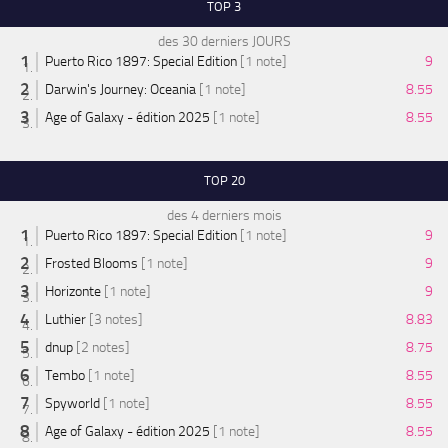
TOP 3
des 30 derniers JOURS
Puerto Rico 1897: Special Edition
[1 note]
9
Darwin's Journey: Oceania
[1 note]
8.55
Age of Galaxy - édition 2025
[1 note]
8.55
TOP 20
des 4 derniers mois
Puerto Rico 1897: Special Edition
[1 note]
9
Frosted Blooms
[1 note]
9
Horizonte
[1 note]
9
Luthier
[3 notes]
8.83
dnup
[2 notes]
8.75
Tembo
[1 note]
8.55
Spyworld
[1 note]
8.55
Age of Galaxy - édition 2025
[1 note]
8.55