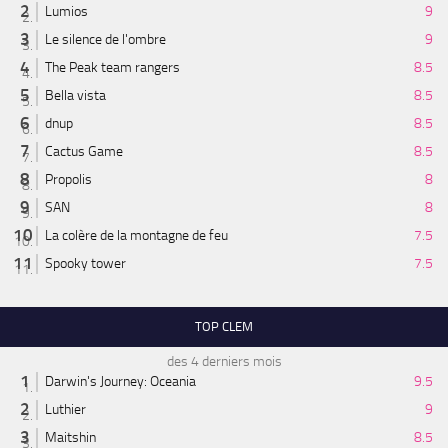
Lumios
9
Le silence de l'ombre
9
The Peak team rangers
8.5
Bella vista
8.5
dnup
8.5
Cactus Game
8.5
Propolis
8
SAN
8
La colère de la montagne de feu
7.5
Spooky tower
7.5
TOP CLEM
des 4 derniers mois
Darwin's Journey: Oceania
9.5
Luthier
9
Maitshin
8.5