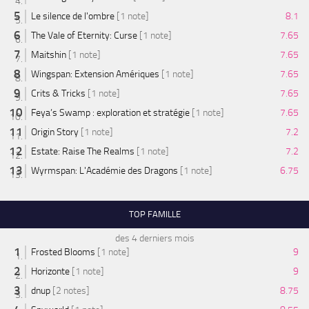
Le silence de l'ombre
[1 note]
8.1
The Vale of Eternity: Curse
[1 note]
7.65
Maitshin
[1 note]
7.65
Wingspan: Extension Amériques
[1 note]
7.65
Crits & Tricks
[1 note]
7.65
Feya’s Swamp : exploration et stratégie
[1 note]
7.65
Origin Story
[1 note]
7.2
Estate: Raise The Realms
[1 note]
7.2
Wyrmspan: L'Académie des Dragons
[1 note]
6.75
TOP FAMILLE
des 4 derniers mois
Frosted Blooms
[1 note]
9
Horizonte
[1 note]
9
dnup
[2 notes]
8.75