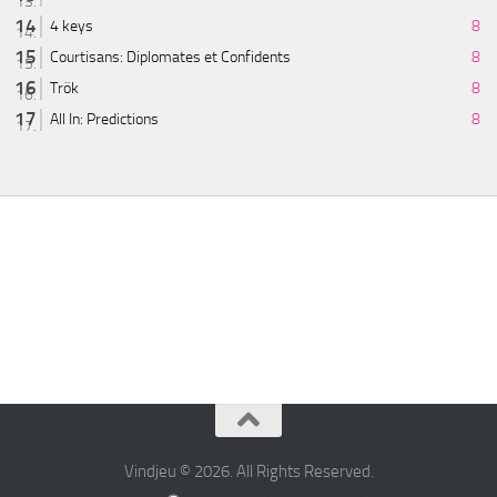
4 keys
8
Courtisans: Diplomates et Confidents
8
Trök
8
All In: Predictions
8
Vindjeu © 2026. All Rights Reserved.