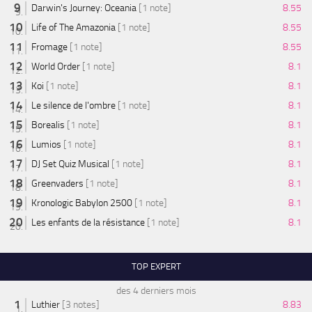
Darwin's Journey: Oceania
[1 note]
8.55
Life of The Amazonia
[1 note]
8.55
Fromage
[1 note]
8.55
World Order
[1 note]
8.1
Koi
[1 note]
8.1
Le silence de l'ombre
[1 note]
8.1
Borealis
[1 note]
8.1
Lumios
[1 note]
8.1
DJ Set Quiz Musical
[1 note]
8.1
Greenvaders
[1 note]
8.1
Kronologic Babylon 2500
[1 note]
8.1
Les enfants de la résistance
[1 note]
8.1
TOP EXPERT
des 4 derniers mois
Luthier
[3 notes]
8.83