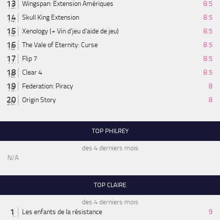
Wingspan: Extension Amériques
8.5
Skull King Extension
8.5
Xenology (+ Vin d'jeu d'aide de jeu)
8.5
The Vale of Eternity: Curse
8.5
Flip 7
8.5
Clear 4
8.5
Federation: Piracy
8
Origin Story
8
TOP PHILREY
des 4 derniers mois
N/A
TOP CLAIRE
des 4 derniers mois
Les enfants de la résistance
9