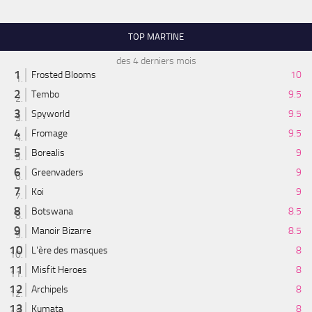
TOP MARTINE
des 4 derniers mois
Frosted Blooms
10
Tembo
9.5
Spyworld
9.5
Fromage
9.5
Borealis
9
Greenvaders
9
Koi
9
Botswana
8.5
Manoir Bizarre
8.5
L'ère des masques
8
Misfit Heroes
8
Archipels
8
Kumata
8