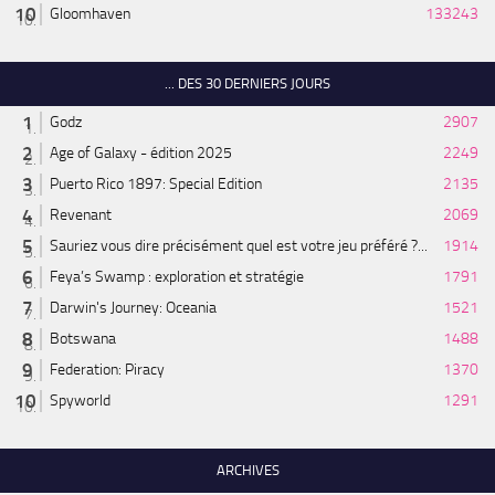
Gloomhaven
133243
... DES 30 DERNIERS JOURS
Godz
2907
Age of Galaxy - édition 2025
2249
Puerto Rico 1897: Special Edition
2135
Revenant
2069
Sauriez vous dire précisément quel est votre jeu préféré ?...
1914
Feya’s Swamp : exploration et stratégie
1791
Darwin's Journey: Oceania
1521
Botswana
1488
Federation: Piracy
1370
Spyworld
1291
ARCHIVES