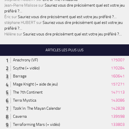
Jean-Pierre Malisse
sur
Sauriez vous dire précisément quel est votre jeu
préféré ?…
Éric
sur
Sauriez vous dire précisément quel est votre jeu préféré ?…
stéphane HUBERT
sur
Sauriez vous dire précisément quel est votre jeu
préféré ?…
Hélène
sur
Sauriez vous dire précisément quel est votre jeu préféré ?…
ARTICLES LES PLUS LUS
Anachrony (VF)
175007
Scythe (+ vidéo)
170284
Barrage
160641
Mage Knight (+ aide de jeu)
157271
The 7th Continent
147113
Terra Mystica
143086
Tzolk'in: The Mayan Calendar
142828
Caverna
139598
Terraforming Mars (+ vidéo)
133803