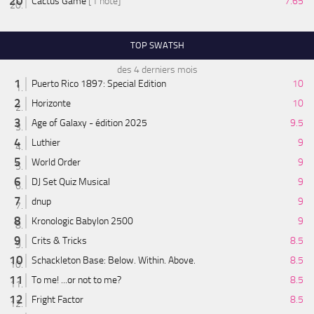
Cactus Game
[1 note]
7.65
TOP SWATSH
des 4 derniers mois
Puerto Rico 1897: Special Edition
10
Horizonte
10
Age of Galaxy - édition 2025
9.5
Luthier
9
World Order
9
DJ Set Quiz Musical
9
dnup
9
Kronologic Babylon 2500
9
Crits & Tricks
8.5
Schackleton Base: Below. Within. Above.
8.5
To me! ...or not to me?
8.5
Fright Factor
8.5