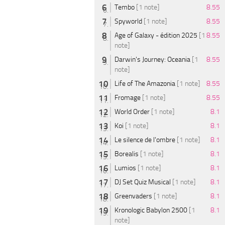
Tembo
[1 note]
8.55
Spyworld
[1 note]
8.55
Age of Galaxy - édition 2025
[1
8.55
note]
Darwin's Journey: Oceania
[1
8.55
note]
Life of The Amazonia
[1 note]
8.55
Fromage
[1 note]
8.55
World Order
[1 note]
8.1
Koi
[1 note]
8.1
Le silence de l'ombre
[1 note]
8.1
Borealis
[1 note]
8.1
Lumios
[1 note]
8.1
DJ Set Quiz Musical
[1 note]
8.1
Greenvaders
[1 note]
8.1
Kronologic Babylon 2500
[1
8.1
note]