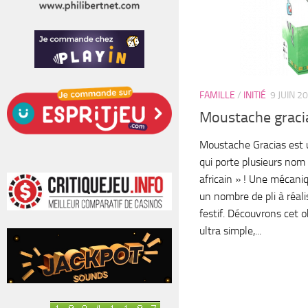
FAMILLE
/
INITIÉ
9 JUIN 2
Moustache graci
Moustache Gracias est 
qui porte plusieurs nom 
africain » ! Une mécaniq
un nombre de pli à réal
festif. Découvrons cet o
ultra simple,...