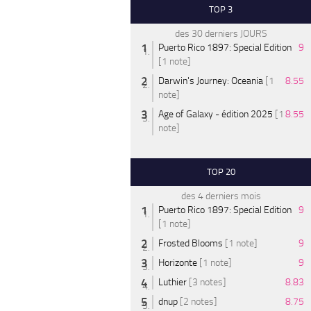
TOP 3
des 30 derniers JOURS
Puerto Rico 1897: Special Edition
9
[1 note]
Darwin's Journey: Oceania
[1
8.55
note]
Age of Galaxy - édition 2025
[1
8.55
note]
TOP 20
des 4 derniers mois
Puerto Rico 1897: Special Edition
9
[1 note]
Frosted Blooms
[1 note]
9
Horizonte
[1 note]
9
Luthier
[3 notes]
8.83
dnup
[2 notes]
8.75