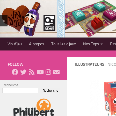
Skip to content
<
Vin d’jeu
A propos
Tous les d’jeux
Nos Tops
Es
FOLLOW:
ILLUSTRATEURS :
NIC
Recherche
Recherche