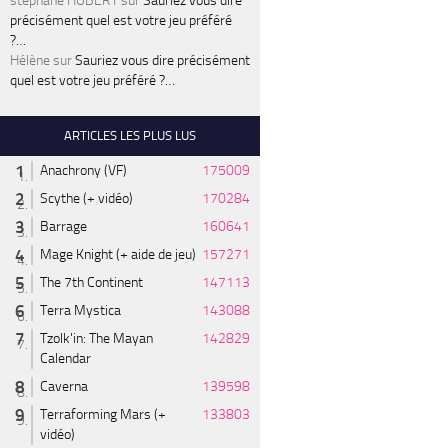
stéphane HUBERT
sur
Sauriez vous dire
précisément quel est votre jeu préféré
?…
Hélène
sur
Sauriez vous dire précisément
quel est votre jeu préféré ?…
ARTICLES LES PLUS LUS
Anachrony (VF)
175009
Scythe (+ vidéo)
170284
Barrage
160641
Mage Knight (+ aide de jeu)
157271
The 7th Continent
147113
Terra Mystica
143088
Tzolk'in: The Mayan
142829
Calendar
Caverna
139598
Terraforming Mars (+
133803
vidéo)