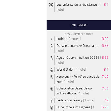
Les enfants de la résistance
[1
8.1
note]
TOP EXPERT
des 4 derniers mois
Luthier
[3 notes]
8.83
Darwin's Journey: Oceania
[1
8.55
note]
Age of Galaxy - édition 2025
[1
8.55
note]
World Order
[1 note]
8.1
Xenology (+ Vin d'jeu d'aide de
7.65
jeu)
[1 note]
Schackleton Base: Below.
7.65
Within. Above.
[1 note]
Federation: Piracy
[1 note]
7.2
Dune Imperium Lignées
[1
6.75