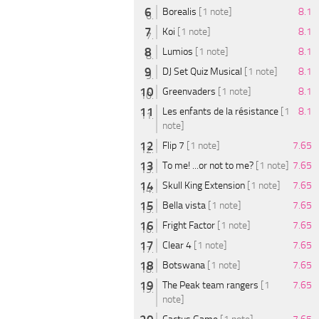
Borealis
[1 note]
8.1
Koi
[1 note]
8.1
Lumios
[1 note]
8.1
DJ Set Quiz Musical
[1 note]
8.1
Greenvaders
[1 note]
8.1
Les enfants de la résistance
[1
8.1
note]
Flip 7
[1 note]
7.65
To me! ...or not to me?
[1 note]
7.65
Skull King Extension
[1 note]
7.65
Bella vista
[1 note]
7.65
Fright Factor
[1 note]
7.65
Clear 4
[1 note]
7.65
Botswana
[1 note]
7.65
The Peak team rangers
[1
7.65
note]