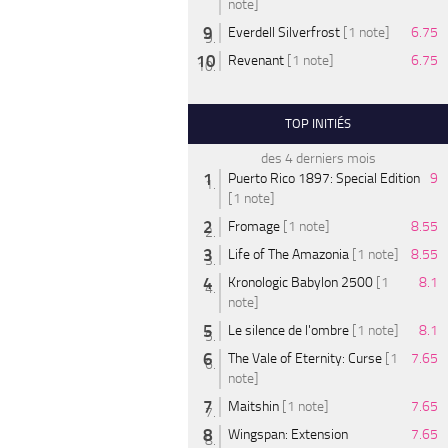
note]
Everdell Silverfrost
[1 note]
6.75
Revenant
[1 note]
6.75
TOP INITIÉS
des 4 derniers mois
Puerto Rico 1897: Special Edition
9
[1 note]
Fromage
[1 note]
8.55
Life of The Amazonia
[1 note]
8.55
Kronologic Babylon 2500
[1
8.1
note]
Le silence de l'ombre
[1 note]
8.1
The Vale of Eternity: Curse
[1
7.65
note]
Maitshin
[1 note]
7.65
Wingspan: Extension
7.65