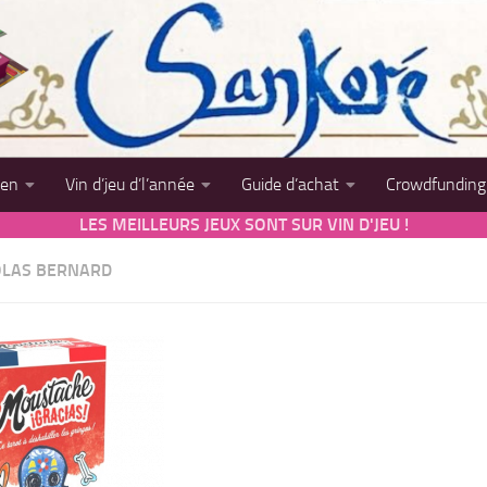
sen
Vin d’jeu d’l’année
Guide d’achat
Crowdfunding
LES MEILLEURS JEUX SONT SUR VIN D'JEU !
OLAS BERNARD