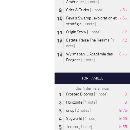
Amériques
[1 note]
Crits & Tricks
[1 note]
7.65
Feya’s Swamp : exploration et
7.65
stratégie
[1 note]
Origin Story
[1 note]
7.2
Estate: Raise The Realms
[1
7.2
note]
Wyrmspan: L'Académie des
6.75
Dragons
[1 note]
TOP FAMILLE
des 4 derniers mois
Frosted Blooms
[1 note]
9
Horizonte
[1 note]
9
dnup
[2 notes]
8.75
Spyworld
[1 note]
8.55
Tembo
[1 note]
8.55