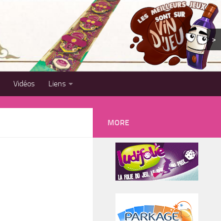
>
Vidéos
Liens
MORE