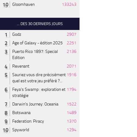
Gloomhaven
133243
... DES 30 DERNIERS JOURS
Godz
2907
Age of Galaxy - édition 2025
2251
Puerto Rico 1897: Special
2136
Edition
Revenant
2071
Sauriez vous dire précisément
1916
quel est votre jeu préféré ?...
Feya’s Swamp : exploration et
1794
stratégie
Darwin's Journey: Oceania
1522
Botswana
1489
Federation: Piracy
1370
Spyworld
1294