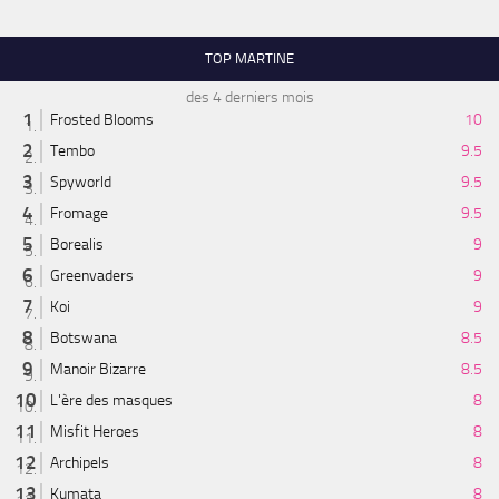
TOP MARTINE
des 4 derniers mois
Frosted Blooms
10
Tembo
9.5
Spyworld
9.5
Fromage
9.5
Borealis
9
Greenvaders
9
Koi
9
Botswana
8.5
Manoir Bizarre
8.5
L'ère des masques
8
Misfit Heroes
8
Archipels
8
Kumata
8