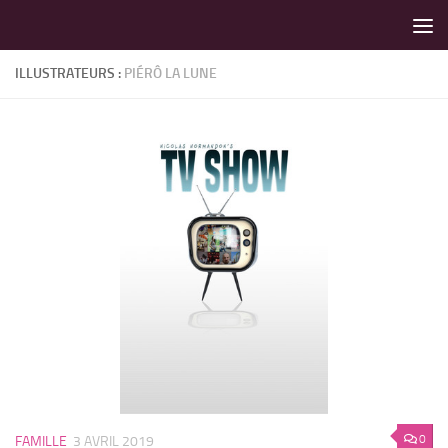
LES MEILLEURS JEUX SONT SUR VIN D'JEU !
Skip to content
ILLUSTRATEURS :
PIÉRÔ LA LUNE
0
FAMILLE
3 AVRIL 2019