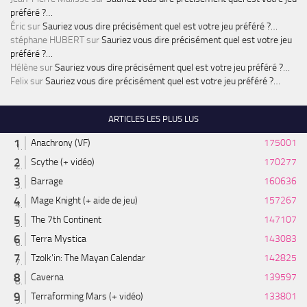
préféré ?…
Éric
sur
Sauriez vous dire précisément quel est votre jeu préféré ?…
stéphane HUBERT
sur
Sauriez vous dire précisément quel est votre jeu
préféré ?…
Hélène
sur
Sauriez vous dire précisément quel est votre jeu préféré ?…
Felix
sur
Sauriez vous dire précisément quel est votre jeu préféré ?…
ARTICLES LES PLUS LUS
Anachrony (VF)
175001
Scythe (+ vidéo)
170277
Barrage
160636
Mage Knight (+ aide de jeu)
157267
The 7th Continent
147107
Terra Mystica
143083
Tzolk'in: The Mayan Calendar
142825
Caverna
139597
Terraforming Mars (+ vidéo)
133801