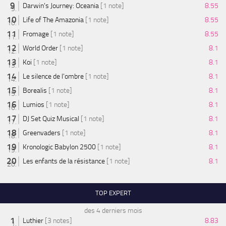
Darwin's Journey: Oceania
[1 note]
8.55
Life of The Amazonia
[1 note]
8.55
Fromage
[1 note]
8.55
World Order
[1 note]
8.1
Koi
[1 note]
8.1
Le silence de l'ombre
[1 note]
8.1
Borealis
[1 note]
8.1
Lumios
[1 note]
8.1
DJ Set Quiz Musical
[1 note]
8.1
Greenvaders
[1 note]
8.1
Kronologic Babylon 2500
[1 note]
8.1
Les enfants de la résistance
[1 note]
8.1
TOP EXPERT
des 4 derniers mois
Luthier
[3 notes]
8.83