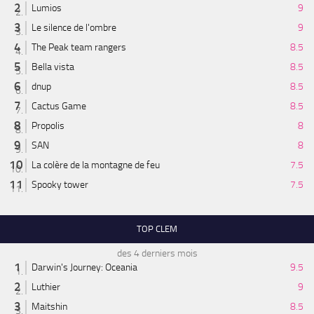
Lumios
9
Le silence de l'ombre
9
The Peak team rangers
8.5
Bella vista
8.5
dnup
8.5
Cactus Game
8.5
Propolis
8
SAN
8
La colère de la montagne de feu
7.5
Spooky tower
7.5
TOP CLEM
des 4 derniers mois
Darwin's Journey: Oceania
9.5
Luthier
9
Maitshin
8.5