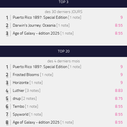
TOP 3
des 30 derniers JOURS
Puerto Rico 1897: Special Edition
[1 note]
9
Darwin's Journey: Oceania
[1 note]
8.55
Age of Galaxy - édition 2025
[1 note]
8.55
TOP 20
des 4 derniers mois
Puerto Rico 1897: Special Edition
[1 note]
9
Frosted Blooms
[1 note]
9
Horizonte
[1 note]
9
Luthier
[3 notes]
8.83
dnup
[2 notes]
8.75
Tembo
[1 note]
8.55
Spyworld
[1 note]
8.55
Age of Galaxy - édition 2025
[1 note]
8.55