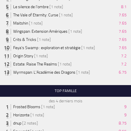
Le silence de l'ombre
[1 note]
8.1
The Vale of Eternity: Curse
[1 note]
7.65
Maitshin
[1 note]
7.65
Wingspan: Extension Amériques
[1 note]
7.65
Crits & Tricks
[1 note]
7.65
Feya’s Swamp : exploration et stratégie
[1 note]
7.65
Origin Story
[1 note]
7.2
Estate: Raise The Realms
[1 note]
7.2
Wyrmspan: L'Académie des Dragons
[1 note]
6.75
TOP FAMILLE
des 4 derniers mois
Frosted Blooms
[1 note]
9
Horizonte
[1 note]
9
dnup
[2 notes]
8.75