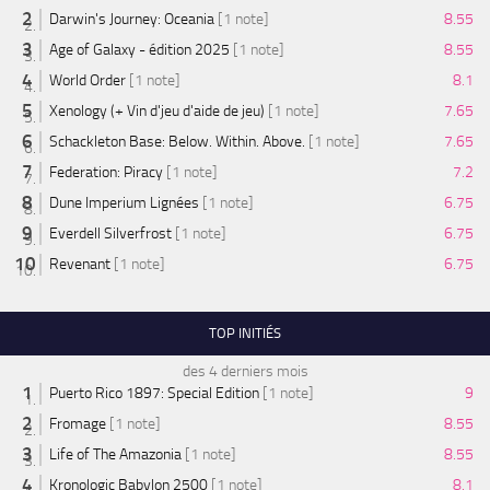
Darwin's Journey: Oceania
[1 note]
8.55
Age of Galaxy - édition 2025
[1 note]
8.55
World Order
[1 note]
8.1
Xenology (+ Vin d'jeu d'aide de jeu)
[1 note]
7.65
Schackleton Base: Below. Within. Above.
[1 note]
7.65
Federation: Piracy
[1 note]
7.2
Dune Imperium Lignées
[1 note]
6.75
Everdell Silverfrost
[1 note]
6.75
Revenant
[1 note]
6.75
TOP INITIÉS
des 4 derniers mois
Puerto Rico 1897: Special Edition
[1 note]
9
Fromage
[1 note]
8.55
Life of The Amazonia
[1 note]
8.55
Kronologic Babylon 2500
[1 note]
8.1