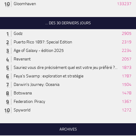
Gloomhaven
133237
... DES 30 DERNIERS JOURS
Godz
2905
Puerto Rico 1897: Special Edition
2319
Age of Galaxy - édition 2025
2234
Revenant
2057
Sauriez vous dire précisément quel est votre jeu préféré ?...
1873
Feya’s Swamp : exploration et stratégie
1787
Darwin's Journey: Oceania
1504
Botswana
1478
Federation: Piracy
1367
Spyworld
1272
ARCHIVES