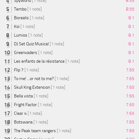
Spyworld
[1 note]
8.55
Tembo
[1 note]
8.55
Borealis
[1 note]
8.1
Koi
[1 note]
8.1
Lumios
[1 note]
8.1
DJ Set Quiz Musical
[1 note]
8.1
Greenvaders
[1 note]
8.1
Les enfants de la résistance
[1 note]
8.1
Flip 7
[1 note]
7.65
To me! ...or not to me?
[1 note]
7.65
Skull King Extension
[1 note]
7.65
Bella vista
[1 note]
7.65
Fright Factor
[1 note]
7.65
Clear 4
[1 note]
7.65
Botswana
[1 note]
7.65
The Peak team rangers
[1 note]
7.65