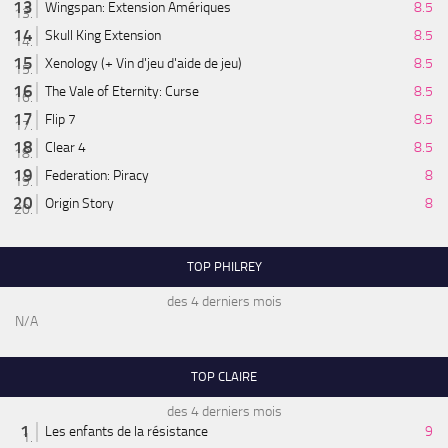
Wingspan: Extension Amériques
8.5
Skull King Extension
8.5
Xenology (+ Vin d'jeu d'aide de jeu)
8.5
The Vale of Eternity: Curse
8.5
Flip 7
8.5
Clear 4
8.5
Federation: Piracy
8
Origin Story
8
TOP PHILREY
des 4 derniers mois
N/A
TOP CLAIRE
des 4 derniers mois
Les enfants de la résistance
9