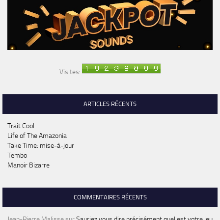
Visites:
ARTICLES RÉCENTS
Trait Cool
Life of The Amazonia
Take Time: mise-à-jour
Tembo
Manoir Bizarre
COMMENTAIRES RÉCENTS
Jean-Pierre Malisse
sur
Sauriez vous dire précisément quel est votre jeu