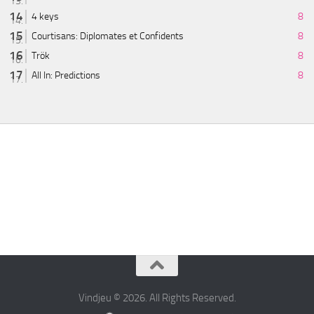
4 keys
8
Courtisans: Diplomates et Confidents
8
Trök
8
All In: Predictions
8
Vindjeu © 2026. All Rights Reserved.