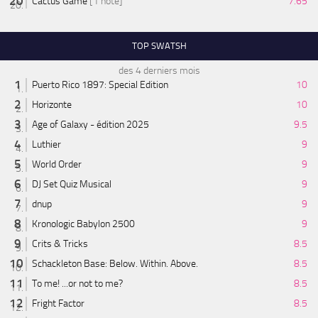
Cactus Game
[1 note]
7.65
TOP SWATSH
des 4 derniers mois
Puerto Rico 1897: Special Edition
10
Horizonte
10
Age of Galaxy - édition 2025
9.5
Luthier
9
World Order
9
DJ Set Quiz Musical
9
dnup
9
Kronologic Babylon 2500
9
Crits & Tricks
8.5
Schackleton Base: Below. Within. Above.
8.5
To me! ...or not to me?
8.5
Fright Factor
8.5