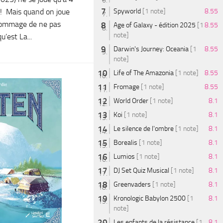
n ! Mais quand on joue
Spyworld
[1 note]
8.55
 dommage de ne pas
Age of Galaxy - édition 2025
[1
8.55
note]
u’est La...
Darwin's Journey: Oceania
[1
8.55
note]
Life of The Amazonia
[1 note]
8.55
Fromage
[1 note]
8.55
World Order
[1 note]
8.1
Koi
[1 note]
8.1
Le silence de l'ombre
[1 note]
8.1
Borealis
[1 note]
8.1
Lumios
[1 note]
8.1
DJ Set Quiz Musical
[1 note]
8.1
Greenvaders
[1 note]
8.1
Kronologic Babylon 2500
[1
8.1
note]
Les enfants de la résistance
[1
8.1