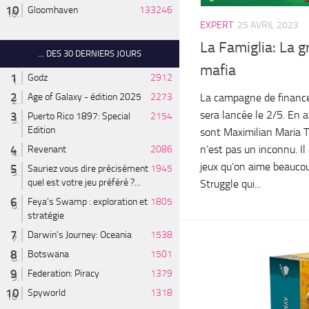
Gloomhaven
133246
EXPERT
25 AVRIL 2023
La Famiglia: La g
... DES 30 DERNIERS JOURS
mafia
Godz
2912
La campagne de finance
Age of Galaxy - édition 2025
2273
sera lancée le 2/5. En a
Puerto Rico 1897: Special
2154
Edition
sont Maximilian Maria Th
n’est pas un inconnu. Il 
Revenant
2086
jeux qu’on aime beaucou
Sauriez vous dire précisément
1945
quel est votre jeu préféré ?...
Struggle qui...
Feya’s Swamp : exploration et
1805
stratégie
Darwin's Journey: Oceania
1538
Botswana
1501
Federation: Piracy
1379
Spyworld
1318