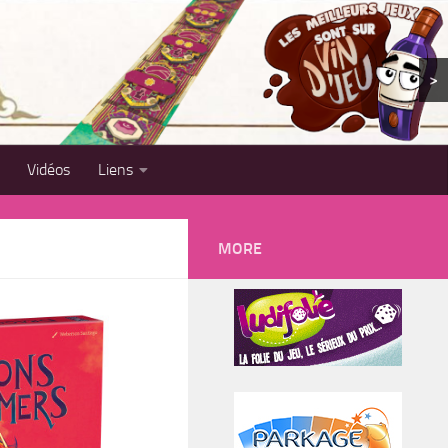
>
Vidéos
Liens
MORE