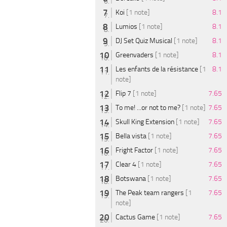
Koi
[1 note]
8.1
Lumios
[1 note]
8.1
DJ Set Quiz Musical
[1 note]
8.1
Greenvaders
[1 note]
8.1
Les enfants de la résistance
[1
8.1
note]
Flip 7
[1 note]
7.65
To me! ...or not to me?
[1 note]
7.65
Skull King Extension
[1 note]
7.65
Bella vista
[1 note]
7.65
Fright Factor
[1 note]
7.65
Clear 4
[1 note]
7.65
Botswana
[1 note]
7.65
The Peak team rangers
[1
7.65
note]
Cactus Game
[1 note]
7.65