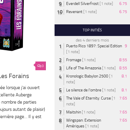
Everdell Silverfrost
[1 note]
6.75
Revenant
[1 note]
6.75
TOP INITIÉS
des 4 derniers mois
Puerto Rico 1897: Special Edition
9
[1 note]
Fromage
[1 note]
8.55
0
Life of The Amazonia
[1 note]
8.55
Les Forains
Kronologic Babylon 2500
[1
8.1
note]
e lorsque j’ai ouvert
Le silence de l'ombre
[1 note]
8.1
xcellente Auberge
The Vale of Eternity: Curse
[1
7.65
e nombre de parties
note]
ujours autant de plaisir)
Maitshin
[1 note]
7.65
dernière page… Il y est
Wingspan: Extension
7.65
Amériques
[1 note]