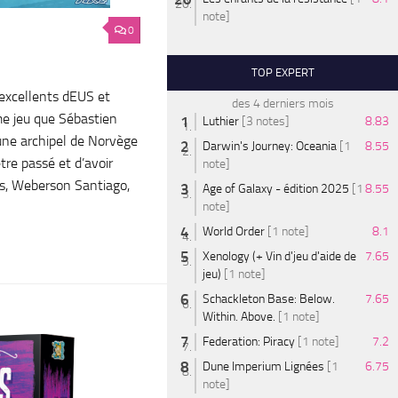
note]
0
TOP EXPERT
 excellents dEUS et
des 4 derniers mois
me jeu que Sébastien
Luthier
[3 notes]
8.83
 une archipel de Norvège
Darwin's Journey: Oceania
[1
8.55
tre passé et d’avoir
note]
s, Weberson Santiago,
Age of Galaxy - édition 2025
[1
8.55
note]
World Order
[1 note]
8.1
Xenology (+ Vin d'jeu d'aide de
7.65
jeu)
[1 note]
Schackleton Base: Below.
7.65
Within. Above.
[1 note]
Federation: Piracy
[1 note]
7.2
Dune Imperium Lignées
[1
6.75
note]