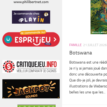
FAMILLE
21 JUILLET 2026
Botswana
Botswana est une réédit
Je n’y ai jamais joué dan
donc une découverte po
Que dis-je joli, je devra
illustrations de Webers
belles les une que les...