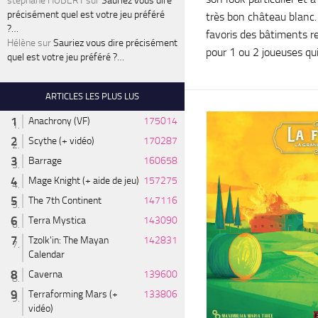
stéphane HUBERT
sur
Sauriez vous dire
précisément quel est votre jeu préféré
très bon château blanc. 
?…
favoris des bâtiments r
Hélène
sur
Sauriez vous dire précisément
pour 1 ou 2 joueuses qui
quel est votre jeu préféré ?…
ARTICLES LES PLUS LUS
Anachrony (VF)
175014
Scythe (+ vidéo)
170287
Barrage
160658
Mage Knight (+ aide de jeu)
157275
The 7th Continent
147116
Terra Mystica
143090
Tzolk'in: The Mayan
142831
Calendar
Caverna
139600
Terraforming Mars (+
133806
vidéo)