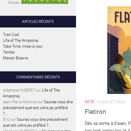
Visites:
ARTICLES RÉCENTS
Trait Cool
Life of The Amazonia
Take Time: mise-à-jour
Tembo
Manoir Bizarre
COMMENTAIRES RÉCENTS
stéphane HUBERT
sur
Life of The
Amazonia
Jean-Pierre Malisse
sur
Sauriez vous dire
INITIÉ
13 JUILLET 2025
précisément quel est votre jeu préféré
Flatiron
?…
Éric
sur
Sauriez vous dire précisément
Dès sa sortie à Essen, F
quel est votre jeu préféré ?…
son look particulier et 