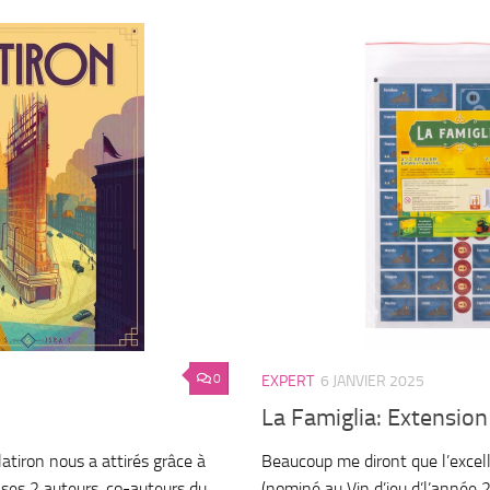
0
EXPERT
6 JANVIER 2025
La Famiglia: Extension
latiron nous a attirés grâce à
Beaucoup me diront que l’excel
à ses 2 auteurs, co-auteurs du
(nominé au Vin d’jeu d’l’année 