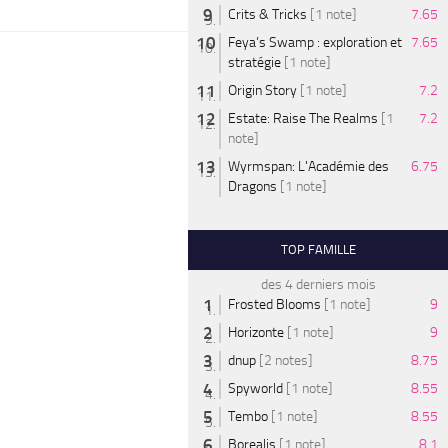
Crits & Tricks
[1 note]
7.65
Feya’s Swamp : exploration et
7.65
stratégie
[1 note]
Origin Story
[1 note]
7.2
Estate: Raise The Realms
[1
7.2
note]
Wyrmspan: L'Académie des
6.75
Dragons
[1 note]
TOP FAMILLE
des 4 derniers mois
Frosted Blooms
[1 note]
9
Horizonte
[1 note]
9
dnup
[2 notes]
8.75
Spyworld
[1 note]
8.55
Tembo
[1 note]
8.55
Borealis
[1 note]
8.1