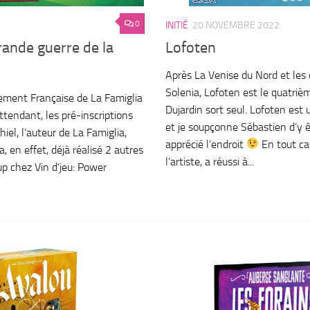
0
INITIÉ
20 NOVEMBRE 2022
rande guerre de la
Lofoten
Après La Venise du Nord et les
Solenia, Lofoten est le quatriè
ment Française de La Famiglia
Dujardin sort seul. Lofoten est
ttendant, les pré-inscriptions
et je soupçonne Sébastien d’y ê
iel, l’auteur de La Famiglia,
apprécié l’endroit
En tout ca
a, en effet, déjà réalisé 2 autres
l’artiste, a réussi à...
p chez Vin d’jeu: Power