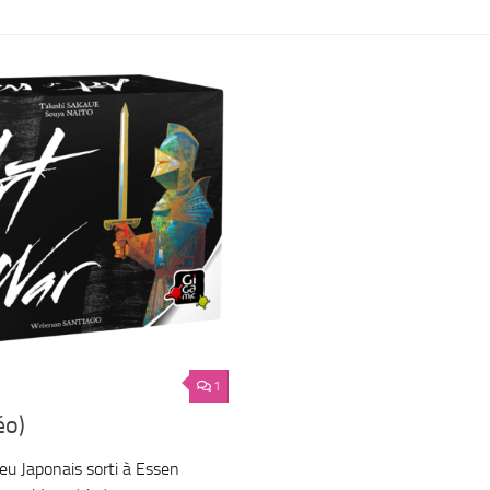
1
éo)
jeu Japonais sorti à Essen