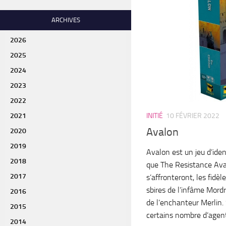
ARCHIVES
2026
2025
2024
2023
2022
INITIÉ
10 FÉVRIER 2022
2021
Avalon
2020
2019
Avalon est un jeu d’ide
2018
que The Resistance Av
2017
s’affronteront, les fidè
sbires de l’infâme Mordr
2016
de l’enchanteur Merlin.
2015
certains nombre d’agents
2014