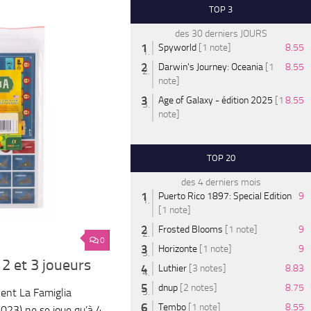
TOP 3
des 30 derniers JOURS
Spyworld
[1 note]
8.55
Darwin's Journey: Oceania
[1
8.55
note]
Age of Galaxy - édition 2025
[1
8.55
note]
TOP 20
des 4 derniers mois
Puerto Rico 1897: Special Edition
9
[1 note]
Frosted Blooms
[1 note]
9
0
Horizonte
[1 note]
9
 2 et 3 joueurs
Luthier
[3 notes]
8.83
dnup
[2 notes]
8.75
lent La Famiglia
Tembo
[1 note]
8.55
2023) ne se joue qu’à 4