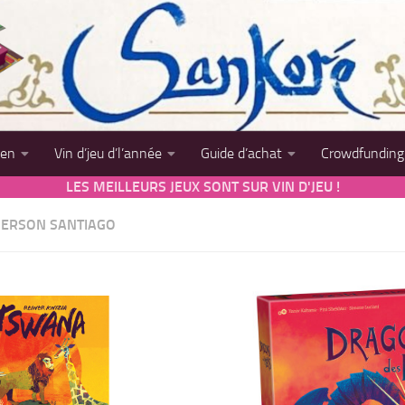
sen
Vin d’jeu d’l’année
Guide d’achat
Crowdfunding
LES MEILLEURS JEUX SONT SUR VIN D'JEU !
ERSON SANTIAGO