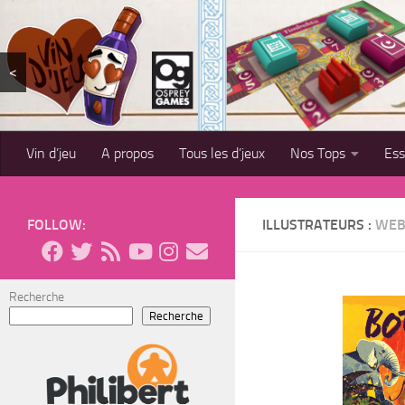
Skip to content
<
Vin d’jeu
A propos
Tous les d’jeux
Nos Tops
Es
FOLLOW:
ILLUSTRATEURS :
WEB
Recherche
Recherche