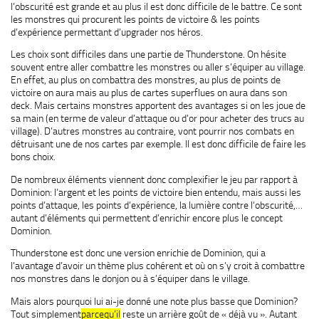
l’obscurité est grande et au plus il est donc difficile de le battre. Ce sont
les monstres qui procurent les points de victoire & les points
d’expérience permettant
d’upgrader
nos héros.
Les choix sont difficiles dans une partie de
Thunderstone
. On hésite
souvent entre aller combattre les monstres ou aller s’équiper au village.
En effet, au plus on combattra des monstres, au plus de points de
victoire on aura mais au plus de cartes superflues on aura dans son
deck
. Mais certains monstres apportent des avantages si on les joue de
sa main (en terme de valeur d’attaque ou d’or pour acheter des trucs au
village). D’autres monstres au contraire, vont pourrir nos combats en
détruisant une de nos cartes par exemple. Il est donc difficile de faire les
bons choix.
De nombreux éléments viennent donc complexifier le jeu par rapport à
Dominion: l’argent et les points de victoire bien entendu, mais aussi les
points d’attaque, les points d’expérience, la lumière contre l’obscurité,…
autant d’éléments qui permettent d’enrichir encore plus le concept
Dominion.
Thunderstone
est donc une version enrichie de Dominion, qui a
l’avantage d’avoir un thème plus cohérent et où on s’y croit à combattre
nos monstres dans le donjon ou à s’équiper dans le village.
Mais alors pourquoi lui ai-je donné une note plus basse que Dominion?
Tout simplement
parcequ’il
reste un arrière goût de « déjà vu ». Autant