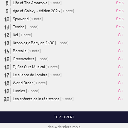
Life of The Amazonia
[1 note]
8.55
Age of Galaxy - édition 2025
[1 note]
8.55
Spyworld
[1 note]
8.55
Tembo
[1 note]
8.55
Koi
[1 note]
8.1
Kronologic Babylon 2500
[1 note]
8.1
Borealis
[1 note]
8.1
Greenvaders
[1 note]
8.1
DJ Set Quiz Musical
[1 note]
8.1
Le silence de l'ombre
[1 note]
8.1
World Order
[1 note]
8.1
Lumios
[1 note]
8.1
Les enfants de la résistance
[1 note]
8.1
TOP EXPERT
des 4 derniers mois