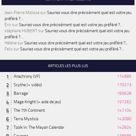
Jean-Pierre Malisse
sur
Sauriez vous dire précisément quel est votre jeu
préféré ?…
Éric
sur
Sauriez vous dire précisément quel est votre jeu préféré ?…
stéphane HUBERT
sur
Sauriez vous dire précisément quel est votre jeu
préféré ?…
Hélène
sur
Sauriez vous dire précisément quel est votre jeu préféré ?…
Felix
sur
Sauriez vous dire précisément quel est votre jeu préféré ?…
ARTICLES LES PLUS LUS
Anachrony (VF)
174985
Scythe (+ vidéo)
170273
Barrage
160628
Mage Knight (+ aide de jeu)
157262
The 7th Continent
147104
Terra Mystica
143080
Tzolk'in: The Mayan Calendar
142824
Caverna
139595