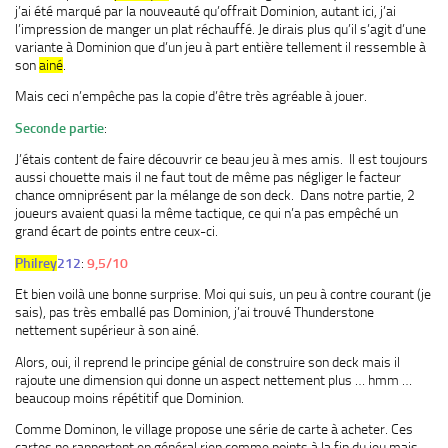
j’ai été marqué par la nouveauté qu’offrait Dominion, autant ici, j’ai
l’impression de manger un plat réchauffé. Je dirais plus qu’il s’agit d’une
variante à Dominion que d’un jeu à part entière tellement il ressemble à
son
ainé
.
Mais ceci n’empêche pas la copie d’être très agréable à jouer.
Seconde partie
:
J’étais content de faire découvrir ce beau jeu à mes amis. Il est toujours
aussi chouette mais il ne faut tout de même pas négliger le facteur
chance omniprésent par la mélange de son deck. Dans notre partie, 2
joueurs avaient quasi la même tactique, ce qui n’a pas empêché un
grand écart de points entre ceux-ci.
Philrey
212
:
9,5/10
Et bien voilà une bonne surprise. Moi qui suis, un peu à contre courant (je
sais), pas très emballé pas Dominion, j’ai trouvé Thunderstone
nettement supérieur à son ainé.
Alors, oui, il reprend le principe génial de construire son deck mais il
rajoute une dimension qui donne un aspect nettement plus … hmm …
beaucoup moins répétitif que Dominion.
Comme Dominon, le village propose une série de carte à acheter. Ces
cartes ne rapportent en général rien comme points à la fin du jeu mais