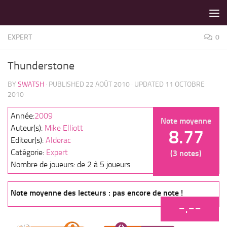
LES MEILLEURS JEUX SONT SUR VIN D'JEU !
Skip to content
EXPERT
0
Thunderstone
BY
SWATSH
· PUBLISHED
22 AOÛT 2010
· UPDATED
11 OCTOBRE
2010
Année:
2009
Note moyenne
Auteur(s):
Mike Elliott
8.77
Editeur(s):
Alderac
Catégorie:
Expert
(3 notes)
Nombre de joueurs: de 2 à 5 joueurs
Note moyenne des lecteurs : pas encore de note !
-.--