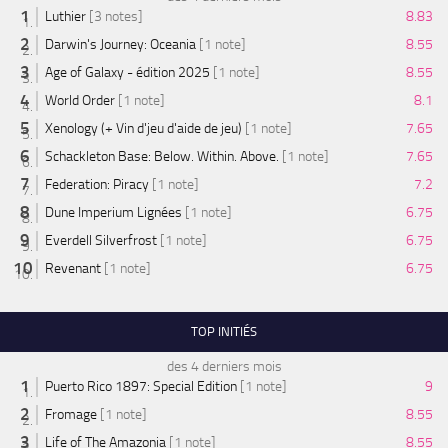
Luthier
[3 notes]
8.83
Darwin's Journey: Oceania
[1 note]
8.55
Age of Galaxy - édition 2025
[1 note]
8.55
World Order
[1 note]
8.1
Xenology (+ Vin d'jeu d'aide de jeu)
[1 note]
7.65
Schackleton Base: Below. Within. Above.
[1 note]
7.65
Federation: Piracy
[1 note]
7.2
Dune Imperium Lignées
[1 note]
6.75
Everdell Silverfrost
[1 note]
6.75
Revenant
[1 note]
6.75
TOP INITIÉS
des 4 derniers mois
Puerto Rico 1897: Special Edition
[1 note]
9
Fromage
[1 note]
8.55
Life of The Amazonia
[1 note]
8.55