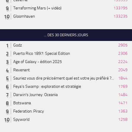
Terraforming Mars (+ vidéo)
133795
Gloomhaven
133235
... DES 30 DERNIERS JOURS
Godz
2905
Puerto Rico 1897: Special Edition
2306
Age of Galaxy - édition 2025
2224
Revenant
2049
Sauriez vous dire précisément quel est votre jeu préféré ?...
1844
Feya’s Swamp : exploration et stratégie
1769
Darwin's Journey: Oceania
1484
Botswana
1471
Federation: Piracy
1363
Spyworld
1258