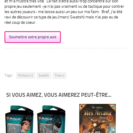
et m’a frustré très vite. Le fait d’être aussi trop concentré sur son
propre jeu seulement -je n’ai pas vraiment vu de tactique pour contrer
les autres joueurs- me laisse aussi un peu sur ma faim. Bref, j’ai été
ravi de découvrir ce type de jeu (merci Swatsh) mais n’ai pas eu de
réel coup de coeur.
Soumettre votre propre avis
Tags:
Philrey212
SwatSh
Thierry
SI VOUS AIMEZ, VOUS AIMEREZ PEUT-ÊTRE...