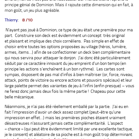
principe génial de Dominion. Mais il rajoute cette dimension qui en fait, à
mon goût, un jeu plus agréable.
Thierry
:
8 /10
N’ayant pas joué à Dominion, ce type de jeu était une première pour ma
part. Construire son deck est évidemment un concept très original
et plaisant et implique des choix cornéliens. Pas simple en effet de
choisir entre toutes les options proposées au village (héros, lumière,
armes, items…) afin de se confectionner un deck bien complémentaire
qui nous servira pour attaquer le donjon. J’ai donc été particulièrement
séduit par ce caractère innovant du jeu empreint d’un bon tempo (en
principe les actions s’enchaînent à un bon rythme). Les cartes sont
sympas, disposent de pas mal d’infos à bien maîtriser (or, force, niveau,
attack, points de victoire ou encore actions et pouvoirs spéciaux) et leur
large palette permet des variantes de jeu à l’infini (enfin presque) – vous
ne ferez donc jamais deux fois la même partie ! Chapeau pour cette
belle mécanique.
Néanmoins, je n’ai pas été réellement emballé par la partie. J’ai eu en
fait l’impression d’avoir un deck assez complet (peut-être qu’une
impression en effet…) mais les premières pioches étaient vraiment
désastreuses n’assurant jamais cette complémentarité. L’aspect
« chance » (qui peut être évidemment limité par une excellente tactique,
je le consent) et aléatoire de sa pioche est à mon goût trop déterminant