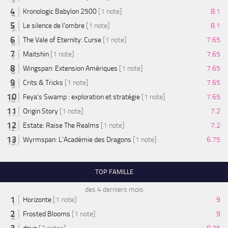
Kronologic Babylon 2500
[1 note]
8.1
Le silence de l'ombre
[1 note]
8.1
The Vale of Eternity: Curse
[1 note]
7.65
Maitshin
[1 note]
7.65
Wingspan: Extension Amériques
[1 note]
7.65
Crits & Tricks
[1 note]
7.65
Feya’s Swamp : exploration et stratégie
[1 note]
7.65
Origin Story
[1 note]
7.2
Estate: Raise The Realms
[1 note]
7.2
Wyrmspan: L'Académie des Dragons
[1 note]
6.75
TOP FAMILLE
des 4 derniers mois
Horizonte
[1 note]
9
Frosted Blooms
[1 note]
9