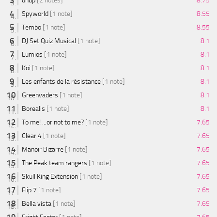
dnup
[2 notes]
8.75
Spyworld
[1 note]
8.55
Tembo
[1 note]
8.55
DJ Set Quiz Musical
[1 note]
8.1
Lumios
[1 note]
8.1
Koi
[1 note]
8.1
Les enfants de la résistance
[1 note]
8.1
Greenvaders
[1 note]
8.1
Borealis
[1 note]
8.1
To me! ...or not to me?
[1 note]
7.65
Clear 4
[1 note]
7.65
Manoir Bizarre
[1 note]
7.65
The Peak team rangers
[1 note]
7.65
Skull King Extension
[1 note]
7.65
Flip 7
[1 note]
7.65
Bella vista
[1 note]
7.65