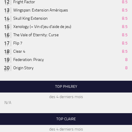
Fright Factor
8.5
Wingspan: Extension Amériques
8.5
Skull King Extension
8.5
Xenology (+ Vin d'jeu d'aide de jeu)
8.5
The Vale of Eternity: Curse
8.5
Flip 7
8.5
Clear 4
8.5
Federation: Piracy
8
Origin Story
8
TOP PHILREY
des 4 derniers mois
N/A
TOP CLAIRE
des 4 derniers mois