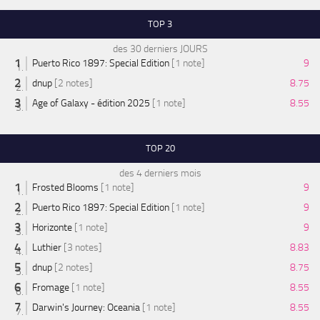
TOP 3
des 30 derniers JOURS
Puerto Rico 1897: Special Edition
[1 note]
9
dnup
[2 notes]
8.75
Age of Galaxy - édition 2025
[1 note]
8.55
TOP 20
des 4 derniers mois
Frosted Blooms
[1 note]
9
Puerto Rico 1897: Special Edition
[1 note]
9
Horizonte
[1 note]
9
Luthier
[3 notes]
8.83
dnup
[2 notes]
8.75
Fromage
[1 note]
8.55
Darwin's Journey: Oceania
[1 note]
8.55