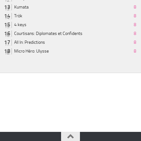
Kumata
8
Trök
8
4 keys
8
Courtisans: Diplomates et Confidents
8
All In: Predictions
8
Micro Héro: Ulysse
8