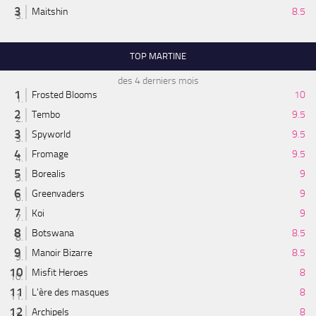
Maitshin
8.5
TOP MARTINE
des 4 derniers mois
Frosted Blooms
10
Tembo
9.5
Spyworld
9.5
Fromage
9.5
Borealis
9
Greenvaders
9
Koi
9
Botswana
8.5
Manoir Bizarre
8.5
Misfit Heroes
8
L'ère des masques
8
Archipels
8