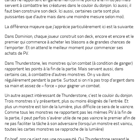
servent à combattre les créatures dans le couloir du donjon. Ici aussi, il
faut bien construire son deck. Ici aussi, certaines carte sont plus
puissantes que d’autre mais dans une moindre mesure selon moi).
La différence majeure que j’apprécie particulièrement ici est la suivante:
Dans Dominion, chaque joueur construit son deck, encore et encore et le
premier qui commence à acheter les blasons a de grandes chances de
l’emporter. Et on attend le meilleur moment pour commencer ses
achats de PV.
Dans Thunderstone, les monstres qu’on combat (à condition de ganger)
rapportent les points à la fin de la partie. Mais servent aussi, dans
certains cas, à combattre d’autres monstres. On y va donc
régulièrement pendant la partie. Surtout si on n’a pas trop d’argent dans
sa main et assez de « force » pour gagner un combat.
Un autre aspect intéressant de Thunderstone, c’est le couloir du donjon.
Trois monstres s’y présentent, plus ou moins éloignés de l’entrée. Et
plus un monstre est loin de la lumière, plus difficile ce sera de le vaincre.
Comme tous les monstres ne rapportent pas les mêmes PV à la fin de
la partie, il peut parfois s’avérer utile de ne pas vaincre le premier afin de
ne pas faciliter la tâche à son adversaire (lorsqu’un monstre est vaincu,
toutes les cartes monstres se rapproche de la lumière)
En bref, non ce n’est pas une nouveauté. Oui Thunderstone reprend le