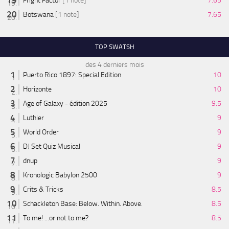
Fright Factor
[1 note]
7.65
Botswana
[1 note]
7.65
TOP SWATSH
des 4 derniers mois
Puerto Rico 1897: Special Edition
10
Horizonte
10
Age of Galaxy - édition 2025
9.5
Luthier
9
World Order
9
DJ Set Quiz Musical
9
dnup
9
Kronologic Babylon 2500
9
Crits & Tricks
8.5
Schackleton Base: Below. Within. Above.
8.5
To me! ...or not to me?
8.5