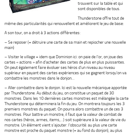
trouvent sur la table et qui
sont disponibles de tous.
Thunderstone
offre tout de
même des particularités qui renouvellent et améliorent le jeu de base:
A son tour, on a droit à 3 actions différentes:
– Se reposer (= détruire une carte de sa main et
repiocher
une nouvelle
main)
– Visiter le village = idem que Dominion ici: on paie de l’or, on joue des
cartes « actions » afin d’acheter des cartes de plus en plus puissantes.
On peut également faire évoluer ses héros d’un niveau au niveau
supérieur en payant des cartes expériences qui se gagnent lorsqu’on va
combattre les monstres dans le donjon…
– Aller combattre dans le donjon. Ici est la nouvelle mécanique apportée
par
Thunderstone
. Au début du jeu, on constitue un paquet de 30
monstres. Dans les 10 dernières cartes monstres est mélangée la carte
Thunderstone
qui déterminera la fin du jeu. On montrera toujours les 3
premiers monstres du paquet. On pourra alors combattre un de ces 3
monstres. Pour battre un monstre, il faut que la valeur de combat de
nos cartes (héros, armes, items,…) soit supérieure à la valeur de vie du
monstre. Un élément vient s’ajouter: l’obscurité: au plus une carte
monstre est proche du paquet monstre (= au fond du donjon), au plus