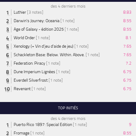
des 4 derniers mois
Luthier
[3 notes]
8.83
Darwin's Journey: Oceania
[1 note]
8.55
Age of Galaxy - édition 2025
[1 note]
8.55
World Order
[1 note]
8.1
Xenology (+ Vin d'jeu d'aide de jeu)
[1 note]
7.65
Schackleton Base: Below. Within. Above.
[1 note]
7.65
Federation: Piracy
[1 note]
7.2
Dune Imperium Lignées
[1 note]
6.75
Everdell Silverfrost
[1 note]
6.75
Revenant
[1 note]
6.75
TOP INITIÉS
des 4 derniers mois
Puerto Rico 1897: Special Edition
[1 note]
9
Fromage
[1 note]
8.55