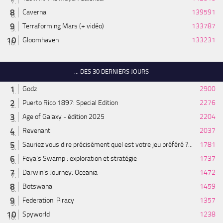
Caverna
139591
Terraforming Mars (+ vidéo)
133787
Gloomhaven
133231
... DES 30 DERNIERS JOURS
Godz
2900
Puerto Rico 1897: Special Edition
2276
Age of Galaxy - édition 2025
2204
Revenant
2037
Sauriez vous dire précisément quel est votre jeu préféré ?...
1781
Feya’s Swamp : exploration et stratégie
1737
Darwin's Journey: Oceania
1472
Botswana
1459
Federation: Piracy
1357
Spyworld
1238