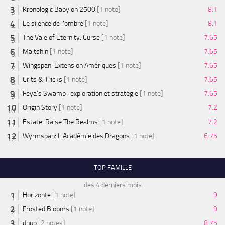
Kronologic Babylon 2500
[1 note]
8.1
Le silence de l'ombre
[1 note]
8.1
The Vale of Eternity: Curse
[1 note]
7.65
Maitshin
[1 note]
7.65
Wingspan: Extension Amériques
[1 note]
7.65
Crits & Tricks
[1 note]
7.65
Feya’s Swamp : exploration et stratégie
[1 note]
7.65
Origin Story
[1 note]
7.2
Estate: Raise The Realms
[1 note]
7.2
Wyrmspan: L'Académie des Dragons
[1 note]
6.75
TOP FAMILLE
des 4 derniers mois
Horizonte
[1 note]
9
Frosted Blooms
[1 note]
9
dnup
[2 notes]
8.75