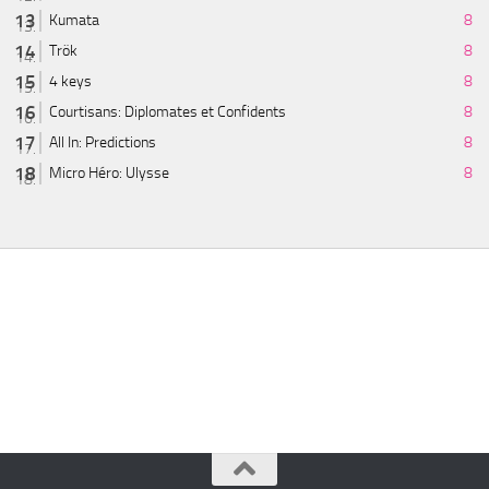
Kumata
8
Trök
8
4 keys
8
Courtisans: Diplomates et Confidents
8
All In: Predictions
8
Micro Héro: Ulysse
8