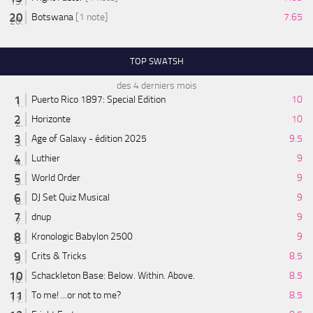
Botswana
[1 note]
7.65
TOP SWATSH
des 4 derniers mois
Puerto Rico 1897: Special Edition
10
Horizonte
10
Age of Galaxy - édition 2025
9.5
Luthier
9
World Order
9
DJ Set Quiz Musical
9
dnup
9
Kronologic Babylon 2500
9
Crits & Tricks
8.5
Schackleton Base: Below. Within. Above.
8.5
To me! ...or not to me?
8.5