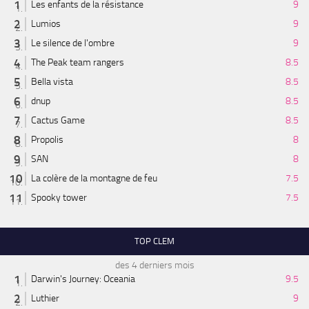
Les enfants de la résistance
9
Lumios
9
Le silence de l'ombre
9
The Peak team rangers
8.5
Bella vista
8.5
dnup
8.5
Cactus Game
8.5
Propolis
8
SAN
8
La colère de la montagne de feu
7.5
Spooky tower
7.5
TOP CLEM
des 4 derniers mois
Darwin's Journey: Oceania
9.5
Luthier
9