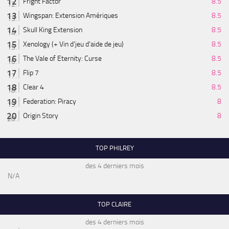
Fright Factor
8.5
Wingspan: Extension Amériques
8.5
Skull King Extension
8.5
Xenology (+ Vin d'jeu d'aide de jeu)
8.5
The Vale of Eternity: Curse
8.5
Flip 7
8.5
Clear 4
8.5
Federation: Piracy
8
Origin Story
8
TOP PHILREY
des 4 derniers mois
N/A
TOP CLAIRE
des 4 derniers mois