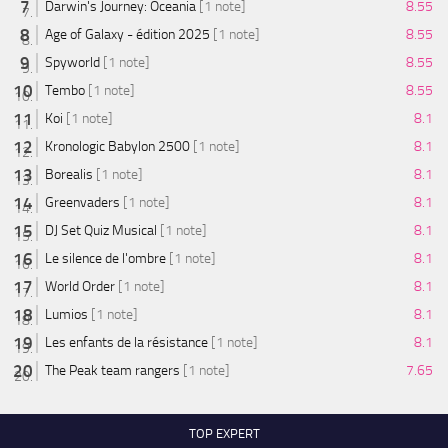
Darwin's Journey: Oceania
[1 note]
8.55
Age of Galaxy - édition 2025
[1 note]
8.55
Spyworld
[1 note]
8.55
Tembo
[1 note]
8.55
Koi
[1 note]
8.1
Kronologic Babylon 2500
[1 note]
8.1
Borealis
[1 note]
8.1
Greenvaders
[1 note]
8.1
DJ Set Quiz Musical
[1 note]
8.1
Le silence de l'ombre
[1 note]
8.1
World Order
[1 note]
8.1
Lumios
[1 note]
8.1
Les enfants de la résistance
[1 note]
8.1
The Peak team rangers
[1 note]
7.65
TOP EXPERT