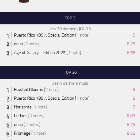
TOP 3
des 30 derniers JOURS
Puerto Rico 1897: Special Edition
[1 note]
9
dnup
[2 notes]
8.75
Age of Galaxy - édition 2025
[1 note]
8.55
TOP 20
des 4 derniers mois
Frosted Blooms
[1 note]
9
Puerto Rico 1897: Special Edition
[1 note]
9
Horizonte
[1 note]
9
Luthier
[3 notes]
8.83
dnup
[2 notes]
8.75
Fromage
[1 note]
8.55