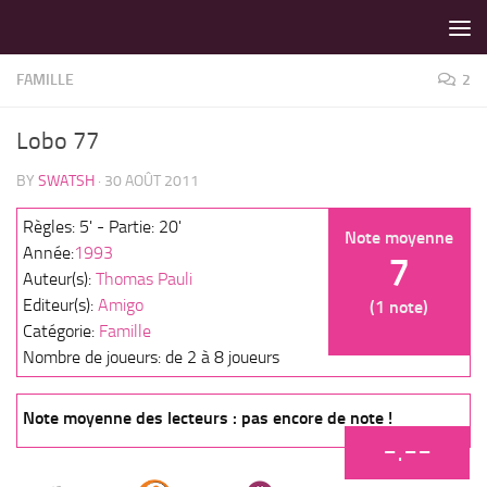
LES MEILLEURS JEUX SONT SUR VIN D'JEU !
Skip to content
FAMILLE
2
Lobo 77
BY
SWATSH
·
30 AOÛT 2011
Règles: 5' - Partie: 20'
Note moyenne
Année:
1993
7
Auteur(s):
Thomas Pauli
Editeur(s):
Amigo
(1 note)
Catégorie:
Famille
Nombre de joueurs: de 2 à 8 joueurs
Note moyenne des lecteurs : pas encore de note !
-.--