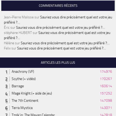
COMMENTAIRES RÉCENTS
Jean-Pierre Malisse
sur
Sauriez vous dire précisément quel est votre jeu
préféré ?…
Éric
sur
Sauriez vous dire précisément quel est votre jeu préféré ?…
stéphane HUBERT
sur
Sauriez vous dire précisément quel est votre jeu
préféré ?…
Hélène
sur
Sauriez vous dire précisément quel est votre jeu préféré ?…
Felix
sur
Sauriez vous dire précisément quel est votre jeu préféré ?…
ARTICLES LES PLUS LUS
Anachrony (VF)
174976
Scythe (+ vidéo)
170267
Barrage
160614
Mage Knight (+ aide de jeu)
157252
The 7th Continent
147098
Terra Mystica
143071
Tzolk'in: The Mayan Calendar
142818