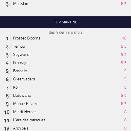
Maitshin
8.5
TOP MARTINE
des 4 derniers mois
Frosted Blooms
10
Tembo
9.5
Spyworld
9.5
Fromage
9.5
Borealis
9
Greenvaders
9
Koi
9
Botswana
8.5
Manoir Bizarre
8.5
Misfit Heroes
8
L'ère des masques
8
Archipels
8