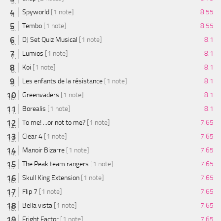
Spyworld
[1 note]
8.55
Tembo
[1 note]
8.55
DJ Set Quiz Musical
[1 note]
8.1
Lumios
[1 note]
8.1
Koi
[1 note]
8.1
Les enfants de la résistance
[1 note]
8.1
Greenvaders
[1 note]
8.1
Borealis
[1 note]
8.1
To me! ...or not to me?
[1 note]
7.65
Clear 4
[1 note]
7.65
Manoir Bizarre
[1 note]
7.65
The Peak team rangers
[1 note]
7.65
Skull King Extension
[1 note]
7.65
Flip 7
[1 note]
7.65
Bella vista
[1 note]
7.65
Fright Factor
[1 note]
7.65