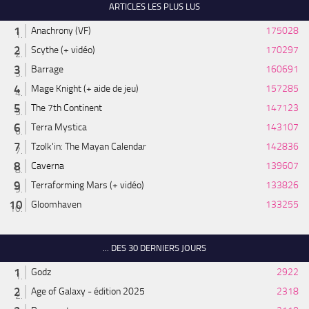
ARTICLES LES PLUS LUS
Anachrony (VF)
175028
Scythe (+ vidéo)
170297
Barrage
160691
Mage Knight (+ aide de jeu)
157285
The 7th Continent
147123
Terra Mystica
143107
Tzolk'in: The Mayan Calendar
142836
Caverna
139607
Terraforming Mars (+ vidéo)
133826
Gloomhaven
133255
... DES 30 DERNIERS JOURS
Godz
2922
Age of Galaxy - édition 2025
2318