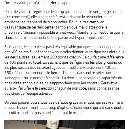
l’impression que m’a laissé Heroscape.
Point de vue stratégie, pour le camp qui a kidnappé le sergent (je ne sais
plus comment), elle a consisté à rester devant le prisonnier pour
empêcher tout ennemi de s’approcher. Pour l’autre camp, en
désavantage de terrain, tenter tant bien que mal d’atteindre le
prisonnier. Mission impossible à mes yeux. Maintenant, il est vrai que le
choix des armées au début de la partie est hyper important.
Et ici aussi, le choix n’est pas très équitable puisque les « kidnappeurs »
ont 500 points à « dépenser » pour sélectionner leurs figurines alors que
les deux autres, seulement 200 points chacun. Ce qui fait une différence
de 100 points au total. En sachant que les figurines les plus grosses ou
les plus puissantes ou avantageuses « coûtent » facilement 120 ou
150+. Vous comprendrez le bémol. De plus, dans notre sélection, le
kidnappeur fut le dernier à choisir. Il a donc pu analyser les capacités de
nos unités et choisir les plus appropriées pour les contrer. Peut-être
aurait-il fallu faire la sélection chacun de son côté, sans connaissance
des choix de l’équipe adverse.
On peut passer outre tous ces défauts grâce au matos qui est vraiment
unique. Evidemment, beaucoup d’options/extensions qui ont sans doute
un coût important pas à portée de tout le monde.