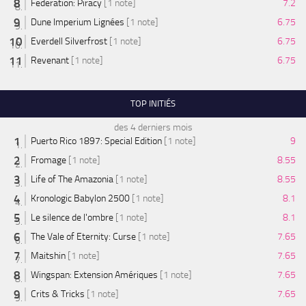
Federation: Piracy
[1 note]
7.2
Dune Imperium Lignées
[1 note]
6.75
Everdell Silverfrost
[1 note]
6.75
Revenant
[1 note]
6.75
TOP INITIÉS
des 4 derniers mois
Puerto Rico 1897: Special Edition
[1 note]
9
Fromage
[1 note]
8.55
Life of The Amazonia
[1 note]
8.55
Kronologic Babylon 2500
[1 note]
8.1
Le silence de l'ombre
[1 note]
8.1
The Vale of Eternity: Curse
[1 note]
7.65
Maitshin
[1 note]
7.65
Wingspan: Extension Amériques
[1 note]
7.65
Crits & Tricks
[1 note]
7.65