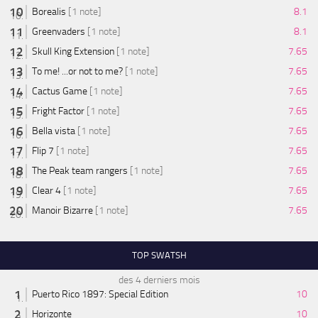
Borealis
[1 note]
8.1
Greenvaders
[1 note]
8.1
Skull King Extension
[1 note]
7.65
To me! ...or not to me?
[1 note]
7.65
Cactus Game
[1 note]
7.65
Fright Factor
[1 note]
7.65
Bella vista
[1 note]
7.65
Flip 7
[1 note]
7.65
The Peak team rangers
[1 note]
7.65
Clear 4
[1 note]
7.65
Manoir Bizarre
[1 note]
7.65
TOP SWATSH
des 4 derniers mois
Puerto Rico 1897: Special Edition
10
Horizonte
10