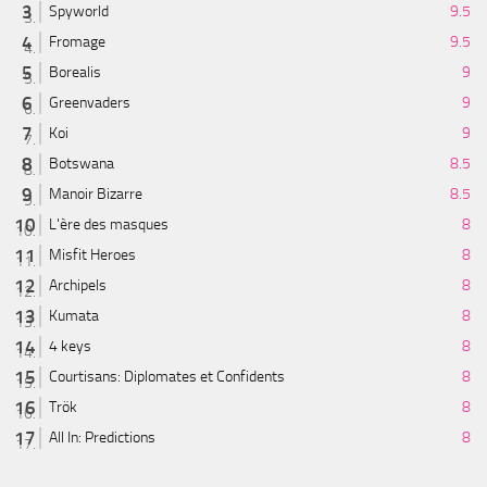
Spyworld
9.5
Fromage
9.5
Borealis
9
Greenvaders
9
Koi
9
Botswana
8.5
Manoir Bizarre
8.5
L'ère des masques
8
Misfit Heroes
8
Archipels
8
Kumata
8
4 keys
8
Courtisans: Diplomates et Confidents
8
Trök
8
All In: Predictions
8