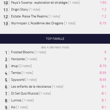
Feya’s Swamp : exploration et stratégie
[1 note]
7.65
Origin Story
[1 note]
7.2
Estate: Raise The Realms
[1 note]
7.2
Wyrmspan: L'Académie des Dragons
[1 note]
6.75
TOP FAMILLE
des 4 derniers mois
Frosted Blooms
[1 note]
9
Horizonte
[1 note]
9
dnup
[2 notes]
8.75
Tembo
[1 note]
8.55
Spyworld
[1 note]
8.55
Les enfants de la résistance
[1 note]
8.1
DJ Set Quiz Musical
[1 note]
8.1
Lumios
[1 note]
8.1
Koi
[1 note]
8.1