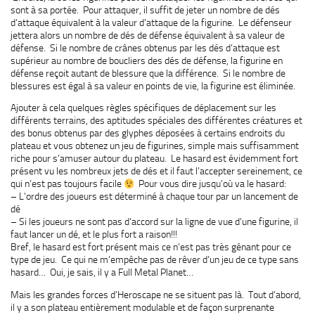
sont à sa portée. Pour attaquer, il suffit de jeter un nombre de dés
d’attaque équivalent à la valeur d’attaque de la figurine. Le défenseur
jettera alors un nombre de dés de défense équivalent à sa valeur de
défense. Si le nombre de crânes obtenus par les dés d’attaque est
supérieur au nombre de boucliers des dés de défense, la figurine en
défense reçoit autant de blessure que la différence. Si le nombre de
blessures est égal à sa valeur en points de vie, la figurine est éliminée.
Ajouter à cela quelques règles spécifiques de déplacement sur les
différents terrains, des aptitudes spéciales des différentes créatures et
des bonus obtenus par des glyphes déposées à certains endroits du
plateau et vous obtenez un jeu de figurines, simple mais suffisamment
riche pour s’amuser autour du plateau. Le hasard est évidemment fort
présent vu les nombreux jets de dés et il faut l’accepter sereinement, ce
qui n’est pas toujours facile
Pour vous dire jusqu’où va le hasard:
– L’ordre des joueurs est déterminé à chaque tour par un lancement de
dé
– Si les joueurs ne sont pas d’accord sur la ligne de vue d’une figurine, il
faut lancer un dé, et le plus fort a raison!!!
Bref, le hasard est fort présent mais ce n’est pas très gênant pour ce
type de jeu. Ce qui ne m’empêche pas de rêver d’un jeu de ce type sans
hasard… Oui, je sais, il y a Full Metal Planet…
Mais les grandes forces d’Heroscape ne se situent pas là. Tout d’abord,
il y a son plateau entièrement modulable et de façon surprenante