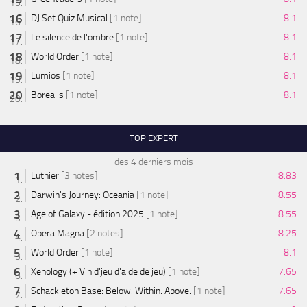
DJ Set Quiz Musical
[1 note]
8.1
Le silence de l'ombre
[1 note]
8.1
World Order
[1 note]
8.1
Lumios
[1 note]
8.1
Borealis
[1 note]
8.1
TOP EXPERT
des 4 derniers mois
Luthier
[3 notes]
8.83
Darwin's Journey: Oceania
[1 note]
8.55
Age of Galaxy - édition 2025
[1 note]
8.55
Opera Magna
[2 notes]
8.25
World Order
[1 note]
8.1
Xenology (+ Vin d'jeu d'aide de jeu)
[1 note]
7.65
Schackleton Base: Below. Within. Above.
[1 note]
7.65