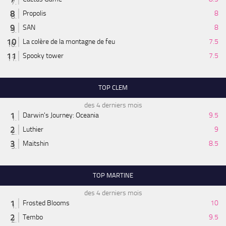
Propolis
8
SAN
8
La colère de la montagne de feu
7.5
Spooky tower
7.5
TOP CLEM
des 4 derniers mois
Darwin's Journey: Oceania
9.5
Luthier
9
Maitshin
8.5
TOP MARTINE
des 4 derniers mois
Frosted Blooms
10
Tembo
9.5