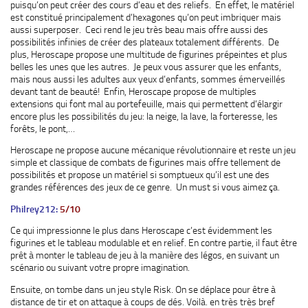
puisqu’on peut créer des cours d’eau et des reliefs. En effet, le matériel
est constitué principalement d’hexagones qu’on peut imbriquer mais
aussi superposer. Ceci rend le jeu très beau mais offre aussi des
possibilités infinies de créer des plateaux totalement différents. De
plus, Heroscape propose une multitude de figurines prépeintes et plus
belles les unes que les autres. Je peux vous assurer que les enfants,
mais nous aussi les adultes aux yeux d’enfants, sommes émerveillés
devant tant de beauté! Enfin, Heroscape propose de multiples
extensions qui font mal au portefeuille, mais qui permettent d’élargir
encore plus les possibilités du jeu: la neige, la lave, la forteresse, les
forêts, le pont,…
Heroscape ne propose aucune mécanique révolutionnaire et reste un jeu
simple et classique de combats de figurines mais offre tellement de
possibilités et propose un matériel si somptueux qu’il est une des
grandes références des jeux de ce genre. Un must si vous aimez ça.
Philrey212:
5/10
Ce qui impressionne le plus dans Heroscape c’est évidemment les
figurines et le tableau modulable et en relief. En contre partie, il faut être
prêt à monter le tableau de jeu à la manière des légos, en suivant un
scénario ou suivant votre propre imagination.
Ensuite, on tombe dans un jeu style Risk. On se déplace pour être à
distance de tir et on attaque à coups de dés. Voilà. en très très bref