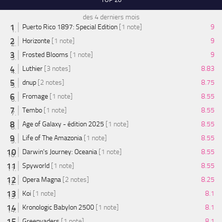
des 4 derniers mois
Puerto Rico 1897: Special Edition
[1 note]
9
Horizonte
[1 note]
9
Frosted Blooms
[1 note]
9
Luthier
[3 notes]
8.83
dnup
[2 notes]
8.75
Fromage
[1 note]
8.55
Tembo
[1 note]
8.55
Age of Galaxy - édition 2025
[1 note]
8.55
Life of The Amazonia
[1 note]
8.55
Darwin's Journey: Oceania
[1 note]
8.55
Spyworld
[1 note]
8.55
Opera Magna
[2 notes]
8.25
Koi
[1 note]
8.1
Kronologic Babylon 2500
[1 note]
8.1
Greenvaders
[1 note]
8.1