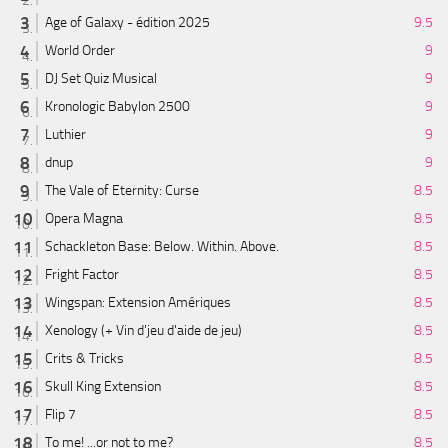
Age of Galaxy - édition 2025
9.5
World Order
9
DJ Set Quiz Musical
9
Kronologic Babylon 2500
9
Luthier
9
dnup
9
The Vale of Eternity: Curse
8.5
Opera Magna
8.5
Schackleton Base: Below. Within. Above.
8.5
Fright Factor
8.5
Wingspan: Extension Amériques
8.5
Xenology (+ Vin d'jeu d'aide de jeu)
8.5
Crits & Tricks
8.5
Skull King Extension
8.5
Flip 7
8.5
To me! ...or not to me?
8.5