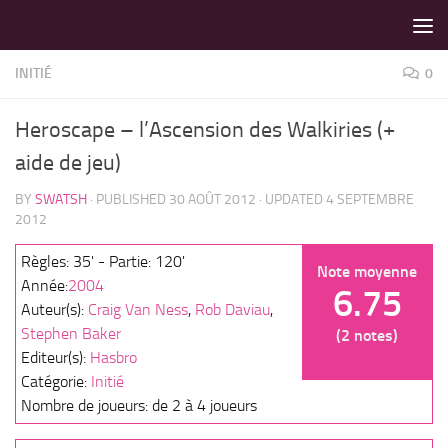
LES MEILLEURS JEUX SONT SUR VIN D'JEU !
Skip to content
INITIÉ
0
Heroscape – l’Ascension des Walkiries (+
aide de jeu)
BY
SWATSH
· PUBLISHED
30 AOÛT 2012
· UPDATED
4 SEPTEMBRE
2012
Règles: 35' - Partie: 120'
Note moyenne
Année:
2004
6.75
Auteur(s):
Craig Van Ness
,
Rob Daviau
,
Stephen Baker
(2 notes)
Editeur(s):
Hasbro
Catégorie:
Initié
Nombre de joueurs: de 2 à 4 joueurs