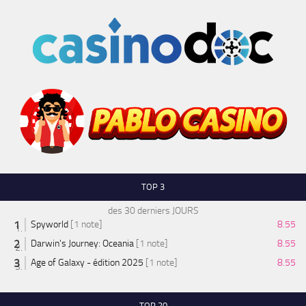
TOP 3
des 30 derniers JOURS
Spyworld
[1 note]
8.55
Darwin's Journey: Oceania
[1 note]
8.55
Age of Galaxy - édition 2025
[1 note]
8.55
TOP 20