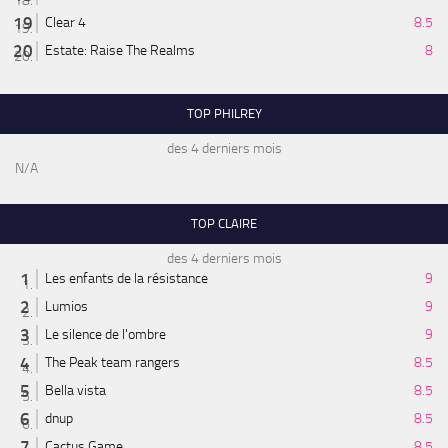
Clear 4
8.5
Estate: Raise The Realms
8
TOP PHILREY
des 4 derniers mois
N/A
TOP CLAIRE
des 4 derniers mois
Les enfants de la résistance
9
Lumios
9
Le silence de l'ombre
9
The Peak team rangers
8.5
Bella vista
8.5
dnup
8.5
Cactus Game
8.5