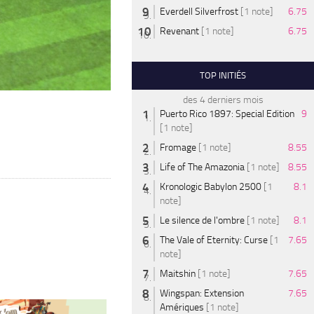
Everdell Silverfrost
[1 note]
6.75
Revenant
[1 note]
6.75
TOP INITIÉS
des 4 derniers mois
Puerto Rico 1897: Special Edition
9
[1 note]
Fromage
[1 note]
8.55
Life of The Amazonia
[1 note]
8.55
Kronologic Babylon 2500
[1
8.1
note]
Le silence de l'ombre
[1 note]
8.1
The Vale of Eternity: Curse
[1
7.65
note]
Maitshin
[1 note]
7.65
Wingspan: Extension
7.65
Amériques
[1 note]