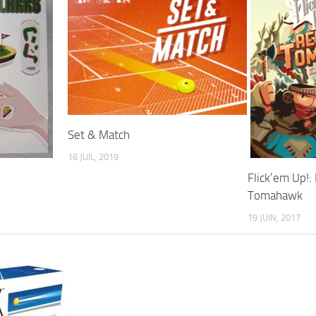
Set & Match
16 JUIL, 2019
Flick’em Up!:
Tomahawk
19 JUIN, 2017