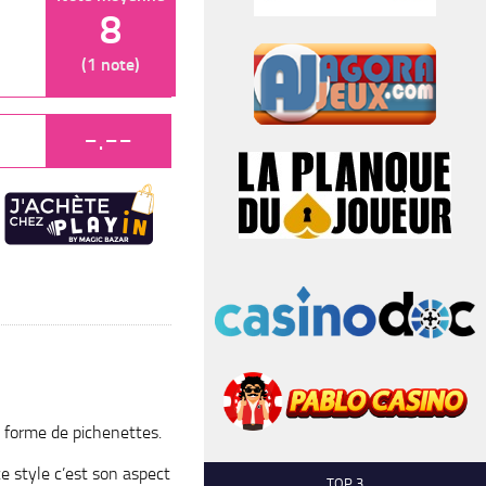
8
(1 note)
-.--
s forme de pichenettes.
ce style c’est son aspect
TOP 3