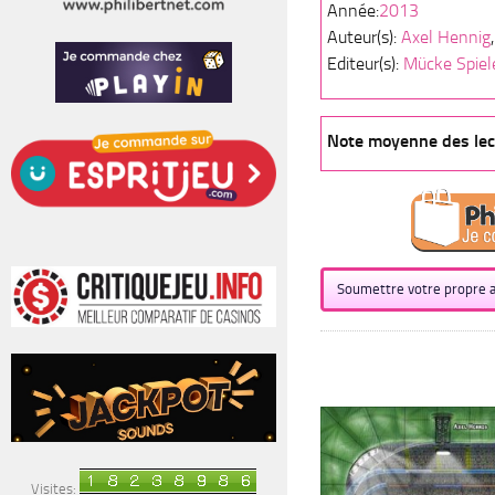
Année:
2013
Auteur(s):
Axel Hennig
Editeur(s):
Mücke Spiel
Note moyenne des lect
Soumettre votre propre a
Visites: