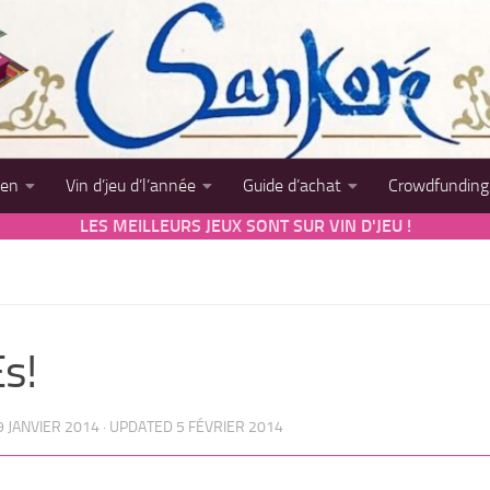
sen
Vin d’jeu d’l’année
Guide d’achat
Crowdfunding
LES MEILLEURS JEUX SONT SUR VIN D'JEU !
s!
9 JANVIER 2014
· UPDATED
5 FÉVRIER 2014