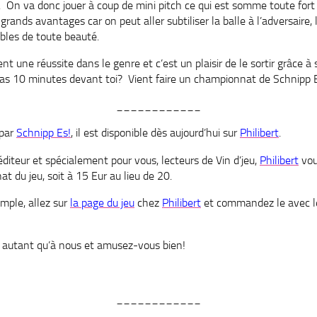
 On va donc jouer à coup de mini pitch ce qui est somme toute fort ré
grands avantages car on peut aller subtiliser la balle à l’adversaire, 
bles de toute beauté.
nt une réussite dans le genre et c’est un plaisir de le sortir grâce à 
’as 10 minutes devant toi? Vient faire un championnat de Schnipp 
____________
 par
Schnipp Es!
, il est disponible dès aujourd’hui sur
Philibert
.
éditeur et spécialement pour vous, lecteurs de Vin d’jeu,
Philibert
vou
hat du jeu, soit à 15 Eur au lieu de 20.
imple, allez sur
la page du jeu
chez
Philibert
et commandez le avec l
ra autant qu’à nous et amusez-vous bien!
____________