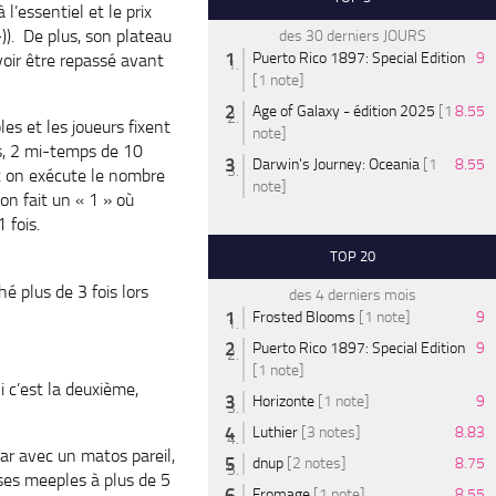
l’essentiel et le prix
;-)). De plus, son plateau
des 30 derniers JOURS
Puerto Rico 1897: Special Edition
9
voir être repassé avant
[1 note]
Age of Galaxy - édition 2025
[1
8.55
s et les joueurs fixent
note]
ts, 2 mi-temps de 10
Darwin's Journey: Oceania
[1
8.55
t on exécute le nombre
note]
 on fait un « 1 » où
 fois.
TOP 20
é plus de 3 fois lors
des 4 derniers mois
Frosted Blooms
[1 note]
9
Puerto Rico 1897: Special Edition
9
[1 note]
 c’est la deuxième,
Horizonte
[1 note]
9
Luthier
[3 notes]
8.83
 car avec un matos pareil,
dnup
[2 notes]
8.75
 ses meeples à plus de 5
Fromage
[1 note]
8.55