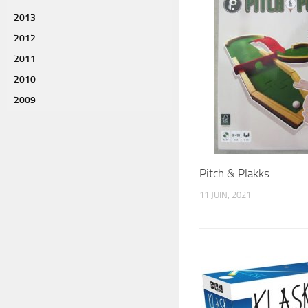
2013
2012
2011
2010
2009
Pitch & Plakks
11 JUIN, 2021