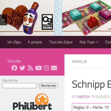
Skip to content
<
Vin d’jeu
A propos
Tous les d’jeux
Nos Tops
Es
FOLLOW:
FAMILLE
Schnipp E
Recherche
Recherche
BY
SWATSH
· PUBLISHED
Règles: 5' - Partie: 15'