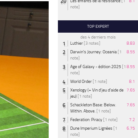
Les enfants de la résistance
[1
8.1
note]
TOP EXPERT
des 4 derniers mois
Luthier
[3 notes]
8.83
Darwin's Journey: Oceania
[1
8.55
note]
Age of Galaxy - édition 2025
[1
8.55
note]
World Order
[1 note]
8.1
Xenology (+ Vin d'jeu d'aide de
7.65
jeu)
[1 note]
Schackleton Base: Below.
7.65
Within. Above.
[1 note]
Federation: Piracy
[1 note]
7.2
Dune Imperium Lignées
[1
6.75
note]