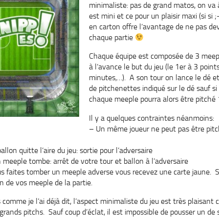
minimaliste: pas de grand matos, on va à 
est mini et ce pour un plaisir maxi (si si 
en carton offre l’avantage de ne pas de
chaque partie
Chaque équipe est composée de 3 meeple
à l’avance le but du jeu (le 1er à 3 poin
minutes,…). A son tour on lance le dé e
de pitchenettes indiqué sur le dé sauf si
chaque meeple pourra alors être pitché 1
Il y a quelques contraintes néanmoins:
– Un même joueur ne peut pas être pitch
allon quitte l’aire du jeu: sortie pour l’adversaire
n meeple tombe: arrêt de votre tour et ballon à l’adversaire
ous faites tomber un meeple adverse vous recevez une carte jaune. Si
un de vos meeple de la partie.
 comme je l’ai déjà dit, l’aspect minimaliste du jeu est très plaisant
 grands pitchs. Sauf coup d’éclat, il est impossible de pousser un de