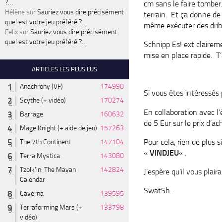
?…
cm sans le faire tomber.
Hélène
sur
Sauriez vous dire précisément
terrain. Et ça donne de 
quel est votre jeu préféré ?…
même exécuter des drib
Felix
sur
Sauriez vous dire précisément
quel est votre jeu préféré ?…
Schnipp Es! ext claireme
mise en place rapide. T
ARTICLES LES PLUS LUS
Anachrony (VF)
174990
Si vous êtes intéressés
Scythe (+ vidéo)
170274
En collaboration avec l’
Barrage
160632
de 5 Eur sur le prix d’ac
Mage Knight (+ aide de jeu)
157263
Pour cela, rien de plus s
The 7th Continent
147104
«
VINDJEU
« .
Terra Mystica
143080
Tzolk'in: The Mayan
142824
J’espère qu’il vous plai
Calendar
SwatSh.
Caverna
139595
Terraforming Mars (+
133798
vidéo)