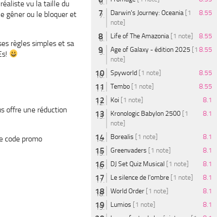
aliste vu la taille du
Darwin's Journey: Oceania
[1
8.55
le gêner ou le bloquer et
note]
Life of The Amazonia
[1 note]
8.55
ses règles simples et sa
Age of Galaxy - édition 2025
[1
8.55
Es!
note]
Spyworld
[1 note]
8.55
Tembo
[1 note]
8.55
Koi
[1 note]
8.1
s offre une réduction
Kronologic Babylon 2500
[1
8.1
note]
Borealis
[1 note]
8.1
e code promo
Greenvaders
[1 note]
8.1
DJ Set Quiz Musical
[1 note]
8.1
Le silence de l'ombre
[1 note]
8.1
World Order
[1 note]
8.1
Lumios
[1 note]
8.1