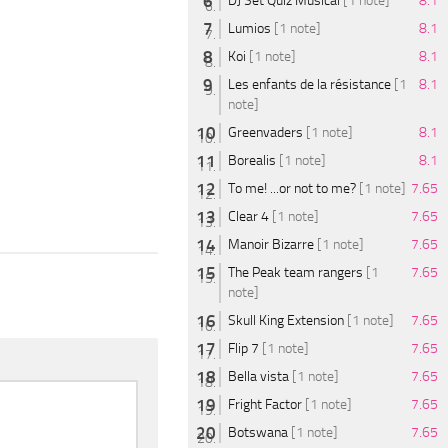
DJ Set Quiz Musical
[1 note]
8.1
Lumios
[1 note]
8.1
Koi
[1 note]
8.1
Les enfants de la résistance
[1
8.1
note]
Greenvaders
[1 note]
8.1
Borealis
[1 note]
8.1
To me! ...or not to me?
[1 note]
7.65
Clear 4
[1 note]
7.65
Manoir Bizarre
[1 note]
7.65
The Peak team rangers
[1
7.65
note]
Skull King Extension
[1 note]
7.65
Flip 7
[1 note]
7.65
Bella vista
[1 note]
7.65
Fright Factor
[1 note]
7.65
Botswana
[1 note]
7.65