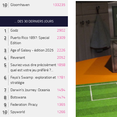
Gloomhaven
133235
... DES 30 DERNIERS JOURS
Godz
2902
Puerto Rico 1897: Special
2309
Edition
Age of Galaxy - édition 2025
2226
Revenant
2052
Sauriez vous dire précisément
1858
quel est votre jeu préféré ?...
Feya’s Swamp : exploration et
1781
stratégie
Darwin's Journey: Oceania
1494
Botswana
1474
Federation: Piracy
1365
Spyworld
1266