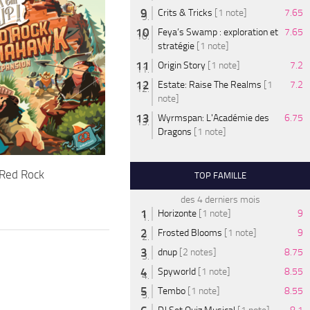
Crits & Tricks
[1 note]
7.65
Feya’s Swamp : exploration et
7.65
stratégie
[1 note]
Origin Story
[1 note]
7.2
Estate: Raise The Realms
[1
7.2
note]
Wyrmspan: L'Académie des
6.75
Dragons
[1 note]
 Red Rock
TOP FAMILLE
des 4 derniers mois
Horizonte
[1 note]
9
Frosted Blooms
[1 note]
9
dnup
[2 notes]
8.75
Spyworld
[1 note]
8.55
Tembo
[1 note]
8.55