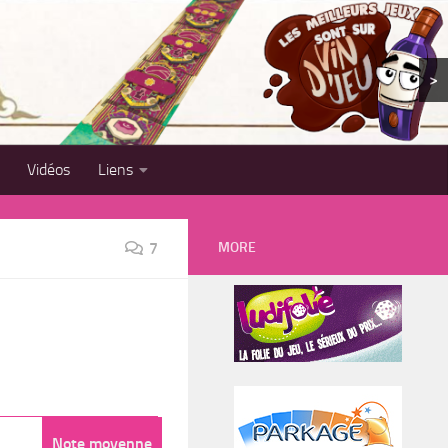
>
Vidéos
Liens
MORE
7
Note moyenne