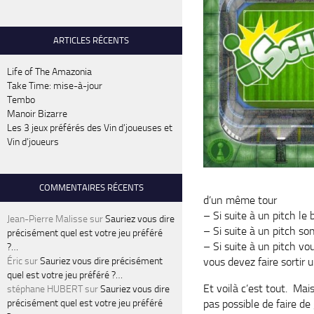
ARTICLES RÉCENTS
Life of The Amazonia
Take Time: mise-à-jour
Tembo
Manoir Bizarre
Les 3 jeux préférés des Vin d’joueuses et
Vin d’joueurs
COMMENTAIRES RÉCENTS
d’un même tour
– Si suite à un pitch le b
Jean-Pierre Malisse
sur
Sauriez vous dire
– Si suite à un pitch so
précisément quel est votre jeu préféré
– Si suite à un pitch v
?…
vous devez faire sortir 
Éric
sur
Sauriez vous dire précisément
quel est votre jeu préféré ?…
Et voilà c’est tout. Mais
stéphane HUBERT
sur
Sauriez vous dire
pas possible de faire de
précisément quel est votre jeu préféré