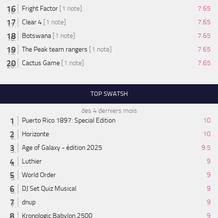
Fright Factor
[1 note]
7.65
Clear 4
[1 note]
7.65
Botswana
[1 note]
7.65
The Peak team rangers
[1 note]
7.65
Cactus Game
[1 note]
7.65
TOP SWATSH
des 4 derniers mois
Puerto Rico 1897: Special Edition
10
Horizonte
10
Age of Galaxy - édition 2025
9.5
Luthier
9
World Order
9
DJ Set Quiz Musical
9
dnup
9
Kronologic Babylon 2500
9