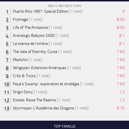
des 4 derniers mois
Puerto Rico 1897: Special Edition
[1 note]
9
Fromage
[1 note]
8.55
Life of The Amazonia
[1 note]
8.55
Kronologic Babylon 2500
[1 note]
8.1
Le silence de l'ombre
[1 note]
8.1
The Vale of Eternity: Curse
[1 note]
7.65
Maitshin
[1 note]
7.65
Wingspan: Extension Amériques
[1 note]
7.65
Crits & Tricks
[1 note]
7.65
Feya’s Swamp : exploration et stratégie
[1 note]
7.65
Origin Story
[1 note]
7.2
Estate: Raise The Realms
[1 note]
7.2
Wyrmspan: L'Académie des Dragons
[1 note]
6.75
TOP FAMILLE