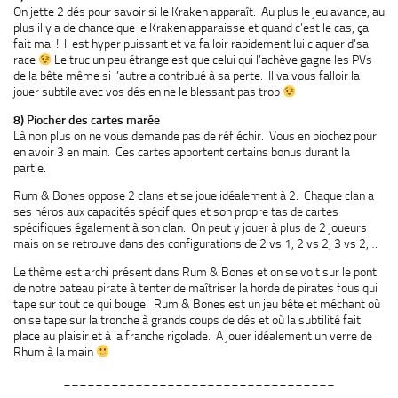
On jette 2 dés pour savoir si le Kraken apparaît. Au plus le jeu avance, au
plus il y a de chance que le Kraken apparaisse et quand c’est le cas, ça
fait mal ! Il est hyper puissant et va falloir rapidement lui claquer d’sa
race
Le truc un peu étrange est que celui qui l’achève gagne les PVs
de la bête même si l’autre a contribué à sa perte. Il va vous falloir la
jouer subtile avec vos dés en ne le blessant pas trop
8) Piocher des cartes marée
Là non plus on ne vous demande pas de réfléchir. Vous en piochez pour
en avoir 3 en main. Ces cartes apportent certains bonus durant la
partie.
Rum & Bones oppose 2 clans et se joue idéalement à 2. Chaque clan a
ses héros aux capacités spécifiques et son propre tas de cartes
spécifiques également à son clan. On peut y jouer à plus de 2 joueurs
mais on se retrouve dans des configurations de 2 vs 1, 2 vs 2, 3 vs 2,…
Le thème est archi présent dans Rum & Bones et on se voit sur le pont
de notre bateau pirate à tenter de maîtriser la horde de pirates fous qui
tape sur tout ce qui bouge. Rum & Bones est un jeu bête et méchant où
on se tape sur la tronche à grands coups de dés et où la subtilité fait
place au plaisir et à la franche rigolade. A jouer idéalement un verre de
Rhum à la main
__________________________________