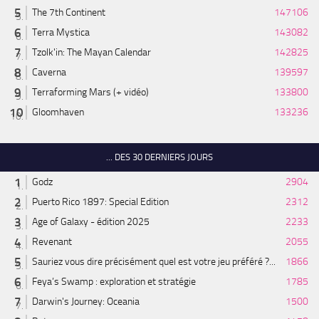
The 7th Continent
147106
Terra Mystica
143082
Tzolk'in: The Mayan Calendar
142825
Caverna
139597
Terraforming Mars (+ vidéo)
133800
Gloomhaven
133236
... DES 30 DERNIERS JOURS
Godz
2904
Puerto Rico 1897: Special Edition
2312
Age of Galaxy - édition 2025
2233
Revenant
2055
Sauriez vous dire précisément quel est votre jeu préféré ?...
1866
Feya’s Swamp : exploration et stratégie
1785
Darwin's Journey: Oceania
1500