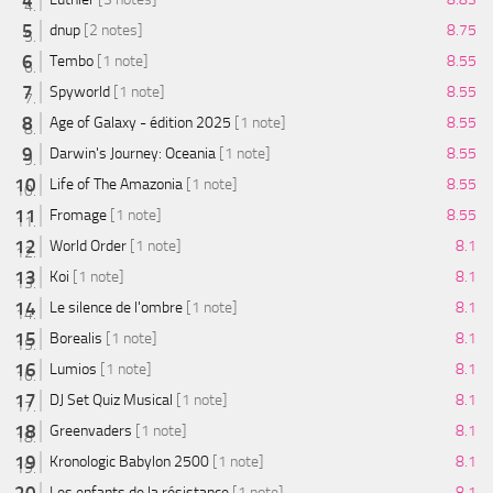
dnup
[2 notes]
8.75
Tembo
[1 note]
8.55
Spyworld
[1 note]
8.55
Age of Galaxy - édition 2025
[1 note]
8.55
Darwin's Journey: Oceania
[1 note]
8.55
Life of The Amazonia
[1 note]
8.55
Fromage
[1 note]
8.55
World Order
[1 note]
8.1
Koi
[1 note]
8.1
Le silence de l'ombre
[1 note]
8.1
Borealis
[1 note]
8.1
Lumios
[1 note]
8.1
DJ Set Quiz Musical
[1 note]
8.1
Greenvaders
[1 note]
8.1
Kronologic Babylon 2500
[1 note]
8.1
Les enfants de la résistance
[1 note]
8.1