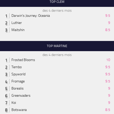
TOP CLEM
des 4 derniers mois
Darwin's Journey: Oceania
9.5
Luthier
9
Maitshin
8.5
TOP MARTINE
des 4 derniers mois
Frosted Blooms
10
Tembo
9.5
Spyworld
9.5
Fromage
9.5
Borealis
9
Greenvaders
9
Koi
9
Botswana
8.5