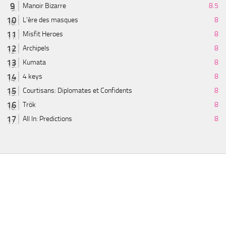
Manoir Bizarre
8.5
L'ère des masques
8
Misfit Heroes
8
Archipels
8
Kumata
8
4 keys
8
Courtisans: Diplomates et Confidents
8
Trök
8
All In: Predictions
8