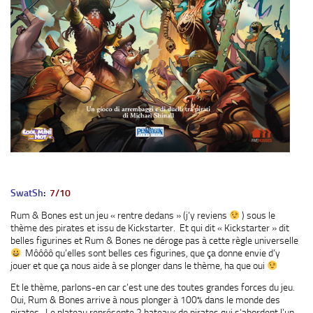
SwatSh
:
7/10
Rum & Bones est un jeu « rentre dedans » (j’y reviens
) sous le
thème des pirates et issu de Kickstarter. Et qui dit « Kickstarter » dit
belles figurines et Rum & Bones ne déroge pas à cette règle universelle
Môôôô qu’elles sont belles ces figurines, que ça donne envie d’y
jouer et que ça nous aide à se plonger dans le thème, ha que oui
Et le thème, parlons-en car c’est une des toutes grandes forces du jeu.
Oui, Rum & Bones arrive à nous plonger à 100% dans le monde des
pirates. Le plateau représente 2 bateaux de pirates qui s’abordent l’un