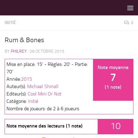
LES MEILLEURS JEUX SONT SUR VIN D'JEU !
Skip to content
INITIÉ
2
Rum & Bones
BY
PHILREY
·
28 OCTOBRE 2015
Mise en place: 15' - Règles: 20' - Partie:
Note moyenne
70'
7
Année:
2015
Auteur(s):
Michael Shinall
(1 note)
Editeur(s):
Cool Mini Or Not
Catégorie:
Initié
Nombre de joueurs: de 2 à 6 joueurs
10
Note moyenne des lecteurs (1 note)