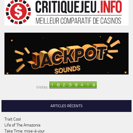
Visites:
ARTICLES RÉCENTS
Trait Cool
Life of The Amazonia
Take Time: mise-à-jour