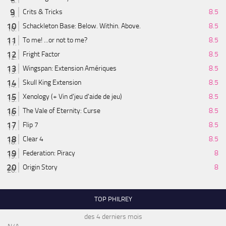
Crits & Tricks
8.5
Schackleton Base: Below. Within. Above.
8.5
To me! ...or not to me?
8.5
Fright Factor
8.5
Wingspan: Extension Amériques
8.5
Skull King Extension
8.5
Xenology (+ Vin d'jeu d'aide de jeu)
8.5
The Vale of Eternity: Curse
8.5
Flip 7
8.5
Clear 4
8.5
Federation: Piracy
8
Origin Story
8
TOP PHILREY
des 4 derniers mois