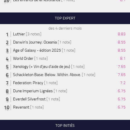
TOP EXPERT
des 4 derniers mois
Luthier
[3 notes]
8.83
Darwin's Journey: Oceania
[1 note]
8.55
Age of Galaxy - édition 2025
[1 note]
8.55
World Order
[1 note]
8.1
Xenology (+ Vin d'jeu d'aide de jeu)
[1 note]
7.65
Schackleton Base: Below. Within. Above.
[1 note]
7.65
Federation: Piracy
[1 note]
7.2
Dune Imperium Lignées
[1 note]
6.75
Everdell Silverfrost
[1 note]
6.75
Revenant
[1 note]
6.75
TOP INITIÉS