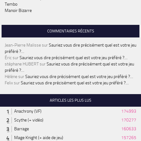
Tembo
Manoir Bizarre
COMMENTAIRES RÉCENTS
Jean-Pierre Malisse
sur
Sauriez vous dire précisément quel est votre jeu
préféré ?…
Éric
sur
Sauriez vous dire précisément quel est votre jeu préféré ?…
stéphane HUBERT
sur
Sauriez vous dire précisément quel est votre jeu
préféré ?…
Hélène
sur
Sauriez vous dire précisément quel est votre jeu préféré ?…
Felix
sur
Sauriez vous dire précisément quel est votre jeu préféré ?…
ARTICLES LES PLUS LUS
Anachrony (VF)
174993
Scythe (+ vidéo)
170277
Barrage
160633
Mage Knight (+ aide de jeu)
157265