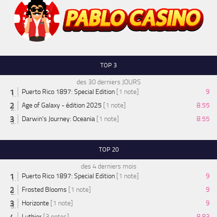
TOP 3
des 30 derniers JOURS
Puerto Rico 1897: Special Edition
[1 note]
9
Age of Galaxy - édition 2025
[1 note]
8.55
Darwin's Journey: Oceania
[1 note]
8.55
TOP 20
des 4 derniers mois
Puerto Rico 1897: Special Edition
[1 note]
9
Frosted Blooms
[1 note]
9
Horizonte
[1 note]
9
Luthier
[3 notes]
8.83