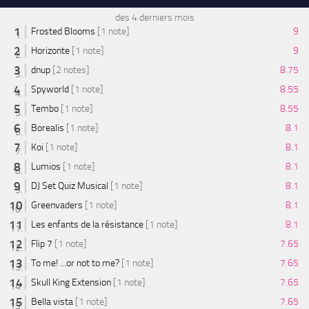
des 4 derniers mois
Frosted Blooms
[1 note]
9
Horizonte
[1 note]
9
dnup
[2 notes]
8.75
Spyworld
[1 note]
8.55
Tembo
[1 note]
8.55
Borealis
[1 note]
8.1
Koi
[1 note]
8.1
Lumios
[1 note]
8.1
DJ Set Quiz Musical
[1 note]
8.1
Greenvaders
[1 note]
8.1
Les enfants de la résistance
[1 note]
8.1
Flip 7
[1 note]
7.65
To me! ...or not to me?
[1 note]
7.65
Skull King Extension
[1 note]
7.65
Bella vista
[1 note]
7.65