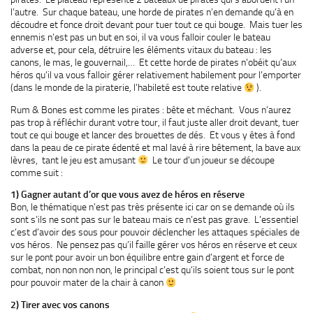
l’autre. Sur chaque bateau, une horde de pirates n’en demande qu’à en
découdre et fonce droit devant pour tuer tout ce qui bouge. Mais tuer les
ennemis n’est pas un but en soi, il va vous falloir couler le bateau
adverse et, pour cela, détruire les éléments vitaux du bateau : les
canons, le mas, le gouvernail,… Et cette horde de pirates n’obéit qu’aux
héros qu’il va vous falloir gérer relativement habilement pour l’emporter
(dans le monde de la piraterie, l’habileté est toute relative
).
Rum & Bones est comme les pirates : bête et méchant. Vous n’aurez
pas trop à réfléchir durant votre tour, il faut juste aller droit devant, tuer
tout ce qui bouge et lancer des brouettes de dés. Et vous y êtes à fond
dans la peau de ce pirate édenté et mal lavé à rire bêtement, la bave aux
lèvres, tant le jeu est amusant
Le tour d’un joueur se découpe
comme suit :
1) Gagner autant d’or que vous avez de héros en réserve
Bon, le thématique n’est pas très présente ici car on se demande où ils
sont s’ils ne sont pas sur le bateau mais ce n’est pas grave. L’essentiel
c’est d’avoir des sous pour pouvoir déclencher les attaques spéciales de
vos héros. Ne pensez pas qu’il faille gérer vos héros en réserve et ceux
sur le pont pour avoir un bon équilibre entre gain d’argent et force de
combat, non non non non, le principal c’est qu’ils soient tous sur le pont
pour pouvoir mater de la chair à canon
2) Tirer avec vos canons