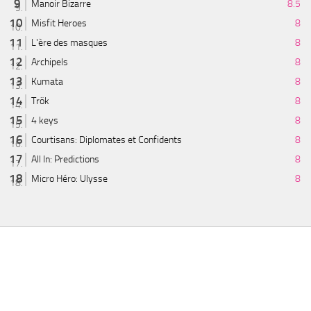
Manoir Bizarre
8.5
Misfit Heroes
8
L'ère des masques
8
Archipels
8
Kumata
8
Trök
8
4 keys
8
Courtisans: Diplomates et Confidents
8
All In: Predictions
8
Micro Héro: Ulysse
8