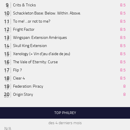
Crits & Tricks
8.5
Schackleton Base: Below. Within. Above.
8.5
To me! ...or not to me?
8.5
Fright Factor
8.5
Wingspan: Extension Amériques
8.5
Skull King Extension
8.5
Xenology (+ Vin d'jeu d'aide de jeu)
8.5
The Vale of Eternity: Curse
8.5
Flip 7
8.5
Clear 4
8.5
Federation: Piracy
8
Origin Story
8
TOP PHILREY
des 4 derniers mois
N/A