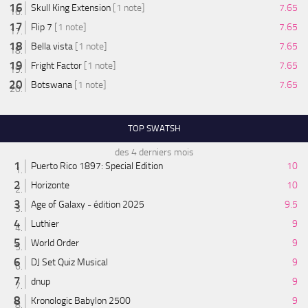
Skull King Extension
[1 note]
7.65
Flip 7
[1 note]
7.65
Bella vista
[1 note]
7.65
Fright Factor
[1 note]
7.65
Botswana
[1 note]
7.65
TOP SWATSH
des 4 derniers mois
Puerto Rico 1897: Special Edition
10
Horizonte
10
Age of Galaxy - édition 2025
9.5
Luthier
9
World Order
9
DJ Set Quiz Musical
9
dnup
9
Kronologic Babylon 2500
9