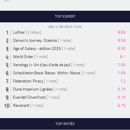
TOP EXPERT
des 4 derniers mois
Luthier
[3 notes]
8.83
Darwin's Journey: Oceania
[1 note]
8.55
Age of Galaxy - édition 2025
[1 note]
8.55
World Order
[1 note]
8.1
Xenology (+ Vin d'jeu d'aide de jeu)
[1 note]
7.65
Schackleton Base: Below. Within. Above.
[1 note]
7.65
Federation: Piracy
[1 note]
7.2
Dune Imperium Lignées
[1 note]
6.75
Everdell Silverfrost
[1 note]
6.75
Revenant
[1 note]
6.75
TOP INITIÉS