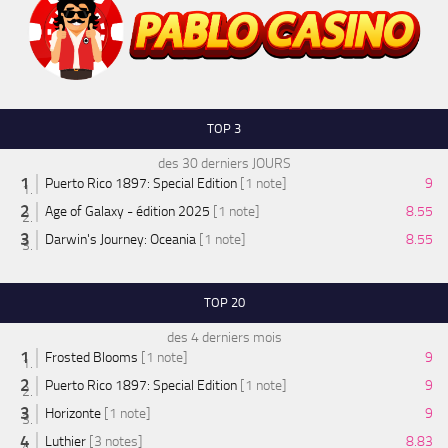
TOP 3
des 30 derniers JOURS
Puerto Rico 1897: Special Edition
[1 note]
9
Age of Galaxy - édition 2025
[1 note]
8.55
Darwin's Journey: Oceania
[1 note]
8.55
TOP 20
des 4 derniers mois
Frosted Blooms
[1 note]
9
Puerto Rico 1897: Special Edition
[1 note]
9
Horizonte
[1 note]
9
Luthier
[3 notes]
8.83