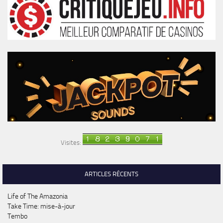
Visites:
ARTICLES RÉCENTS
Life of The Amazonia
Take Time: mise-à-jour
Tembo