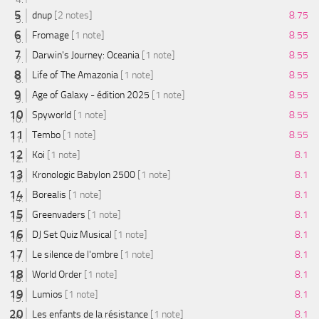
dnup
[2 notes]
8.75
Fromage
[1 note]
8.55
Darwin's Journey: Oceania
[1 note]
8.55
Life of The Amazonia
[1 note]
8.55
Age of Galaxy - édition 2025
[1 note]
8.55
Spyworld
[1 note]
8.55
Tembo
[1 note]
8.55
Koi
[1 note]
8.1
Kronologic Babylon 2500
[1 note]
8.1
Borealis
[1 note]
8.1
Greenvaders
[1 note]
8.1
DJ Set Quiz Musical
[1 note]
8.1
Le silence de l'ombre
[1 note]
8.1
World Order
[1 note]
8.1
Lumios
[1 note]
8.1
Les enfants de la résistance
[1 note]
8.1