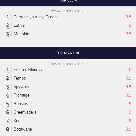
TOP CLEM
des 4 derniers mois
Darwin's Journey: Oceania
9.5
Luthier
9
Maitshin
8.5
TOP MARTINE
des 4 derniers mois
Frosted Blooms
10
Tembo
9.5
Spyworld
9.5
Fromage
9.5
Borealis
9
Greenvaders
9
Koi
9
Botswana
8.5