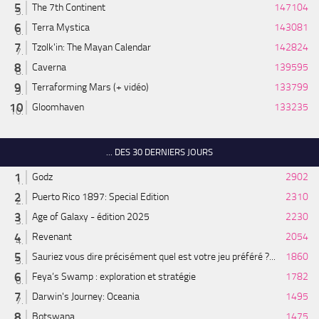
The 7th Continent
147104
Terra Mystica
143081
Tzolk'in: The Mayan Calendar
142824
Caverna
139595
Terraforming Mars (+ vidéo)
133799
Gloomhaven
133235
... DES 30 DERNIERS JOURS
Godz
2902
Puerto Rico 1897: Special Edition
2310
Age of Galaxy - édition 2025
2230
Revenant
2054
Sauriez vous dire précisément quel est votre jeu préféré ?...
1860
Feya’s Swamp : exploration et stratégie
1782
Darwin's Journey: Oceania
1495
Botswana
1475