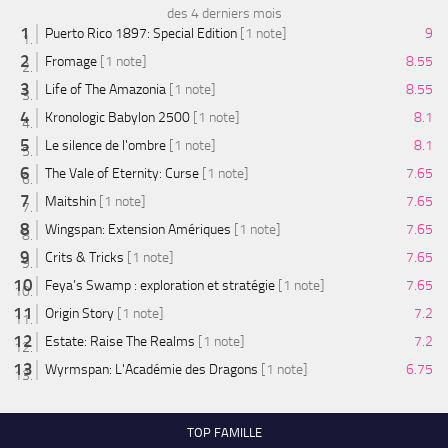
des 4 derniers mois
Puerto Rico 1897: Special Edition
[1 note]
9
Fromage
[1 note]
8.55
Life of The Amazonia
[1 note]
8.55
Kronologic Babylon 2500
[1 note]
8.1
Le silence de l'ombre
[1 note]
8.1
The Vale of Eternity: Curse
[1 note]
7.65
Maitshin
[1 note]
7.65
Wingspan: Extension Amériques
[1 note]
7.65
Crits & Tricks
[1 note]
7.65
Feya’s Swamp : exploration et stratégie
[1 note]
7.65
Origin Story
[1 note]
7.2
Estate: Raise The Realms
[1 note]
7.2
Wyrmspan: L'Académie des Dragons
[1 note]
6.75
TOP FAMILLE