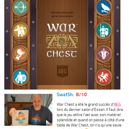
SwatSh
:
8/10
War Chest a été le grand succès d’
AEG
lors du dernier salon d’Essen. Il faut dire
que le jeu attire l’œil avec son matériel
splendide et quand on passe à côté d’une
table de War Chest, on n’a qu’une seule