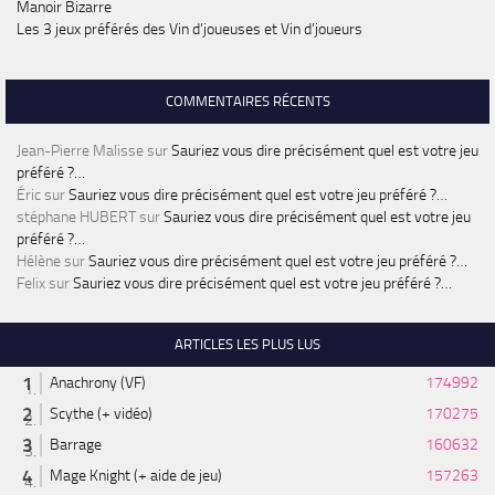
Manoir Bizarre
Les 3 jeux préférés des Vin d’joueuses et Vin d’joueurs
COMMENTAIRES RÉCENTS
Jean-Pierre Malisse
sur
Sauriez vous dire précisément quel est votre jeu
préféré ?…
Éric
sur
Sauriez vous dire précisément quel est votre jeu préféré ?…
stéphane HUBERT
sur
Sauriez vous dire précisément quel est votre jeu
préféré ?…
Hélène
sur
Sauriez vous dire précisément quel est votre jeu préféré ?…
Felix
sur
Sauriez vous dire précisément quel est votre jeu préféré ?…
ARTICLES LES PLUS LUS
Anachrony (VF)
174992
Scythe (+ vidéo)
170275
Barrage
160632
Mage Knight (+ aide de jeu)
157263