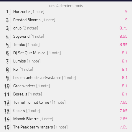
des 4 derniers mois
Horizonte
[1 note]
9
Frosted Blooms
[1 note]
9
dnup
[2 notes]
8.75
Spyworld
[1 note]
8.55
Tembo
[1 note]
8.55
DJ Set Quiz Musical
[1 note]
8.1
Lumios
[1 note]
8.1
Koi
[1 note]
8.1
Les enfants de la résistance
[1 note]
8.1
Greenvaders
[1 note]
8.1
Borealis
[1 note]
8.1
To me! ...or not to me?
[1 note]
7.65
Clear 4
[1 note]
7.65
Manoir Bizarre
[1 note]
7.65
The Peak team rangers
[1 note]
7.65