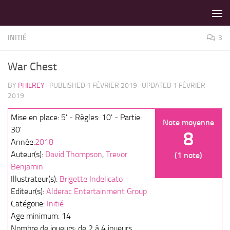
LES MEILLEURS JEUX SONT SUR VIN D'JEU !
Skip to content
INITIÉ
3
War Chest
BY
PHILREY
· PUBLISHED
1 FÉVRIER 2019
· UPDATED
1 FÉVRIER
2019
Mise en place: 5' - Règles: 10' - Partie:
Note moyenne
30'
8
Année:
2018
Auteur(s):
David Thompson
,
Trevor
(1 note)
Benjamin
Illustrateur(s):
Brigette Indelicato
Editeur(s):
Alderac Entertainment Group
Catégorie:
Initié
Age minimum: 14
Nombre de joueurs: de 2 à 4 joueurs