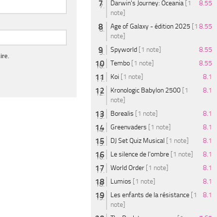
Darwin's Journey: Oceania
[1
8.55
note]
Age of Galaxy - édition 2025
[1
8.55
note]
Spyworld
[1 note]
8.55
ire.
Tembo
[1 note]
8.55
Koi
[1 note]
8.1
Kronologic Babylon 2500
[1
8.1
note]
Borealis
[1 note]
8.1
Greenvaders
[1 note]
8.1
DJ Set Quiz Musical
[1 note]
8.1
Le silence de l'ombre
[1 note]
8.1
World Order
[1 note]
8.1
Lumios
[1 note]
8.1
Les enfants de la résistance
[1
8.1
note]