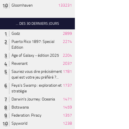
Gloomhaven
133231
... DES 30 DERNIERS JOURS
Godz
2899
Puerto Rico 1897: Special
2274
Edition
Age of Galaxy - édition 2025
2204
Revenant
2037
Sauriez vous dire précisément
1781
quel est votre jeu préféré ?...
Feya’s Swamp : exploration et
1737
stratégie
Darwin's Journey: Oceania
1471
Botswana
1459
Federation: Piracy
1357
Spyworld
1238