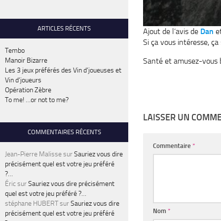
ARTICLES RÉCENTS
Ajout de l’avis de
Dan
e
Si ça vous intéresse, ç
Tembo
Santé et amusez-vous 
Manoir Bizarre
Les 3 jeux préférés des Vin d’joueuses et
Vin d’joueurs
Opération Zèbre
To me! …or not to me?
LAISSER UN COMM
COMMENTAIRES RÉCENTS
Commentaire
*
Jean-Pierre Malisse
sur
Sauriez vous dire
précisément quel est votre jeu préféré
?…
Éric
sur
Sauriez vous dire précisément
quel est votre jeu préféré ?…
stéphane HUBERT
sur
Sauriez vous dire
Nom
*
précisément quel est votre jeu préféré