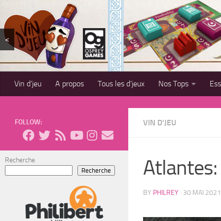
Skip to content
<
Vin d’jeu
A propos
Tous les d’jeux
Nos Tops
Es
FOLLOW:
VIN D'JEU
Atlantes:
Recherche
Recherche
BY
PHILREY
·
30 MAI 2021