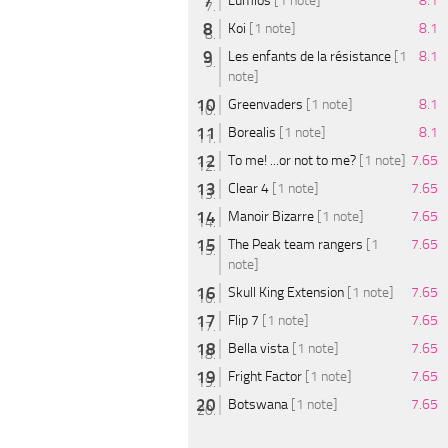
Lumios
[1 note]
8.1
Koi
[1 note]
8.1
Les enfants de la résistance
[1
8.1
note]
Greenvaders
[1 note]
8.1
Borealis
[1 note]
8.1
To me! ...or not to me?
[1 note]
7.65
Clear 4
[1 note]
7.65
Manoir Bizarre
[1 note]
7.65
The Peak team rangers
[1
7.65
note]
Skull King Extension
[1 note]
7.65
Flip 7
[1 note]
7.65
Bella vista
[1 note]
7.65
Fright Factor
[1 note]
7.65
Botswana
[1 note]
7.65