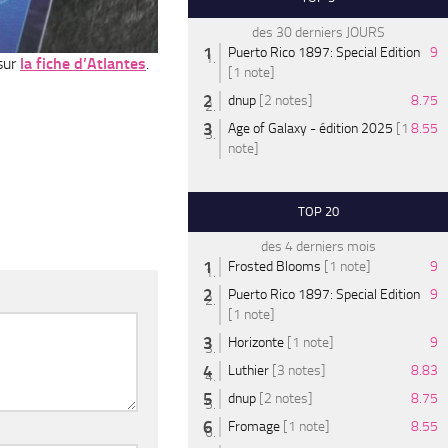
des 30 derniers JOURS
Puerto Rico 1897: Special Edition
9
sur
la fiche d’Atlantes
.
[1 note]
dnup
[2 notes]
8.75
Age of Galaxy - édition 2025
[1
8.55
note]
TOP 20
des 4 derniers mois
Frosted Blooms
[1 note]
9
Puerto Rico 1897: Special Edition
9
[1 note]
Horizonte
[1 note]
9
Luthier
[3 notes]
8.83
dnup
[2 notes]
8.75
Fromage
[1 note]
8.55