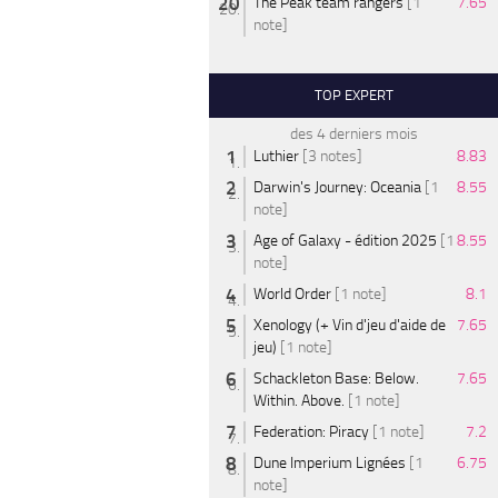
The Peak team rangers
[1
7.65
note]
TOP EXPERT
des 4 derniers mois
Luthier
[3 notes]
8.83
Darwin's Journey: Oceania
[1
8.55
note]
Age of Galaxy - édition 2025
[1
8.55
note]
World Order
[1 note]
8.1
Xenology (+ Vin d'jeu d'aide de
7.65
jeu)
[1 note]
Schackleton Base: Below.
7.65
Within. Above.
[1 note]
Federation: Piracy
[1 note]
7.2
Dune Imperium Lignées
[1
6.75
note]