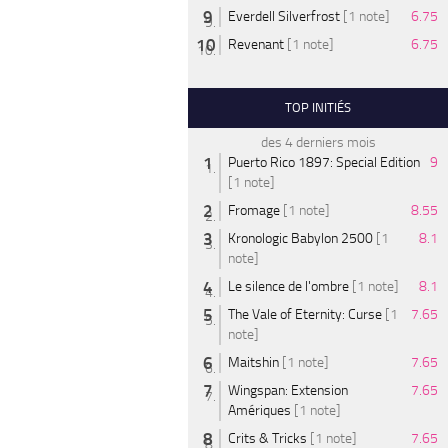
Everdell Silverfrost
[1 note]
6.75
Revenant
[1 note]
6.75
TOP INITIÉS
des 4 derniers mois
Puerto Rico 1897: Special Edition
9
[1 note]
Fromage
[1 note]
8.55
Kronologic Babylon 2500
[1
8.1
note]
Le silence de l'ombre
[1 note]
8.1
The Vale of Eternity: Curse
[1
7.65
note]
Maitshin
[1 note]
7.65
Wingspan: Extension
7.65
Amériques
[1 note]
Crits & Tricks
[1 note]
7.65