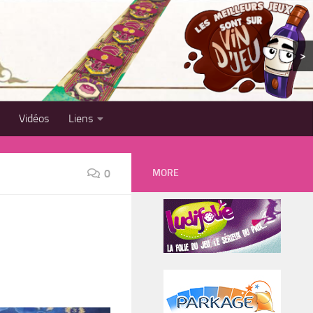
>
Vidéos
Liens
MORE
0