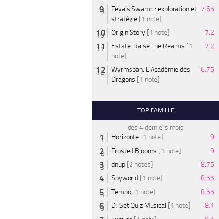
Feya’s Swamp : exploration et
7.65
stratégie
[1 note]
Origin Story
[1 note]
7.2
Estate: Raise The Realms
[1
7.2
note]
Wyrmspan: L'Académie des
6.75
Dragons
[1 note]
TOP FAMILLE
des 4 derniers mois
Horizonte
[1 note]
9
Frosted Blooms
[1 note]
9
dnup
[2 notes]
8.75
Spyworld
[1 note]
8.55
Tembo
[1 note]
8.55
DJ Set Quiz Musical
[1 note]
8.1