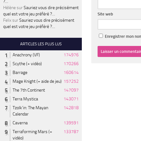
?…
Hélène
sur
Sauriez vous dire précisément
quel est votre jeu préféré ?…
Site web
Felix
sur
Sauriez vous dire précisément
quel est votre jeu préféré ?…
Enregistrer mon nom
ARTICLES LES PLUS LUS
Anachrony (VF)
174976
Scythe (+ vidéo)
170266
Barrage
160614
Mage Knight (+ aide de jeu)
157252
The 7th Continent
147097
Terra Mystica
143071
Tzolk'in: The Mayan
142818
Calendar
Caverna
139591
Terraforming Mars (+
133787
vidéo)