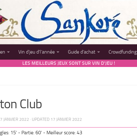
sen
Vin d’jeu d’l’année
Guide d’achat
Crowdfunding
LES MEILLEURS JEUX SONT SUR VIN D'JEU !
ton Club
7 JANVIER 2022
· UPDATED
17 JANVIER 2022
les: 15' - Partie: 60' - Meilleur score: 43