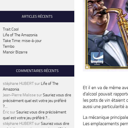
ARTICLES RÉCENTS
Trait Cool
Life of The Amazonia
Take Time: mise-à-jour
Tembo
Manoir Bizarre
COMMENTAIRES RÉCENTS
stéphane HUBERT
sur
Life of The
Et il en va de même ave
Amazonia
d’alcool pouvait rappor
Jean-Pierre Malisse
sur
Sauriez vous dire
les pots de vin étaient
précisément quel est votre jeu préféré
aussi une particularité 
?…
Éric
sur
Sauriez vous dire précisément
La mécanique principale
quel est votre jeu préféré ?…
Les emplacements permet
stéphane HUBERT
sur
Sauriez vous dire