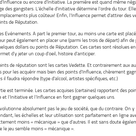
, d’Influence ou encore d’Initiative. La première est quand même nég
 des gangsters. L’échelle d’initiative détermine l’ordre du tour. Ell
emplacements plus coûteux! Enfin, l’Influence permet d’attirer des v
oints de Réputation.
tes Evénements. A part le premier tour, au moins une carte est plac
r peut également en placer une (parmi les trois de départ) afin de 
uelques dollars ou points de Réputation. Ces cartes sont résolues e
t d’y jeter un coup d’oeil, histoire d’anticiper.
ints de réputation sont les cartes Vedette. Et contrairement aux aut
s pour les acquérir mais bien des points d’Influence, chèrement gagn
il faudra répondre (type d’alcool, artistes spécifiques, etc.)
tie est terminée. Les cartes acquises (certaines) rapportent des poi
e et l’Initiative et l’Influence en font gagner quelques uns.
olutionne absolument pas le jeu de société, que du contraire. On 
ndant, les échelles et leur utilisation sont parfaitement en ligne a
nettement moins « mécanique » que d’autres. Il est sans doute égalem
que le jeu semble moins « mécanique ».