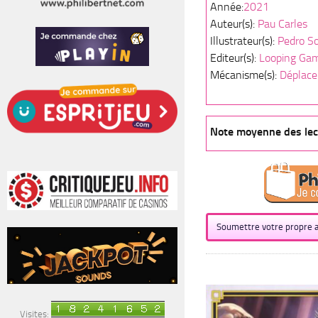
Année:
2021
Auteur(s):
Pau Carles
Illustrateur(s):
Pedro S
Editeur(s):
Looping Ga
Mécanisme(s):
Déplace
Note moyenne des lect
Soumettre votre propre a
Visites: