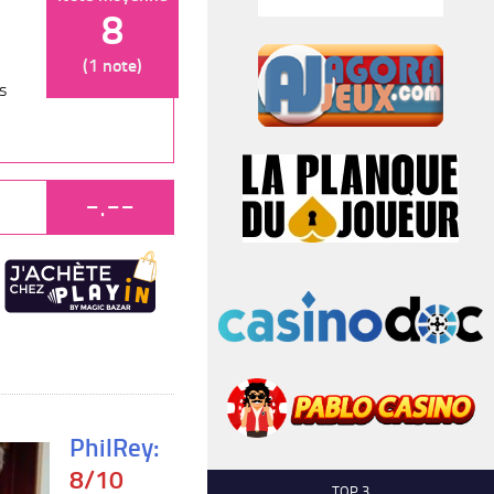
8
(1 note)
s
-.--
PhilRey:
8/10
TOP 3