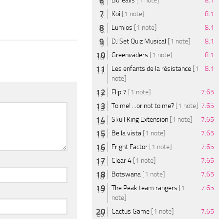
Borealis
[1 note]
8.1
Koi
[1 note]
8.1
Lumios
[1 note]
8.1
DJ Set Quiz Musical
[1 note]
8.1
Greenvaders
[1 note]
8.1
Les enfants de la résistance
[1
8.1
note]
Flip 7
[1 note]
7.65
To me! ...or not to me?
[1 note]
7.65
Skull King Extension
[1 note]
7.65
Bella vista
[1 note]
7.65
Fright Factor
[1 note]
7.65
Clear 4
[1 note]
7.65
Botswana
[1 note]
7.65
The Peak team rangers
[1
7.65
note]
Cactus Game
[1 note]
7.65