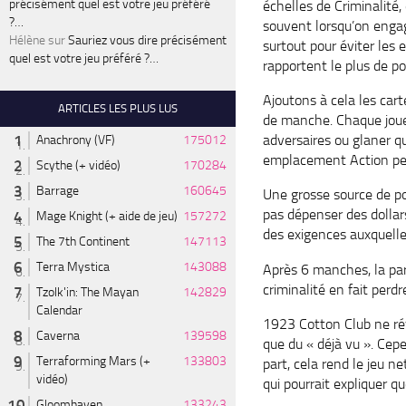
précisément quel est votre jeu préféré
échelles de Criminalité
?…
souvent lorsqu’on engage
Hélène
sur
Sauriez vous dire précisément
surtout pour éviter les 
quel est votre jeu préféré ?…
rapportent le plus de p
Ajoutons à cela les car
ARTICLES LES PLUS LUS
de manche. Chaque joueu
adversaires ou glaner q
Anachrony (VF)
175012
emplacement Action perme
Scythe (+ vidéo)
170284
Barrage
160645
Une grosse source de po
pas dépenser des dollar
Mage Knight (+ aide de jeu)
157272
des exigences auxquelles 
The 7th Continent
147113
Terra Mystica
143088
Après 6 manches, la par
criminalité en fait perdr
Tzolk'in: The Mayan
142829
Calendar
1923 Cotton Club ne rév
Caverna
139598
que du « déjà vu ». Cepe
Terraforming Mars (+
133803
part, cela rend le jeu 
vidéo)
qui pourrait expliquer 
Gloomhaven
133243