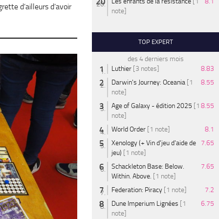
Les enfants de la résistance
[1
8.1
ette d’ailleurs d’avoir
note]
TOP EXPERT
des 4 derniers mois
Luthier
[3 notes]
8.83
Darwin's Journey: Oceania
[1
8.55
note]
Age of Galaxy - édition 2025
[1
8.55
note]
World Order
[1 note]
8.1
Xenology (+ Vin d'jeu d'aide de
7.65
jeu)
[1 note]
Schackleton Base: Below.
7.65
Within. Above.
[1 note]
Federation: Piracy
[1 note]
7.2
Dune Imperium Lignées
[1
6.75
note]