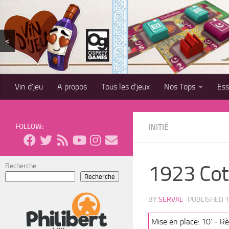
Skip to content
<
Vin d’jeu
A propos
Tous les d’jeux
Nos Tops
Es
FOLLOW:
INITIÉ
1923 Cot
Recherche
Recherche
BY
SERVAL
· PUBLISHED
1
Mise en place: 10' - Règ