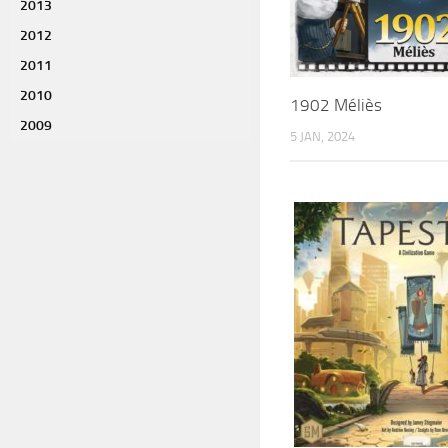
2013
2012
2011
2010
1902 Méliès
2009
5 JAN, 2024