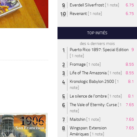
Everdell Silverfrost
[1 note]
6.75
Revenant
[1 note]
6.75
TOP INITIÉS
des 4 derniers mois
Puerto Rico 1897: Special Edition
9
[1 note]
Fromage
[1 note]
8.55
Life of The Amazonia
[1 note]
8.55
Kronologic Babylon 2500
[1
8.1
note]
Le silence de l'ombre
[1 note]
8.1
The Vale of Eternity: Curse
[1
7.65
note]
Maitshin
[1 note]
7.65
Wingspan: Extension
7.65
Amériques
[1 note]