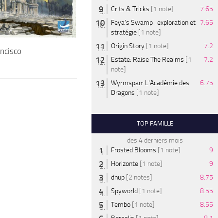
Crits & Tricks
[1 note]
7.65
Feya’s Swamp : exploration et
7.65
stratégie
[1 note]
Origin Story
[1 note]
7.2
ncisco
Estate: Raise The Realms
[1
7.2
note]
Wyrmspan: L'Académie des
6.75
Dragons
[1 note]
TOP FAMILLE
des 4 derniers mois
Frosted Blooms
[1 note]
9
Horizonte
[1 note]
9
dnup
[2 notes]
8.75
Spyworld
[1 note]
8.55
Tembo
[1 note]
8.55