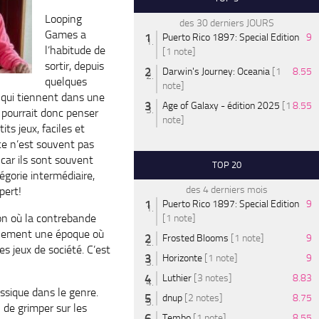
Looping
des 30 derniers JOURS
Games a
Puerto Rico 1897: Special Edition
9
l’habitude de
[1 note]
sortir, depuis
Darwin's Journey: Oceania
[1
8.55
quelques
note]
 qui tiennent dans une
Age of Galaxy - édition 2025
[1
8.55
n pourrait donc penser
note]
tits jeux, faciles et
 ce n’est souvent pas
car ils sont souvent
TOP 20
égorie intermédiaire,
des 4 derniers mois
pert!
Puerto Rico 1897: Special Edition
9
ion où la contrebande
[1 note]
galement une époque où
Frosted Blooms
[1 note]
9
s jeux de société. C’est
Horizonte
[1 note]
9
Luthier
[3 notes]
8.83
ssique dans le genre.
dnup
[2 notes]
8.75
 de grimper sur les
Tembo
[1 note]
8.55