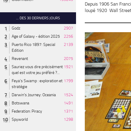
Depuis 1906 San Francisc
loupé 1920 Wall Stree
... DES 30 DERNIERS JOURS
Godz
2907
Age of Galaxy - édition 2025
2256
Puerto Rico 1897: Special
2139
Edition
Revenant
2075
Sauriez vous dire précisément
1921
quel est votre jeu préféré ?...
Feya’s Swamp : exploration et
1799
stratégie
Darwin's Journey: Oceania
1524
Botswana
1491
Federation: Piracy
1371
Spyworld
1298