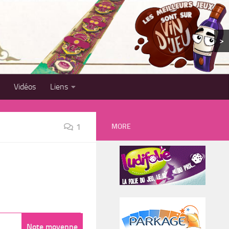
>
Vidéos
Liens
MORE
1
Note moyenne