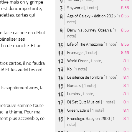
ative mais on y grimpe
Spyworld
[1 note]
8.55
e est donc importante,
edettes, cartes qui
Age of Galaxy - édition 2025
[1
8.55
note]
Darwin's Journey: Oceania
[1
8.55
ée face cachée en début
note]
pénaliser ses
Life of The Amazonia
[1 note]
8.55
n fin de manche. Et un
Fromage
[1 note]
8.55
World Order
[1 note]
8.1
res cartes, il ne faudra
Koi
[1 note]
8.1
é! Et les vedettes ont
Le silence de l'ombre
[1 note]
8.1
Borealis
[1 note]
8.1
nts supplémentaires, la
Lumios
[1 note]
8.1
DJ Set Quiz Musical
[1 note]
8.1
y retrouve somme toute
Greenvaders
[1 note]
8.1
vec le thème. Pour ma
ent plus accessible, ce
Kronologic Babylon 2500
[1
8.1
note]