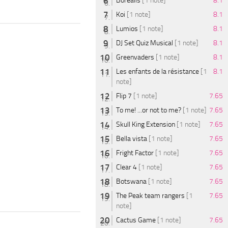
Borealis
[1 note]
8.1
Koi
[1 note]
8.1
Lumios
[1 note]
8.1
DJ Set Quiz Musical
[1 note]
8.1
Greenvaders
[1 note]
8.1
Les enfants de la résistance
[1
8.1
note]
Flip 7
[1 note]
7.65
To me! ...or not to me?
[1 note]
7.65
Skull King Extension
[1 note]
7.65
Bella vista
[1 note]
7.65
Fright Factor
[1 note]
7.65
Clear 4
[1 note]
7.65
Botswana
[1 note]
7.65
The Peak team rangers
[1
7.65
note]
Cactus Game
[1 note]
7.65