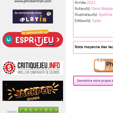
Année:
2022
Auteur(s):
Dario Massar
Illustrateur(s):
Apolline
Editeur(s):
Sylex
Note moyenne des lect
Soumettre votre propre a
Visites: