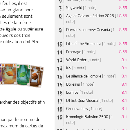
euilles, il est
Spyworld
[1 note]
8.55
sser un gland pour
in seulement sont
Age of Galaxy - édition 2025
[1
8.55
note]
illes de la même
être égale ou supérieure
Darwin's Journey: Oceania
[1
8.55
ouvoirs des trois
note]
 utilisation doit être
Life of The Amazonia
[1 note]
8.55
Fromage
[1 note]
8.55
World Order
[1 note]
8.1
Koi
[1 note]
8.1
Le silence de l'ombre
[1 note]
8.1
Borealis
[1 note]
8.1
Lumios
[1 note]
8.1
DJ Set Quiz Musical
[1 note]
8.1
rcher des objectifs afin
Greenvaders
[1 note]
8.1
Kronologic Babylon 2500
[1
8.1
ction par le nombre de
note]
un maximum de cartes de