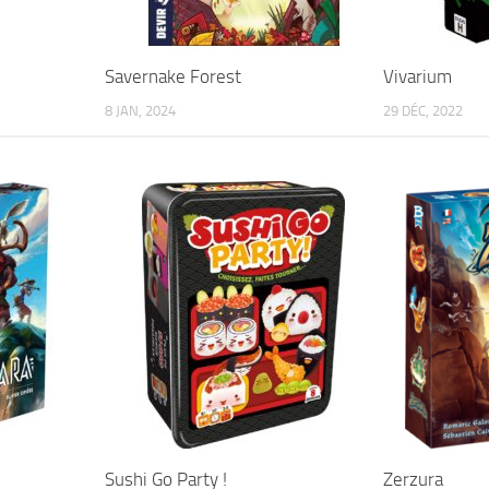
Savernake Forest
Vivarium
8 JAN, 2024
29 DÉC, 2022
Sushi Go Party !
Zerzura