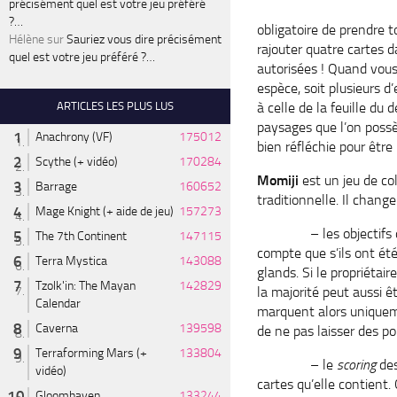
précisément quel est votre jeu préféré
?…
obligatoire de prendre 
Hélène
sur
Sauriez vous dire précisément
rajouter quatre cartes 
quel est votre jeu préféré ?…
autorisées ! Quand vous
espèce, soit plusieurs d
à celle de la feuille du 
ARTICLES LES PLUS LUS
paysages que l’on possèd
Anachrony (VF)
175012
bien réfléchie pour être 
Scythe (+ vidéo)
170284
Momiji
est un jeu de co
Barrage
160652
traditionnelle. Il chang
Mage Knight (+ aide de jeu)
157273
– les objectifs de ma
The 7th Continent
147115
compte que s’ils ont été
Terra Mystica
143088
glands. Si le propriétair
Tzolk'in: The Mayan
142829
la majorité peut aussi ê
Calendar
marquent alors uniquemen
Caverna
139598
de ne pas laisser des po
Terraforming Mars (+
133804
– le
scoring
des
vidéo)
cartes qu’elle contient.
Gloomhaven
133244