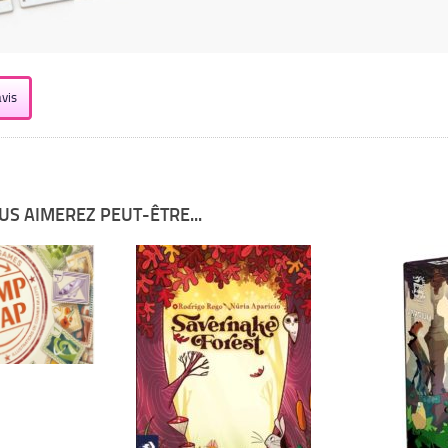
vis
US AIMEREZ PEUT-ÊTRE...