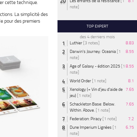
Les enfants de la résistance
[1
8.1
ser cette technique.
note]
ctions. La simplicité des
le pour des premiers
TOP EXPERT
des 4 derniers mois
Luthier
[3 notes]
8.83
Darwin's Journey: Oceania
[1
8.55
note]
Age of Galaxy - édition 2025
[1
8.55
note]
World Order
[1 note]
8.1
Xenology (+ Vin d'jeu d'aide de
7.65
jeu)
[1 note]
Schackleton Base: Below.
7.65
Within. Above.
[1 note]
Federation: Piracy
[1 note]
7.2
Dune Imperium Lignées
[1
6.75
note]