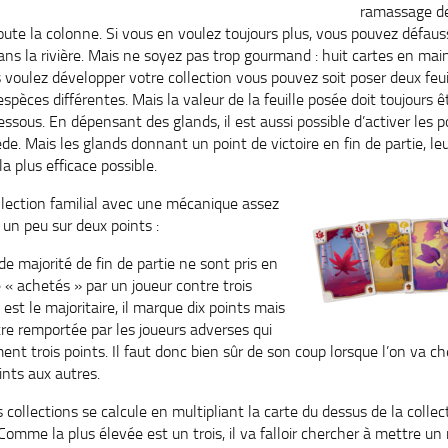
ramassage de f
toute la colonne. Si vous en voulez toujours plus, vous pouvez défau
dans la rivière. Mais ne soyez pas trop gourmand : huit cartes en ma
 voulez développer votre collection vous pouvez soit poser deux feu
’espèces différentes. Mais la valeur de la feuille posée doit toujours 
dessous. En dépensant des glands, il est aussi possible d’activer les p
e. Mais les glands donnant un point de victoire en fin de partie, leur
la plus efficace possible.
llection familial avec une mécanique assez
e un peu sur deux points :
jorité de fin de partie ne sont pris en
 « achetés » par un joueur contre trois
e est le majoritaire, il marque dix points mais
tre remportée par les joueurs adverses qui
t trois points. Il faut donc bien sûr de son coup lorsque l’on va che
ints aux autres.
 collections se calcule en multipliant la carte du dessus de la colle
 Comme la plus élevée est un trois, il va falloir chercher à mettre 