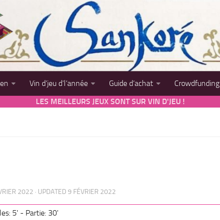
sen
Vin d’jeu d’l’année
Guide d’achat
Crowdfunding
LES MEILLEURS JEUX SONT SUR VIN D'JEU !
VRIER 2022
· UPDATED
9 FÉVRIER 2022
es: 5' - Partie: 30'