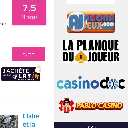
7.5
(1 note)
eurs
-.--
Claire
et la
TOP 3