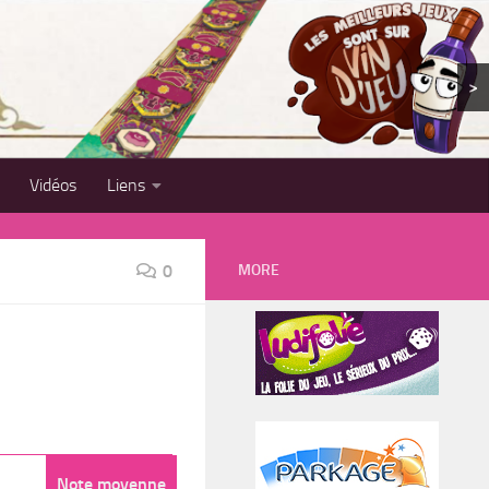
>
Vidéos
Liens
MORE
0
Note moyenne