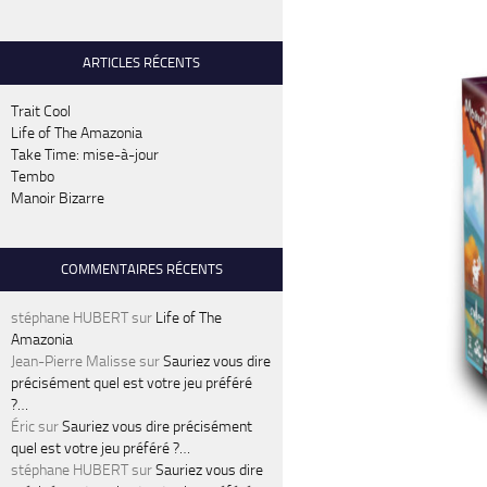
ARTICLES RÉCENTS
Trait Cool
Life of The Amazonia
Take Time: mise-à-jour
Tembo
Manoir Bizarre
COMMENTAIRES RÉCENTS
stéphane HUBERT
sur
Life of The
Amazonia
Jean-Pierre Malisse
sur
Sauriez vous dire
précisément quel est votre jeu préféré
?…
Éric
sur
Sauriez vous dire précisément
quel est votre jeu préféré ?…
stéphane HUBERT
sur
Sauriez vous dire