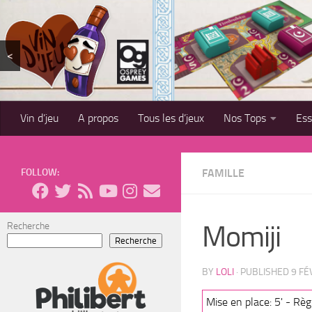
Skip to content
<
Vin d’jeu
A propos
Tous les d’jeux
Nos Tops
Es
FOLLOW:
FAMILLE
Momiji
Recherche
Recherche
BY
LOLI
· PUBLISHED
9 FÉ
Mise en place: 5' - Règl