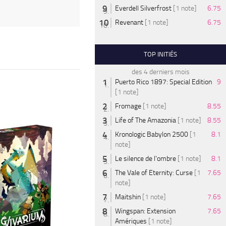
Everdell Silverfrost
[1 note]
6.75
Revenant
[1 note]
6.75
TOP INITIÉS
des 4 derniers mois
Puerto Rico 1897: Special Edition
9
[1 note]
Fromage
[1 note]
8.55
Life of The Amazonia
[1 note]
8.55
Kronologic Babylon 2500
[1
8.1
note]
Le silence de l'ombre
[1 note]
8.1
The Vale of Eternity: Curse
[1
7.65
note]
Maitshin
[1 note]
7.65
Wingspan: Extension
7.65
Amériques
[1 note]