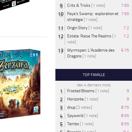
Crits & Tricks
[1 note]
7.65
Feya’s Swamp : exploration et
7.65
stratégie
[1 note]
Origin Story
[1 note]
7.2
Estate: Raise The Realms
[1
7.2
note]
Wyrmspan: L'Académie des
6.75
Dragons
[1 note]
TOP FAMILLE
des 4 derniers mois
Frosted Blooms
[1 note]
9
Horizonte
[1 note]
9
dnup
[2 notes]
8.75
Spyworld
[1 note]
8.55
Tembo
[1 note]
8.55