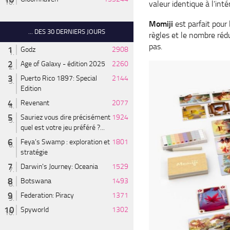
valeur identique à l’inté
Momiji
est parfait pour 
... DES 30 DERNIERS JOURS
règles et le nombre réd
pas.
Godz
2908
Age of Galaxy - édition 2025
2260
Puerto Rico 1897: Special
2144
Edition
Revenant
2077
Sauriez vous dire précisément
1924
quel est votre jeu préféré ?...
Feya’s Swamp : exploration et
1801
stratégie
Darwin's Journey: Oceania
1529
Botswana
1493
Federation: Piracy
1371
Spyworld
1302