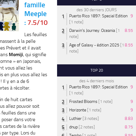
famille
des 30 derniers JOURS
Meeple
Puerto Rico 1897: Special Edition
9
:
7.5/10
[1 note]
Darwin's Journey: Oceania
[1
8.55
Les feuilles
note]
massent à la pelle
Age of Galaxy - édition 2025
[1
8.55
es Prévert et il avait
note]
 Dans
Momiji
, qui signifie
utomne » en Japonais,
t vous allez les
TOP 20
 en plus vous allez les
! Il y en a de 6
des 4 derniers mois
Puerto Rico 1897: Special Edition
9
rtes à récolter.
[1 note]
n de huit cartes
Frosted Blooms
[1 note]
9
s allez pouvoir soit
Horizonte
[1 note]
9
 feuilles dans une
Luthier
[3 notes]
8.83
en poser dans votre
s cartes de la rivière
dnup
[2 notes]
8.75
 par type. Lors du
Tembo
[1 note]
8.55