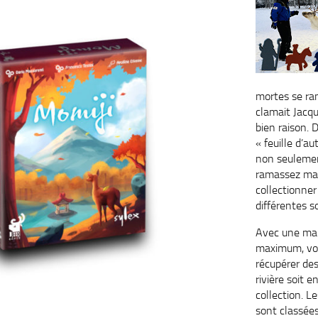
mortes se ra
clamait Jacqu
bien raison.
« feuille d’a
non seulemen
ramassez mais
collectionner 
différentes so
Avec une mai
maximum, vou
récupérer des
rivière soit 
collection. Le
sont classées