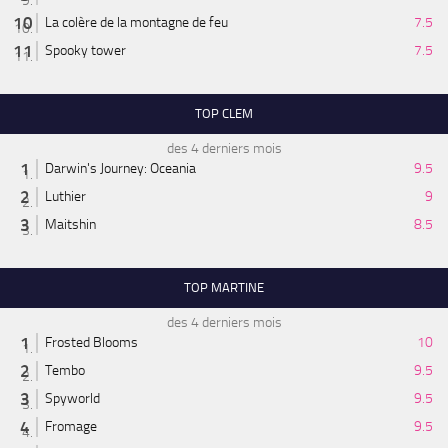
La colère de la montagne de feu
7.5
Spooky tower
7.5
TOP CLEM
des 4 derniers mois
Darwin's Journey: Oceania
9.5
Luthier
9
Maitshin
8.5
TOP MARTINE
des 4 derniers mois
Frosted Blooms
10
Tembo
9.5
Spyworld
9.5
Fromage
9.5