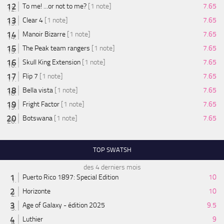
To me! ...or not to me?
[1 note]
7.65
Clear 4
[1 note]
7.65
Manoir Bizarre
[1 note]
7.65
The Peak team rangers
[1 note]
7.65
Skull King Extension
[1 note]
7.65
Flip 7
[1 note]
7.65
Bella vista
[1 note]
7.65
Fright Factor
[1 note]
7.65
Botswana
[1 note]
7.65
TOP SWATSH
des 4 derniers mois
Puerto Rico 1897: Special Edition
10
Horizonte
10
Age of Galaxy - édition 2025
9.5
Luthier
9