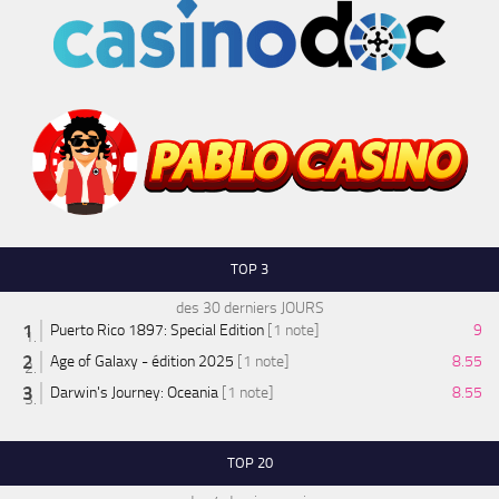
TOP 3
des 30 derniers JOURS
Puerto Rico 1897: Special Edition
[1 note]
9
Age of Galaxy - édition 2025
[1 note]
8.55
Darwin's Journey: Oceania
[1 note]
8.55
TOP 20