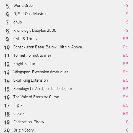
World Order
9
DJ Set Quiz Musical
9
dnup
9
Kronologic Babylon 2500
9
Crits & Tricks
8.5
Schackleton Base: Below. Within. Above.
8.5
To me! ...or not to me?
8.5
Fright Factor
8.5
Wingspan: Extension Amériques
8.5
Skull King Extension
8.5
Xenology (+ Vin d'jeu d'aide de jeu)
8.5
The Vale of Eternity: Curse
8.5
Flip 7
8.5
Clear 4
8.5
Federation: Piracy
8
Origin Story
8