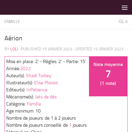
LES MEILLEURS JEUX SONT SUR VIN D'JEU !
Skip to content
FAMILLE
0
Aérion
BY
LOLI
· PUBLISHED
15 JANVIER 2023
· UPDATED
15 JANVIER 2023
Mise en place: 2' - Règles: 2' - Partie: 15'
Note moyenne
Année:
2022
7
Auteur(s):
Shadi Torbey
Illustrateur(s):
Elise Plessis
(1 note)
Editeur(s):
InPatience
Mécanisme(s):
Jets de dés
Catégorie:
Famille
Age minimum: 10
Nombre de joueurs: de 1 à 2 joueurs
Nombre de joueurs conseillé: de
1
joueurs