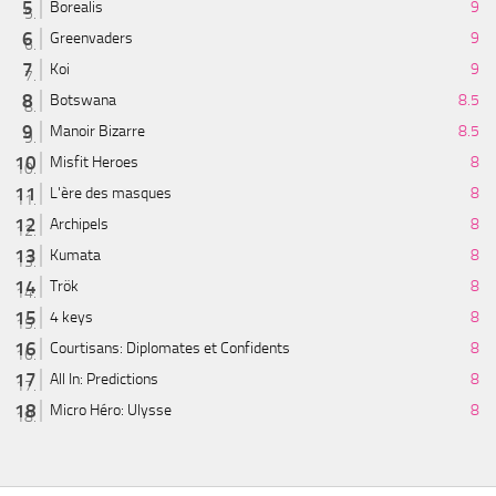
Borealis
9
Greenvaders
9
Koi
9
Botswana
8.5
Manoir Bizarre
8.5
Misfit Heroes
8
L'ère des masques
8
Archipels
8
Kumata
8
Trök
8
4 keys
8
Courtisans: Diplomates et Confidents
8
All In: Predictions
8
Micro Héro: Ulysse
8