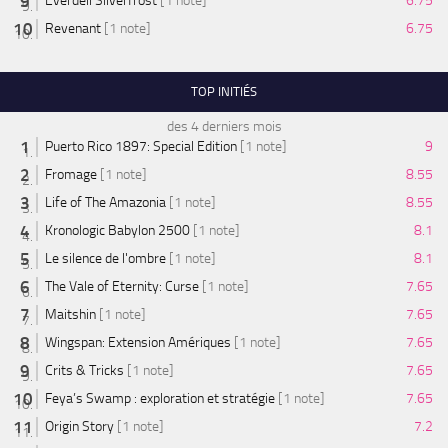
Everdell Silverfrost
[1 note]
6.75
Revenant
[1 note]
6.75
TOP INITIÉS
des 4 derniers mois
Puerto Rico 1897: Special Edition
[1 note]
9
Fromage
[1 note]
8.55
Life of The Amazonia
[1 note]
8.55
Kronologic Babylon 2500
[1 note]
8.1
Le silence de l'ombre
[1 note]
8.1
The Vale of Eternity: Curse
[1 note]
7.65
Maitshin
[1 note]
7.65
Wingspan: Extension Amériques
[1 note]
7.65
Crits & Tricks
[1 note]
7.65
Feya’s Swamp : exploration et stratégie
[1 note]
7.65
Origin Story
[1 note]
7.2