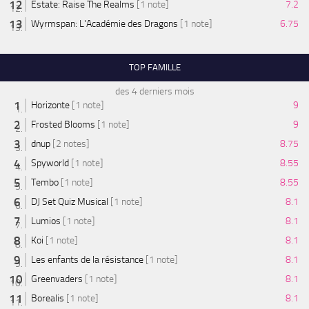
Estate: Raise The Realms
[1 note]
7.2
Wyrmspan: L'Académie des Dragons
[1 note]
6.75
TOP FAMILLE
des 4 derniers mois
Horizonte
[1 note]
9
Frosted Blooms
[1 note]
9
dnup
[2 notes]
8.75
Spyworld
[1 note]
8.55
Tembo
[1 note]
8.55
DJ Set Quiz Musical
[1 note]
8.1
Lumios
[1 note]
8.1
Koi
[1 note]
8.1
Les enfants de la résistance
[1 note]
8.1
Greenvaders
[1 note]
8.1
Borealis
[1 note]
8.1