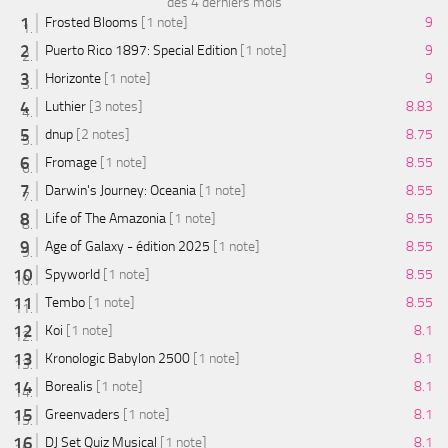
des 4 derniers mois
Frosted Blooms
[1 note]
9
Puerto Rico 1897: Special Edition
[1 note]
9
Horizonte
[1 note]
9
Luthier
[3 notes]
8.83
dnup
[2 notes]
8.75
Fromage
[1 note]
8.55
Darwin's Journey: Oceania
[1 note]
8.55
Life of The Amazonia
[1 note]
8.55
Age of Galaxy - édition 2025
[1 note]
8.55
Spyworld
[1 note]
8.55
Tembo
[1 note]
8.55
Koi
[1 note]
8.1
Kronologic Babylon 2500
[1 note]
8.1
Borealis
[1 note]
8.1
Greenvaders
[1 note]
8.1
DJ Set Quiz Musical
[1 note]
8.1