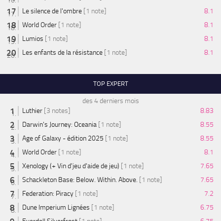
Le silence de l'ombre
[1 note]
8.1
World Order
[1 note]
8.1
Lumios
[1 note]
8.1
Les enfants de la résistance
[1 note]
8.1
TOP EXPERT
des 4 derniers mois
Luthier
[3 notes]
8.83
Darwin's Journey: Oceania
[1 note]
8.55
Age of Galaxy - édition 2025
[1 note]
8.55
World Order
[1 note]
8.1
Xenology (+ Vin d'jeu d'aide de jeu)
[1 note]
7.65
Schackleton Base: Below. Within. Above.
[1 note]
7.65
Federation: Piracy
[1 note]
7.2
Dune Imperium Lignées
[1 note]
6.75