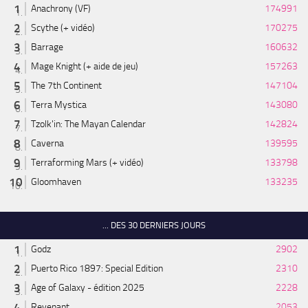
Anachrony (VF)
174991
Scythe (+ vidéo)
170275
Barrage
160632
Mage Knight (+ aide de jeu)
157263
The 7th Continent
147104
Terra Mystica
143080
Tzolk'in: The Mayan Calendar
142824
Caverna
139595
Terraforming Mars (+ vidéo)
133798
Gloomhaven
133235
... DES 30 DERNIERS JOURS
Godz
2902
Puerto Rico 1897: Special Edition
2310
Age of Galaxy - édition 2025
2228
Revenant
2053