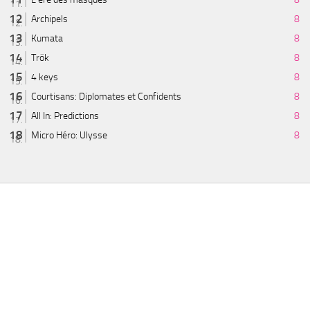
Archipels
8
Kumata
8
Trök
8
4 keys
8
Courtisans: Diplomates et Confidents
8
All In: Predictions
8
Micro Héro: Ulysse
8