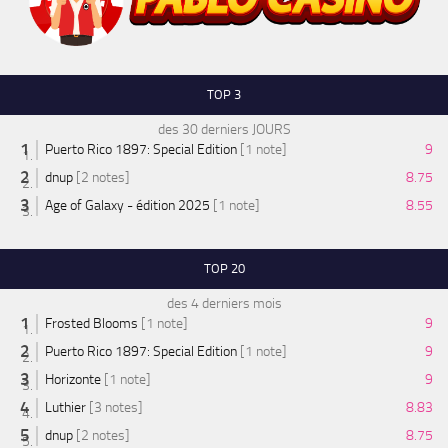
TOP 3
des 30 derniers JOURS
Puerto Rico 1897: Special Edition
[1 note]
9
dnup
[2 notes]
8.75
Age of Galaxy - édition 2025
[1 note]
8.55
TOP 20
des 4 derniers mois
Frosted Blooms
[1 note]
9
Puerto Rico 1897: Special Edition
[1 note]
9
Horizonte
[1 note]
9
Luthier
[3 notes]
8.83
dnup
[2 notes]
8.75