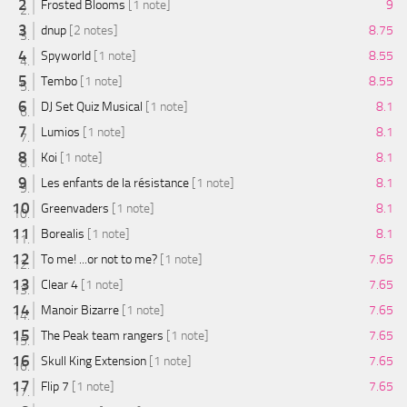
Frosted Blooms
[1 note]
9
dnup
[2 notes]
8.75
Spyworld
[1 note]
8.55
Tembo
[1 note]
8.55
DJ Set Quiz Musical
[1 note]
8.1
Lumios
[1 note]
8.1
Koi
[1 note]
8.1
Les enfants de la résistance
[1 note]
8.1
Greenvaders
[1 note]
8.1
Borealis
[1 note]
8.1
To me! ...or not to me?
[1 note]
7.65
Clear 4
[1 note]
7.65
Manoir Bizarre
[1 note]
7.65
The Peak team rangers
[1 note]
7.65
Skull King Extension
[1 note]
7.65
Flip 7
[1 note]
7.65