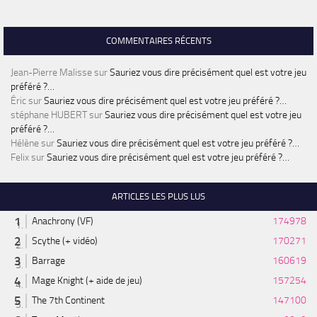
COMMENTAIRES RÉCENTS
Jean-Pierre Malisse
sur
Sauriez vous dire précisément quel est votre jeu
préféré ?…
Éric
sur
Sauriez vous dire précisément quel est votre jeu préféré ?…
stéphane HUBERT
sur
Sauriez vous dire précisément quel est votre jeu
préféré ?…
Hélène
sur
Sauriez vous dire précisément quel est votre jeu préféré ?…
Felix
sur
Sauriez vous dire précisément quel est votre jeu préféré ?…
ARTICLES LES PLUS LUS
Anachrony (VF)
174978
Scythe (+ vidéo)
170271
Barrage
160619
Mage Knight (+ aide de jeu)
157254
The 7th Continent
147100