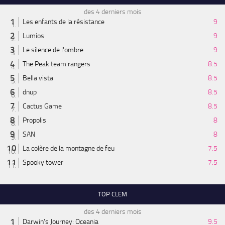
des 4 derniers mois
Les enfants de la résistance
9
Lumios
9
Le silence de l'ombre
9
The Peak team rangers
8.5
Bella vista
8.5
dnup
8.5
Cactus Game
8.5
Propolis
8
SAN
8
La colère de la montagne de feu
7.5
Spooky tower
7.5
TOP CLEM
des 4 derniers mois
Darwin's Journey: Oceania
9.5