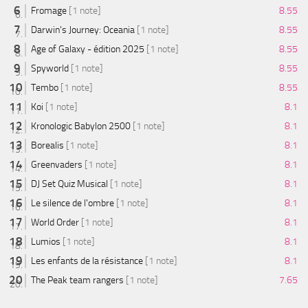
Fromage
[1 note]
8.55
Darwin's Journey: Oceania
[1 note]
8.55
Age of Galaxy - édition 2025
[1 note]
8.55
Spyworld
[1 note]
8.55
Tembo
[1 note]
8.55
Koi
[1 note]
8.1
Kronologic Babylon 2500
[1 note]
8.1
Borealis
[1 note]
8.1
Greenvaders
[1 note]
8.1
DJ Set Quiz Musical
[1 note]
8.1
Le silence de l'ombre
[1 note]
8.1
World Order
[1 note]
8.1
Lumios
[1 note]
8.1
Les enfants de la résistance
[1 note]
8.1
The Peak team rangers
[1 note]
7.65