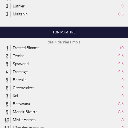
Luthier
9
Maitshin
8.5
TOP MARTINE
des 4 derniers mois
Frosted Blooms
10
Tembo
9.5
Spyworld
9.5
Fromage
9.5
Borealis
9
Greenvaders
9
Koi
9
Botswana
8.5
Manoir Bizarre
8.5
Misfit Heroes
8
L'ère des masques
8