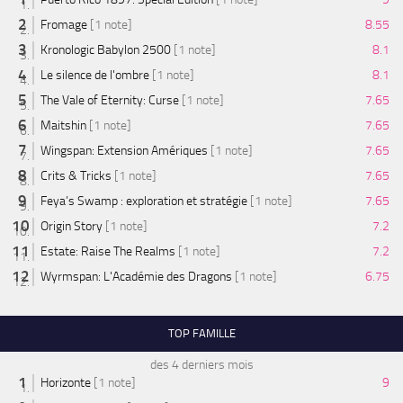
Fromage
[1 note]
8.55
Kronologic Babylon 2500
[1 note]
8.1
Le silence de l'ombre
[1 note]
8.1
The Vale of Eternity: Curse
[1 note]
7.65
Maitshin
[1 note]
7.65
Wingspan: Extension Amériques
[1 note]
7.65
Crits & Tricks
[1 note]
7.65
Feya’s Swamp : exploration et stratégie
[1 note]
7.65
Origin Story
[1 note]
7.2
Estate: Raise The Realms
[1 note]
7.2
Wyrmspan: L'Académie des Dragons
[1 note]
6.75
TOP FAMILLE
des 4 derniers mois
Horizonte
[1 note]
9