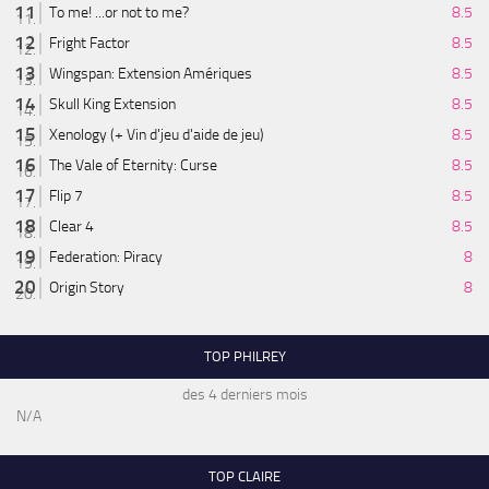
To me! ...or not to me?
8.5
Fright Factor
8.5
Wingspan: Extension Amériques
8.5
Skull King Extension
8.5
Xenology (+ Vin d'jeu d'aide de jeu)
8.5
The Vale of Eternity: Curse
8.5
Flip 7
8.5
Clear 4
8.5
Federation: Piracy
8
Origin Story
8
TOP PHILREY
des 4 derniers mois
N/A
TOP CLAIRE