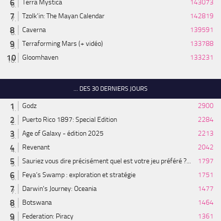
Terra Mystica
143073
Tzolk'in: The Mayan Calendar
142819
Caverna
139591
Terraforming Mars (+ vidéo)
133788
Gloomhaven
133231
... DES 30 DERNIERS JOURS
Godz
2900
Puerto Rico 1897: Special Edition
2284
Age of Galaxy - édition 2025
2213
Revenant
2042
Sauriez vous dire précisément quel est votre jeu préféré ?...
1797
Feya’s Swamp : exploration et stratégie
1751
Darwin's Journey: Oceania
1477
Botswana
1464
Federation: Piracy
1361