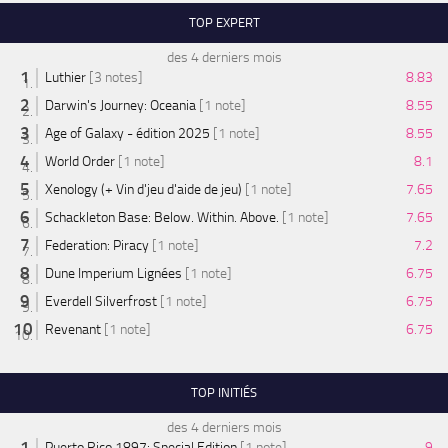
TOP EXPERT
des 4 derniers mois
Luthier
[3 notes]
8.83
Darwin's Journey: Oceania
[1 note]
8.55
Age of Galaxy - édition 2025
[1 note]
8.55
World Order
[1 note]
8.1
Xenology (+ Vin d'jeu d'aide de jeu)
[1 note]
7.65
Schackleton Base: Below. Within. Above.
[1 note]
7.65
Federation: Piracy
[1 note]
7.2
Dune Imperium Lignées
[1 note]
6.75
Everdell Silverfrost
[1 note]
6.75
Revenant
[1 note]
6.75
TOP INITIÉS
des 4 derniers mois
Puerto Rico 1897: Special Edition
[1 note]
9