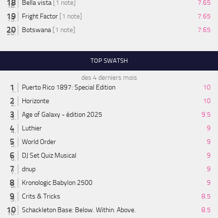
Bella vista
[1 note]
7.65
Fright Factor
[1 note]
7.65
Botswana
[1 note]
7.65
TOP SWATSH
des 4 derniers mois
Puerto Rico 1897: Special Edition
10
Horizonte
10
Age of Galaxy - édition 2025
9.5
Luthier
9
World Order
9
DJ Set Quiz Musical
9
dnup
9
Kronologic Babylon 2500
9
Crits & Tricks
8.5
Schackleton Base: Below. Within. Above.
8.5