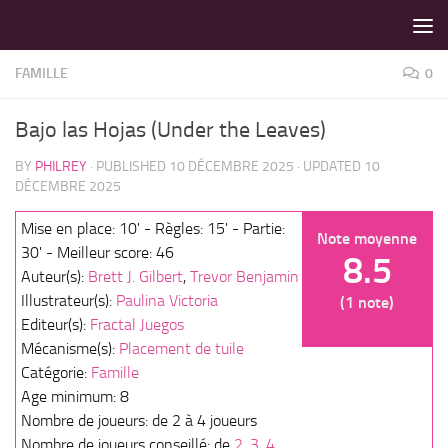
LES MEILLEURS JEUX SONT SUR VIN D'JEU !
Skip to content
FAMILLE
0
Bajo las Hojas (Under the Leaves)
BY
PHILREY
· PUBLISHED
10 DÉCEMBRE 2025
· UPDATED
10
DÉCEMBRE 2025
Mise en place: 10' - Règles: 15' - Partie:
Note moyenne
30' - Meilleur score: 46
8.5
Auteur(s):
Brett J. Gilbert
,
Trevor Benjamin
Illustrateur(s):
Paulina Victoria
(1 note)
Editeur(s):
Fractal Juegos
Mécanisme(s):
Placement de tuile
Catégorie:
Famille
Age minimum: 8
Nombre de joueurs: de 2 à 4 joueurs
Nombre de joueurs conseillé: de
2
,
3
,
4