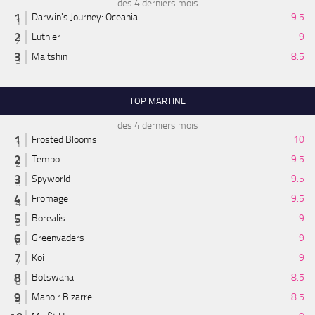
des 4 derniers mois
Darwin's Journey: Oceania
9.5
Luthier
9
Maitshin
8.5
TOP MARTINE
des 4 derniers mois
Frosted Blooms
10
Tembo
9.5
Spyworld
9.5
Fromage
9.5
Borealis
9
Greenvaders
9
Koi
9
Botswana
8.5
Manoir Bizarre
8.5