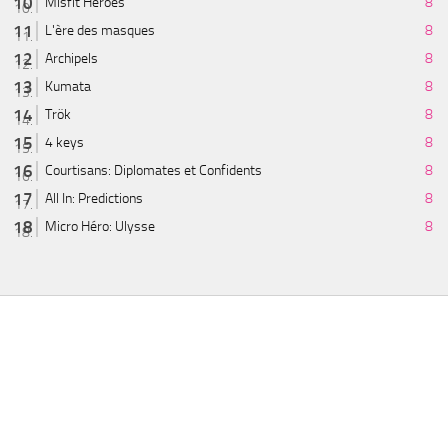
Misfit Heroes
8
L'ère des masques
8
Archipels
8
Kumata
8
Trök
8
4 keys
8
Courtisans: Diplomates et Confidents
8
All In: Predictions
8
Micro Héro: Ulysse
8