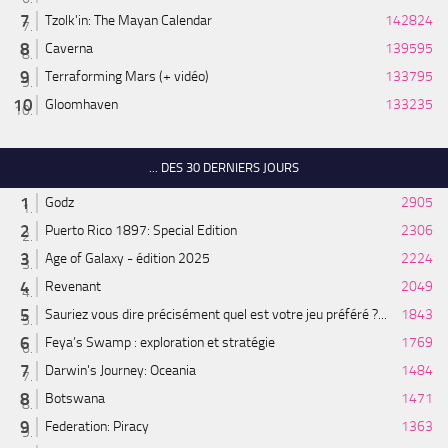
Tzolk'in: The Mayan Calendar
142824
Caverna
139595
Terraforming Mars (+ vidéo)
133795
Gloomhaven
133235
... DES 30 DERNIERS JOURS
Godz
2905
Puerto Rico 1897: Special Edition
2306
Age of Galaxy - édition 2025
2224
Revenant
2049
Sauriez vous dire précisément quel est votre jeu préféré ?...
1843
Feya’s Swamp : exploration et stratégie
1769
Darwin's Journey: Oceania
1484
Botswana
1471
Federation: Piracy
1363