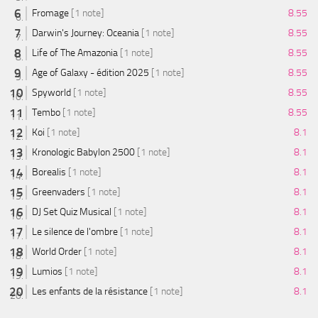
Fromage
[1 note]
8.55
Darwin's Journey: Oceania
[1 note]
8.55
Life of The Amazonia
[1 note]
8.55
Age of Galaxy - édition 2025
[1 note]
8.55
Spyworld
[1 note]
8.55
Tembo
[1 note]
8.55
Koi
[1 note]
8.1
Kronologic Babylon 2500
[1 note]
8.1
Borealis
[1 note]
8.1
Greenvaders
[1 note]
8.1
DJ Set Quiz Musical
[1 note]
8.1
Le silence de l'ombre
[1 note]
8.1
World Order
[1 note]
8.1
Lumios
[1 note]
8.1
Les enfants de la résistance
[1 note]
8.1