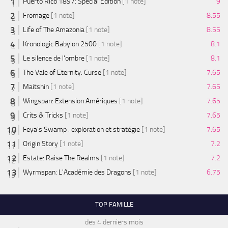
Puerto Rico 1897: Special Edition
[1 note]
9
Fromage
[1 note]
8.55
Life of The Amazonia
[1 note]
8.55
Kronologic Babylon 2500
[1 note]
8.1
Le silence de l'ombre
[1 note]
8.1
The Vale of Eternity: Curse
[1 note]
7.65
Maitshin
[1 note]
7.65
Wingspan: Extension Amériques
[1 note]
7.65
Crits & Tricks
[1 note]
7.65
Feya’s Swamp : exploration et stratégie
[1 note]
7.65
Origin Story
[1 note]
7.2
Estate: Raise The Realms
[1 note]
7.2
Wyrmspan: L'Académie des Dragons
[1 note]
6.75
TOP FAMILLE
des 4 derniers mois