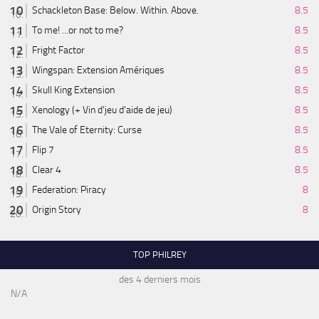
Schackleton Base: Below. Within. Above.
8.5
To me! ...or not to me?
8.5
Fright Factor
8.5
Wingspan: Extension Amériques
8.5
Skull King Extension
8.5
Xenology (+ Vin d'jeu d'aide de jeu)
8.5
The Vale of Eternity: Curse
8.5
Flip 7
8.5
Clear 4
8.5
Federation: Piracy
8
Origin Story
8
TOP PHILREY
des 4 derniers mois
N/A