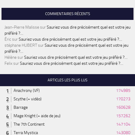
COMMENTAIRES RÉCENTS
Jean-Pierre Malisse
sur
Sauriez vous dire précisément quel est votre jeu
préféré ?…
Éric
sur
Sauriez vous dire précisément quel est votre jeu préféré ?…
stéphane HUBERT
sur
Sauriez vous dire précisément quel est votre jeu
préféré ?…
Hélène
sur
Sauriez vous dire précisément quel est votre jeu préféré ?…
Felix
sur
Sauriez vous dire précisément quel est votre jeu préféré ?…
ARTICLES LES PLUS LUS
Anachrony (VF)
174985
Scythe (+ vidéo)
170273
Barrage
160628
Mage Knight (+ aide de jeu)
157262
The 7th Continent
147104
Terra Mystica
143080