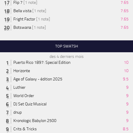
Flip 7
[1 note]
7.65
Bella vista
[1 note]
7.65
Fright Factor
[1 note]
7.65
Botswana
[1 note]
7.65
TOP SWATSH
des 4 derniers mois
Puerto Rico 1897: Special Edition
10
Horizonte
10
Age of Galaxy - édition 2025
9.5
Luthier
9
World Order
9
DJ Set Quiz Musical
9
dnup
9
Kronologic Babylon 2500
9
Crits & Tricks
8.5