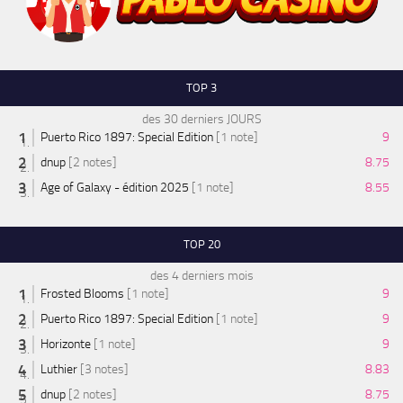
TOP 3
des 30 derniers JOURS
Puerto Rico 1897: Special Edition
[1 note]
9
dnup
[2 notes]
8.75
Age of Galaxy - édition 2025
[1 note]
8.55
TOP 20
des 4 derniers mois
Frosted Blooms
[1 note]
9
Puerto Rico 1897: Special Edition
[1 note]
9
Horizonte
[1 note]
9
Luthier
[3 notes]
8.83
dnup
[2 notes]
8.75