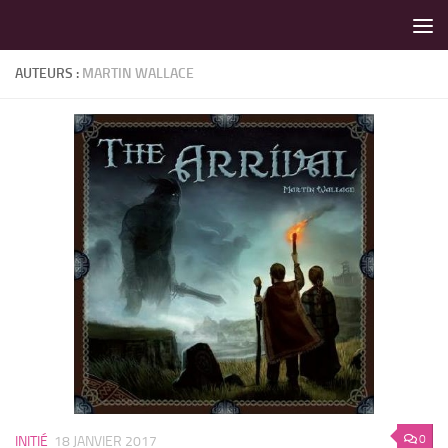
LES MEILLEURS JEUX SONT SUR VIN D'JEU !
Skip to content
AUTEURS :
MARTIN WALLACE
0
INITIÉ
18 JANVIER 2017