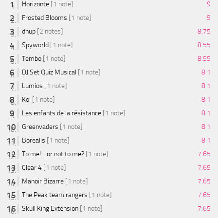
Horizonte
[1 note]
9
Frosted Blooms
[1 note]
9
dnup
[2 notes]
8.75
Spyworld
[1 note]
8.55
Tembo
[1 note]
8.55
DJ Set Quiz Musical
[1 note]
8.1
Lumios
[1 note]
8.1
Koi
[1 note]
8.1
Les enfants de la résistance
[1 note]
8.1
Greenvaders
[1 note]
8.1
Borealis
[1 note]
8.1
To me! ...or not to me?
[1 note]
7.65
Clear 4
[1 note]
7.65
Manoir Bizarre
[1 note]
7.65
The Peak team rangers
[1 note]
7.65
Skull King Extension
[1 note]
7.65