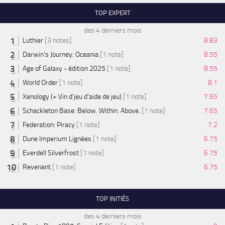
TOP EXPERT
des 4 derniers mois
Luthier
[3 notes]
8.83
Darwin's Journey: Oceania
[1 note]
8.55
Age of Galaxy - édition 2025
[1 note]
8.55
World Order
[1 note]
8.1
Xenology (+ Vin d'jeu d'aide de jeu)
[1 note]
7.65
Schackleton Base: Below. Within. Above.
[1 note]
7.65
Federation: Piracy
[1 note]
7.2
Dune Imperium Lignées
[1 note]
6.75
Everdell Silverfrost
[1 note]
6.75
Revenant
[1 note]
6.75
TOP INITIÉS
des 4 derniers mois