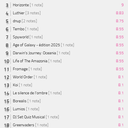
Horizonte
[1 note]
9
Luthier
[3 notes]
8.83
dnup
[2 notes]
8.75
Tembo
[1 note]
8.55
Spyworld
[1 note]
8.55
Age of Galaxy - édition 2025
[1 note]
8.55
Darwin's Journey: Oceania
[1 note]
8.55
Life of The Amazonia
[1 note]
8.55
Fromage
[1 note]
8.55
World Order
[1 note]
8.1
Koi
[1 note]
8.1
Le silence de l'ombre
[1 note]
8.1
Borealis
[1 note]
8.1
Lumios
[1 note]
8.1
DJ Set Quiz Musical
[1 note]
8.1
Greenvaders
[1 note]
8.1