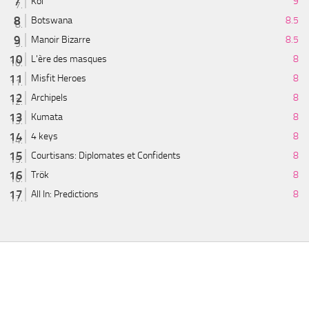
Koi
9
Botswana
8.5
Manoir Bizarre
8.5
L'ère des masques
8
Misfit Heroes
8
Archipels
8
Kumata
8
4 keys
8
Courtisans: Diplomates et Confidents
8
Trök
8
All In: Predictions
8