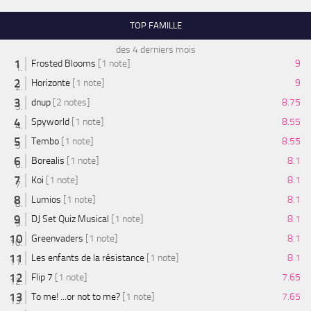
TOP FAMILLE
des 4 derniers mois
Frosted Blooms
[1 note]
9
Horizonte
[1 note]
9
dnup
[2 notes]
8.75
Spyworld
[1 note]
8.55
Tembo
[1 note]
8.55
Borealis
[1 note]
8.1
Koi
[1 note]
8.1
Lumios
[1 note]
8.1
DJ Set Quiz Musical
[1 note]
8.1
Greenvaders
[1 note]
8.1
Les enfants de la résistance
[1 note]
8.1
Flip 7
[1 note]
7.65
To me! ...or not to me?
[1 note]
7.65