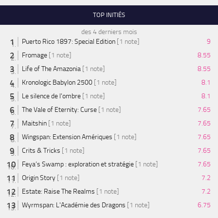
TOP INITIÉS
des 4 derniers mois
Puerto Rico 1897: Special Edition
[1 note]
9
Fromage
[1 note]
8.55
Life of The Amazonia
[1 note]
8.55
Kronologic Babylon 2500
[1 note]
8.1
Le silence de l'ombre
[1 note]
8.1
The Vale of Eternity: Curse
[1 note]
7.65
Maitshin
[1 note]
7.65
Wingspan: Extension Amériques
[1 note]
7.65
Crits & Tricks
[1 note]
7.65
Feya’s Swamp : exploration et stratégie
[1 note]
7.65
Origin Story
[1 note]
7.2
Estate: Raise The Realms
[1 note]
7.2
Wyrmspan: L'Académie des Dragons
[1 note]
6.75