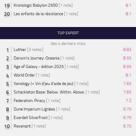
Kronologic Babylon 2500
[1 note]
8.1
Les enfants de la résistance
[1 note]
8.1
TOP EXPERT
des 4 derniers mois
Luthier
[3 notes]
8.83
Darwin's Journey: Oceania
[1 note]
8.55
Age of Galaxy - édition 2025
[1 note]
8.55
World Order
[1 note]
8.1
Xenology (+ Vin d'jeu d'aide de jeu)
[1 note]
7.65
Schackleton Base: Below. Within. Above.
[1 note]
7.65
Federation: Piracy
[1 note]
7.2
Dune Imperium Lignées
[1 note]
6.75
Everdell Silverfrost
[1 note]
6.75
Revenant
[1 note]
6.75