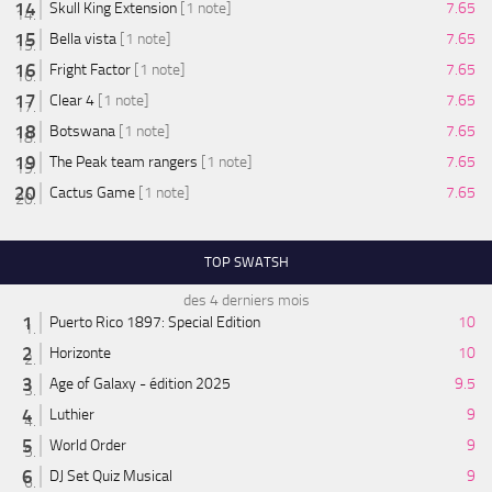
Skull King Extension
[1 note]
7.65
Bella vista
[1 note]
7.65
Fright Factor
[1 note]
7.65
Clear 4
[1 note]
7.65
Botswana
[1 note]
7.65
The Peak team rangers
[1 note]
7.65
Cactus Game
[1 note]
7.65
TOP SWATSH
des 4 derniers mois
Puerto Rico 1897: Special Edition
10
Horizonte
10
Age of Galaxy - édition 2025
9.5
Luthier
9
World Order
9
DJ Set Quiz Musical
9