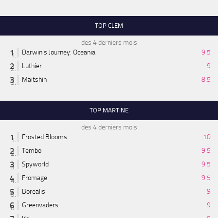
TOP CLEM
des 4 derniers mois
Darwin's Journey: Oceania
9.5
Luthier
9
Maitshin
8.5
TOP MARTINE
des 4 derniers mois
Frosted Blooms
10
Tembo
9.5
Spyworld
9.5
Fromage
9.5
Borealis
9
Greenvaders
9