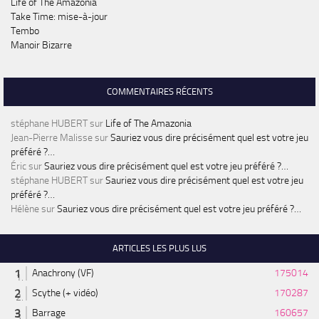
Life of The Amazonia
Take Time: mise-à-jour
Tembo
Manoir Bizarre
COMMENTAIRES RÉCENTS
stéphane HUBERT
sur
Life of The Amazonia
Jean-Pierre Malisse
sur
Sauriez vous dire précisément quel est votre jeu
préféré ?…
Éric
sur
Sauriez vous dire précisément quel est votre jeu préféré ?…
stéphane HUBERT
sur
Sauriez vous dire précisément quel est votre jeu
préféré ?…
Hélène
sur
Sauriez vous dire précisément quel est votre jeu préféré ?…
ARTICLES LES PLUS LUS
Anachrony (VF)
175014
Scythe (+ vidéo)
170287
Barrage
160657