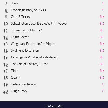
dnup
9
Kronologic Babylon 2500
9
Crits & Tricks
8.5
Schackleton Base: Below. Within. Above.
8.5
To me! ...or not to me?
8.5
Fright Factor
8.5
Wingspan: Extension Amériques
8.5
Skull King Extension
8.5
Xenology (+ Vin d'jeu d'aide de jeu)
8.5
The Vale of Eternity: Curse
8.5
Flip 7
8.5
Clear 4
8.5
Federation: Piracy
8
Origin Story
8
TOP PHILREY