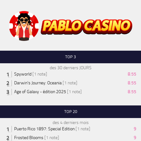
TOP 3
des 30 derniers JOURS
Spyworld
[1 note]
8.55
Darwin's Journey: Oceania
[1 note]
8.55
Age of Galaxy - édition 2025
[1 note]
8.55
TOP 20
des 4 derniers mois
Puerto Rico 1897: Special Edition
[1 note]
9
Frosted Blooms
[1 note]
9