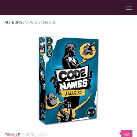
LES MEILLEURS JEUX SONT SUR VIN D'JEU !
Skip to content
AUTEURS :
VLAADA CHVATIL
0
FAMILLE
5 AVRIL 2017