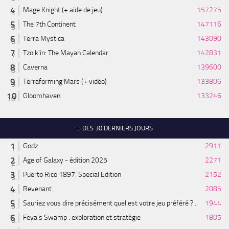
Mage Knight (+ aide de jeu)
157275
The 7th Continent
147116
Terra Mystica
143090
Tzolk'in: The Mayan Calendar
142831
Caverna
139600
Terraforming Mars (+ vidéo)
133806
Gloomhaven
133246
... DES 30 DERNIERS JOURS
Godz
2911
Age of Galaxy - édition 2025
2271
Puerto Rico 1897: Special Edition
2152
Revenant
2085
Sauriez vous dire précisément quel est votre jeu préféré ?...
1944
Feya’s Swamp : exploration et stratégie
1805