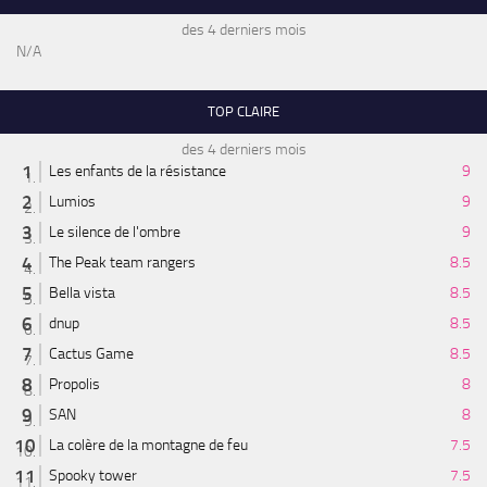
des 4 derniers mois
N/A
TOP CLAIRE
des 4 derniers mois
Les enfants de la résistance
9
Lumios
9
Le silence de l'ombre
9
The Peak team rangers
8.5
Bella vista
8.5
dnup
8.5
Cactus Game
8.5
Propolis
8
SAN
8
La colère de la montagne de feu
7.5
Spooky tower
7.5