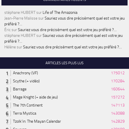
stéphane HUBERT
sur
Life of The Amazonia
Jean-Pierre Malisse
sur
Sauriez vous dire précisément quel est votre jeu
préféré ?…
Éric
sur
Sauriez vous dire précisément quel est votre jeu préféré ?…
stéphane HUBERT
sur
Sauriez vous dire précisément quel est votre jeu
préféré ?…
Hélène
sur
Sauriez vous dire précisément quel est votre jeu préféré ?…
ARTICLES LES PLUS LUS
Anachrony (VF)
175012
Scythe (+ vidéo)
170284
Barrage
160644
Mage Knight (+ aide de jeu)
157272
The 7th Continent
147113
Terra Mystica
143088
Tzolk'in: The Mayan Calendar
142829