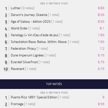
des 4 derniers mois
Luthier
[3 notes]
8.83
Darwin's Journey: Oceania
[1 note]
8.55
Age of Galaxy - édition 2025
[1 note]
8.55
World Order
[1 note]
8.1
Xenology (+ Vin d'jeu d'aide de jeu)
[1 note]
7.65
Schackleton Base: Below. Within. Above.
[1 note]
7.65
Federation: Piracy
[1 note]
7.2
Dune Imperium Lignées
[1 note]
6.75
Everdell Silverfrost
[1 note]
6.75
Revenant
[1 note]
6.75
TOP INITIÉS
des 4 derniers mois
Puerto Rico 1897: Special Edition
[1 note]
9
Fromage
[1 note]
8.55