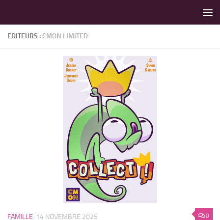
LES MEILLEURS JEUX SONT SUR VIN D'JEU !
Skip to content
EDITEURS :
CMON LIMITED
0
FAMILLE
14 NOVEMBRE 2025