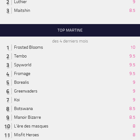
Luthier
9
Maitshin
8.5
TOP MARTINE
des 4 derniers mois
Frosted Blooms
10
Tembo
9.5
Spyworld
9.5
Fromage
9.5
Borealis
9
Greenvaders
9
Koi
9
Botswana
8.5
Manoir Bizarre
8.5
L'ère des masques
8
Misfit Heroes
8