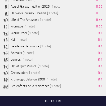
Age of Galaxy - édition 2025
[1 note]
8.55
Darwin's Journey: Oceania
[1 note]
8.55
Life of The Amazonia
[1 note]
8.55
Fromage
[1 note]
8.55
World Order
[1 note]
8.1
Koi
[1 note]
8.1
Le silence de l'ombre
[1 note]
8.1
Borealis
[1 note]
8.1
Lumios
[1 note]
8.1
DJ Set Quiz Musical
[1 note]
8.1
Greenvaders
[1 note]
8.1
Kronologic Babylon 2500
[1 note]
8.1
Les enfants de la résistance
[1 note]
8.1
TOP EXPERT