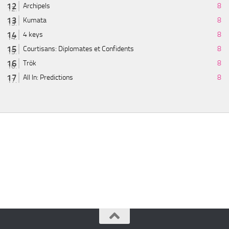
Archipels
8
Kumata
8
4 keys
8
Courtisans: Diplomates et Confidents
8
Trök
8
All In: Predictions
8