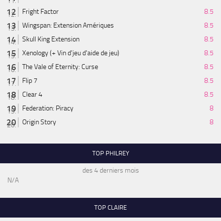
Fright Factor
8.5
Wingspan: Extension Amériques
8.5
Skull King Extension
8.5
Xenology (+ Vin d'jeu d'aide de jeu)
8.5
The Vale of Eternity: Curse
8.5
Flip 7
8.5
Clear 4
8.5
Federation: Piracy
8
Origin Story
8
TOP PHILREY
des 4 derniers mois
N/A
TOP CLAIRE