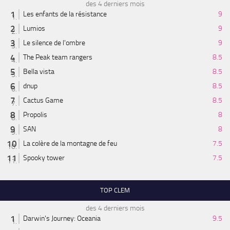
des 4 derniers mois
Les enfants de la résistance
9
Lumios
9
Le silence de l'ombre
9
The Peak team rangers
8.5
Bella vista
8.5
dnup
8.5
Cactus Game
8.5
Propolis
8
SAN
8
La colère de la montagne de feu
7.5
Spooky tower
7.5
TOP CLEM
des 4 derniers mois
Darwin's Journey: Oceania
9.5