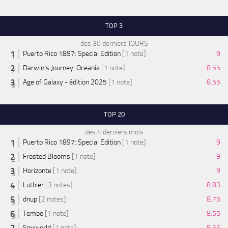
TOP 3
des 30 derniers JOURS
Puerto Rico 1897: Special Edition
[1 note]
9
Darwin's Journey: Oceania
[1 note]
8.55
Age of Galaxy - édition 2025
[1 note]
8.55
TOP 20
des 4 derniers mois
Puerto Rico 1897: Special Edition
[1 note]
9
Frosted Blooms
[1 note]
9
Horizonte
[1 note]
9
Luthier
[3 notes]
8.83
dnup
[2 notes]
8.75
Tembo
[1 note]
8.55
Spyworld
[1 note]
8.55