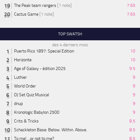
The Peak team rangers
[1 note]
7.65
Cactus Game
[1 note]
7.65
TOP SWATSH
des 4 derniers mois
Puerto Rico 1897: Special Edition
10
Horizonte
10
Age of Galaxy - édition 2025
9.5
Luthier
9
World Order
9
DJ Set Quiz Musical
9
dnup
9
Kronologic Babylon 2500
9
Crits & Tricks
8.5
Schackleton Base: Below. Within. Above.
8.5
To me! ...or not to me?
8.5