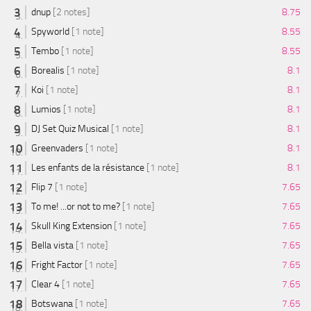
dnup
[2 notes]
8.75
Spyworld
[1 note]
8.55
Tembo
[1 note]
8.55
Borealis
[1 note]
8.1
Koi
[1 note]
8.1
Lumios
[1 note]
8.1
DJ Set Quiz Musical
[1 note]
8.1
Greenvaders
[1 note]
8.1
Les enfants de la résistance
[1 note]
8.1
Flip 7
[1 note]
7.65
To me! ...or not to me?
[1 note]
7.65
Skull King Extension
[1 note]
7.65
Bella vista
[1 note]
7.65
Fright Factor
[1 note]
7.65
Clear 4
[1 note]
7.65
Botswana
[1 note]
7.65