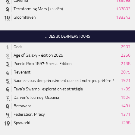
Caverna
139598
Terraforming Mars (+ vidéo)
133803
Gloomhaven
133243
... DES 30 DERNIERS JOURS
Godz
2907
Age of Galaxy - édition 2025
2256
Puerto Rico 1897: Special Edition
2138
Revenant
2075
Sauriez vous dire précisément quel est votre jeu préféré ?...
1921
Feya’s Swamp : exploration et stratégie
1799
Darwin's Journey: Oceania
1524
Botswana
1491
Federation: Piracy
1371
Spyworld
1298