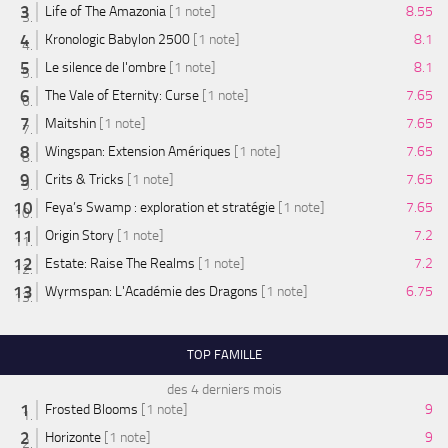
Life of The Amazonia
[1 note]
8.55
Kronologic Babylon 2500
[1 note]
8.1
Le silence de l'ombre
[1 note]
8.1
The Vale of Eternity: Curse
[1 note]
7.65
Maitshin
[1 note]
7.65
Wingspan: Extension Amériques
[1 note]
7.65
Crits & Tricks
[1 note]
7.65
Feya’s Swamp : exploration et stratégie
[1 note]
7.65
Origin Story
[1 note]
7.2
Estate: Raise The Realms
[1 note]
7.2
Wyrmspan: L'Académie des Dragons
[1 note]
6.75
TOP FAMILLE
des 4 derniers mois
Frosted Blooms
[1 note]
9
Horizonte
[1 note]
9