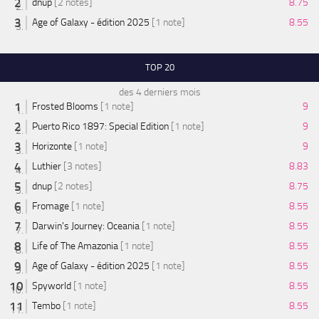
dnup
[2 notes]
8.75
Age of Galaxy - édition 2025
[1 note]
8.55
TOP 20
des 4 derniers mois
Frosted Blooms
[1 note]
9
Puerto Rico 1897: Special Edition
[1 note]
9
Horizonte
[1 note]
9
Luthier
[3 notes]
8.83
dnup
[2 notes]
8.75
Fromage
[1 note]
8.55
Darwin's Journey: Oceania
[1 note]
8.55
Life of The Amazonia
[1 note]
8.55
Age of Galaxy - édition 2025
[1 note]
8.55
Spyworld
[1 note]
8.55
Tembo
[1 note]
8.55