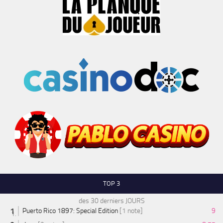
TOP 3
des 30 derniers JOURS
Puerto Rico 1897: Special Edition
[1 note]
9