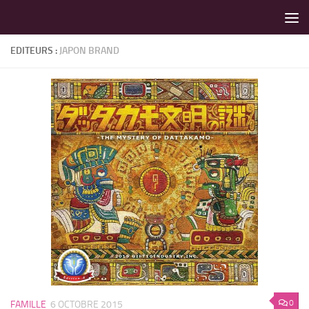
LES MEILLEURS JEUX SONT SUR VIN D'JEU !
Skip to content
EDITEURS :
JAPON BRAND
0
FAMILLE
6 OCTOBRE 2015