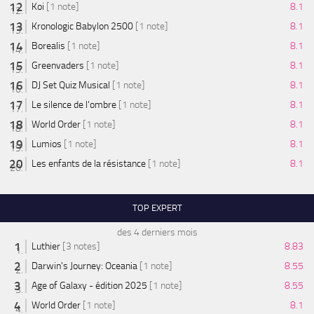
Koi
[1 note]
8.1
Kronologic Babylon 2500
[1 note]
8.1
Borealis
[1 note]
8.1
Greenvaders
[1 note]
8.1
DJ Set Quiz Musical
[1 note]
8.1
Le silence de l'ombre
[1 note]
8.1
World Order
[1 note]
8.1
Lumios
[1 note]
8.1
Les enfants de la résistance
[1 note]
8.1
TOP EXPERT
des 4 derniers mois
Luthier
[3 notes]
8.83
Darwin's Journey: Oceania
[1 note]
8.55
Age of Galaxy - édition 2025
[1 note]
8.55
World Order
[1 note]
8.1