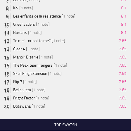
Koi
[1 note]
8.1
Les enfants de la résistance
[1 note]
8.1
Greenvaders
[1 note]
8.1
Borealis
[1 note]
8.1
To me! ...or not to me?
[1 note]
7.65
Clear 4
[1 note]
7.65
Manoir Bizarre
[1 note]
7.65
The Peak team rangers
[1 note]
7.65
Skull King Extension
[1 note]
7.65
Flip 7
[1 note]
7.65
Bella vista
[1 note]
7.65
Fright Factor
[1 note]
7.65
Botswana
[1 note]
7.65
TOP SWATSH