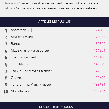
Hélène
sur
Sauriez vous dire précisément quel est votre jeu préféré ?…
Felix
sur
Sauriez vous dire précisément quel est votre jeu préféré ?…
ARTICLES LES PLUS LUS
Anachrony (VF)
174985
Scythe (+ vidéo)
170273
Barrage
160623
Mage Knight (+ aide de jeu)
157261
The 7th Continent
147104
Terra Mystica
143079
Tzolk'in: The Mayan Calendar
142823
Caverna
139593
Terraforming Mars (+ vidéo)
133791
Gloomhaven
133235
... DES 30 DERNIERS JOURS