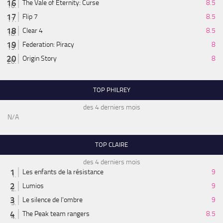
The Vale of Eternity: Curse
8.5
Flip 7
8.5
Clear 4
8.5
Federation: Piracy
8
Origin Story
8
TOP PHILREY
des 4 derniers mois
N/A
TOP CLAIRE
des 4 derniers mois
Les enfants de la résistance
9
Lumios
9
Le silence de l'ombre
9
The Peak team rangers
8.5