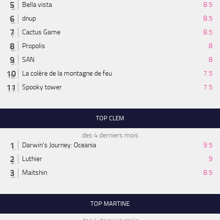
Bella vista
8.5
dnup
8.5
Cactus Game
8.5
Propolis
8
SAN
8
La colère de la montagne de feu
7.5
Spooky tower
7.5
TOP CLEM
des 4 derniers mois
Darwin's Journey: Oceania
9.5
Luthier
9
Maitshin
8.5
TOP MARTINE