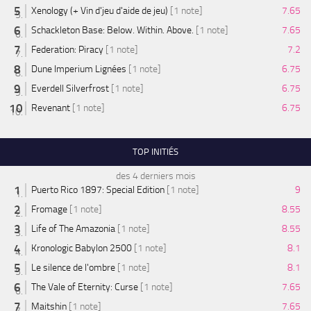
Xenology (+ Vin d'jeu d'aide de jeu)
[1 note]
7.65
Schackleton Base: Below. Within. Above.
[1 note]
7.65
Federation: Piracy
[1 note]
7.2
Dune Imperium Lignées
[1 note]
6.75
Everdell Silverfrost
[1 note]
6.75
Revenant
[1 note]
6.75
TOP INITIÉS
des 4 derniers mois
Puerto Rico 1897: Special Edition
[1 note]
9
Fromage
[1 note]
8.55
Life of The Amazonia
[1 note]
8.55
Kronologic Babylon 2500
[1 note]
8.1
Le silence de l'ombre
[1 note]
8.1
The Vale of Eternity: Curse
[1 note]
7.65
Maitshin
[1 note]
7.65