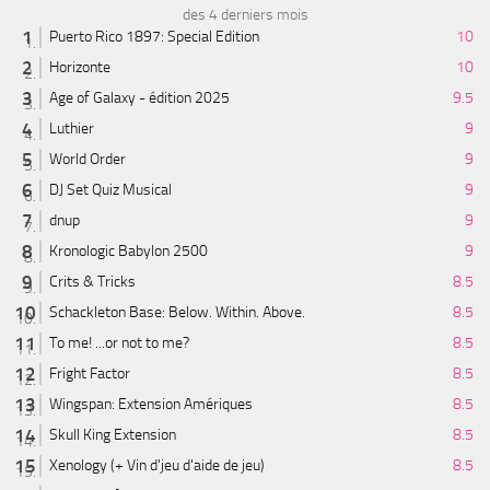
des 4 derniers mois
Puerto Rico 1897: Special Edition
10
Horizonte
10
Age of Galaxy - édition 2025
9.5
Luthier
9
World Order
9
DJ Set Quiz Musical
9
dnup
9
Kronologic Babylon 2500
9
Crits & Tricks
8.5
Schackleton Base: Below. Within. Above.
8.5
To me! ...or not to me?
8.5
Fright Factor
8.5
Wingspan: Extension Amériques
8.5
Skull King Extension
8.5
Xenology (+ Vin d'jeu d'aide de jeu)
8.5