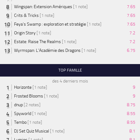
Wingspan: Extension Amériques
[1 note]
7.65
Crits & Tricks
[1 note]
7.65
Feya’s Swamp : exploration et stratégie
[1 note]
7.65
Origin Story
[1 note]
7.2
Estate: Raise The Realms
[1 note]
7.2
Wyrmspan: L'Académie des Dragons
[1 note]
6.75
TOP FAMILLE
des 4 derniers mois
Horizonte
[1 note]
9
Frosted Blooms
[1 note]
9
dnup
[2 notes]
8.75
Spyworld
[1 note]
8.55
Tembo
[1 note]
8.55
DJ Set Quiz Musical
[1 note]
8.1
Lumios
[1 note]
8.1