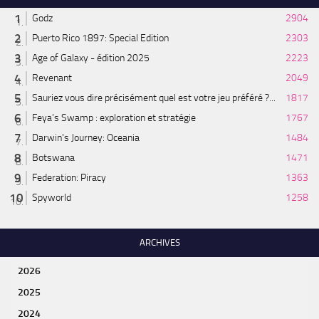
Godz
2904
Puerto Rico 1897: Special Edition
2303
Age of Galaxy - édition 2025
2223
Revenant
2049
Sauriez vous dire précisément quel est votre jeu préféré ?...
1817
Feya’s Swamp : exploration et stratégie
1767
Darwin's Journey: Oceania
1484
Botswana
1471
Federation: Piracy
1363
Spyworld
1258
ARCHIVES
2026
2025
2024