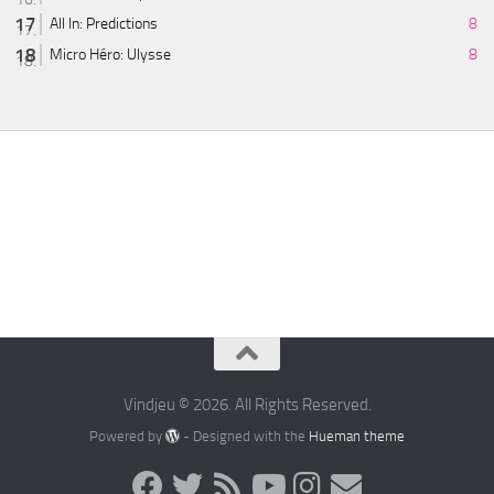
All In: Predictions
8
Micro Héro: Ulysse
8
Vindjeu © 2026. All Rights Reserved.
Powered by
- Designed with the
Hueman theme