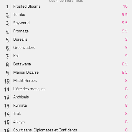
des 4 derniers mois
Frosted Blooms
10
Tembo
9.5
Spyworld
9.5
Fromage
9.5
Borealis
9
Greenvaders
9
Koi
9
Botswana
8.5
Manoir Bizarre
8.5
Misfit Heroes
8
L'ère des masques
8
Archipels
8
Kumata
8
Trök
8
4 keys
8
Courtisans: Diplomates et Confidents
8