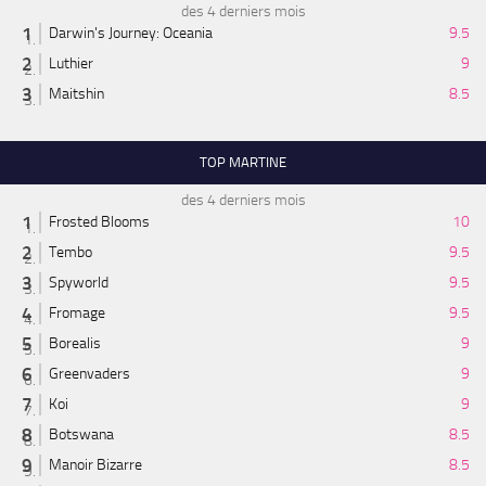
des 4 derniers mois
Darwin's Journey: Oceania
9.5
Luthier
9
Maitshin
8.5
TOP MARTINE
des 4 derniers mois
Frosted Blooms
10
Tembo
9.5
Spyworld
9.5
Fromage
9.5
Borealis
9
Greenvaders
9
Koi
9
Botswana
8.5
Manoir Bizarre
8.5