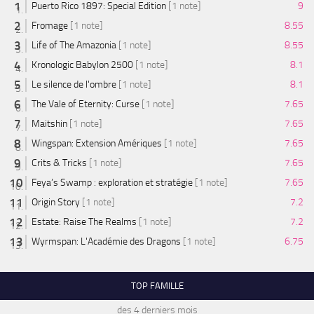
Puerto Rico 1897: Special Edition
[1 note]
9
Fromage
[1 note]
8.55
Life of The Amazonia
[1 note]
8.55
Kronologic Babylon 2500
[1 note]
8.1
Le silence de l'ombre
[1 note]
8.1
The Vale of Eternity: Curse
[1 note]
7.65
Maitshin
[1 note]
7.65
Wingspan: Extension Amériques
[1 note]
7.65
Crits & Tricks
[1 note]
7.65
Feya’s Swamp : exploration et stratégie
[1 note]
7.65
Origin Story
[1 note]
7.2
Estate: Raise The Realms
[1 note]
7.2
Wyrmspan: L'Académie des Dragons
[1 note]
6.75
TOP FAMILLE
des 4 derniers mois