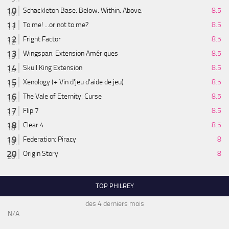
Schackleton Base: Below. Within. Above.
8.5
To me! ...or not to me?
8.5
Fright Factor
8.5
Wingspan: Extension Amériques
8.5
Skull King Extension
8.5
Xenology (+ Vin d'jeu d'aide de jeu)
8.5
The Vale of Eternity: Curse
8.5
Flip 7
8.5
Clear 4
8.5
Federation: Piracy
8
Origin Story
8
TOP PHILREY
des 4 derniers mois
N/A