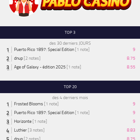
TOP 3
des 30 derniers JOURS
Puerto Rico 1897: Special Edition
[1 note]
9
dnup
[2 notes]
8.75
Age of Galaxy - édition 2025
[1 note]
8.55
TOP 20
des 4 derniers mois
Frosted Blooms
[1 note]
9
Puerto Rico 1897: Special Edition
[1 note]
9
Horizonte
[1 note]
9
Luthier
[3 notes]
8.83
dnup
[2 notes]
8.75