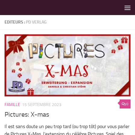
LES MEILLEURS JEUX SONT SUR VIN D'JEU !
Skip to content
EDITEURS :
PD VERLAG
0
FAMILLE
15 SEPTEMBRE 2023
Pictures: X-mas
Il est sans doute un peu trop tard (ou trop tôt) pour vous parler
de Pictures X-Mas, l’extension du célèbre Pictures, Spiel des