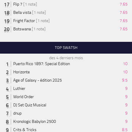
Flip 7
[1 note]
7.65
Bella vista
[1 note]
7.65
Fright Factor
[1 note]
7.65
Botswana
[1 note]
7.65
TOP SWATSH
des 4 derniers mois
Puerto Rico 1897: Special Edition
10
Horizonte
10
Age of Galaxy - édition 2025
9.5
Luthier
9
World Order
9
DJ Set Quiz Musical
9
dnup
9
Kronologic Babylon 2500
9
Crits & Tricks
8.5