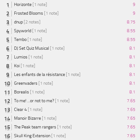
Horizonte
[1 note]
9
Frosted Blooms
[1 note]
9
dnup
[2 notes]
8.75
Spyworld
[1 note]
8.55
Tembo
[1 note]
8.55
DJ Set Quiz Musical
[1 note]
8.1
Lumios
[1 note]
8.1
Koi
[1 note]
8.1
Les enfants de la résistance
[1 note]
8.1
Greenvaders
[1 note]
8.1
Borealis
[1 note]
8.1
To me! ...or not to me?
[1 note]
7.65
Clear 4
[1 note]
7.65
Manoir Bizarre
[1 note]
7.65
The Peak team rangers
[1 note]
7.65
Skull King Extension
[1 note]
7.65