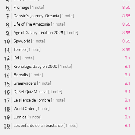
Fromage
[1 note]
8.55
Darwin's Journey: Oceania
[1 note]
8.55
Life of The Amazonia
[1 note]
8.55
Age of Galaxy - édition 2025
[1 note]
8.55
Spyworld
[1 note]
8.55
Tembo
[1 note]
8.55
Koi
[1 note]
8.1
Kronologic Babylon 2500
[1 note]
8.1
Borealis
[1 note]
8.1
Greenvaders
[1 note]
8.1
DJ Set Quiz Musical
[1 note]
8.1
Le silence de l'ombre
[1 note]
8.1
World Order
[1 note]
8.1
Lumios
[1 note]
8.1
Les enfants de la résistance
[1 note]
8.1