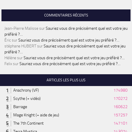
COMMENTAIRES RÉCENTS
Jean-Pierre Malisse
sur
Sauriez vous dire précisément quel est votre jeu
préféré ?…
Éric
sur
Sauriez vous dire précisément quel est votre jeu préféré ?…
stéphane HUBERT
sur
Sauriez vous dire précisément quel est votre jeu
préféré ?…
Hélène
sur
Sauriez vous dire précisément quel est votre jeu préféré ?…
Felix
sur
Sauriez vous dire précisément quel est votre jeu préféré ?…
ARTICLES LES PLUS LUS
Anachrony (VF)
174980
Scythe (+ vidéo)
170272
Barrage
160622
Mage Knight (+ aide de jeu)
157257
The 7th Continent
147101
Terra Mystica
143074