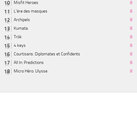
Misfit Heroes
8
L'ère des masques
8
Archipels
8
Kumata
8
Trök
8
4 keys
8
Courtisans: Diplomates et Confidents
8
All In: Predictions
8
Micro Héro: Ulysse
8