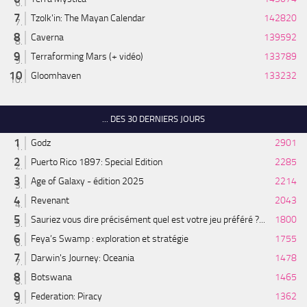
Tzolk'in: The Mayan Calendar
142820
Caverna
139592
Terraforming Mars (+ vidéo)
133789
Gloomhaven
133232
... DES 30 DERNIERS JOURS
Godz
2901
Puerto Rico 1897: Special Edition
2285
Age of Galaxy - édition 2025
2214
Revenant
2043
Sauriez vous dire précisément quel est votre jeu préféré ?...
1800
Feya’s Swamp : exploration et stratégie
1755
Darwin's Journey: Oceania
1478
Botswana
1465
Federation: Piracy
1362