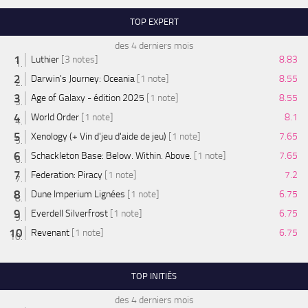
TOP EXPERT
des 4 derniers mois
Luthier
[3 notes]
8.83
Darwin's Journey: Oceania
[1 note]
8.55
Age of Galaxy - édition 2025
[1 note]
8.55
World Order
[1 note]
8.1
Xenology (+ Vin d'jeu d'aide de jeu)
[1 note]
7.65
Schackleton Base: Below. Within. Above.
[1 note]
7.65
Federation: Piracy
[1 note]
7.2
Dune Imperium Lignées
[1 note]
6.75
Everdell Silverfrost
[1 note]
6.75
Revenant
[1 note]
6.75
TOP INITIÉS
des 4 derniers mois