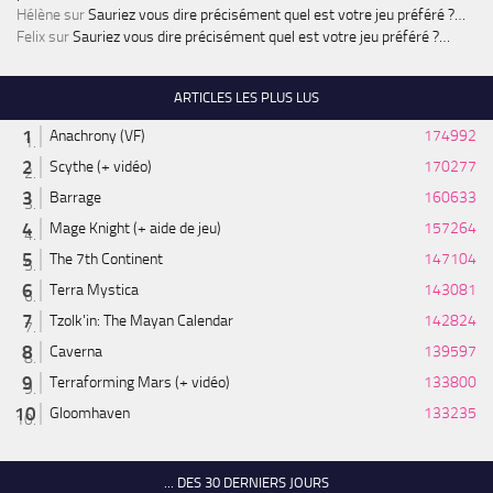
Hélène
sur
Sauriez vous dire précisément quel est votre jeu préféré ?…
Felix
sur
Sauriez vous dire précisément quel est votre jeu préféré ?…
ARTICLES LES PLUS LUS
Anachrony (VF)
174992
Scythe (+ vidéo)
170277
Barrage
160633
Mage Knight (+ aide de jeu)
157264
The 7th Continent
147104
Terra Mystica
143081
Tzolk'in: The Mayan Calendar
142824
Caverna
139597
Terraforming Mars (+ vidéo)
133800
Gloomhaven
133235
... DES 30 DERNIERS JOURS