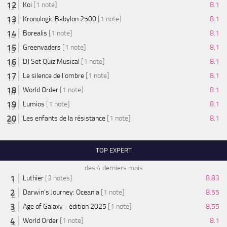
Koi
[1 note]
8.1
Kronologic Babylon 2500
[1 note]
8.1
Borealis
[1 note]
8.1
Greenvaders
[1 note]
8.1
DJ Set Quiz Musical
[1 note]
8.1
Le silence de l'ombre
[1 note]
8.1
World Order
[1 note]
8.1
Lumios
[1 note]
8.1
Les enfants de la résistance
[1 note]
8.1
TOP EXPERT
des 4 derniers mois
Luthier
[3 notes]
8.83
Darwin's Journey: Oceania
[1 note]
8.55
Age of Galaxy - édition 2025
[1 note]
8.55
World Order
[1 note]
8.1