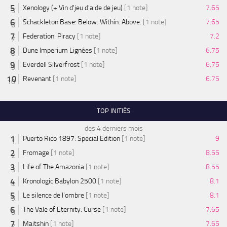
Xenology (+ Vin d'jeu d'aide de jeu)
[1 note]
7.65
Schackleton Base: Below. Within. Above.
[1 note]
7.65
Federation: Piracy
[1 note]
7.2
Dune Imperium Lignées
[1 note]
6.75
Everdell Silverfrost
[1 note]
6.75
Revenant
[1 note]
6.75
TOP INITIÉS
des 4 derniers mois
Puerto Rico 1897: Special Edition
[1 note]
9
Fromage
[1 note]
8.55
Life of The Amazonia
[1 note]
8.55
Kronologic Babylon 2500
[1 note]
8.1
Le silence de l'ombre
[1 note]
8.1
The Vale of Eternity: Curse
[1 note]
7.65
Maitshin
[1 note]
7.65