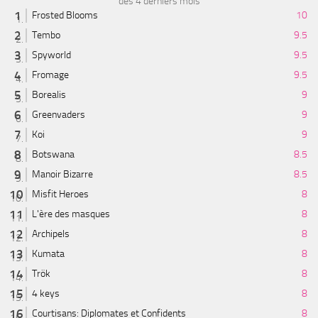
des 4 derniers mois
Frosted Blooms
10
Tembo
9.5
Spyworld
9.5
Fromage
9.5
Borealis
9
Greenvaders
9
Koi
9
Botswana
8.5
Manoir Bizarre
8.5
Misfit Heroes
8
L'ère des masques
8
Archipels
8
Kumata
8
Trök
8
4 keys
8
Courtisans: Diplomates et Confidents
8