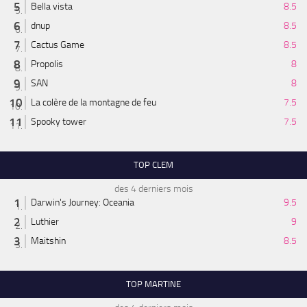
Bella vista
8.5
dnup
8.5
Cactus Game
8.5
Propolis
8
SAN
8
La colère de la montagne de feu
7.5
Spooky tower
7.5
TOP CLEM
des 4 derniers mois
Darwin's Journey: Oceania
9.5
Luthier
9
Maitshin
8.5
TOP MARTINE