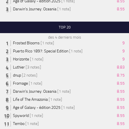
Age of Galaxy - édition 2025
[1 note]
8.55
Darwin's Journey: Oceania
[1 note]
8.55
TOP 20
des 4 derniers mois
Frosted Blooms
[1 note]
9
Puerto Rico 1897: Special Edition
[1 note]
9
Horizonte
[1 note]
9
Luthier
[3 notes]
8.83
dnup
[2 notes]
8.75
Fromage
[1 note]
8.55
Darwin's Journey: Oceania
[1 note]
8.55
Life of The Amazonia
[1 note]
8.55
Age of Galaxy - édition 2025
[1 note]
8.55
Spyworld
[1 note]
8.55
Tembo
[1 note]
8.55