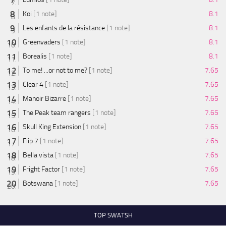
Koi
[1 note]
8.1
Les enfants de la résistance
[1 note]
8.1
Greenvaders
[1 note]
8.1
Borealis
[1 note]
8.1
To me! ...or not to me?
[1 note]
7.65
Clear 4
[1 note]
7.65
Manoir Bizarre
[1 note]
7.65
The Peak team rangers
[1 note]
7.65
Skull King Extension
[1 note]
7.65
Flip 7
[1 note]
7.65
Bella vista
[1 note]
7.65
Fright Factor
[1 note]
7.65
Botswana
[1 note]
7.65
TOP SWATSH