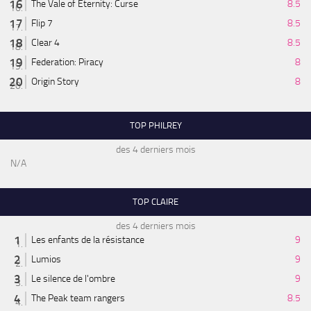
The Vale of Eternity: Curse
8.5
Flip 7
8.5
Clear 4
8.5
Federation: Piracy
8
Origin Story
8
TOP PHILREY
des 4 derniers mois
N/A
TOP CLAIRE
des 4 derniers mois
Les enfants de la résistance
9
Lumios
9
Le silence de l'ombre
9
The Peak team rangers
8.5