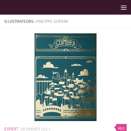
LES MEILLEURS JEUX SONT SUR VIN D'JEU !
Skip to content
ILLUSTRATEURS :
PHILIPPE GUÉRIN
3
EXPERT
28 JANVIER 2021