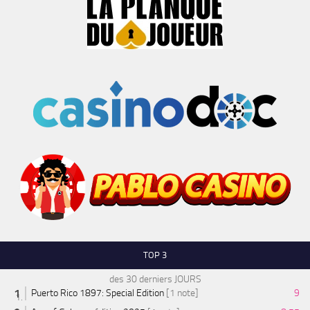
TOP 3
des 30 derniers JOURS
Puerto Rico 1897: Special Edition
[1 note]
9