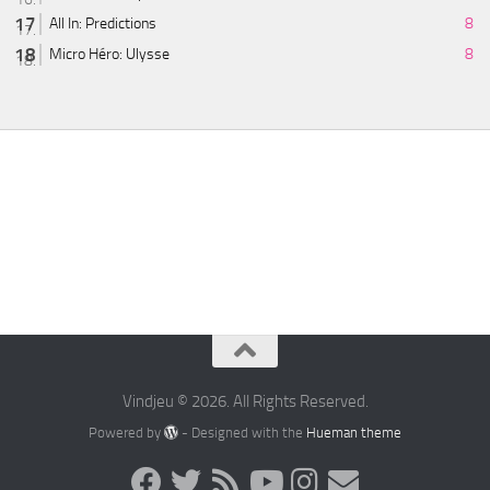
All In: Predictions
8
Micro Héro: Ulysse
8
Vindjeu © 2026. All Rights Reserved.
Powered by
- Designed with the
Hueman theme