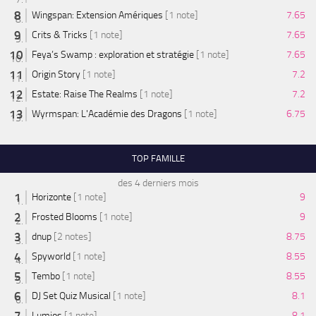
Wingspan: Extension Amériques
[1 note]
7.65
Crits & Tricks
[1 note]
7.65
Feya’s Swamp : exploration et stratégie
[1 note]
7.65
Origin Story
[1 note]
7.2
Estate: Raise The Realms
[1 note]
7.2
Wyrmspan: L'Académie des Dragons
[1 note]
6.75
TOP FAMILLE
des 4 derniers mois
Horizonte
[1 note]
9
Frosted Blooms
[1 note]
9
dnup
[2 notes]
8.75
Spyworld
[1 note]
8.55
Tembo
[1 note]
8.55
DJ Set Quiz Musical
[1 note]
8.1
Lumios
[1 note]
8.1