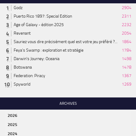
Godz
2904
Puerto Rico 1897: Special Edition
2311
Age of Galaxy - édition 2025
2232
Revenant
2054
Sauriez vous dire précisément quel est votre jeu préféré ?...
1864
Feya’s Swamp : exploration et stratégie
1784
Darwin's Journey: Oceania
1498
Botswana
1478
Federation: Piracy
1367
Spyworld
1269
ARCHIVES
2026
2025
2024