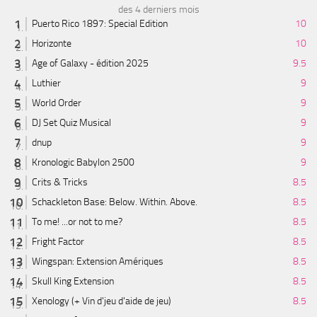
des 4 derniers mois
Puerto Rico 1897: Special Edition
10
Horizonte
10
Age of Galaxy - édition 2025
9.5
Luthier
9
World Order
9
DJ Set Quiz Musical
9
dnup
9
Kronologic Babylon 2500
9
Crits & Tricks
8.5
Schackleton Base: Below. Within. Above.
8.5
To me! ...or not to me?
8.5
Fright Factor
8.5
Wingspan: Extension Amériques
8.5
Skull King Extension
8.5
Xenology (+ Vin d'jeu d'aide de jeu)
8.5