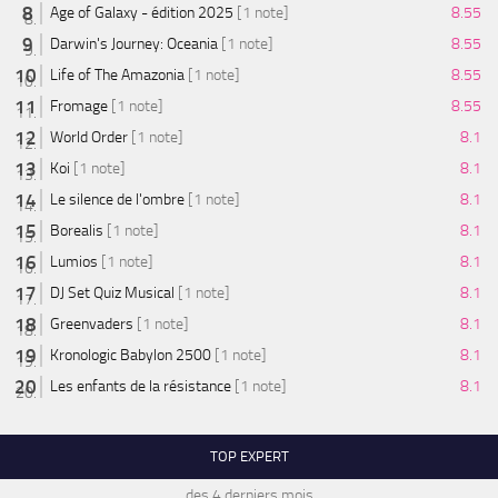
Age of Galaxy - édition 2025
[1 note]
8.55
Darwin's Journey: Oceania
[1 note]
8.55
Life of The Amazonia
[1 note]
8.55
Fromage
[1 note]
8.55
World Order
[1 note]
8.1
Koi
[1 note]
8.1
Le silence de l'ombre
[1 note]
8.1
Borealis
[1 note]
8.1
Lumios
[1 note]
8.1
DJ Set Quiz Musical
[1 note]
8.1
Greenvaders
[1 note]
8.1
Kronologic Babylon 2500
[1 note]
8.1
Les enfants de la résistance
[1 note]
8.1
TOP EXPERT
des 4 derniers mois