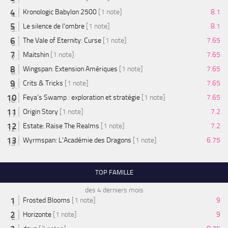
Kronologic Babylon 2500
[1 note]
8.1
Le silence de l'ombre
[1 note]
8.1
The Vale of Eternity: Curse
[1 note]
7.65
Maitshin
[1 note]
7.65
Wingspan: Extension Amériques
[1 note]
7.65
Crits & Tricks
[1 note]
7.65
Feya’s Swamp : exploration et stratégie
[1 note]
7.65
Origin Story
[1 note]
7.2
Estate: Raise The Realms
[1 note]
7.2
Wyrmspan: L'Académie des Dragons
[1 note]
6.75
TOP FAMILLE
des 4 derniers mois
Frosted Blooms
[1 note]
9
Horizonte
[1 note]
9