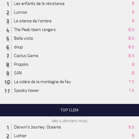
Les enfants de la résistance
9
Lumios
9
Le silence de l'ombre
9
The Peak team rangers
8.5
Bella vista
8.5
dnup
8.5
Cactus Game
8.5
Propolis
8
SAN
8
La colère de la montagne de feu
7.5
Spooky tower
7.5
TOP CLEM
des 4 derniers mois
Darwin's Journey: Oceania
9.5
Luthier
9