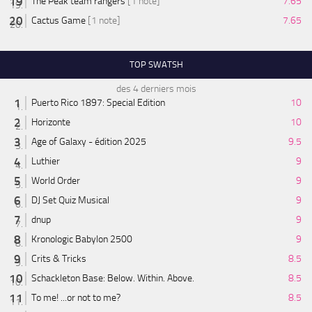
The Peak team rangers
[1 note]
7.65
Cactus Game
[1 note]
7.65
TOP SWATSH
des 4 derniers mois
Puerto Rico 1897: Special Edition
10
Horizonte
10
Age of Galaxy - édition 2025
9.5
Luthier
9
World Order
9
DJ Set Quiz Musical
9
dnup
9
Kronologic Babylon 2500
9
Crits & Tricks
8.5
Schackleton Base: Below. Within. Above.
8.5
To me! ...or not to me?
8.5