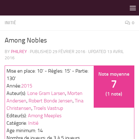
LES MEILLEURS JEUX SONT SUR VIN D'JEU !
Skip to content
INITIÉ
0
Among Nobles
BY
PHILREY
· PUBLISHED
29 FÉVRIER 2016
· UPDATED
13 AVRIL
2016
Mise en place: 10' - Règles: 15' - Partie:
Note moyenne
130'
7
Année:
2015
Auteur(s):
Lone Gram Larsen
,
Morten
(1 note)
Andersen
,
Robert Bonde Jensen
,
Tina
Christensen
,
Troels Vastrup
Editeur(s):
Among Meeples
Catégorie:
Initié
Age minimum: 14
Nombre de joueurs: de 3 à 5 joueurs