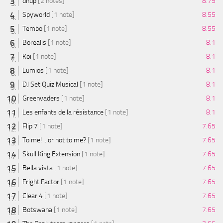
dnup
[2 notes]
8.75
Spyworld
[1 note]
8.55
Tembo
[1 note]
8.55
Borealis
[1 note]
8.1
Koi
[1 note]
8.1
Lumios
[1 note]
8.1
DJ Set Quiz Musical
[1 note]
8.1
Greenvaders
[1 note]
8.1
Les enfants de la résistance
[1 note]
8.1
Flip 7
[1 note]
7.65
To me! ...or not to me?
[1 note]
7.65
Skull King Extension
[1 note]
7.65
Bella vista
[1 note]
7.65
Fright Factor
[1 note]
7.65
Clear 4
[1 note]
7.65
Botswana
[1 note]
7.65