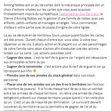
Among Nobles est un jeu de cartes dont la mécanique principale est un
choix d’actions situées sur les cartes que vous avez acquises.
Probablement inspiré du sympathique
Testament du Duc De Crecy
, le
thème d’Among Nobles est la gestion d’une famille de nobles avec ses
enfants, petits-enfants et mariages arrangés. Vous commencez
d’ailleurs votre partie avec le couple d’origine de votre lignée.
Le jeu se déroule en de nombreux tours jusque quand toutes les cartes
ont été prises. Durant chacun d’entre eux, vous allez, à votre tour,
dépenser un de vos 3 jetons action en le plaçant sur un des personnages
de votre famille sans jeton d’action afin d’exécuter une des actions
listées sur sa carte. Les actions possibles sont :
–
Gagner des sous
: c’est le nerf de la guerre car l’argent est nécessaire
aux principales actions du jeu
–
Gagner de la renommée
: c’est encore plus le nerf de la guerre car ça
correspond aux PVs
–
Prendre une de ses armées du stock
général
dans son stock
personnel
–
Placer une de ses armées sur un des 6 ou 9 territoires
(en fonction
du nombre de joueurs). A la fin de chaque tour de jeu a lieu un combat
entre les armées de chaque territoire : on retire une armée de chaque
belligérant présent sur chaque territoire jusque quand il n’en reste plus
qu’un. C’est un jeu de majorité par élimination. Le survivant devient
souverain du territoire ce qui lui permettra de gagner de l’or et du
prestige en fonction du territoire.