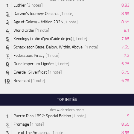
Luthier
[3 notes]
8.83
Darwin's Journey: Oceania
[1 note]
8.55
Age of Galaxy - édition 2025
[1 note]
8.55
World Order
[1 note]
8.1
Xenology (+ Vin d'jeu d'aide de jeu)
[1 note]
7.65
Schackleton Base: Below. Within. Above.
[1 note]
7.65
Federation: Piracy
[1 note]
7.2
Dune Imperium Lignées
[1 note]
6.75
Everdell Silverfrost
[1 note]
6.75
Revenant
[1 note]
6.75
TOP INITIÉS
des 4 derniers mois
Puerto Rico 1897: Special Edition
[1 note]
9
Fromage
[1 note]
8.55
Life of The Amazonia
[1 note]
8.55