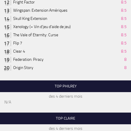
Fright Factor
8.5
Wingspan: Extension Amériques
8.5
Skull King Extension
8.5
Xenology (+ Vin d'jeu d'aide de jeu)
8.5
The Vale of Eternity: Curse
8.5
Flip 7
8.5
Clear 4
8.5
Federation: Piracy
8
Origin Story
8
TOP PHILREY
des 4 derniers mois
N/A
TOP CLAIRE
des 4 derniers mois