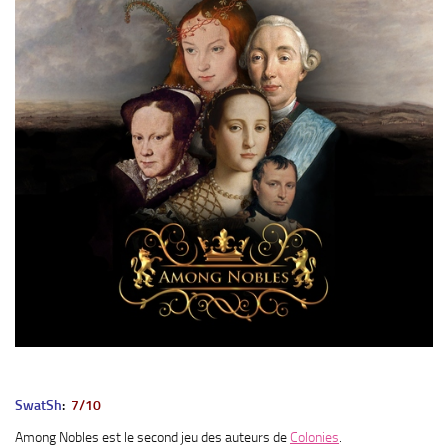
SwatSh
:
7/10
Among Nobles est le second jeu des auteurs de
Colonies
.