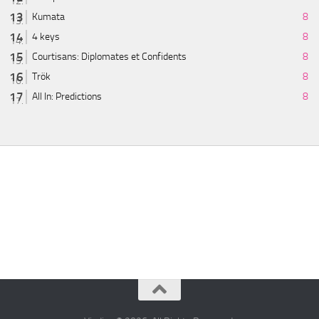
Kumata
8
4 keys
8
Courtisans: Diplomates et Confidents
8
Trök
8
All In: Predictions
8