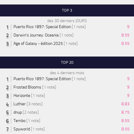
TOP 3
des 30 derniers JOURS
Puerto Rico 1897: Special Edition
[1 note]
9
Darwin's Journey: Oceania
[1 note]
8.55
Age of Galaxy - édition 2025
[1 note]
8.55
TOP 20
des 4 derniers mois
Puerto Rico 1897: Special Edition
[1 note]
9
Frosted Blooms
[1 note]
9
Horizonte
[1 note]
9
Luthier
[3 notes]
8.83
dnup
[2 notes]
8.75
Tembo
[1 note]
8.55
Spyworld
[1 note]
8.55