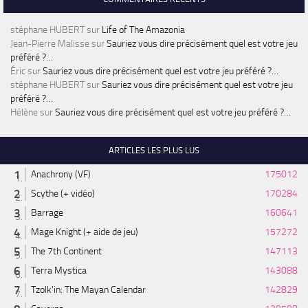
stéphane HUBERT
sur
Life of The Amazonia
Jean-Pierre Malisse
sur
Sauriez vous dire précisément quel est votre jeu
préféré ?…
Éric
sur
Sauriez vous dire précisément quel est votre jeu préféré ?…
stéphane HUBERT
sur
Sauriez vous dire précisément quel est votre jeu
préféré ?…
Hélène
sur
Sauriez vous dire précisément quel est votre jeu préféré ?…
ARTICLES LES PLUS LUS
Anachrony (VF)
175012
Scythe (+ vidéo)
170284
Barrage
160641
Mage Knight (+ aide de jeu)
157272
The 7th Continent
147113
Terra Mystica
143088
Tzolk'in: The Mayan Calendar
142829