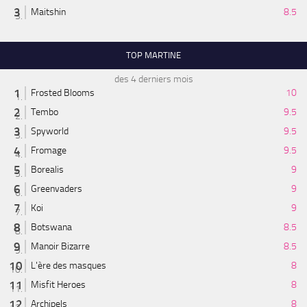
Maitshin
8.5
TOP MARTINE
des 4 derniers mois
Frosted Blooms
10
Tembo
9.5
Spyworld
9.5
Fromage
9.5
Borealis
9
Greenvaders
9
Koi
9
Botswana
8.5
Manoir Bizarre
8.5
L'ère des masques
8
Misfit Heroes
8
Archipels
8