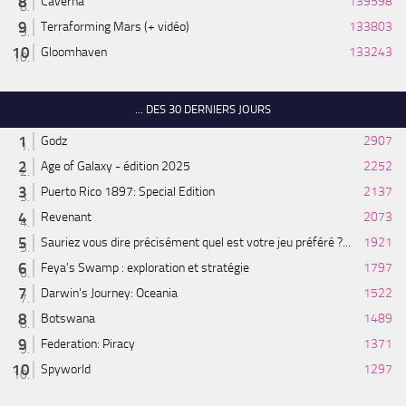
Caverna
139598
Terraforming Mars (+ vidéo)
133803
Gloomhaven
133243
... DES 30 DERNIERS JOURS
Godz
2907
Age of Galaxy - édition 2025
2252
Puerto Rico 1897: Special Edition
2137
Revenant
2073
Sauriez vous dire précisément quel est votre jeu préféré ?...
1921
Feya’s Swamp : exploration et stratégie
1797
Darwin's Journey: Oceania
1522
Botswana
1489
Federation: Piracy
1371
Spyworld
1297