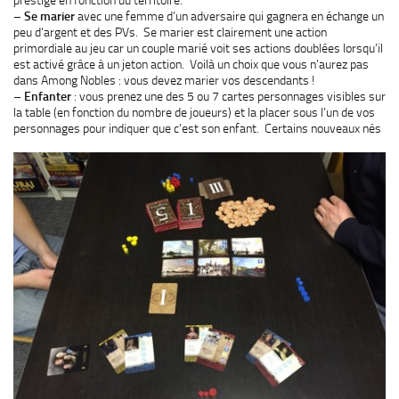
–
Se marier
avec une femme d’un adversaire qui gagnera en échange un
peu d’argent et des PVs. Se marier est clairement une action
primordiale au jeu car un couple marié voit ses actions doublées lorsqu’il
est activé grâce à un jeton action. Voilà un choix que vous n’aurez pas
dans Among Nobles : vous devez marier vos descendants !
–
Enfanter
: vous prenez une des 5 ou 7 cartes personnages visibles sur
la table (en fonction du nombre de joueurs) et la placer sous l’un de vos
personnages pour indiquer que c’est
son enfant. Certains nouveaux nés