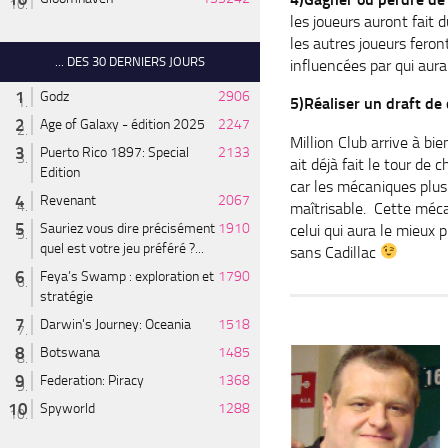
les joueurs auront fait 
les autres joueurs feront
... DES 30 DERNIERS JOURS
influencées par qui aura
Godz
2906
5)Réaliser un draft de 
Age of Galaxy - édition 2025
2247
Million Club arrive à bi
Puerto Rico 1897: Special
2133
ait déjà fait le tour de
Edition
car les mécaniques plus
Revenant
2067
maîtrisable. Cette méca
Sauriez vous dire précisément
1910
celui qui aura le mieux p
quel est votre jeu préféré ?...
sans Cadillac
Feya’s Swamp : exploration et
1790
stratégie
Darwin's Journey: Oceania
1518
Botswana
1485
Federation: Piracy
1368
Spyworld
1288