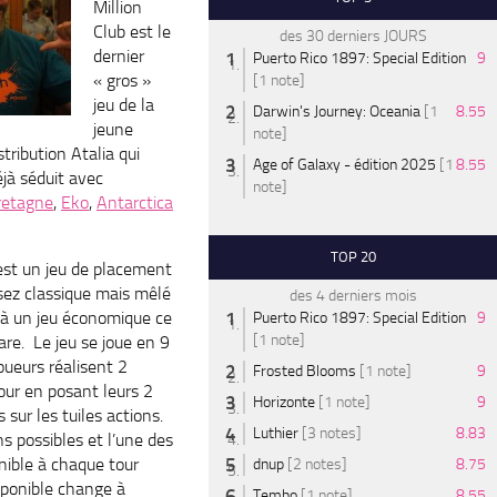
Million
Club est le
des 30 derniers JOURS
dernier
Puerto Rico 1897: Special Edition
9
« gros »
[1 note]
jeu de la
Darwin's Journey: Oceania
[1
8.55
jeune
note]
tribution Atalia qui
Age of Galaxy - édition 2025
[1
8.55
éjà séduit avec
note]
retagne
,
Eko
,
Antarctica
TOP 20
 est un jeu de placement
ssez classique mais mêlé
des 4 derniers mois
t à un jeu économique ce
Puerto Rico 1897: Special Edition
9
[1 note]
rare. Le jeu se joue en 9
joueurs réalisent 2
Frosted Blooms
[1 note]
9
our en posant leurs 2
Horizonte
[1 note]
9
s sur les tuiles actions.
Luthier
[3 notes]
8.83
ons possibles et l’une des
nible à chaque tour
dnup
[2 notes]
8.75
isponible change à
Tembo
[1 note]
8.55