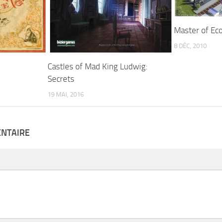
Master of E
8 DÉC, 2010
e
Castles of Mad King Ludwig:
Secrets
19 MAI, 2016
ENTAIRE