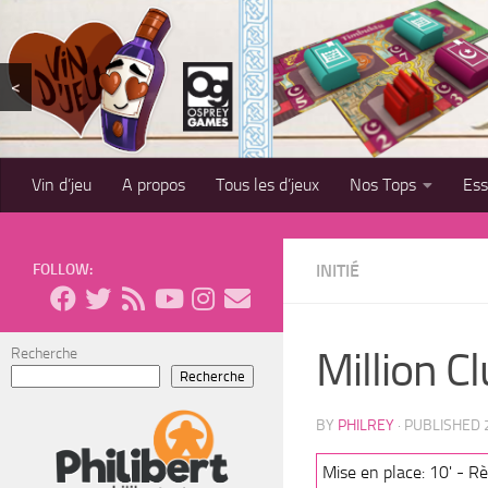
Skip to content
<
Vin d’jeu
A propos
Tous les d’jeux
Nos Tops
Es
FOLLOW:
INITIÉ
Million C
Recherche
Recherche
BY
PHILREY
· PUBLISHED
Mise en place: 10' - Règ