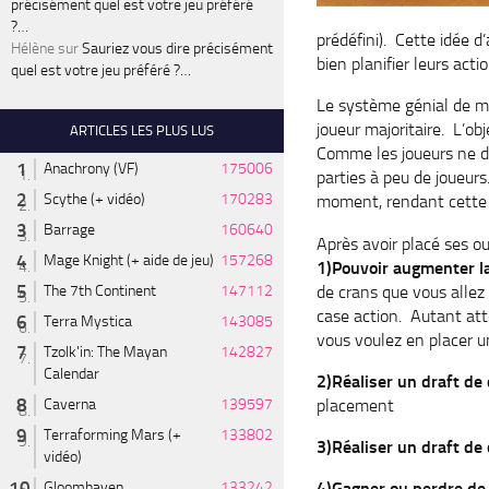
précisément quel est votre jeu préféré
?…
prédéfini). Cette idée d
Hélène
sur
Sauriez vous dire précisément
bien planifier leurs acti
quel est votre jeu préféré ?…
Le système génial de ma
joueur majoritaire. L’obj
ARTICLES LES PLUS LUS
Comme les joueurs ne dis
Anachrony (VF)
175006
parties à peu de joueur
Scythe (+ vidéo)
170283
moment, rendant cette a
Barrage
160640
Après avoir placé ses ou
Mage Knight (+ aide de jeu)
157268
1)Pouvoir augmenter la
de crans que vous allez
The 7th Continent
147112
case action. Autant att
Terra Mystica
143085
vous voulez en placer un
Tzolk'in: The Mayan
142827
Calendar
2)Réaliser un draft de
placement
Caverna
139597
Terraforming Mars (+
133802
3)Réaliser un draft de 
vidéo)
Gloomhaven
133242
4)Gagner ou perdre de 