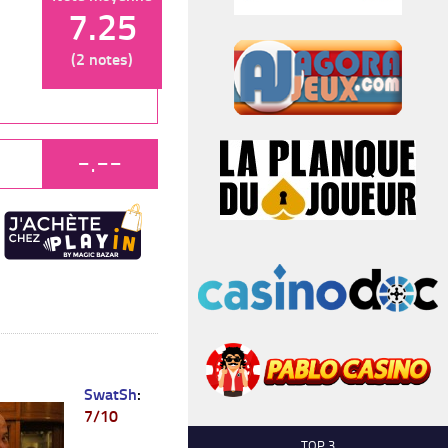
7.25
(2 notes)
-.--
SwatSh
:
7/10
TOP 3