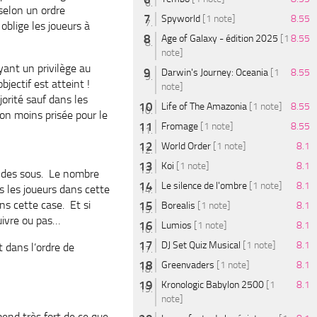
selon un ordre
Spyworld
[1 note]
8.55
oblige les joueurs à
Age of Galaxy - édition 2025
[1
8.55
note]
oyant un privilège au
Darwin's Journey: Oceania
[1
8.55
objectif est atteint !
note]
orité sauf dans les
Life of The Amazonia
[1 note]
8.55
ion moins prisée pour le
Fromage
[1 note]
8.55
World Order
[1 note]
8.1
Koi
[1 note]
8.1
r des sous. Le nombre
Le silence de l'ombre
[1 note]
8.1
 les joueurs dans cette
ns cette case. Et si
Borealis
[1 note]
8.1
suivre ou pas…
Lumios
[1 note]
8.1
DJ Set Quiz Musical
[1 note]
8.1
t dans l’ordre de
Greenvaders
[1 note]
8.1
Kronologic Babylon 2500
[1
8.1
note]
pend très fort de ce que