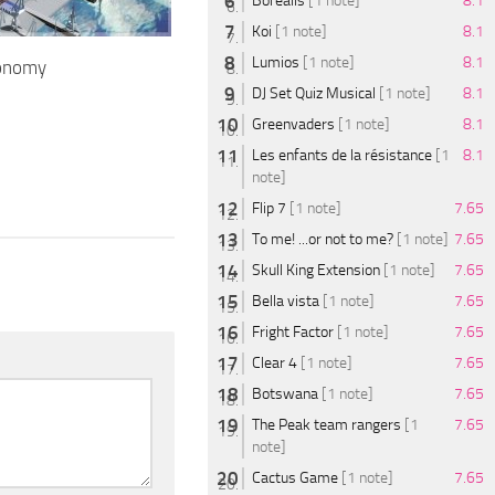
Borealis
[1 note]
8.1
Koi
[1 note]
8.1
Lumios
[1 note]
8.1
conomy
DJ Set Quiz Musical
[1 note]
8.1
Greenvaders
[1 note]
8.1
Les enfants de la résistance
[1
8.1
note]
Flip 7
[1 note]
7.65
To me! ...or not to me?
[1 note]
7.65
Skull King Extension
[1 note]
7.65
Bella vista
[1 note]
7.65
Fright Factor
[1 note]
7.65
Clear 4
[1 note]
7.65
Botswana
[1 note]
7.65
The Peak team rangers
[1
7.65
note]
Cactus Game
[1 note]
7.65