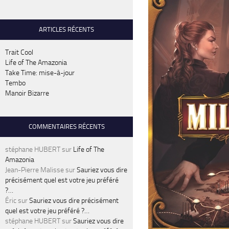
ARTICLES RÉCENTS
Trait Cool
Life of The Amazonia
Take Time: mise-à-jour
Tembo
Manoir Bizarre
COMMENTAIRES RÉCENTS
stéphane HUBERT
sur
Life of The
Amazonia
Jean-Pierre Malisse
sur
Sauriez vous dire
précisément quel est votre jeu préféré
?…
Éric
sur
Sauriez vous dire précisément
quel est votre jeu préféré ?…
stéphane HUBERT
sur
Sauriez vous dire