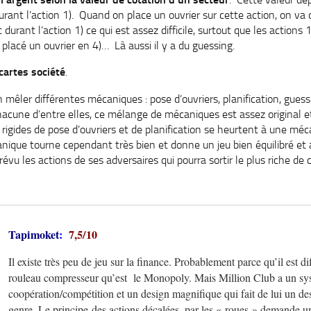
durant l’action 1). Quand on place un ouvrier sur cette action, on va
 durant l’action 1) ce qui est assez difficile, surtout que les actions 
 placé un ouvrier en 4)… Là aussi il y a du guessing.
cartes société
.
en mêler différentes mécaniques : pose d’ouvriers, planification, gues
 chacune d’entre elles, ce mélange de mécaniques est assez original 
 rigides de pose d’ouvriers et de planification se heurtent à une mé
nique tourne cependant très bien et donne un jeu bien équilibré et a
révu les actions de ses adversaires qui pourra sortir le plus riche de 
Tapimoket
:
7,5/10
Il existe très peu de jeu sur la finance. Probablement parce qu’il est dif
rouleau compresseur qu’est le Monopoly. Mais Million Club a un sys
coopération/compétition et un design magnifique qui fait de lui un d
genre. Le principe des actions décalées, par les « roues » demande un