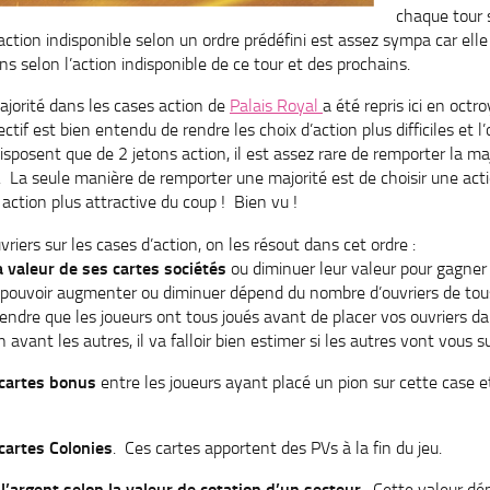
chaque tour 
’action indisponible selon un ordre prédéfini est assez sympa car elle 
ons selon l’action indisponible de ce tour et des prochains.
jorité dans les cases action de
Palais Royal
a été repris ici en octr
ectif est bien entendu de rendre les choix d’action plus difficiles et l’
posent que de 2 jetons action, il est assez rare de remporter la maj
s. La seule manière de remporter une majorité est de choisir une act
ction plus attractive du coup ! Bien vu !
vriers sur les cases d’action, on les résout dans cet ordre :
 valeur de ses cartes sociétés
ou diminuer leur valeur pour gagne
 pouvoir augmenter ou diminuer dépend du nombre d’ouvriers de tous
endre que les joueurs ont tous joués avant de placer vos ouvriers da
 avant les autres, il va falloir bien estimer si les autres vont vous 
 cartes bonus
entre les joueurs ayant placé un pion sur cette case e
cartes Colonies
. Ces cartes apportent des PVs à la fin du jeu.
l’argent selon la valeur de cotation d’un secteur
. Cette valeur dé