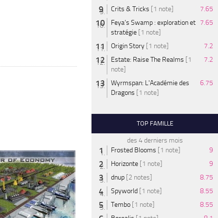
Crits & Tricks
[1 note]
7.65
Feya’s Swamp : exploration et
7.65
stratégie
[1 note]
Origin Story
[1 note]
7.2
Estate: Raise The Realms
[1
7.2
note]
Wyrmspan: L'Académie des
6.75
Dragons
[1 note]
TOP FAMILLE
des 4 derniers mois
Frosted Blooms
[1 note]
9
Horizonte
[1 note]
9
dnup
[2 notes]
8.75
Spyworld
[1 note]
8.55
Tembo
[1 note]
8.55