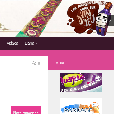
>
Vidéos
Liens
MORE
8
Note moyenne