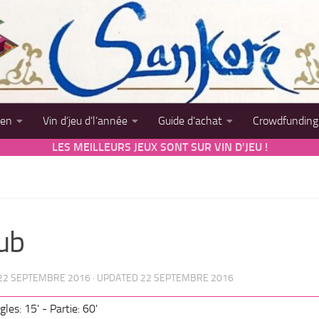
sen
Vin d’jeu d’l’année
Guide d’achat
Crowdfunding
LES MEILLEURS JEUX SONT SUR VIN D'JEU !
lub
22 SEPTEMBRE 2016
· UPDATED
22 SEPTEMBRE 2016
les: 15' - Partie: 60'