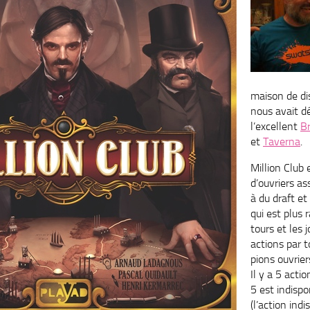
maison de dis
nous avait d
l’excellent
B
et
Taverna
.
Million Club
d’ouvriers a
à du draft e
qui est plus 
tours et les 
actions par t
pions ouvrier
Il y a 5 acti
5 est indispo
(l’action ind