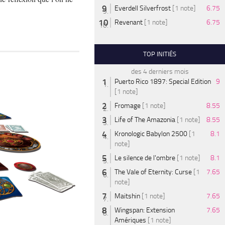
Everdell Silverfrost
[1 note]
6.75
Revenant
[1 note]
6.75
TOP INITIÉS
des 4 derniers mois
Puerto Rico 1897: Special Edition
9
[1 note]
Fromage
[1 note]
8.55
Life of The Amazonia
[1 note]
8.55
Kronologic Babylon 2500
[1
8.1
note]
Le silence de l'ombre
[1 note]
8.1
The Vale of Eternity: Curse
[1
7.65
note]
Maitshin
[1 note]
7.65
Wingspan: Extension
7.65
Amériques
[1 note]