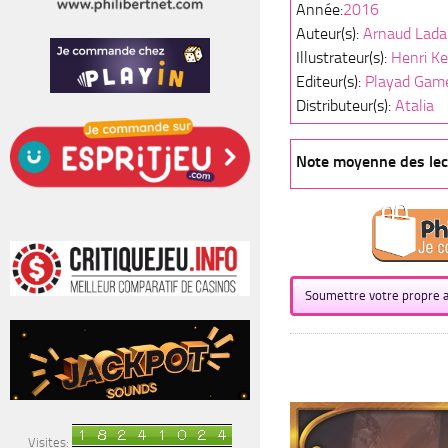
Année:
2016
Auteur(s):
Arnaud Lad
Illustrateur(s):
Henri K
Editeur(s):
Playad Gam
Distributeur(s):
Atalia
Note moyenne des lect
Soumettre votre propre a
Visites: