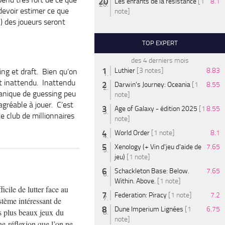
Les enfants de la résistance
[1
8.1
 devoir estimer ce que
note]
1) des joueurs seront
TOP EXPERT
des 4 derniers mois
Luthier
[3 notes]
8.83
sing et draft. Bien qu’on
et inattendu. Inattendu
Darwin's Journey: Oceania
[1
8.55
canique de guessing peu
note]
gréable à jouer. C’est
Age of Galaxy - édition 2025
[1
8.55
ce club de millionnaires
note]
World Order
[1 note]
8.1
Xenology (+ Vin d'jeu d'aide de
7.65
jeu)
[1 note]
Schackleton Base: Below.
7.65
Within. Above.
[1 note]
ficile de lutter face au
Federation: Piracy
[1 note]
7.2
tème intéressant de
Dune Imperium Lignées
[1
6.75
es plus beaux jeux du
note]
e réflexion que l’on ne