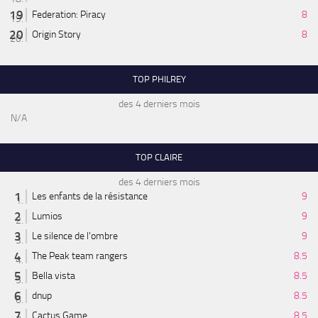
Federation: Piracy
8
Origin Story
8
TOP PHILREY
des 4 derniers mois
N/A
TOP CLAIRE
des 4 derniers mois
Les enfants de la résistance
9
Lumios
9
Le silence de l'ombre
9
The Peak team rangers
8.5
Bella vista
8.5
dnup
8.5
Cactus Game
8.5