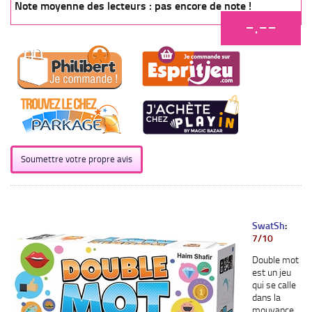
Note moyenne des lecteurs : pas encore de note !
-.--
Soumettre votre propre avis
SwatSh
:
7/10
Double mot
est un jeu
qui se calle
dans la
mouvance