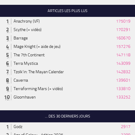
ARTICLES LES PLUS LUS
Anachrony (VF)
175019
Scythe (+ vidéo)
170291
Barrage
160670
Mage Knight (+ aide de jeu)
157276
The 7th Continent
147118
Terra Mystica
143099
Tzolk'in: The Mayan Calendar
142832
Caverna
139601
Terraforming Mars (+ vidéo)
133810
Gloomhaven
133252
... DES 30 DERNIERS JOURS
Godz
2917