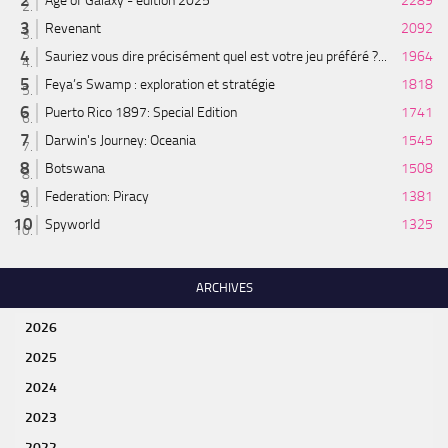
Age of Galaxy - édition 2025
2289
Revenant
2092
Sauriez vous dire précisément quel est votre jeu préféré ?...
1964
Feya’s Swamp : exploration et stratégie
1818
Puerto Rico 1897: Special Edition
1741
Darwin's Journey: Oceania
1545
Botswana
1508
Federation: Piracy
1381
Spyworld
1325
ARCHIVES
2026
2025
2024
2023
2022