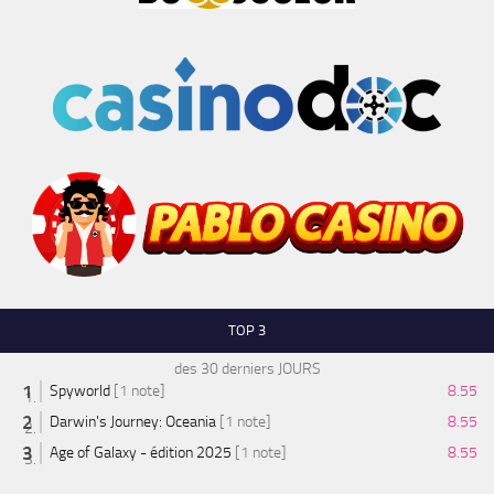
TOP 3
des 30 derniers JOURS
Spyworld
[1 note]
8.55
Darwin's Journey: Oceania
[1 note]
8.55
Age of Galaxy - édition 2025
[1 note]
8.55