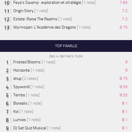
Feya’s Swamp : exploration et stratégie
[1 note]
7.65
Origin Story
[1 note]
7.2
Estate: Raise The Realms
[1 note]
7.2
Wyrmspan: L'Académie des Dragons
[1 note]
6.75
TOP FAMILLE
des 4 derniers mois
Frosted Blooms
[1 note]
9
Horizonte
[1 note]
9
dnup
[2 notes]
8.75
Spyworld
[1 note]
8.55
Tembo
[1 note]
8.55
Borealis
[1 note]
8.1
Koi
[1 note]
8.1
Lumios
[1 note]
8.1
DJ Set Quiz Musical
[1 note]
8.1