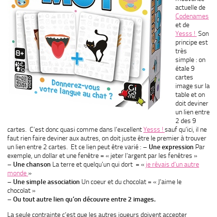
actuelle de
Codenames
et de
Yesss !
Son
principe est
très
simple : on
étale 9
cartes
image sur la
table et on
doit deviner
un lien entre
2 des 9
cartes. C’est donc quasi comme dans l’excellent
Yesss !
sauf qu’ici, il ne
faut rien faire deviner aux autres, on doit juste être le premier à trouver
un lien entre 2 cartes. Et ce lien peut être varié :
– Une expression
Par
exemple, un dollar et une fenêtre = « jeter l’argent par les fenêtres »
– Une chanson
La terre et quelqu’un qui dort = «
je rêvais d’un autre
monde
»
– Une simple association
Un coeur et du chocolat = « J’aime le
chocolat »
– Ou tout autre lien qu’on découvre entre 2 images.
La seule contrainte c’est que les autres joueurs doivent accepter