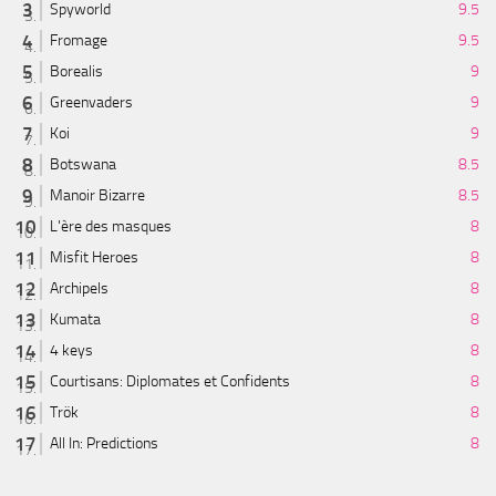
Spyworld
9.5
Fromage
9.5
Borealis
9
Greenvaders
9
Koi
9
Botswana
8.5
Manoir Bizarre
8.5
L'ère des masques
8
Misfit Heroes
8
Archipels
8
Kumata
8
4 keys
8
Courtisans: Diplomates et Confidents
8
Trök
8
All In: Predictions
8