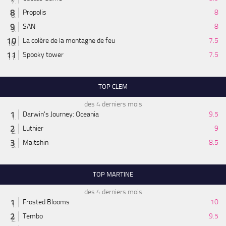
Propolis
8
SAN
8
La colère de la montagne de feu
7.5
Spooky tower
7.5
TOP CLEM
des 4 derniers mois
Darwin's Journey: Oceania
9.5
Luthier
9
Maitshin
8.5
TOP MARTINE
des 4 derniers mois
Frosted Blooms
10
Tembo
9.5