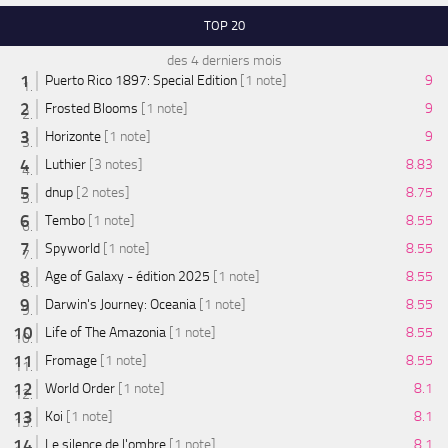
TOP 20
des 4 derniers mois
Puerto Rico 1897: Special Edition
[1 note]
9
Frosted Blooms
[1 note]
9
Horizonte
[1 note]
9
Luthier
[3 notes]
8.83
dnup
[2 notes]
8.75
Tembo
[1 note]
8.55
Spyworld
[1 note]
8.55
Age of Galaxy - édition 2025
[1 note]
8.55
Darwin's Journey: Oceania
[1 note]
8.55
Life of The Amazonia
[1 note]
8.55
Fromage
[1 note]
8.55
World Order
[1 note]
8.1
Koi
[1 note]
8.1
Le silence de l'ombre
[1 note]
8.1