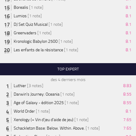
Borealis
[1 note]
8.1
Lumios
[1 note]
8.1
DJ Set Quiz Musical
[1 note]
8.1
Greenvaders
[1 note]
8.1
Kronologic Babylon 2500
[1 note]
8.1
Les enfants de la résistance
[1 note]
8.1
TOP EXPERT
des 4 derniers mois
Luthier
[3 notes]
8.83
Darwin's Journey: Oceania
[1 note]
8.55
Age of Galaxy - édition 2025
[1 note]
8.55
World Order
[1 note]
8.1
Xenology (+ Vin d'jeu d'aide de jeu)
[1 note]
7.65
Schackleton Base: Below. Within. Above.
[1 note]
7.65