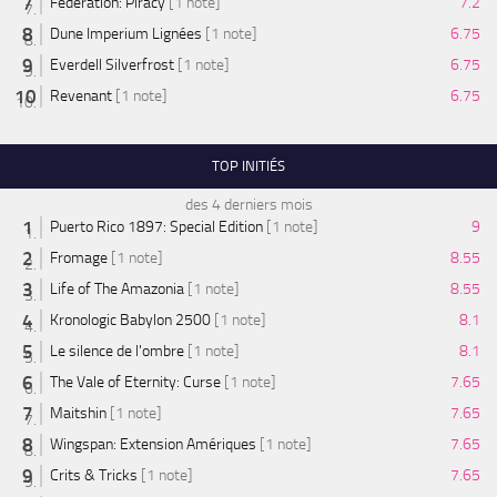
Federation: Piracy
[1 note]
7.2
Dune Imperium Lignées
[1 note]
6.75
Everdell Silverfrost
[1 note]
6.75
Revenant
[1 note]
6.75
TOP INITIÉS
des 4 derniers mois
Puerto Rico 1897: Special Edition
[1 note]
9
Fromage
[1 note]
8.55
Life of The Amazonia
[1 note]
8.55
Kronologic Babylon 2500
[1 note]
8.1
Le silence de l'ombre
[1 note]
8.1
The Vale of Eternity: Curse
[1 note]
7.65
Maitshin
[1 note]
7.65
Wingspan: Extension Amériques
[1 note]
7.65
Crits & Tricks
[1 note]
7.65