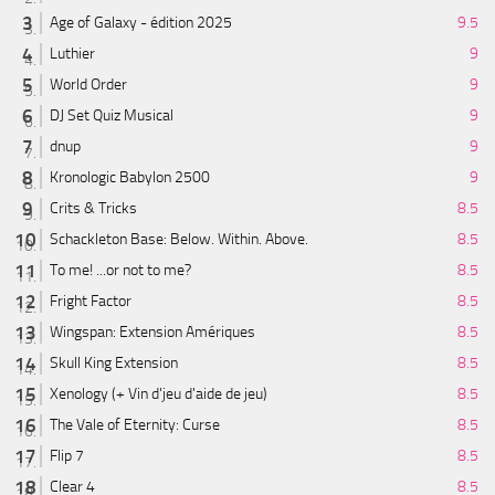
Age of Galaxy - édition 2025
9.5
Luthier
9
World Order
9
DJ Set Quiz Musical
9
dnup
9
Kronologic Babylon 2500
9
Crits & Tricks
8.5
Schackleton Base: Below. Within. Above.
8.5
To me! ...or not to me?
8.5
Fright Factor
8.5
Wingspan: Extension Amériques
8.5
Skull King Extension
8.5
Xenology (+ Vin d'jeu d'aide de jeu)
8.5
The Vale of Eternity: Curse
8.5
Flip 7
8.5
Clear 4
8.5