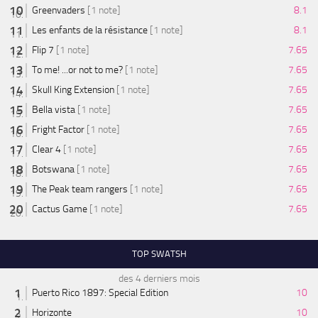
Greenvaders
[1 note]
8.1
Les enfants de la résistance
[1 note]
8.1
Flip 7
[1 note]
7.65
To me! ...or not to me?
[1 note]
7.65
Skull King Extension
[1 note]
7.65
Bella vista
[1 note]
7.65
Fright Factor
[1 note]
7.65
Clear 4
[1 note]
7.65
Botswana
[1 note]
7.65
The Peak team rangers
[1 note]
7.65
Cactus Game
[1 note]
7.65
TOP SWATSH
des 4 derniers mois
Puerto Rico 1897: Special Edition
10
Horizonte
10