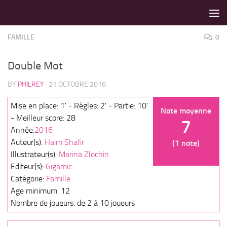
LES MEILLEURS JEUX SONT SUR VIN D'JEU !
Skip to content
FAMILLE
0
Double Mot
BY
PHILREY
·
21 OCTOBRE 2016
Mise en place: 1' - Règles: 2' - Partie: 10'
Note moyenne
- Meilleur score: 28
7
Année:
2016
Auteur(s):
Haim Shafir
(1 note)
Illustrateur(s):
Marina Zlochin
Editeur(s):
Gigamic
Catégorie:
Famille
Age minimum: 12
Nombre de joueurs: de 2 à 10 joueurs