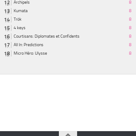
Archipels
8
Kumata
8
Trök
8
4 keys
8
Courtisans: Diplomates et Confidents
8
All In: Predictions
8
Micro Héro: Ulysse
8