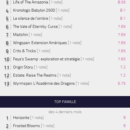
Life of The Amazonia
[1 note]
8.55
Kronologic Babylon 2500
[1 note]
8.1
Le silence de l'ombre
[1 note]
8.1
The Vale of Eternity: Curse
[1 note]
7.65
Maitshin
[1 note]
7.65
Wingspan: Extension Amériques
[1 note]
7.65
Crits & Tricks
[1 note]
7.65
Feya’s Swamp : exploration et stratégie
[1 note]
7.65
Origin Story
[1 note]
7.2
Estate: Raise The Realms
[1 note]
7.2
Wyrmspan: L'Académie des Dragons
[1 note]
6.75
TOP FAMILLE
des 4 derniers mois
Horizonte
[1 note]
9
Frosted Blooms
[1 note]
9