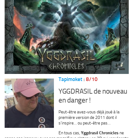
Tapimoket
:
8/10
YGGDRASIL de nouveau
en danger !
Peut-être avez-vous déjà joué à la
première version de 2011 dont il
s’inspire… ou peut-être pas…
En tous cas,
Yggdrasil Chronicles
ne