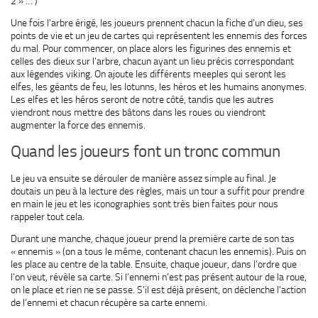
2 » … )
Une fois l’arbre érigé, les joueurs prennent chacun la fiche d’un dieu, ses
points de vie et un jeu de cartes qui représentent les ennemis des forces
du mal. Pour commencer, on place alors les figurines des ennemis et
celles des dieux sur l’arbre, chacun ayant un lieu précis correspondant
aux légendes viking. On ajoute les différents meeples qui seront les
elfes, les géants de feu, les lotunns, les héros et les humains anonymes.
Les elfes et les héros seront de notre côté, tandis que les autres
viendront nous mettre des bâtons dans les roues ou viendront
augmenter la force des ennemis.
Quand les joueurs font un tronc commun
Le jeu va ensuite se dérouler de manière assez simple au final. Je
doutais un peu à la lecture des règles, mais un tour a suffit pour prendre
en main le jeu et les iconographies sont très bien faites pour nous
rappeler tout cela.
Durant une manche, chaque joueur prend la première carte de son tas
« ennemis » (on a tous le même, contenant chacun les ennemis). Puis on
les place au centre de la table. Ensuite, chaque joueur, dans l’ordre que
l’on veut, révèle sa carte. Si l’ennemi n’est pas présent autour de la roue,
on le place et rien ne se passe. S’il est déjà présent, on déclenche l’action
de l’ennemi et chacun récupère sa carte ennemi.