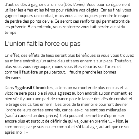
d’autres dés à gagner sur un lieu (Dés
Vanes
). Vous pourrez également
utiliser les elfes et les héros pour réduire vos dégâts. Car au final, vous
gagnez toujours un combat, mais vous allez toujours prendre le risque
de perdre des points de vie. Ce seront ces renforts qui permettront de
les prévenir. Bien entendu, vous renforcez vous fait perdre aussi du
temps.
L’union fait la force ou pas
En effet, des effets de lieux seront plus bénéfiques si vous vous trouvez
au même endroit qu’un autre dieu et sans ennemis sur place. Toutefois,
plus vous vous regroupez, moins vous êtes répartis sur l’arbre et
comme il faut être un peu partout, il faudra prendre les bonnes
décisions.
Dans
Yggdrasil Chronicles,
la tension va monter de plus en plus et la
victoire sera possible si vous agissez au bon endroit au bon moment, et
bien sûr il y aura une part de chance pour le lancer des dés de combat et
le tirage des cartes ennemi. Les pros de la mémoire pourront deviner
l’ordre de leurs cartes ennemis, car celles-ci ne sont pas mélangées
(sauf à cause d’un dieu précis). Cela pouvant permettre d’optimiser
encore plus et surtout de définir de qui va jouer en premier… « Non, je
commence, car je suis nul en combat et s’il faut agir, autant que ce soit
après moi ! »