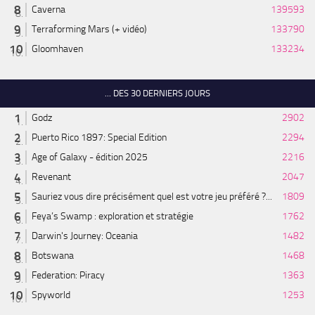
Caverna
139593
Terraforming Mars (+ vidéo)
133790
Gloomhaven
133234
... DES 30 DERNIERS JOURS
Godz
2902
Puerto Rico 1897: Special Edition
2294
Age of Galaxy - édition 2025
2216
Revenant
2047
Sauriez vous dire précisément quel est votre jeu préféré ?...
1809
Feya’s Swamp : exploration et stratégie
1762
Darwin's Journey: Oceania
1482
Botswana
1468
Federation: Piracy
1363
Spyworld
1253