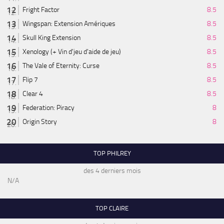
Fright Factor
8.5
Wingspan: Extension Amériques
8.5
Skull King Extension
8.5
Xenology (+ Vin d'jeu d'aide de jeu)
8.5
The Vale of Eternity: Curse
8.5
Flip 7
8.5
Clear 4
8.5
Federation: Piracy
8
Origin Story
8
TOP PHILREY
des 4 derniers mois
N/A
TOP CLAIRE