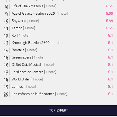
Life of The Amazonia
[1 note]
8.55
Age of Galaxy - édition 2025
[1 note]
8.55
Spyworld
[1 note]
8.55
Tembo
[1 note]
8.55
Koi
[1 note]
8.1
Kronologic Babylon 2500
[1 note]
8.1
Borealis
[1 note]
8.1
Greenvaders
[1 note]
8.1
DJ Set Quiz Musical
[1 note]
8.1
Le silence de l'ombre
[1 note]
8.1
World Order
[1 note]
8.1
Lumios
[1 note]
8.1
Les enfants de la résistance
[1 note]
8.1
TOP EXPERT