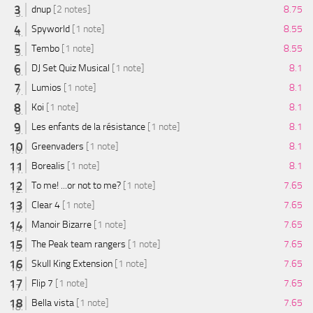
dnup
[2 notes]
8.75
Spyworld
[1 note]
8.55
Tembo
[1 note]
8.55
DJ Set Quiz Musical
[1 note]
8.1
Lumios
[1 note]
8.1
Koi
[1 note]
8.1
Les enfants de la résistance
[1 note]
8.1
Greenvaders
[1 note]
8.1
Borealis
[1 note]
8.1
To me! ...or not to me?
[1 note]
7.65
Clear 4
[1 note]
7.65
Manoir Bizarre
[1 note]
7.65
The Peak team rangers
[1 note]
7.65
Skull King Extension
[1 note]
7.65
Flip 7
[1 note]
7.65
Bella vista
[1 note]
7.65