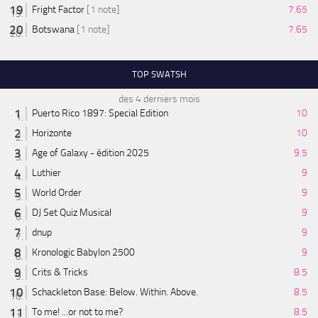
Fright Factor
[1 note]
7.65
Botswana
[1 note]
7.65
TOP SWATSH
des 4 derniers mois
Puerto Rico 1897: Special Edition
10
Horizonte
10
Age of Galaxy - édition 2025
9.5
Luthier
9
World Order
9
DJ Set Quiz Musical
9
dnup
9
Kronologic Babylon 2500
9
Crits & Tricks
8.5
Schackleton Base: Below. Within. Above.
8.5
To me! ...or not to me?
8.5