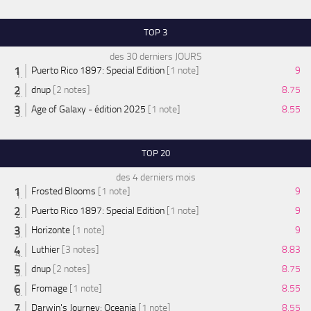
TOP 3
des 30 derniers JOURS
Puerto Rico 1897: Special Edition
[1 note]
9
dnup
[2 notes]
8.75
Age of Galaxy - édition 2025
[1 note]
8.55
TOP 20
des 4 derniers mois
Frosted Blooms
[1 note]
9
Puerto Rico 1897: Special Edition
[1 note]
9
Horizonte
[1 note]
9
Luthier
[3 notes]
8.83
dnup
[2 notes]
8.75
Fromage
[1 note]
8.55
Darwin's Journey: Oceania
[1 note]
8.55