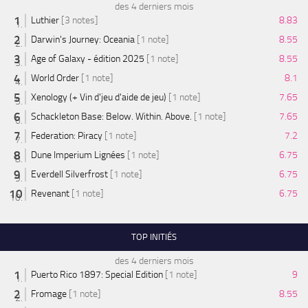
des 4 derniers mois
Luthier
[3 notes]
8.83
Darwin's Journey: Oceania
[1 note]
8.55
Age of Galaxy - édition 2025
[1 note]
8.55
World Order
[1 note]
8.1
Xenology (+ Vin d'jeu d'aide de jeu)
[1 note]
7.65
Schackleton Base: Below. Within. Above.
[1 note]
7.65
Federation: Piracy
[1 note]
7.2
Dune Imperium Lignées
[1 note]
6.75
Everdell Silverfrost
[1 note]
6.75
Revenant
[1 note]
6.75
TOP INITIÉS
des 4 derniers mois
Puerto Rico 1897: Special Edition
[1 note]
9
Fromage
[1 note]
8.55