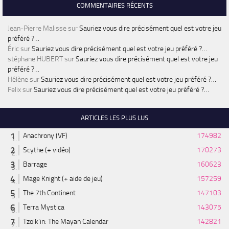
COMMENTAIRES RÉCENTS
Jean-Pierre Malisse
sur
Sauriez vous dire précisément quel est votre jeu
préféré ?…
Éric
sur
Sauriez vous dire précisément quel est votre jeu préféré ?…
stéphane HUBERT
sur
Sauriez vous dire précisément quel est votre jeu
préféré ?…
Hélène
sur
Sauriez vous dire précisément quel est votre jeu préféré ?…
Felix
sur
Sauriez vous dire précisément quel est votre jeu préféré ?…
ARTICLES LES PLUS LUS
Anachrony (VF)
174982
Scythe (+ vidéo)
170273
Barrage
160623
Mage Knight (+ aide de jeu)
157259
The 7th Continent
147103
Terra Mystica
143075
Tzolk'in: The Mayan Calendar
142821