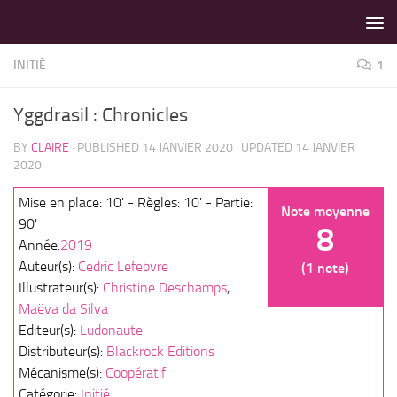
LES MEILLEURS JEUX SONT SUR VIN D'JEU !
Skip to content
INITIÉ
1
Yggdrasil : Chronicles
BY
CLAIRE
· PUBLISHED
14 JANVIER 2020
· UPDATED
14 JANVIER
2020
Mise en place: 10' - Règles: 10' - Partie:
Note moyenne
90'
8
Année:
2019
Auteur(s):
Cedric Lefebvre
(1 note)
Illustrateur(s):
Christine Deschamps
,
Maëva da Silva
Editeur(s):
Ludonaute
Distributeur(s):
Blackrock Editions
Mécanisme(s):
Coopératif
Catégorie:
Initié