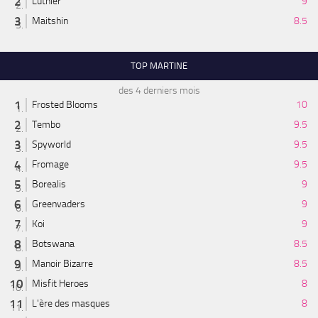
Luthier
9
Maitshin
8.5
TOP MARTINE
des 4 derniers mois
Frosted Blooms
10
Tembo
9.5
Spyworld
9.5
Fromage
9.5
Borealis
9
Greenvaders
9
Koi
9
Botswana
8.5
Manoir Bizarre
8.5
Misfit Heroes
8
L'ère des masques
8