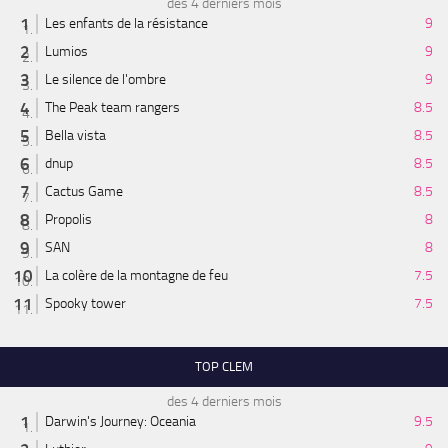
des 4 derniers mois
Les enfants de la résistance
9
Lumios
9
Le silence de l'ombre
9
The Peak team rangers
8.5
Bella vista
8.5
dnup
8.5
Cactus Game
8.5
Propolis
8
SAN
8
La colère de la montagne de feu
7.5
Spooky tower
7.5
TOP CLEM
des 4 derniers mois
Darwin's Journey: Oceania
9.5