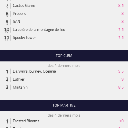
Cactus Game
8.5
Propolis
8
SAN
8
La colère de la montagne de feu
7.5
Spooky tower
7.5
TOP CLEM
des 4 derniers mois
Darwin's Journey: Oceania
9.5
Luthier
9
Maitshin
8.5
TOP MARTINE
des 4 derniers mois
Frosted Blooms
10