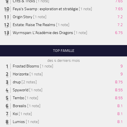
Crits & Tricks
[1 note]
7.65
Feya’s Swamp : exploration et stratégie
[1 note]
7.65
Origin Story
[1 note]
7.2
Estate: Raise The Realms
[1 note]
7.2
Wyrmspan: L'Académie des Dragons
[1 note]
6.75
TOP FAMILLE
des 4 derniers mois
Frosted Blooms
[1 note]
9
Horizonte
[1 note]
9
dnup
[2 notes]
8.75
Spyworld
[1 note]
8.55
Tembo
[1 note]
8.55
Borealis
[1 note]
8.1
Koi
[1 note]
8.1
Lumios
[1 note]
8.1