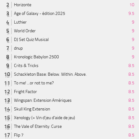
Horizonte
10
Age of Galaxy - édition 2025
9.5
Luthier
9
World Order
9
DJ Set Quiz Musical
9
dnup
9
Kronologic Babylon 2500
9
Crits & Tricks
8.5
Schackleton Base: Below. Within. Above.
8.5
To me! ...or not to me?
8.5
Fright Factor
8.5
Wingspan: Extension Amériques
8.5
Skull King Extension
8.5
Xenology (+ Vin d'jeu d'aide de jeu)
8.5
The Vale of Eternity: Curse
8.5
Flip 7
8.5