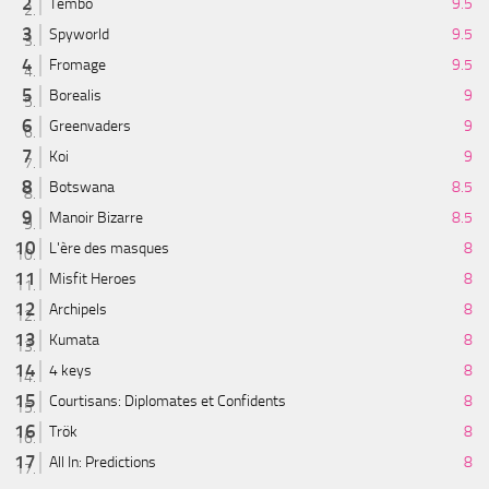
Tembo
9.5
Spyworld
9.5
Fromage
9.5
Borealis
9
Greenvaders
9
Koi
9
Botswana
8.5
Manoir Bizarre
8.5
L'ère des masques
8
Misfit Heroes
8
Archipels
8
Kumata
8
4 keys
8
Courtisans: Diplomates et Confidents
8
Trök
8
All In: Predictions
8