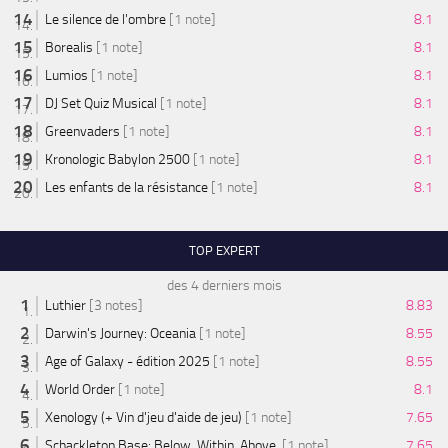
Le silence de l'ombre
[1 note]
8.1
Borealis
[1 note]
8.1
Lumios
[1 note]
8.1
DJ Set Quiz Musical
[1 note]
8.1
Greenvaders
[1 note]
8.1
Kronologic Babylon 2500
[1 note]
8.1
Les enfants de la résistance
[1 note]
8.1
TOP EXPERT
des 4 derniers mois
Luthier
[3 notes]
8.83
Darwin's Journey: Oceania
[1 note]
8.55
Age of Galaxy - édition 2025
[1 note]
8.55
World Order
[1 note]
8.1
Xenology (+ Vin d'jeu d'aide de jeu)
[1 note]
7.65
Schackleton Base: Below. Within. Above.
[1 note]
7.65