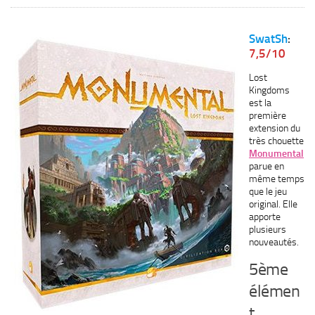
SwatSh
:
7,5/10
Lost
Kingdoms
est la
première
extension du
très chouette
Monumental
parue en
même temps
que le jeu
original. Elle
apporte
plusieurs
nouveautés.
5ème
élémen
t