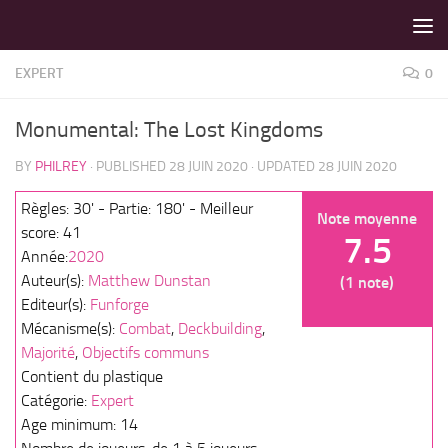
LES MEILLEURS JEUX SONT SUR VIN D'JEU !
Skip to content
EXPERT
0
Monumental: The Lost Kingdoms
BY
PHILREY
· PUBLISHED
28 JUIN 2020
· UPDATED
28 JUIN 2020
Règles: 30' - Partie: 180' - Meilleur
Note moyenne
score: 41
7.5
Année:
2020
Auteur(s):
Matthew Dunstan
(1 note)
Editeur(s):
Funforge
Mécanisme(s):
Combat
,
Deckbuilding
,
Majorité
,
Objectifs communs
Contient du plastique
Catégorie:
Expert
Age minimum: 14