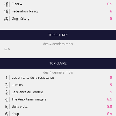
Clear 4
8.5
Federation: Piracy
8
Origin Story
8
TOP PHILREY
des 4 derniers mois
N/A
TOP CLAIRE
des 4 derniers mois
Les enfants de la résistance
9
Lumios
9
Le silence de l'ombre
9
The Peak team rangers
8.5
Bella vista
8.5
dnup
8.5