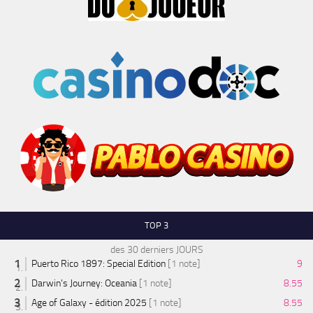
TOP 3
des 30 derniers JOURS
Puerto Rico 1897: Special Edition
[1 note]
9
Darwin's Journey: Oceania
[1 note]
8.55
Age of Galaxy - édition 2025
[1 note]
8.55