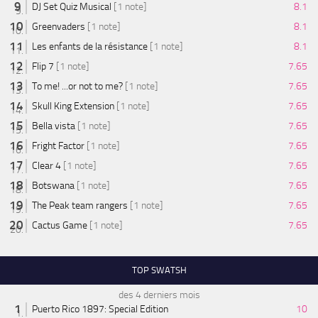
DJ Set Quiz Musical
[1 note]
8.1
Greenvaders
[1 note]
8.1
Les enfants de la résistance
[1 note]
8.1
Flip 7
[1 note]
7.65
To me! ...or not to me?
[1 note]
7.65
Skull King Extension
[1 note]
7.65
Bella vista
[1 note]
7.65
Fright Factor
[1 note]
7.65
Clear 4
[1 note]
7.65
Botswana
[1 note]
7.65
The Peak team rangers
[1 note]
7.65
Cactus Game
[1 note]
7.65
TOP SWATSH
des 4 derniers mois
Puerto Rico 1897: Special Edition
10