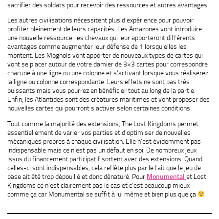
sacrifier des soldats pour recevoir des ressources et autres avantages.
Les autres civilisations nécessitent plus d’expérience pour pouvoir
profiter pleinement de leurs capacités. Les Amazones vont introduire
une nouvelle ressource: les chevaux qui leur apporteront différents
avantages comme augmenter leur défense de 1 lorsqu’elles les
montent. Les Moghols vont apporter de nouveaux types de cartes qui
vont se placer autour de votre damier de 3×3 cartes pour correspondre
chacune à une ligne ou une colonne et s’activant lorsque vous réaliserez
la ligne ou colonne correspondante. Leurs effets ne sont pas très
puissants mais vous pourrez en bénéficier tout au long de la partie.
Enfin, les Atlantides sont des créatures maritimes et vont proposer des
nouvelles cartes qui pourront s’activer selon certaines conditions.
Tout comme la majorité des extensions, The Lost Kingdoms permet
essentiellement de varier vos parties et d’optimiser de nouvelles
mécaniques propres à chaque civilisation. Elle n’est évidemment pas
indispensable mais ce n’est pas un défaut en soi. De nombreux jeux
issus du financement participatif sortent avec des extensions. Quand
celles-ci sont indispensables, cela reflète plus par le fait que le jeu de
base ait été trop dépouillé et donc dénaturé. Pour
Monumental
et Lost
Kingdoms ce n’est clairement pas le cas et c’est beaucoup mieux
comme ça car Monumental se suffit à lui même et bien plus que ça