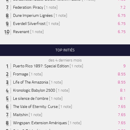
Federation: Piracy
[1 note]
7.2
Dune Imperium Lignées
[1 note]
6.75
Everdell Silverfrost
[1 note]
6.75
Revenant
[1 note]
6.75
TOP INITIÉS
des 4 derniers mois
Puerto Rico 1897: Special Edition
[1 note]
9
Fromage
[1 note]
8.55
Life of The Amazonia
[1 note]
8.55
Kronologic Babylon 2500
[1 note]
8.1
Le silence de l'ombre
[1 note]
8.1
The Vale of Eternity: Curse
[1 note]
7.65
Maitshin
[1 note]
7.65
Wingspan: Extension Amériques
[1 note]
7.65