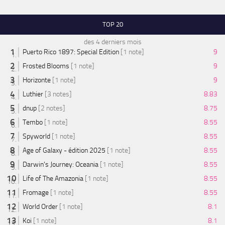
TOP 20
des 4 derniers mois
Puerto Rico 1897: Special Edition
[1 note]
9
Frosted Blooms
[1 note]
9
Horizonte
[1 note]
9
Luthier
[3 notes]
8.83
dnup
[2 notes]
8.75
Tembo
[1 note]
8.55
Spyworld
[1 note]
8.55
Age of Galaxy - édition 2025
[1 note]
8.55
Darwin's Journey: Oceania
[1 note]
8.55
Life of The Amazonia
[1 note]
8.55
Fromage
[1 note]
8.55
World Order
[1 note]
8.1
Koi
[1 note]
8.1