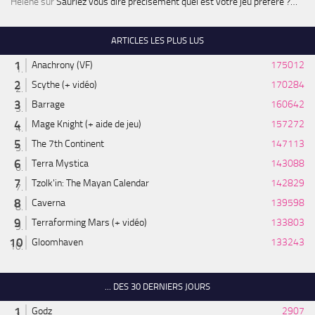
Hélène
sur
Sauriez vous dire précisément quel est votre jeu préféré ?…
ARTICLES LES PLUS LUS
Anachrony (VF)
175012
Scythe (+ vidéo)
170284
Barrage
160642
Mage Knight (+ aide de jeu)
157272
The 7th Continent
147113
Terra Mystica
143088
Tzolk'in: The Mayan Calendar
142829
Caverna
139598
Terraforming Mars (+ vidéo)
133803
Gloomhaven
133243
... DES 30 DERNIERS JOURS
Godz
2907