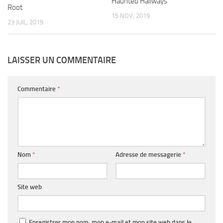
Haunted Hallways
Root
15 NOV, 2019
23 JUIL, 2019
LAISSER UN COMMENTAIRE
Commentaire
*
Nom
*
Adresse de messagerie
*
Site web
Enregistrer mon nom, mon e-mail et mon site web dans le