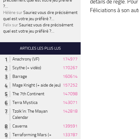
précisément quel est votre jeu préféré
détails de règle. Pour
?…
Féliciations à son aut
Hélène
sur
Sauriez vous dire précisément
quel est votre jeu préféré ?…
Felix
sur
Sauriez vous dire précisément
quel est votre jeu préféré ?…
ARTICLES LES PLUS LUS
Anachrony (VF)
174977
Scythe (+ vidéo)
170267
Barrage
160614
Mage Knight (+ aide de jeu)
157252
The 7th Continent
147098
Terra Mystica
143071
Tzolk'in: The Mayan
142818
Calendar
Caverna
139591
Terraforming Mars (+
133787