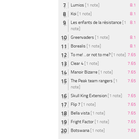
Lumios
[1 note]
8.1
Koi
[1 note]
8.1
Les enfants de la résistance
[1
8.1
note]
Greenvaders
[1 note]
8.1
Borealis
[1 note]
8.1
To me! ...or not to me?
[1 note]
7.65
Clear 4
[1 note]
7.65
Manoir Bizarre
[1 note]
7.65
The Peak team rangers
[1
7.65
note]
Skull King Extension
[1 note]
7.65
Flip 7
[1 note]
7.65
Bella vista
[1 note]
7.65
Fright Factor
[1 note]
7.65
Botswana
[1 note]
7.65