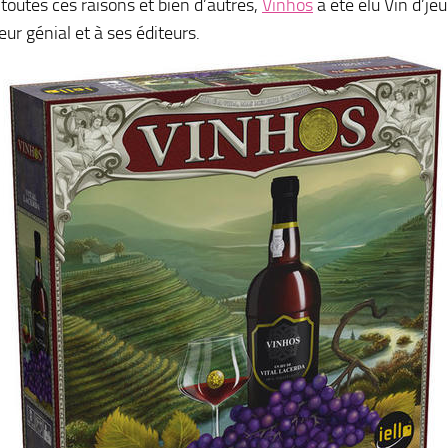
 toutes ces raisons et bien d’autres,
Vinhos
a été élu Vin d’je
eur génial et à ses éditeurs.