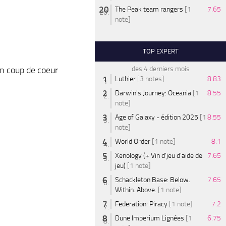
The Peak team rangers
[1
7.65
note]
TOP EXPERT
on coup de coeur
des 4 derniers mois
Luthier
[3 notes]
8.83
Darwin's Journey: Oceania
[1
8.55
note]
Age of Galaxy - édition 2025
[1
8.55
note]
World Order
[1 note]
8.1
Xenology (+ Vin d'jeu d'aide de
7.65
jeu)
[1 note]
Schackleton Base: Below.
7.65
Within. Above.
[1 note]
Federation: Piracy
[1 note]
7.2
Dune Imperium Lignées
[1
6.75