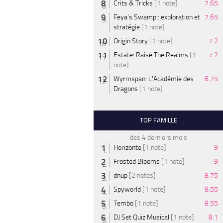
Crits & Tricks
[1 note]
7.65
Feya’s Swamp : exploration et
7.65
stratégie
[1 note]
Origin Story
[1 note]
7.2
Estate: Raise The Realms
[1
7.2
note]
Wyrmspan: L'Académie des
6.75
Dragons
[1 note]
TOP FAMILLE
des 4 derniers mois
Horizonte
[1 note]
9
Frosted Blooms
[1 note]
9
dnup
[2 notes]
8.75
Spyworld
[1 note]
8.55
Tembo
[1 note]
8.55
DJ Set Quiz Musical
[1 note]
8.1