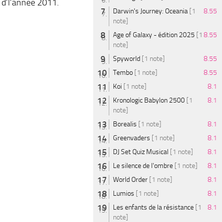
u d’l’année 2011.
Darwin's Journey: Oceania
[1
8.55
note]
Age of Galaxy - édition 2025
[1
8.55
note]
Spyworld
[1 note]
8.55
Tembo
[1 note]
8.55
Koi
[1 note]
8.1
Kronologic Babylon 2500
[1
8.1
note]
Borealis
[1 note]
8.1
Greenvaders
[1 note]
8.1
DJ Set Quiz Musical
[1 note]
8.1
Le silence de l'ombre
[1 note]
8.1
World Order
[1 note]
8.1
Lumios
[1 note]
8.1
Les enfants de la résistance
[1
8.1
note]