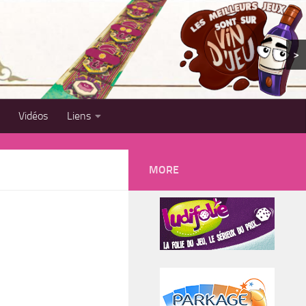
>
Vidéos
Liens
MORE