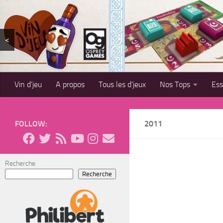
Skip to content
<
Vin d’jeu
A propos
Tous les d’jeux
Nos Tops
Es
FOLLOW:
2011
Recherche
Recherche