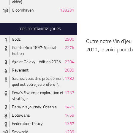
vidéo)
Gloomhaven
133231
... DES 30 DERNIERS JOURS
Godz
2900
Outre notre Vin d’je
Puerto Rico 1897: Special
2276
2011, le voici pour c
Edition
Age of Galaxy - édition 2025
2204
Revenant
2039
Sauriez vous dire précisément
1782
quel est votre jeu préféré ?...
Feya’s Swamp : exploration et
1737
stratégie
Darwin's Journey: Oceania
1475
Botswana
1459
Federation: Piracy
1357
Spyworld
1239