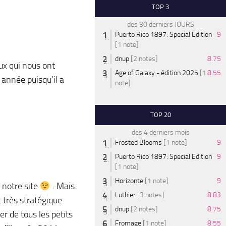
TOP 3
des 30 derniers JOURS
Puerto Rico 1897: Special Edition
9
[1 note]
dnup
[2 notes]
8.75
ux qui nous ont
Age of Galaxy - édition 2025
[1
8.55
 année puisqu’il a
note]
TOP 20
des 4 derniers mois
Frosted Blooms
[1 note]
9
Puerto Rico 1897: Special Edition
9
[1 note]
Horizonte
[1 note]
9
 notre site
. Mais
Luthier
[3 notes]
8.83
 très stratégique.
dnup
[2 notes]
8.75
r de tous les petits
Fromage
[1 note]
8.55