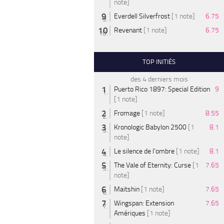
note]
Everdell Silverfrost
[1 note]
6.75
Revenant
[1 note]
6.75
TOP INITIÉS
des 4 derniers mois
Puerto Rico 1897: Special Edition
9
[1 note]
Fromage
[1 note]
8.55
Kronologic Babylon 2500
[1
8.1
note]
Le silence de l'ombre
[1 note]
8.1
The Vale of Eternity: Curse
[1
7.65
note]
Maitshin
[1 note]
7.65
Wingspan: Extension
7.65
Amériques
[1 note]