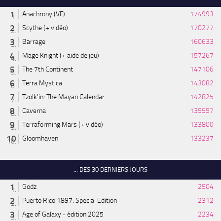
Anachrony (VF)
174993
Scythe (+ vidéo)
170277
Barrage
160633
Mage Knight (+ aide de jeu)
157267
The 7th Continent
147106
Terra Mystica
143082
Tzolk'in: The Mayan Calendar
142825
Caverna
139597
Terraforming Mars (+ vidéo)
133800
Gloomhaven
133237
... DES 30 DERNIERS JOURS
Godz
2904
Puerto Rico 1897: Special Edition
2312
Age of Galaxy - édition 2025
2234