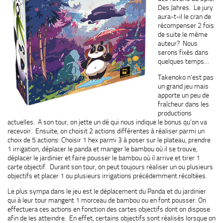
Des Jahres. Le jury
aura-t-il le cran de
récompenser 2 fois
de suite le même
auteur? Nous
serons fixés dans
quelques temps…
Takenoko n’est pas
un grand jeu mais
apporte un peu de
fraîcheur dans les
productions
actuelles. A son tour, on jette un dé qui nous indique le bonus qu’on va
recevoir. Ensuite, on choisit 2 actions différentes à réaliser parmi un
choix de 5 actions: Choisir 1 hex parmi 3 à poser sur le plateau, prendre
1 irrigation, déplacer le panda et manger le bambou où il se trouve,
déplacer le jardinier et faire pousser le bambou où il arrive et tirer 1
carte objectif. Durant son tour, on peut toujours réaliser un ou plusieurs
objectifs et placer 1 ou plusieurs irrigations précédemment récoltées.
Le plus sympa dans le jeu est le déplacement du Panda et du jardinier
qui à leur tour mangent 1 morceau de bambou ou en font pousser. On
effectuera ces actions en fonction des cartes objectifs dont on dispose
afin de les atteindre. En effet, certains objectifs sont réalisés lorsque on