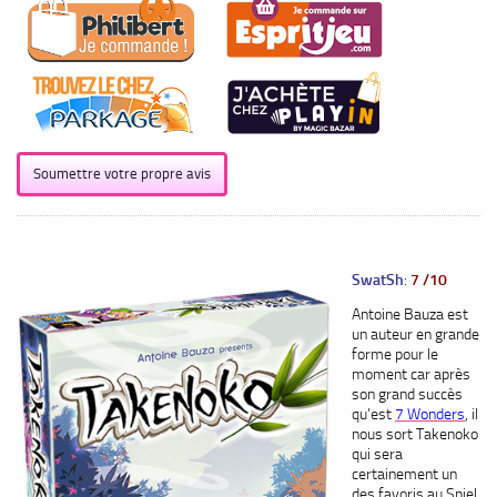
Soumettre votre propre avis
SwatSh
:
7 /10
Antoine Bauza est
un auteur en grande
forme pour le
moment car après
son grand succès
qu’est
7 Wonders
, il
nous sort Takenoko
qui sera
certainement un
des favoris au Spiel