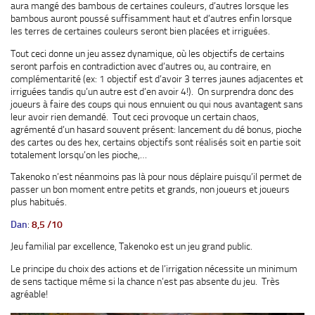
aura mangé des bambous de certaines couleurs, d’autres lorsque les
bambous auront poussé suffisamment haut et d’autres enfin lorsque
les terres de certaines couleurs seront bien placées et irriguées.
Tout ceci donne un jeu assez dynamique, où les objectifs de certains
seront parfois en contradiction avec d’autres ou, au contraire, en
complémentarité (ex: 1 objectif est d’avoir 3 terres jaunes adjacentes et
irriguées tandis qu’un autre est d’en avoir 4!). On surprendra donc des
joueurs à faire des coups qui nous ennuient ou qui nous avantagent sans
leur avoir rien demandé. Tout ceci provoque un certain chaos,
agrémenté d’un hasard souvent présent: lancement du dé bonus, pioche
des cartes ou des hex, certains objectifs sont réalisés soit en partie soit
totalement lorsqu’on les pioche,…
Takenoko n’est néanmoins pas là pour nous déplaire puisqu’il permet de
passer un bon moment entre petits et grands, non joueurs et joueurs
plus habitués.
Dan
:
8,5 /10
Jeu familial par excellence, Takenoko est un jeu grand public.
Le principe du choix des actions et de l’irrigation nécessite un minimum
de sens tactique même si la chance n’est pas absente du jeu. Très
agréable!