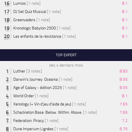
Lumios
[1 note]
8.1
DJ Set Quiz Musical
[1 note]
8.1
Greenvaders
[1 note]
8.1
Kronologic Babylon 2500
[1 note]
8.1
Les enfants de la résistance
[1 note]
8.1
TOP EXPERT
des 4 derniers mois
Luthier
[3 notes]
8.83
Darwin's Journey: Oceania
[1 note]
8.55
Age of Galaxy - édition 2025
[1 note]
8.55
World Order
[1 note]
8.1
Xenology (+ Vin d'jeu d'aide de jeu)
[1 note]
7.65
Schackleton Base: Below. Within. Above.
[1 note]
7.65
Federation: Piracy
[1 note]
7.2
Dune Imperium Lignées
[1 note]
6.75