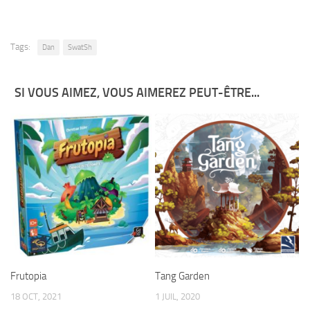
Tags:
Dan
SwatSh
SI VOUS AIMEZ, VOUS AIMEREZ PEUT-ÊTRE...
Frutopia
Tang Garden
18 OCT, 2021
1 JUIL, 2020