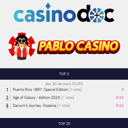
TOP 3
des 30 derniers JOURS
Puerto Rico 1897: Special Edition
[1 note]
9
Age of Galaxy - édition 2025
[1 note]
8.55
Darwin's Journey: Oceania
[1 note]
8.55
TOP 20