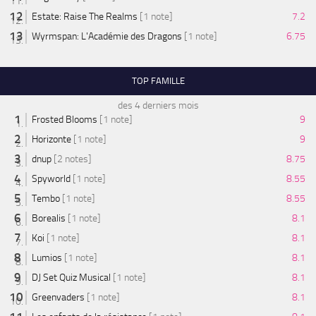
Estate: Raise The Realms
[1 note]
7.2
Wyrmspan: L'Académie des Dragons
[1 note]
6.75
TOP FAMILLE
des 4 derniers mois
Frosted Blooms
[1 note]
9
Horizonte
[1 note]
9
dnup
[2 notes]
8.75
Spyworld
[1 note]
8.55
Tembo
[1 note]
8.55
Borealis
[1 note]
8.1
Koi
[1 note]
8.1
Lumios
[1 note]
8.1
DJ Set Quiz Musical
[1 note]
8.1
Greenvaders
[1 note]
8.1