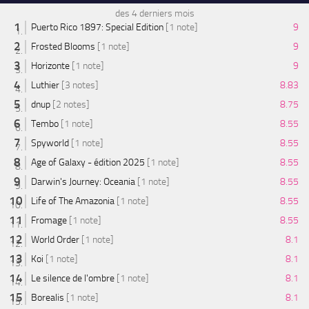
des 4 derniers mois
Puerto Rico 1897: Special Edition
[1 note]
9
Frosted Blooms
[1 note]
9
Horizonte
[1 note]
9
Luthier
[3 notes]
8.83
dnup
[2 notes]
8.75
Tembo
[1 note]
8.55
Spyworld
[1 note]
8.55
Age of Galaxy - édition 2025
[1 note]
8.55
Darwin's Journey: Oceania
[1 note]
8.55
Life of The Amazonia
[1 note]
8.55
Fromage
[1 note]
8.55
World Order
[1 note]
8.1
Koi
[1 note]
8.1
Le silence de l'ombre
[1 note]
8.1
Borealis
[1 note]
8.1