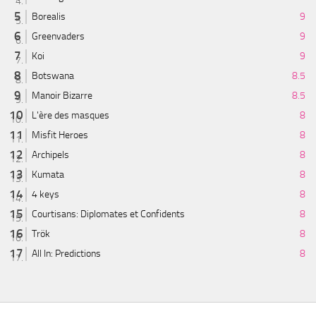
Borealis
9
Greenvaders
9
Koi
9
Botswana
8.5
Manoir Bizarre
8.5
L'ère des masques
8
Misfit Heroes
8
Archipels
8
Kumata
8
4 keys
8
Courtisans: Diplomates et Confidents
8
Trök
8
All In: Predictions
8