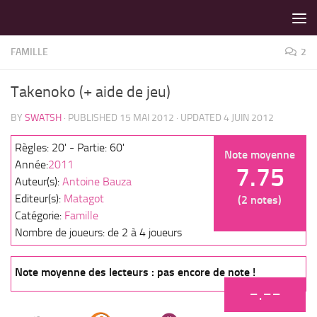
LES MEILLEURS JEUX SONT SUR VIN D'JEU !
Skip to content
FAMILLE
2
Takenoko (+ aide de jeu)
BY
SWATSH
· PUBLISHED
15 MAI 2012
· UPDATED
4 JUIN 2012
Règles: 20' - Partie: 60'
Note moyenne
Année:
2011
7.75
Auteur(s):
Antoine Bauza
Editeur(s):
Matagot
(2 notes)
Catégorie:
Famille
Nombre de joueurs: de 2 à 4 joueurs
Note moyenne des lecteurs : pas encore de note !
-.--