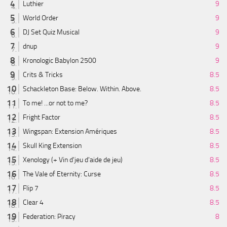
Luthier
9
World Order
9
DJ Set Quiz Musical
9
dnup
9
Kronologic Babylon 2500
9
Crits & Tricks
8.5
Schackleton Base: Below. Within. Above.
8.5
To me! ...or not to me?
8.5
Fright Factor
8.5
Wingspan: Extension Amériques
8.5
Skull King Extension
8.5
Xenology (+ Vin d'jeu d'aide de jeu)
8.5
The Vale of Eternity: Curse
8.5
Flip 7
8.5
Clear 4
8.5
Federation: Piracy
8