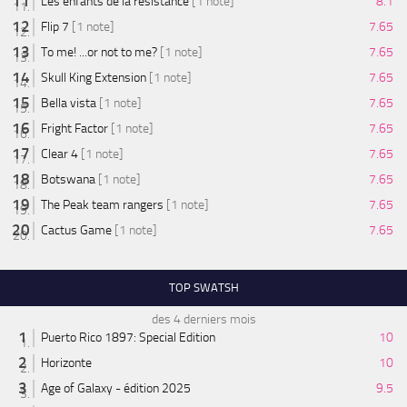
Les enfants de la résistance
[1 note]
8.1
Flip 7
[1 note]
7.65
To me! ...or not to me?
[1 note]
7.65
Skull King Extension
[1 note]
7.65
Bella vista
[1 note]
7.65
Fright Factor
[1 note]
7.65
Clear 4
[1 note]
7.65
Botswana
[1 note]
7.65
The Peak team rangers
[1 note]
7.65
Cactus Game
[1 note]
7.65
TOP SWATSH
des 4 derniers mois
Puerto Rico 1897: Special Edition
10
Horizonte
10
Age of Galaxy - édition 2025
9.5