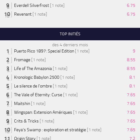
Everdell Silverfrost
[1 note]
6.75
Revenant
[1 note]
6.75
TOP INITIÉS
des 4 derniers mois
Puerto Rico 1897: Special Edition
[1 note]
9
Fromage
[1 note]
8.55
Life of The Amazonia
[1 note]
8.55
Kronologic Babylon 2500
[1 note]
8.1
Le silence de l'ombre
[1 note]
8.1
The Vale of Eternity: Curse
[1 note]
7.65
Maitshin
[1 note]
7.65
Wingspan: Extension Amériques
[1 note]
7.65
Crits & Tricks
[1 note]
7.65
Feya’s Swamp : exploration et stratégie
[1 note]
7.65
Origin Story
[1 note]
7.2