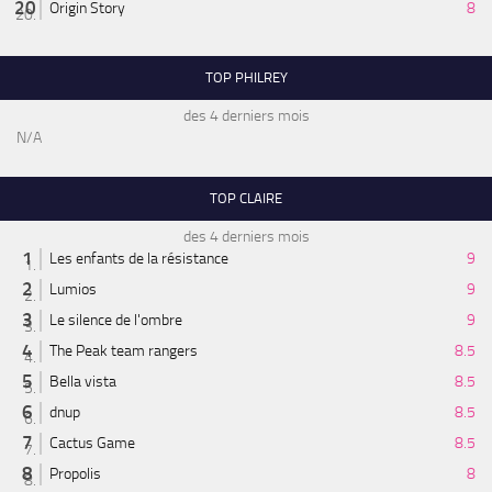
Origin Story
8
TOP PHILREY
des 4 derniers mois
N/A
TOP CLAIRE
des 4 derniers mois
Les enfants de la résistance
9
Lumios
9
Le silence de l'ombre
9
The Peak team rangers
8.5
Bella vista
8.5
dnup
8.5
Cactus Game
8.5
Propolis
8