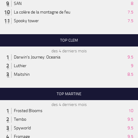
SAN
8
La colère de la montagne de feu
7.5
Spooky tower
7.5
TOP CLEM
des 4 derniers mois
Darwin's Journey: Oceania
9.5
Luthier
9
Maitshin
8.5
TOP MARTINE
des 4 derniers mois
Frosted Blooms
10
Tembo
9.5
Spyworld
9.5
Fromage
9.5