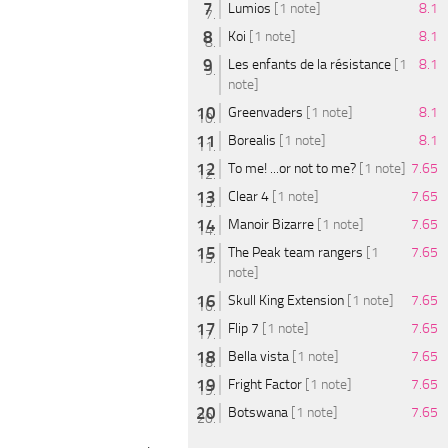
Lumios
[1 note]
8.1
Koi
[1 note]
8.1
Les enfants de la résistance
[1
8.1
note]
Greenvaders
[1 note]
8.1
Borealis
[1 note]
8.1
To me! ...or not to me?
[1 note]
7.65
Clear 4
[1 note]
7.65
Manoir Bizarre
[1 note]
7.65
The Peak team rangers
[1
7.65
note]
Skull King Extension
[1 note]
7.65
Flip 7
[1 note]
7.65
Bella vista
[1 note]
7.65
Fright Factor
[1 note]
7.65
Botswana
[1 note]
7.65