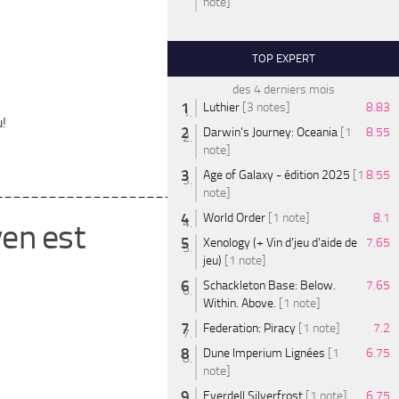
note]
TOP EXPERT
des 4 derniers mois
Luthier
[3 notes]
8.83
u!
Darwin's Journey: Oceania
[1
8.55
note]
Age of Galaxy - édition 2025
[1
8.55
________________________
note]
World Order
[1 note]
8.1
yen est
Xenology (+ Vin d'jeu d'aide de
7.65
jeu)
[1 note]
Schackleton Base: Below.
7.65
Within. Above.
[1 note]
Federation: Piracy
[1 note]
7.2
Dune Imperium Lignées
[1
6.75
note]
Everdell Silverfrost
[1 note]
6.75