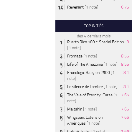
Revenant
[1 note]
6.75
TOP INITIÉS
des 4 derniers mois
Puerto Rico 1897: Special Edition
9
[1 note]
Fromage
[1 note]
8.55
Life of The Amazonia
[1 note]
8.55
Kronologic Babylon 2500
[1
8.1
note]
Le silence de l'ombre
[1 note]
8.1
The Vale of Eternity: Curse
[1
7.65
note]
Maitshin
[1 note]
7.65
Wingspan: Extension
7.65
Amériques
[1 note]
Crits & Tricks
[1 note]
7.65