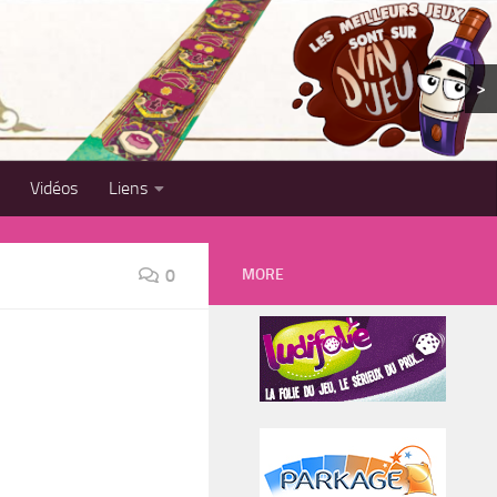
>
Vidéos
Liens
MORE
0