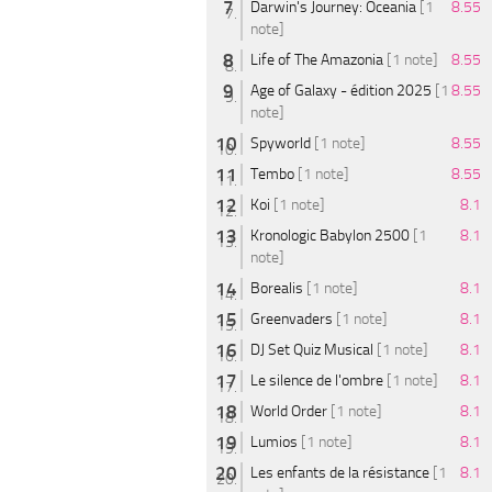
Darwin's Journey: Oceania
[1
8.55
note]
Life of The Amazonia
[1 note]
8.55
Age of Galaxy - édition 2025
[1
8.55
note]
Spyworld
[1 note]
8.55
Tembo
[1 note]
8.55
Koi
[1 note]
8.1
Kronologic Babylon 2500
[1
8.1
note]
Borealis
[1 note]
8.1
Greenvaders
[1 note]
8.1
DJ Set Quiz Musical
[1 note]
8.1
Le silence de l'ombre
[1 note]
8.1
World Order
[1 note]
8.1
Lumios
[1 note]
8.1
Les enfants de la résistance
[1
8.1