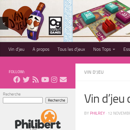
Skip to content
<
Vin d’jeu
A propos
Tous les d’jeux
Nos Tops
Es
FOLLOW:
VIN D'JEU
Vin d’jeu
Recherche
Recherche
BY
PHILREY
·
12 NOVEMB