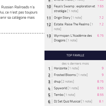
Feya’s Swamp : exploration et
7.65
 Russian Railroads n’a
stratégie
[1 note]
i, ce n’est pas toujours
tenir sa catégorie mais
Origin Story
[1 note]
7.2
Estate: Raise The Realms
[1
7.2
note]
_______________________
Wyrmspan: L'Académie des
6.75
Dragons
[1 note]
TOP FAMILLE
des 4 derniers mois
Horizonte
[1 note]
9
Frosted Blooms
[1 note]
9
dnup
[2 notes]
8.75
Spyworld
[1 note]
8.55
Tembo
[1 note]
8.55
DJ Set Quiz Musical
[1 note]
8.1