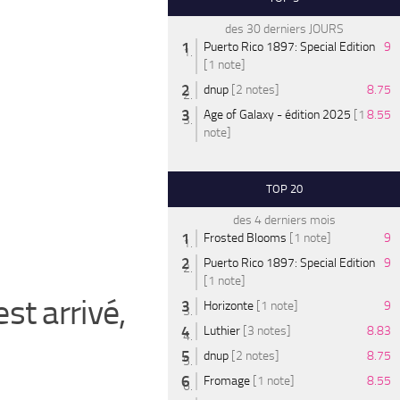
des 30 derniers JOURS
Puerto Rico 1897: Special Edition
9
[1 note]
dnup
[2 notes]
8.75
Age of Galaxy - édition 2025
[1
8.55
note]
TOP 20
des 4 derniers mois
Frosted Blooms
[1 note]
9
Puerto Rico 1897: Special Edition
9
[1 note]
st arrivé,
Horizonte
[1 note]
9
Luthier
[3 notes]
8.83
dnup
[2 notes]
8.75
Fromage
[1 note]
8.55