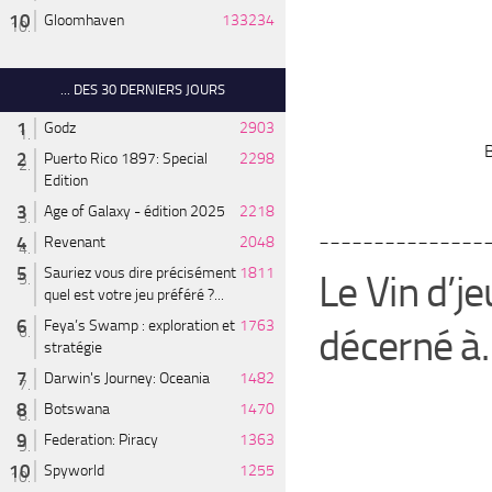
Gloomhaven
133234
... DES 30 DERNIERS JOURS
Godz
2903
Puerto Rico 1897: Special
2298
Edition
Age of Galaxy - édition 2025
2218
_______________
Revenant
2048
Sauriez vous dire précisément
1811
Le Vin d’j
quel est votre jeu préféré ?...
Feya’s Swamp : exploration et
1763
décerné à
stratégie
Darwin's Journey: Oceania
1482
Botswana
1470
Federation: Piracy
1363
Spyworld
1255