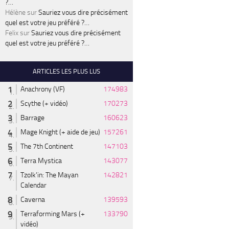
?…
Hélène
sur
Sauriez vous dire précisément
quel est votre jeu préféré ?…
Felix
sur
Sauriez vous dire précisément
quel est votre jeu préféré ?…
ARTICLES LES PLUS LUS
Anachrony (VF)
174983
Scythe (+ vidéo)
170273
Barrage
160623
Mage Knight (+ aide de jeu)
157261
The 7th Continent
147103
Terra Mystica
143077
Tzolk'in: The Mayan
142821
Calendar
Caverna
139593
Terraforming Mars (+
133790
vidéo)