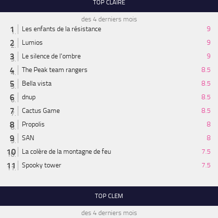
TOP CLAIRE
des 4 derniers mois
Les enfants de la résistance
9
Lumios
9
Le silence de l'ombre
9
The Peak team rangers
8.5
Bella vista
8.5
dnup
8.5
Cactus Game
8.5
Propolis
8
SAN
8
La colère de la montagne de feu
7.5
Spooky tower
7.5
TOP CLEM
des 4 derniers mois