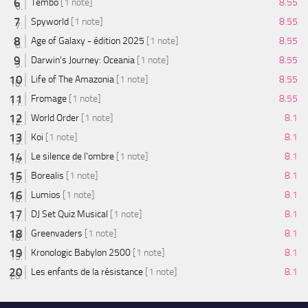
Tembo
[1 note]
8.55
Spyworld
[1 note]
8.55
Age of Galaxy - édition 2025
[1 note]
8.55
Darwin's Journey: Oceania
[1 note]
8.55
Life of The Amazonia
[1 note]
8.55
Fromage
[1 note]
8.55
World Order
[1 note]
8.1
Koi
[1 note]
8.1
Le silence de l'ombre
[1 note]
8.1
Borealis
[1 note]
8.1
Lumios
[1 note]
8.1
DJ Set Quiz Musical
[1 note]
8.1
Greenvaders
[1 note]
8.1
Kronologic Babylon 2500
[1 note]
8.1
Les enfants de la résistance
[1 note]
8.1