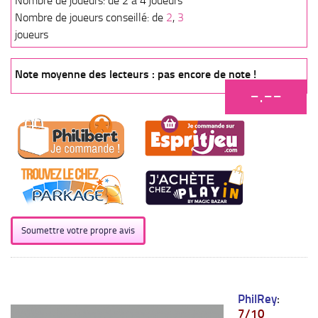
Nombre de joueurs: de 2 à 4 joueurs
Nombre de joueurs conseillé: de
2
,
3
joueurs
Note moyenne des lecteurs : pas encore de note !
-.--
Soumettre votre propre avis
PhilRey
:
7/10