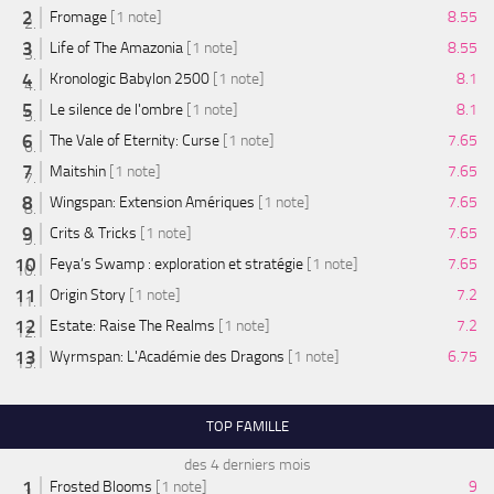
Fromage
[1 note]
8.55
Life of The Amazonia
[1 note]
8.55
Kronologic Babylon 2500
[1 note]
8.1
Le silence de l'ombre
[1 note]
8.1
The Vale of Eternity: Curse
[1 note]
7.65
Maitshin
[1 note]
7.65
Wingspan: Extension Amériques
[1 note]
7.65
Crits & Tricks
[1 note]
7.65
Feya’s Swamp : exploration et stratégie
[1 note]
7.65
Origin Story
[1 note]
7.2
Estate: Raise The Realms
[1 note]
7.2
Wyrmspan: L'Académie des Dragons
[1 note]
6.75
TOP FAMILLE
des 4 derniers mois
Frosted Blooms
[1 note]
9