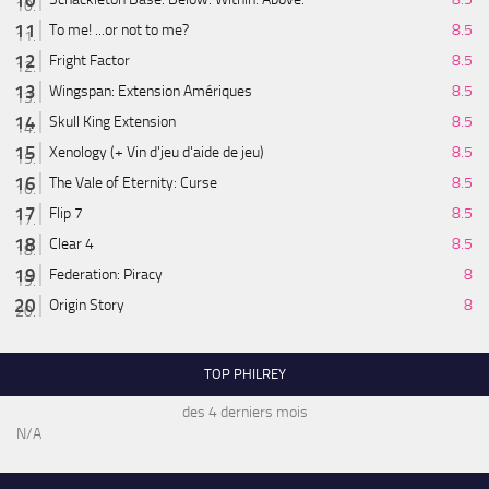
To me! ...or not to me?
8.5
Fright Factor
8.5
Wingspan: Extension Amériques
8.5
Skull King Extension
8.5
Xenology (+ Vin d'jeu d'aide de jeu)
8.5
The Vale of Eternity: Curse
8.5
Flip 7
8.5
Clear 4
8.5
Federation: Piracy
8
Origin Story
8
TOP PHILREY
des 4 derniers mois
N/A