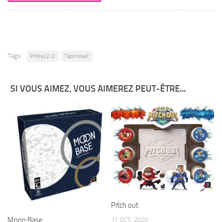
Tags:
Philrey212
Tapimoket
SI VOUS AIMEZ, VOUS AIMEREZ PEUT-ÊTRE...
Pitch out
Moon Base
11 OCT, 2020