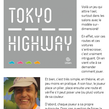
Voilà un jeu qui
attire l’oeil,
surtout dans les
salons avec le
modèle sur-
dimensioné!
En effet, voir ces
routes et ces
voitures
s’entrecroiser,
c’est vraiment
intriguant. On en
vient vite à se
demander
comment jouer.
Et bien, c’est très simple, en théorie, et un
peu moins en pratique. A son tour, le joueur
place un pilier, place ensuite une route et
vérifie s’il peut poser une (ou plus) voiture
de sa couleur.
D’abord, chaque joueur a sa propre
autoroute. Donc pas question de foirer la