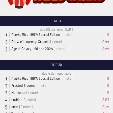
TOP 3
des 30 derniers JOURS
Puerto Rico 1897: Special Edition
[1 note]
9
Darwin's Journey: Oceania
[1 note]
8.55
Age of Galaxy - édition 2025
[1 note]
8.55
TOP 20
des 4 derniers mois
Puerto Rico 1897: Special Edition
[1 note]
9
Frosted Blooms
[1 note]
9
Horizonte
[1 note]
9
Luthier
[3 notes]
8.83
dnup
[2 notes]
8.75