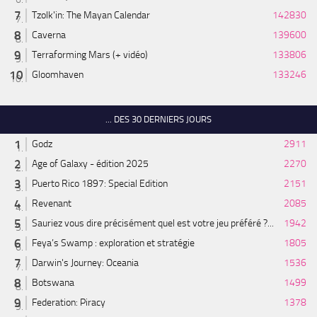
Tzolk'in: The Mayan Calendar
142830
Caverna
139600
Terraforming Mars (+ vidéo)
133806
Gloomhaven
133246
... DES 30 DERNIERS JOURS
Godz
2911
Age of Galaxy - édition 2025
2270
Puerto Rico 1897: Special Edition
2151
Revenant
2085
Sauriez vous dire précisément quel est votre jeu préféré ?...
1942
Feya’s Swamp : exploration et stratégie
1805
Darwin's Journey: Oceania
1536
Botswana
1499
Federation: Piracy
1378