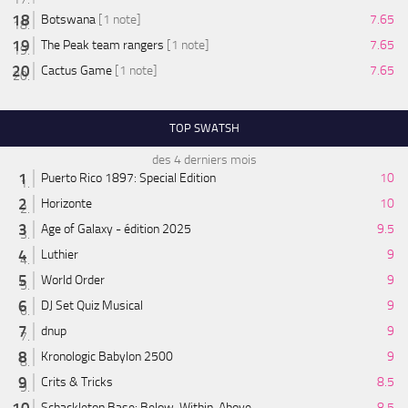
Botswana
[1 note]
7.65
The Peak team rangers
[1 note]
7.65
Cactus Game
[1 note]
7.65
TOP SWATSH
des 4 derniers mois
Puerto Rico 1897: Special Edition
10
Horizonte
10
Age of Galaxy - édition 2025
9.5
Luthier
9
World Order
9
DJ Set Quiz Musical
9
dnup
9
Kronologic Babylon 2500
9
Crits & Tricks
8.5
Schackleton Base: Below. Within. Above.
8.5