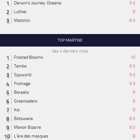
Darwin's Journey: Oceania
9.5
Luthier
9
Maitshin
8.5
TOP MARTINE
des 4 derniers mois
Frosted Blooms
10
Tembo
9.5
Spyworld
9.5
Fromage
9.5
Borealis
9
Greenvaders
9
Koi
9
Botswana
8.5
Manoir Bizarre
8.5
L'ère des masques
8