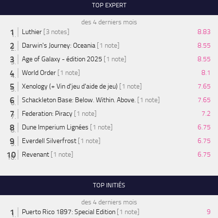
TOP EXPERT
des 4 derniers mois
Luthier
[3 notes]
8.83
Darwin's Journey: Oceania
[1 note]
8.55
Age of Galaxy - édition 2025
[1 note]
8.55
World Order
[1 note]
8.1
Xenology (+ Vin d'jeu d'aide de jeu)
[1 note]
7.65
Schackleton Base: Below. Within. Above.
[1 note]
7.65
Federation: Piracy
[1 note]
7.2
Dune Imperium Lignées
[1 note]
6.75
Everdell Silverfrost
[1 note]
6.75
Revenant
[1 note]
6.75
TOP INITIÉS
des 4 derniers mois
Puerto Rico 1897: Special Edition
[1 note]
9