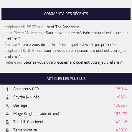
COMMENTAIRES RÉCENTS
stéphane HUBERT
sur
Life of The Amazonia
Jean-Pierre Malisse
sur
Sauriez vous dire précisément quel est votre jeu
préféré ?…
Éric
sur
Sauriez vous dire précisément quel est votre jeu préféré ?…
stéphane HUBERT
sur
Sauriez vous dire précisément quel est votre jeu
préféré ?…
Hélène
sur
Sauriez vous dire précisément quel est votre jeu préféré ?…
ARTICLES LES PLUS LUS
Anachrony (VF)
175014
Scythe (+ vidéo)
170287
Barrage
160657
Mage Knight (+ aide de jeu)
157275
The 7th Continent
147116
Terra Mystica
143090