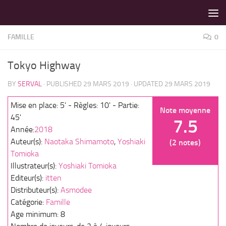
LES MEILLEURS JEUX SONT SUR VIN D'JEU !
Skip to content
FAMILLE
0
Tokyo Highway
BY
SERVAL
· PUBLISHED
29 MARS 2019
· UPDATED
29 MARS 2019
Mise en place: 5' - Règles: 10' - Partie:
Note moyenne
45'
7.5
Année:
2018
Auteur(s):
Naotaka Shimamoto
,
Yoshiaki
(2 notes)
Tomioka
Illustrateur(s):
Yoshiaki Tomioka
Editeur(s):
itten
Distributeur(s):
Asmodee
Catégorie:
Famille
Age minimum: 8