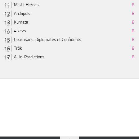
Misfit Heroes
8
Archipels
8
Kumata
8
4 keys
8
Courtisans: Diplomates et Confidents
8
Trök
8
All In: Predictions
8