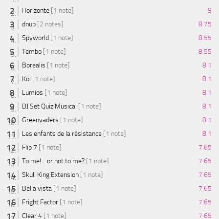
Horizonte
[1 note]
9
dnup
[2 notes]
8.75
Spyworld
[1 note]
8.55
Tembo
[1 note]
8.55
Borealis
[1 note]
8.1
Koi
[1 note]
8.1
Lumios
[1 note]
8.1
DJ Set Quiz Musical
[1 note]
8.1
Greenvaders
[1 note]
8.1
Les enfants de la résistance
[1 note]
8.1
Flip 7
[1 note]
7.65
To me! ...or not to me?
[1 note]
7.65
Skull King Extension
[1 note]
7.65
Bella vista
[1 note]
7.65
Fright Factor
[1 note]
7.65
Clear 4
[1 note]
7.65