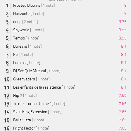
Frosted Blooms
[1 note]
9
Horizonte
[1 note]
9
dnup
[2 notes]
8.75
Spyworld
[1 note]
8.55
Tembo
[1 note]
8.55
Borealis
[1 note]
8.1
Koi
[1 note]
8.1
Lumios
[1 note]
8.1
DJ Set Quiz Musical
[1 note]
8.1
Greenvaders
[1 note]
8.1
Les enfants de la résistance
[1 note]
8.1
Flip 7
[1 note]
7.65
To me! ...or not to me?
[1 note]
7.65
Skull King Extension
[1 note]
7.65
Bella vista
[1 note]
7.65
Fright Factor
[1 note]
7.65