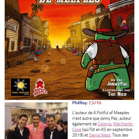
PhilRey:
7,5/10
L’auteur de A Fistful of Meeples
n’est autre que Jonny Pac, auteur
également de
Coloma
,
Merchants
Cove
(qui fût en KS en septembre
2019) et
Sierra West
. Tous des