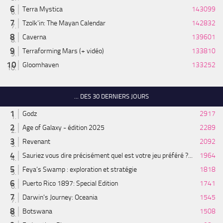
Terra Mystica
143099
Tzolk'in: The Mayan Calendar
142832
Caverna
139601
Terraforming Mars (+ vidéo)
133810
Gloomhaven
133252
... DES 30 DERNIERS JOURS
Godz
2917
Age of Galaxy - édition 2025
2289
Revenant
2092
Sauriez vous dire précisément quel est votre jeu préféré ?...
1964
Feya’s Swamp : exploration et stratégie
1818
Puerto Rico 1897: Special Edition
1741
Darwin's Journey: Oceania
1545
Botswana
1508