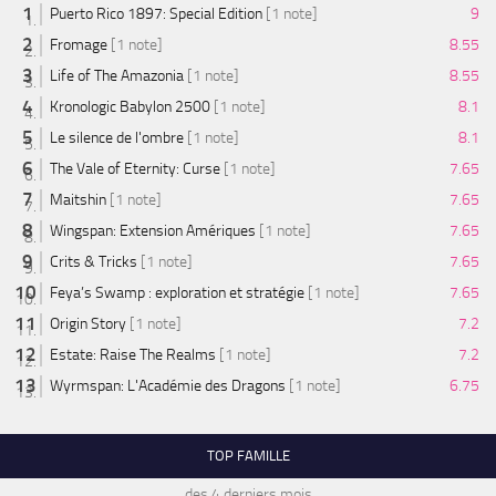
Puerto Rico 1897: Special Edition
[1 note]
9
Fromage
[1 note]
8.55
Life of The Amazonia
[1 note]
8.55
Kronologic Babylon 2500
[1 note]
8.1
Le silence de l'ombre
[1 note]
8.1
The Vale of Eternity: Curse
[1 note]
7.65
Maitshin
[1 note]
7.65
Wingspan: Extension Amériques
[1 note]
7.65
Crits & Tricks
[1 note]
7.65
Feya’s Swamp : exploration et stratégie
[1 note]
7.65
Origin Story
[1 note]
7.2
Estate: Raise The Realms
[1 note]
7.2
Wyrmspan: L'Académie des Dragons
[1 note]
6.75
TOP FAMILLE
des 4 derniers mois