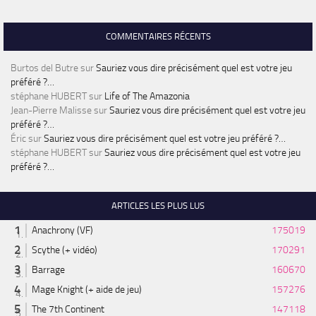
COMMENTAIRES RÉCENTS
Burtos del Butre
sur
Sauriez vous dire précisément quel est votre jeu
préféré ?…
stéphane HUBERT
sur
Life of The Amazonia
Jean-Pierre Malisse
sur
Sauriez vous dire précisément quel est votre jeu
préféré ?…
Éric
sur
Sauriez vous dire précisément quel est votre jeu préféré ?…
stéphane HUBERT
sur
Sauriez vous dire précisément quel est votre jeu
préféré ?…
ARTICLES LES PLUS LUS
Anachrony (VF)
175019
Scythe (+ vidéo)
170291
Barrage
160670
Mage Knight (+ aide de jeu)
157276
The 7th Continent
147118