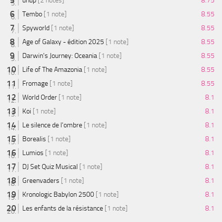
dnup
[2 notes]
8.75
Tembo
[1 note]
8.55
Spyworld
[1 note]
8.55
Age of Galaxy - édition 2025
[1 note]
8.55
Darwin's Journey: Oceania
[1 note]
8.55
Life of The Amazonia
[1 note]
8.55
Fromage
[1 note]
8.55
World Order
[1 note]
8.1
Koi
[1 note]
8.1
Le silence de l'ombre
[1 note]
8.1
Borealis
[1 note]
8.1
Lumios
[1 note]
8.1
DJ Set Quiz Musical
[1 note]
8.1
Greenvaders
[1 note]
8.1
Kronologic Babylon 2500
[1 note]
8.1
Les enfants de la résistance
[1 note]
8.1