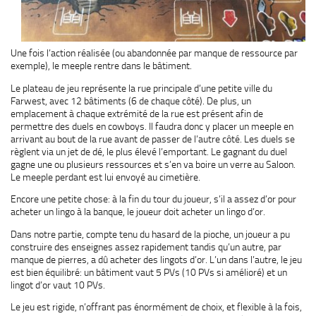
Une fois l’action réalisée (ou abandonnée par manque de ressource par
exemple), le meeple rentre dans le bâtiment.
Le plateau de jeu représente la rue principale d’une petite ville du
Farwest, avec 12 bâtiments (6 de chaque côté). De plus, un
emplacement à chaque extrémité de la rue est présent afin de
permettre des duels en cowboys. Il faudra donc y placer un meeple en
arrivant au bout de la rue avant de passer de l’autre côté. Les duels se
règlent via un jet de dé, le plus élevé l’emportant. Le gagnant du duel
gagne une ou plusieurs ressources et s’en va boire un verre au Saloon.
Le meeple perdant est lui envoyé au cimetière.
Encore une petite chose: à la fin du tour du joueur, s’il a assez d’or pour
acheter un lingo à la banque, le joueur doit acheter un lingo d’or.
Dans notre partie, compte tenu du hasard de la pioche, un joueur a pu
construire des enseignes assez rapidement tandis qu’un autre, par
manque de pierres, a dû acheter des lingots d’or. L’un dans l’autre, le jeu
est bien équilibré: un bâtiment vaut 5 PVs (10 PVs si amélioré) et un
lingot d’or vaut 10 PVs.
Le jeu est rigide, n’offrant pas énormément de choix, et flexible à la fois,