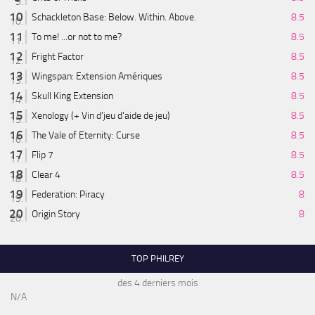
Schackleton Base: Below. Within. Above.
8.5
To me! ...or not to me?
8.5
Fright Factor
8.5
Wingspan: Extension Amériques
8.5
Skull King Extension
8.5
Xenology (+ Vin d'jeu d'aide de jeu)
8.5
The Vale of Eternity: Curse
8.5
Flip 7
8.5
Clear 4
8.5
Federation: Piracy
8
Origin Story
8
TOP PHILREY
des 4 derniers mois
N/A