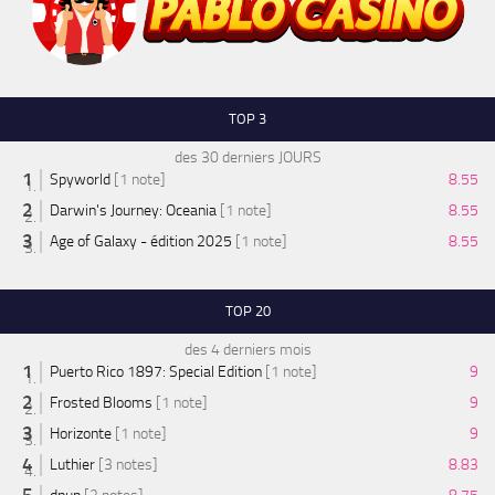
TOP 3
des 30 derniers JOURS
Spyworld
[1 note]
8.55
Darwin's Journey: Oceania
[1 note]
8.55
Age of Galaxy - édition 2025
[1 note]
8.55
TOP 20
des 4 derniers mois
Puerto Rico 1897: Special Edition
[1 note]
9
Frosted Blooms
[1 note]
9
Horizonte
[1 note]
9
Luthier
[3 notes]
8.83