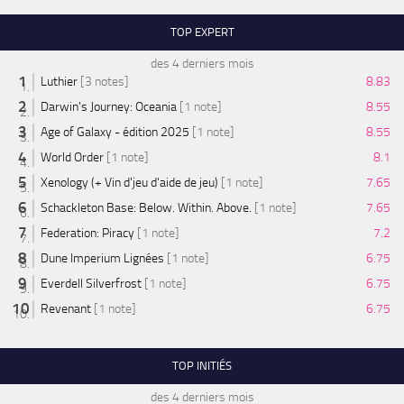
TOP EXPERT
des 4 derniers mois
Luthier
[3 notes]
8.83
Darwin's Journey: Oceania
[1 note]
8.55
Age of Galaxy - édition 2025
[1 note]
8.55
World Order
[1 note]
8.1
Xenology (+ Vin d'jeu d'aide de jeu)
[1 note]
7.65
Schackleton Base: Below. Within. Above.
[1 note]
7.65
Federation: Piracy
[1 note]
7.2
Dune Imperium Lignées
[1 note]
6.75
Everdell Silverfrost
[1 note]
6.75
Revenant
[1 note]
6.75
TOP INITIÉS
des 4 derniers mois