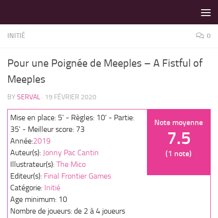
LES MEILLEURS JEUX SONT SUR VIN D'JEU !
Skip to content
INITIÉ
0
Pour une Poignée de Meeples – A Fistful of
Meeples
BY
SERVAL
·
19 FÉVRIER 2020
Mise en place: 5' - Règles: 10' - Partie:
Note moyenne
35' - Meilleur score: 73
7.5
Année:
2019
Auteur(s):
Jonny Pac Cantin
(1 note)
Illustrateur(s):
The Mico
Editeur(s):
Final Frontier Games
Catégorie:
Initié
Age minimum: 10
Nombre de joueurs: de 2 à 4 joueurs