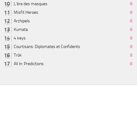
L'ère des masques
8
Misfit Heroes
8
Archipels
8
Kumata
8
4 keys
8
Courtisans: Diplomates et Confidents
8
Trök
8
All In: Predictions
8