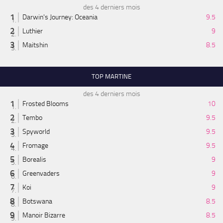
des 4 derniers mois
Darwin's Journey: Oceania
9.5
Luthier
9
Maitshin
8.5
TOP MARTINE
des 4 derniers mois
Frosted Blooms
10
Tembo
9.5
Spyworld
9.5
Fromage
9.5
Borealis
9
Greenvaders
9
Koi
9
Botswana
8.5
Manoir Bizarre
8.5