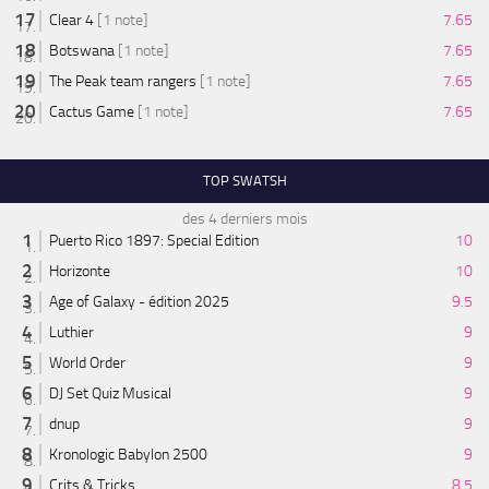
Clear 4
[1 note]
7.65
Botswana
[1 note]
7.65
The Peak team rangers
[1 note]
7.65
Cactus Game
[1 note]
7.65
TOP SWATSH
des 4 derniers mois
Puerto Rico 1897: Special Edition
10
Horizonte
10
Age of Galaxy - édition 2025
9.5
Luthier
9
World Order
9
DJ Set Quiz Musical
9
dnup
9
Kronologic Babylon 2500
9
Crits & Tricks
8.5