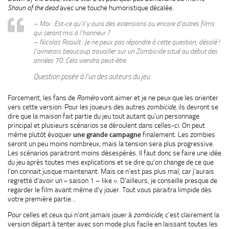
Shaun of the dead
avec une touche humoristique décalée.
– Moi : Est-ce qu’il y aura des extensions ou encore d’autres films
qui seront mis à l’honneur ?
– Nicolas Raoult : Je ne peux pas répondre à cette question, désolé !
J’aimerais beaucoup travailler sur un Zombicide situé au début des
années 70. Cela viendra peut-être.
Question posée à l’un des auteurs du jeu
Forcement, les fans de
Roméro
vont aimer et je ne peux que les orienter
vers cette version. Pour les joueurs des autres
zombicide
, ils devront se
dire que la maison fait partie du jeu tout autant qu’un personnage
principal et plusieurs scénarios se déroulent dans celles-ci. On peut
même plutôt évoquer
une grande campagne
finalement. Les zombies
seront un peu moins nombreux, mais la tension sera plus progressive.
Les scénarios paraitront moins désespérés. Il faut donc se faire une idée
du jeu après toutes mes explications et se dire qu’on change de ce que
l’on connait jusque maintenant. Mais ce n’est pas plus mal, car j’aurais
regretté d’avoir un « saison 1 – like ». D’ailleurs, je conseille presque de
regarder le film avant même d’y jouer. Tout vous paraitra limpide dès
votre première partie…
Pour celles et ceux qui n’ont jamais jouer à
zombicide
, c’est clairement la
version départ à tenter avec son mode plus facile en laissant toutes les