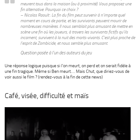
meurent tous dans la maison (ou à proximité). Vous proposez une
fin alternative. Pourquoi ce choix ?
– Nicolas Raoult : La fin du film peut survenir à n’importe quel
moment en cours de partie, et les survivants peuvent mourir de
nombreuses manières. Il nous semblait plus amusant de mettre en
scène une fin où les joueurs, à travers les survivants fictifs qu’ils
incarnent, survivent à la nuit des morts-vivants. C’est plus proche de
l’esprit de Zombicide, et nous semble plus amusant.
Question posée à l’un des auteurs du jeu
Une réponse logique puisque si l’on meurt, on perd et on serait fidèle à
une fin tragique. Même si Ben meurt…. Mais Chut, que diriez-vous de
voir aussi le film ? (rendez-vous à la fin de cette news)
Café, visée, difficulté et maïs