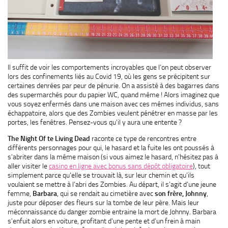
Il suffit de voir les comportements incroyables que l’on peut observer
lors des confinements liés au Covid 19, où les gens se précipitent sur
certaines denrées par peur de pénurie. On a assisté à des bagarres dans
des supermarchés pour du papier WC, quand même ! Alors imaginez que
vous soyez enfermés dans une maison avec ces mêmes individus, sans
échappatoire, alors que des Zombies veulent pénétrer en masse par les
portes, les fenêtres. Pensez-vous qu’il y aura une entente ?
The Night Of te Living Dead
raconte ce type de rencontres entre
différents personnages pour qui, le hasard et la fuite les ont poussés à
s’abriter dans la même maison (si vous aimez le hasard, n’hésitez pas à
aller visiter le
casino en ligne avec bonus sans dépôt obligatoire
), tout
simplement parce qu’elle se trouvait là, sur leur chemin et qu’ils
voulaient se mettre à l’abri des Zombies. Au départ, il s’agit d’une jeune
femme,
Barbara
, qui se rendait au cimetière avec
son frère, Johnny
,
juste pour déposer des fleurs sur la tombe de leur père. Mais leur
méconnaissance du danger zombie entraine la mort de Johnny. Barbara
s’enfuit alors en voiture, profitant d’une pente et d’un frein à main