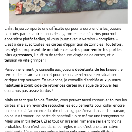
Enfin, le jeu comporte une difficulté qui pourra surprendre les joueurs
habitués par les autres opus de la gamme. Les scénarios pourront
apparaitre plutôt faciles, si vous jouez avec la version « complète ».
C’est à dire avec toutes les cartes d’apparition de zombies.
Toutefois,
les règles proposent de moduler ces cartes pour rendre les parties
plus agressives,
il suffira de retirer une vingtaine de cartes, et la
tension va vite grimper !
Personnellement, je conseille aux joueurs
débutants de les laisser
, le
temps de se faire la main et pour ne pas se retrouver en situation
critique trop souvent. En revanche, je conseille d’emblée
aux joueurs
habitués à zombicide de retirer ces cartes
au risque de trouver les
scénarios pas assez tordus !
Mais en tant que fan de
Roméro,
vous pouvez aussi conserver toutes les
cartes, mais en revanche retoucher les équipements pour coller encore
un peu plus à l’ambiance du film et sa logique. Ainsi, dans cette maison,
on peut y trouver une batte de baseball, voire même une tronçonneuse…
Mais une mitraillette UZI et tout un arsenal immense seraient moins
probables. Ceci n’est pas dans les règles mais c’est une alternative
captivante. Vous pouvez même tenter cela avec le mode difficile