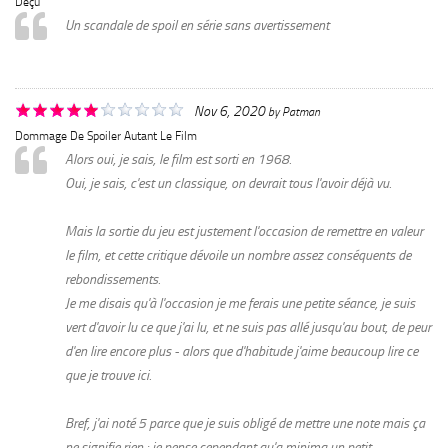
Déçu
Un scandale de spoil en série sans avertissement
Nov 6, 2020
by
Patman
Dommage De Spoiler Autant Le Film
Alors oui, je sais, le film est sorti en 1968.
Oui, je sais, c'est un classique, on devrait tous l'avoir déjà vu.
Mais la sortie du jeu est justement l'occasion de remettre en valeur
le film, et cette critique dévoile un nombre assez conséquents de
rebondissements.
Je me disais qu'à l'occasion je me ferais une petite séance, je suis
vert d'avoir lu ce que j'ai lu, et ne suis pas allé jusqu'au bout, de peur
d'en lire encore plus - alors que d'habitude j'aime beaucoup lire ce
que je trouve ici.
Bref, j'ai noté 5 parce que je suis obligé de mettre une note mais ça
ne signifie rien ; je pense cependant qu'a minima un petit