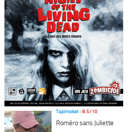
Tapimoket
:
8.5/10
Roméro sans Juliette