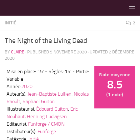
LES MEILLEURS JEUX SONT SUR VIN D'JEU !
Skip to content
INITIÉ
2
The Night of the Living Dead
BY
CLAIRE
· PUBLISHED
5 NOVEMBRE 2020
· UPDATED
2 DÉCEMBRE
2020
Mise en place: 15' - Règles: 15' - Partie:
Note moyenne
Variable '
8.5
Année:
2020
Auteur(s):
Jean-Baptiste Lullien
,
Nicolas
(1 note)
Raoult
,
Raphaël Guiton
Illustrateur(s):
Édouard Guiton
,
Eric
Nouhaut
,
Henning Ludvigsen
Editeur(s):
Funforge / CMON
Distributeur(s):
Funforge
Catégorie:
Initié