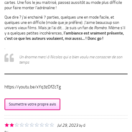
cartes. Une fois le jeu maitrisé, passez aussitôt au mode plus difficile
pour faire monter l’adrénaline !
Que dire ? j’ai enchainé 7 parties, quelques une en mode facile, et
quelques une en difficile (mode que je préfère). J’aime beaucoup son
univers vieux films. Mais je l’ai dit… Je suis un fan de
Roméro
. Même s’il
y a quelques petites incohérences,
l’ambiance est vraiment présente,
c’est ce que les auteurs voulaient, moi aussi… ! Donc go !
.
Un énorme merci à Nicolas qui a bien voulu me consacrer de son
temps
https://youtu.be/xYq3zDfZcTg
Soumettre votre propre avis
Jul 29, 2023
by
G