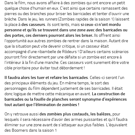
Dans le film, nous avons affaire à des zombies qui ont encore un petit
quelque chose d’humain en eux. C’est ainsi que certains ramassent des
pierres ou des branches pour briser les barricades et tenter d’ouvrir une
brèche. Dans le jeu, les
runners
(Zombies rapides de la saison 1) laissent
la place à
des casseurs
. ils sont lents, mais
si ceux-ci n’ont mordu
personne et qu’ils se trouvent dans une zone avec des barricades ou
des portes, ces derniers pourront alors les briser.
Ils offrent ainsi
l’opportunité aux autres zombies de rentrer dans la maison. Autant dire
que la situation peut vite devenir critique, si un casseur était
accompagné d’une ribambelle de Rôdeurs ! D’ailleurs certains scénarios
pourront finir directement par une défaite si un zombie est encore à
l’intérieur à la fin d’une manche. Ces casseurs vont surement être votre
cible prioritaire pour éviter tout débordement !
Il faudra alors les tuer et refaire les barricades
. Celles-ci seront l’un
des principaux éléments du jeu. En même temps, le sort des
personnages du film dépendent justement de ses barricades. Il était
donc logique de mettre cette mécanique en avant.
La construction de
barricades ou la fouille de planches seront synonyme d’expériences
tout autant que l’élimination de zombies !
On y retrouve aussi
des zombies plus costauds, les balèzes,
pour
lesquels il sera nécessaire d’avoir des armes puissantes et qu’il faudra
éliminer sur une zone avant de s’attaquer aux plus faibles. L’équivalent
des Boomers dans la saison 1