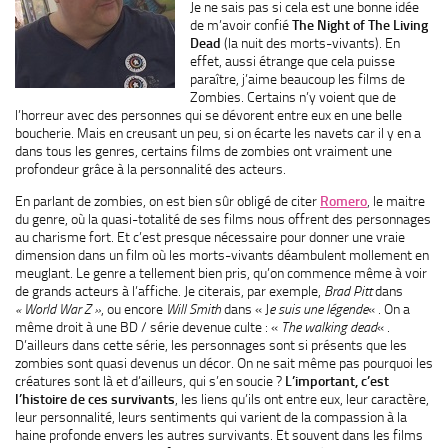
Je ne sais pas si cela est une bonne idée
de m’avoir confié
The Night of The Living
Dead
(la nuit des morts-vivants). En
effet, aussi étrange que cela puisse
paraître, j’aime beaucoup les films de
Zombies. Certains n’y voient que de
l’horreur avec des personnes qui se dévorent entre eux en une belle
boucherie. Mais en creusant un peu, si on écarte les navets car il y en a
dans tous les genres, certains films de zombies ont vraiment une
profondeur grâce à la personnalité des acteurs.
En parlant de zombies, on est bien sûr obligé de citer
Romero
, le maitre
du genre, où la quasi-totalité de ses films nous offrent des personnages
au charisme fort. Et c’est presque nécessaire pour donner une vraie
dimension dans un film où les morts-vivants déambulent mollement en
meuglant. Le genre a tellement bien pris, qu’on commence même à voir
de grands acteurs à l’affiche. Je citerais, par exemple,
Brad Pitt
dans
« World War Z »
, ou encore
Will Smith
dans « J
e suis une légende
« . On a
même droit à une BD / série devenue culte : «
The walking dead
« .
D’ailleurs dans cette série, les personnages sont si présents que les
zombies sont quasi devenus un décor. On ne sait même pas pourquoi les
créatures sont là et d’ailleurs, qui s’en soucie ?
L’important, c’est
l’histoire de ces survivants
, les liens qu’ils ont entre eux, leur caractère,
leur personnalité, leurs sentiments qui varient de la compassion à la
haine profonde envers les autres survivants. Et souvent dans les films