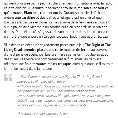
qui sera prostrée par la peur, et chercher des informations avec la radio
et la télévision.
Il va surtout barricader toute la maison avec tout ce
qu’il trouve : Planches, clous et outils
. Durant sa fouille, il dénichera
même
une carabine et des balles
à l’étage. C’est un endroit que
Barbara n’a pas osé explorer, car le cadavre de la fermière se trouvait
sur le palier, déjà victime d’un zombie qui a dû ressortir de la maison
depuis. Peut-être qu’il s’agissait de son mari, car dans le film, on verra
un mort-vivant encore en caleçon, costaud, bedonnant et bien balèze !
Si je décris ce décor, c’est justement parce que le jeu,
The Night of The
Living Dead, prendra place dans cette maison de ferme
au travers
d’une dizaine de scénarios. Les premiers scénarios, modulables avec
des tuiles, respecteront complètement le film, mais les derniers
offriront
une fin alternative moins tragique,
alors que dans le film, tout
le monde meurt dans la maison.
– Moi : Pourquoi avoir choisi the Night of The Living Dead ?
pourquoi ce film plus qu’un autre ?
– Nicolas Raoult : Nous avons choisi Night Of The Living Dead avec
nos partenaires de CMON. L’idée originale était de fêter
l’anniversaire de la sortie du film qui a donné naissance au genre ;
CMON nous a demandé si nous aimerions créer un Zombicide dans
le cadre défini par ce film, et nous avons accepté.
Question à l’un des auteurs du jeu