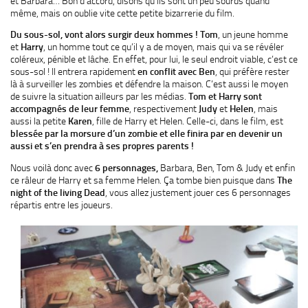
et Barbara… Bon d’accord, disons qu’ils sont un peu sourds quand
même, mais on oublie vite cette petite bizarrerie du film.
Du sous-sol, vont alors surgir deux hommes ! Tom
, un jeune homme
et
Harry
, un homme tout ce qu’il y a de moyen, mais qui va se révéler
coléreux, pénible et lâche. En effet, pour lui, le seul endroit viable, c’est ce
sous-sol ! Il entrera rapidement
en conflit avec Ben
, qui préfère rester
là à surveiller les zombies et défendre la maison. C’est aussi le moyen
de suivre la situation ailleurs par les médias.
Tom et Harry sont
accompagnés de leur femme
, respectivement
Judy
et
Helen
, mais
aussi la petite
Karen
, fille de Harry et Helen. Celle-ci, dans le film, est
blessée par la morsure d’un zombie et elle finira par en devenir un
aussi et s’en prendra à ses propres parents !
Nous voilà donc avec
6 personnages,
Barbara, Ben, Tom & Judy et enfin
ce râleur de Harry et sa femme Helen. Ça tombe bien puisque dans
The
night of the living Dead
, vous allez justement jouer ces 6 personnages
répartis entre les joueurs.