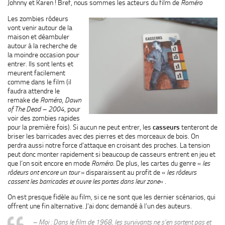
Johnny et Karen ! Bref, nous sommes les acteurs du film de
Roméro
Les zombies rôdeurs
vont venir autour de la
maison et déambuler
autour à la recherche de
la moindre occasion pour
entrer. Ils sont lents et
meurent facilement
comme dans le film (il
faudra attendre le
remake de
Roméro
,
Dawn
of The Dead – 2004
, pour
voir des zombies rapides
pour la première fois). Si aucun ne peut entrer, les
casseurs
tenteront de
briser les barricades avec des pierres et des morceaux de bois. On
perdra aussi notre force d’attaque en croisant des proches. La tension
peut donc monter rapidement si beaucoup de casseurs entrent en jeu et
que l’on soit encore en mode
Roméro
. De plus, les cartes du genre «
les
rôdeurs ont encore un tour
» disparaissent au profit de «
les rôdeurs
cassent les barricades et ouvre les portes dans leur zone
« .
On est presque fidèle au film, si ce ne sont que les dernier scénarios, qui
offrent une fin alternative. J’ai donc demandé à l’un des auteurs.
– Moi : Dans le film de 1968, les survivants ne s’en sortent pas et