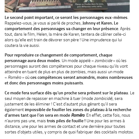
Le second point important, ce seront les personnages eux-mêmes
.
Rappelez-vous, je vous ai parlé de proches,
Johnny et Karen.
Le
comportement des personnages va changer en leur présence
. Après
tout, dans le film, Helen, la mère de Karen, tentera de câliner celle-ci
alors qu’elle est train de dévorer son père ! Une imprudence qui lui
coutera la vie aussi.
Pour reproduire ce changement de comportement, chaque
personnage aura deux modes
. Un mode appelé «
zombicide
» où les
personnages auront des compétences pour chaque niveau qu’ils vont
atteindre en tuant de plus en plus de zombies, mais aussi un mode
«
Roméro
» où
ces compétences seront amoindris, moins nombreuses
et donc des personnages moins puissants
.
Ce mode fera surface dès qu’un proche sera présent sur le plateau
. Le
seul moyen de repasser en machine à tuer (mode
zombicide
), sera
justement de les éliminer ! C’est d’autant plus gênant qu’il sera
également
impossible de fouiller les zones du plateau à la recherche
d’armes tant que l’on sera en mode
Roméro
. En effet, cette fois, nous
n’aurons pas une, mais
trois piles de fouille !
Une pour les armes à
distance, une pour les armes de contact et une dernière pour toutes
sortes d’objets utiles, y compris de quoi fabriquer des cocktails molotov.