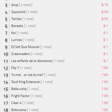
dnup
[2 notes]
8.75
Spyworld
[1 note]
8.55
Tembo
[1 note]
8.55
Borealis
[1 note]
8.1
Koi
[1 note]
8.1
Lumios
[1 note]
8.1
DJ Set Quiz Musical
[1 note]
8.1
Greenvaders
[1 note]
8.1
Les enfants de la résistance
[1 note]
8.1
Flip 7
[1 note]
7.65
To me! ...or not to me?
[1 note]
7.65
Skull King Extension
[1 note]
7.65
Bella vista
[1 note]
7.65
Fright Factor
[1 note]
7.65
Clear 4
[1 note]
7.65
Botswana
[1 note]
7.65