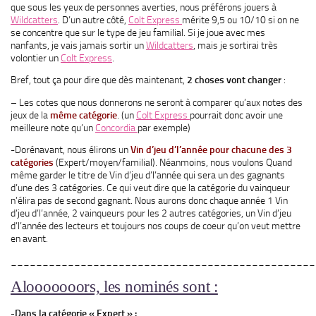
que sous les yeux de personnes averties, nous préférons jouers à
Wildcatters
. D’un autre côté,
Colt Express
mérite 9,5 ou 10/10 si on ne
se concentre que sur le type de jeu familial. Si je joue avec mes
nanfants, je vais jamais sortir un
Wildcatters
, mais je sortirai très
volontier un
Colt Express
.
Bref, tout ça pour dire que dès maintenant,
2 choses vont changer
:
– Les cotes que nous donnerons ne seront à comparer qu’aux notes des
jeux de la
même catégorie
. (un
Colt Express
pourrait donc avoir une
meilleure note qu’un
Concordia
par exemple)
-Dorénavant, nous élirons un
Vin d’jeu d’l’année pour chacune des 3
catégories
(Expert/moyen/familial). Néanmoins, nous voulons Quand
même garder le titre de Vin d’jeu d’l’année qui sera un des gagnants
d’une des 3 catégories. Ce qui veut dire que la catégorie du vainqueur
n’élira pas de second gagnant. Nous aurons donc chaque année 1 Vin
d’jeu d’l’année, 2 vainqueurs pour les 2 autres catégories, un Vin d’jeu
d’l’année des lecteurs et toujours nos coups de coeur qu’on veut mettre
en avant.
________________________________________________
Alooooooors, les nominés sont :
-Dans la catégorie « Expert » :