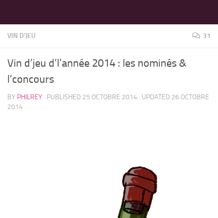
LES MEILLEURS JEUX SONT SUR VIN D'JEU !
Skip to content
VIN D'JEU
31
Vin d’jeu d’l’année 2014 : les nominés &
l’concours
BY
PHILREY
· PUBLISHED
25 OCTOBRE 2014
· UPDATED
26 OCTOBRE
2014