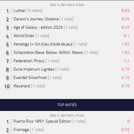
des 4 derniers mois
Luthier
[3 notes]
8.83
Darwin's Journey: Oceania
[1 note]
8.55
Age of Galaxy - édition 2025
[1 note]
8.55
World Order
[1 note]
8.1
Xenology (+ Vin d'jeu d'aide de jeu)
[1 note]
7.65
Schackleton Base: Below. Within. Above.
[1 note]
7.65
Federation: Piracy
[1 note]
7.2
Dune Imperium Lignées
[1 note]
6.75
Everdell Silverfrost
[1 note]
6.75
Revenant
[1 note]
6.75
TOP INITIÉS
des 4 derniers mois
Puerto Rico 1897: Special Edition
[1 note]
9
Fromage
[1 note]
8.55