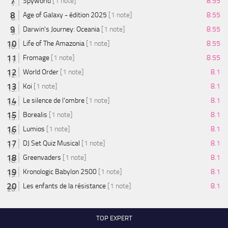
Spyworld
[1 note]
8.55
Age of Galaxy - édition 2025
[1 note]
8.55
Darwin's Journey: Oceania
[1 note]
8.55
Life of The Amazonia
[1 note]
8.55
Fromage
[1 note]
8.55
World Order
[1 note]
8.1
Koi
[1 note]
8.1
Le silence de l'ombre
[1 note]
8.1
Borealis
[1 note]
8.1
Lumios
[1 note]
8.1
DJ Set Quiz Musical
[1 note]
8.1
Greenvaders
[1 note]
8.1
Kronologic Babylon 2500
[1 note]
8.1
Les enfants de la résistance
[1 note]
8.1
TOP EXPERT