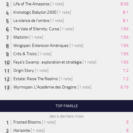
Life of The Amazonia
[1 note]
8.55
Kronologic Babylon 2500
[1 note]
8.1
Le silence de l'ombre
[1 note]
8.1
The Vale of Eternity: Curse
[1 note]
7.65
Maitshin
[1 note]
7.65
Wingspan: Extension Amériques
[1 note]
7.65
Crits & Tricks
[1 note]
7.65
Feya’s Swamp : exploration et stratégie
[1 note]
7.65
Origin Story
[1 note]
7.2
Estate: Raise The Realms
[1 note]
7.2
Wyrmspan: L'Académie des Dragons
[1 note]
6.75
TOP FAMILLE
des 4 derniers mois
Frosted Blooms
[1 note]
9
Horizonte
[1 note]
9