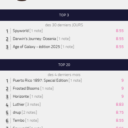
TOP 3
des 30 derniers JOURS
Spyworld
[1 note]
8.55
Darwin's Journey: Oceania
[1 note]
8.55
Age of Galaxy - édition 2025
[1 note]
8.55
TOP 20
des 4 derniers mois
Puerto Rico 1897: Special Edition
[1 note]
9
Frosted Blooms
[1 note]
9
Horizonte
[1 note]
9
Luthier
[3 notes]
8.83
dnup
[2 notes]
8.75
Tembo
[1 note]
8.55