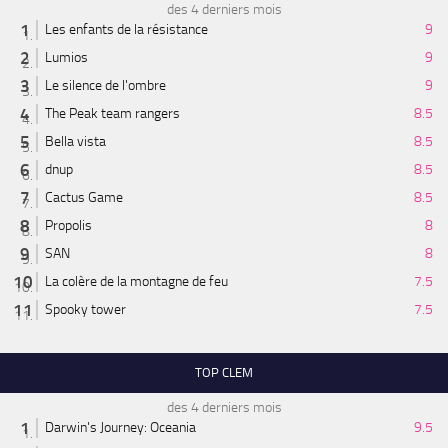
des 4 derniers mois
Les enfants de la résistance
9
Lumios
9
Le silence de l'ombre
9
The Peak team rangers
8.5
Bella vista
8.5
dnup
8.5
Cactus Game
8.5
Propolis
8
SAN
8
La colère de la montagne de feu
7.5
Spooky tower
7.5
TOP CLEM
des 4 derniers mois
Darwin's Journey: Oceania
9.5