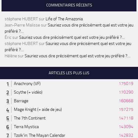
COMMENTAIRES RÉCENTS
stéphane HUBERT
sur
Life of The Amazonia
Jean-Pierre Malisse
sur
Sauriez vous dire précisément quel est votre jeu
préféré ?…
Éric
sur
Sauriez vous dire précisément quel est votre jeu préféré ?…
stéphane HUBERT
sur
Sauriez vous dire précisément quel est votre jeu
préféré ?…
Hélène
sur
Sauriez vous dire précisément quel est votre jeu préféré ?…
ARTICLES LES PLUS LUS
Anachrony (VF)
175019
Scythe (+ vidéo)
170290
Barrage
160668
Mage Knight (+ aide de jeu)
157275
The 7th Continent
147118
Terra Mystica
143094
Tzolk'in: The Mayan Calendar
142832