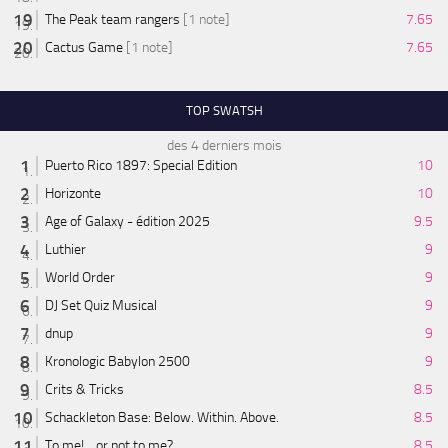
The Peak team rangers
[1 note]
7.65
Cactus Game
[1 note]
7.65
TOP SWATSH
des 4 derniers mois
Puerto Rico 1897: Special Edition
10
Horizonte
10
Age of Galaxy - édition 2025
9.5
Luthier
9
World Order
9
DJ Set Quiz Musical
9
dnup
9
Kronologic Babylon 2500
9
Crits & Tricks
8.5
Schackleton Base: Below. Within. Above.
8.5
To me! ...or not to me?
8.5