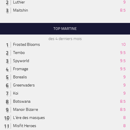
Luthier
9
Maitshin
8.5
TOP MARTINE
des 4 derniers mois
Frosted Blooms
10
Tembo
9.5
Spyworld
9.5
Fromage
9.5
Borealis
9
Greenvaders
9
Koi
9
Botswana
8.5
Manoir Bizarre
8.5
L'ère des masques
8
Misfit Heroes
8