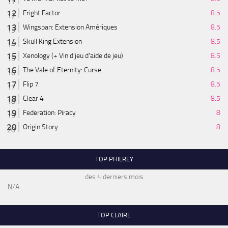
Fright Factor
8.5
Wingspan: Extension Amériques
8.5
Skull King Extension
8.5
Xenology (+ Vin d'jeu d'aide de jeu)
8.5
The Vale of Eternity: Curse
8.5
Flip 7
8.5
Clear 4
8.5
Federation: Piracy
8
Origin Story
8
TOP PHILREY
des 4 derniers mois
N/A
TOP CLAIRE