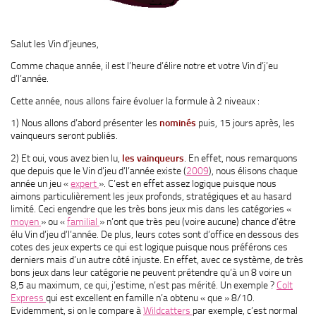
Salut les Vin d’jeunes,
Comme chaque année, il est l’heure d’élire notre et votre Vin d’j’eu
d’l’année.
Cette année, nous allons faire évoluer la formule à 2 niveaux :
1) Nous allons d’abord présenter les
nominés
puis, 15 jours après, les
vainqueurs seront publiés.
2) Et oui, vous avez bien lu,
les vainqueurs
. En effet, nous remarquons
que depuis que le Vin d’jeu d’l’année existe (
2009
), nous élisons chaque
année un jeu «
expert
». C’est en effet assez logique puisque nous
aimons particulièrement les jeux profonds, stratégiques et au hasard
limité. Ceci engendre que les très bons jeux mis dans les catégories «
moyen
» ou «
familial
» n’ont que très peu (voire aucune) chance d’être
élu Vin d’jeu d’l’année. De plus, leurs cotes sont d’office en dessous des
cotes des jeux experts ce qui est logique puisque nous préférons ces
derniers mais d’un autre côté injuste. En effet, avec ce système, de très
bons jeux dans leur catégorie ne peuvent prétendre qu’à un 8 voire un
8,5 au maximum, ce qui, j’estime, n’est pas mérité. Un exemple ?
Colt
Express
qui est excellent en famille n’a obtenu « que » 8/10.
Evidemment, si on le compare à
Wildcatters
par exemple, c’est normal