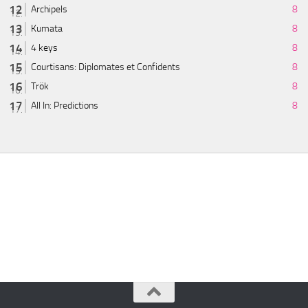
Archipels
8
Kumata
8
4 keys
8
Courtisans: Diplomates et Confidents
8
Trök
8
All In: Predictions
8