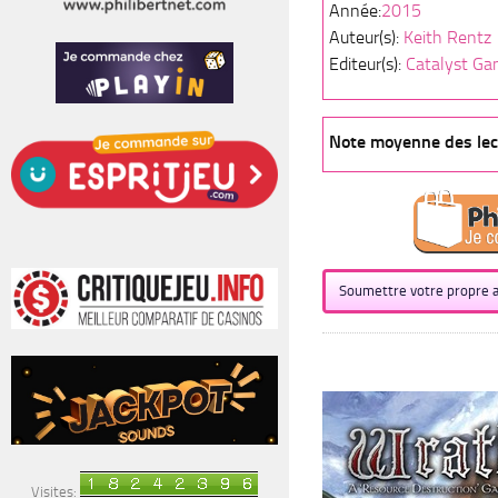
Année:
2015
Auteur(s):
Keith Rentz
Editeur(s):
Catalyst Ga
Note moyenne des lect
Soumettre votre propre a
Visites: