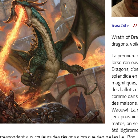
SwatSh
:
7/
Wrath of Dra
dragons, voil
La première 
lorsqu’on ouv
Dragons, c’e
splendide en
magnifiques, 
des ballots d
comme dan
des maisons,
Waouw! La 
jeux pouvaie
matos, on ser
été légèreme
rrespondant aux couleurs des régions alors que rien ne les lie. Bon,