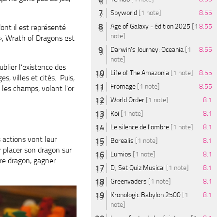
Spyworld
[1 note]
8.55
Age of Galaxy - édition 2025
[1
8.55
ont il est représenté
note]
», Wrath of Dragons est
Darwin's Journey: Oceania
[1
8.55
note]
blier l’existence des
Life of The Amazonia
[1 note]
8.55
s, villes et cités. Puis,
Fromage
[1 note]
8.55
 les champs, volant l’or
World Order
[1 note]
8.1
Koi
[1 note]
8.1
Le silence de l'ombre
[1 note]
8.1
 actions vont leur
Borealis
[1 note]
8.1
r placer son dragon sur
Lumios
[1 note]
8.1
re dragon, gagner
DJ Set Quiz Musical
[1 note]
8.1
Greenvaders
[1 note]
8.1
Kronologic Babylon 2500
[1
8.1
note]