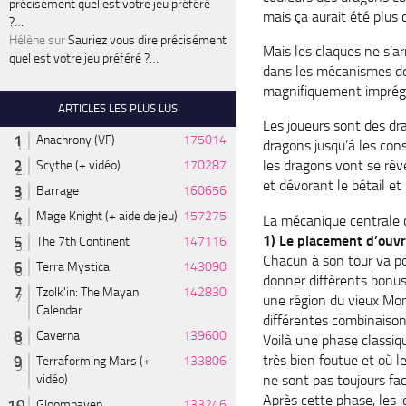
précisément quel est votre jeu préféré
mais ça aurait été plus 
?…
Hélène
sur
Sauriez vous dire précisément
Mais les claques ne s’ar
quel est votre jeu préféré ?…
dans les mécanismes de 
magnifiquement imprég
ARTICLES LES PLUS LUS
Les joueurs sont des dra
Anachrony (VF)
175014
dragons jusqu’à les cons
les dragons vont se réve
Scythe (+ vidéo)
170287
et dévorant le bétail et 
Barrage
160656
Mage Knight (+ aide de jeu)
157275
La mécanique centrale 
1) Le placement d’ouvr
The 7th Continent
147116
Chacun à son tour va po
Terra Mystica
143090
donner différents bonus:
Tzolk'in: The Mayan
142830
une région du vieux Mon
Calendar
différentes combinaison
Caverna
139600
Voilà une phase classiq
très bien foutue et où l
Terraforming Mars (+
133806
ne sont pas toujours fac
vidéo)
Après cette phase, les 
Gloomhaven
133246