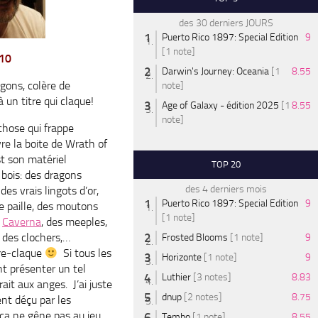
des 30 derniers JOURS
Puerto Rico 1897: Special Edition
9
[1 note]
10
Darwin's Journey: Oceania
[1
8.55
gons, colère de
note]
à un titre qui claque!
Age of Galaxy - édition 2025
[1
8.55
note]
chose qui frappe
re la boite de Wrath of
st son matériel
TOP 20
 bois: des dragons
des 4 derniers mois
des vrais lingots d’or,
Puerto Rico 1897: Special Edition
9
e paille, des moutons
[1 note]
s
Caverna
, des meeples,
 des clochers,…
Frosted Blooms
[1 note]
9
re-claque
Si tous les
Horizonte
[1 note]
9
nt présenter un tel
Luthier
[3 notes]
8.83
ait aux anges. J’ai juste
dnup
[2 notes]
8.75
nt déçu par les
 ça ne gêne pas au jeu,
Tembo
[1 note]
8.55