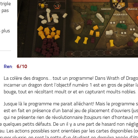
triple
e pas
 plus
Ren
:
6/10
La colère des dragons… tout un programme! Dans Wrath of Drago
incarner un dragon dont l’objectif numéro 1 est en gros de péter l
bouge, tout en récoltant moult or et en capturant moults nobles.
Jusque là le programme me parait alléchant! Mais le programme 
est en fait en présence d’un banal jeu de placement d’ouvriers (ju
qui ne présente rien de révolutionnaire (toujours rien d’honteux) m
 quelques petits défauts. De un il y a une part de hasard non néglig
 jeu. Les actions possibles sont orientées par les cartes disponibles (
uper réussis: on sent la patte d’un étudiant en dernière année d’étu