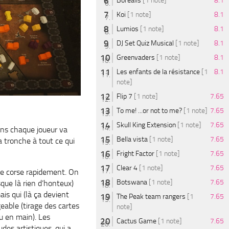
Borealis
[1 note]
8.1
Koi
[1 note]
8.1
Lumios
[1 note]
8.1
DJ Set Quiz Musical
[1 note]
8.1
Greenvaders
[1 note]
8.1
Les enfants de la résistance
[1
8.1
note]
Flip 7
[1 note]
7.65
To me! ...or not to me?
[1 note]
7.65
Skull King Extension
[1 note]
7.65
ns chaque joueur va
Bella vista
[1 note]
7.65
a tronche à tout ce qui
Fright Factor
[1 note]
7.65
Clear 4
[1 note]
7.65
se corse rapidement. On
Botswana
[1 note]
7.65
sque là rien d’honteux)
ais qui (là ça devient
The Peak team rangers
[1
7.65
eable (tirage des cartes
note]
ou en main). Les
Cactus Game
[1 note]
7.65
des artistiques, qui a