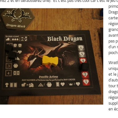
ez 2 et en défausserez une). Et c’est pas très cool car c’est le jeu 
primo
Drago
carte
régio
grand
avant
pas p
d’un 
pioch
Wrath
uniqu
et le
d’aut
tour 
drago
régio
suppl
en éc