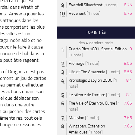
de la carte qui
est
Everdell Silverfrost
[1 note]
6.75
rdial dans Wrath of
ns. Arriver à jouer les
Revenant
[1 note]
6.75
s attaques dans les
ns comportant les plus
TOP INITIÉS
es villes est un
age indéniable et ne
des 4 derniers mois
ouvoir le faire à cause
Puerto Rico 1897: Special Edition
9
manque de bol dans la
[1 note]
e peut être rageant.
Fromage
[1 note]
8.55
 of Dragons n’est pas
Life of The Amazonia
[1 note]
8.55
ement un jeu de cartes
Kronologic Babylon 2500
[1
8.1
 jeu permet d’effectuer
note]
res actions durant son
Le silence de l'ombre
[1 note]
8.1
tel que déplacer son
The Vale of Eternity: Curse
[1
7.65
n dans une autre
note]
n ou piocher des cartes
émentaires, tout cela
Maitshin
[1 note]
7.65
hange de ressources.
Wingspan: Extension
7.65
Amériques
[1 note]