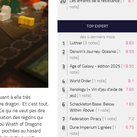
Les enfants de la résistance
[1
8.1
note]
TOP EXPERT
des 4 derniers mois
Luthier
[3 notes]
8.83
Darwin's Journey: Oceania
[1
8.55
note]
Age of Galaxy - édition 2025
[1
8.55
note]
World Order
[1 note]
8.1
Xenology (+ Vin d'jeu d'aide de
7.65
jeu)
[1 note]
uant à elle très
re dragon. Et c’est tout,
Schackleton Base: Below.
7.65
Ce qui ne veut pas dire
Within. Above.
[1 note]
nation des régions qui
Federation: Piracy
[1 note]
7.2
là où Wrath of Dragons
Dune Imperium Lignées
[1
6.75
nt piochées au hasard
note]