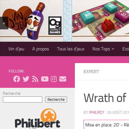
Skip to content
<
Vin d’jeu
A propos
Tous les d’jeux
Nos Tops
Es
FOLLOW:
EXPERT
Wrath of
Recherche
Recherche
BY
PHILREY
·
26 AOÛT 20
Mise en place: 20' - Règ