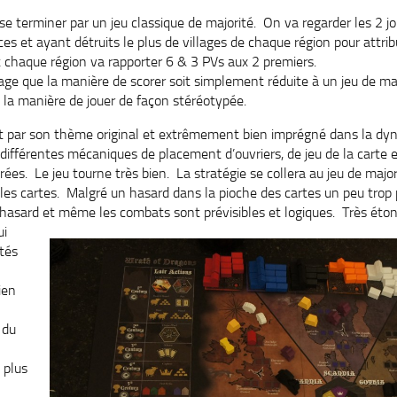
, se terminer par un jeu classique de majorité. On va regarder les 2 
s et ayant détruits le plus de villages de chaque région pour attrib
t chaque région va rapporter 6 & 3 PVs aux 2 premiers.
ge que la manière de scorer soit simplement réduite à un jeu de ma
t la manière de jouer de façon stéréotypée.
t par son thème original et extrêmement bien imprégné dans la dyn
ifférentes mécaniques de placement d’ouvriers, de jeu de la carte e
brées. Le jeu tourne très bien. La stratégie se collera au jeu de major
 les cartes. Malgré un hasard dans la pioche des cartes un peu trop
s hasard et même les combats
sont prévisibles et logiques. Très éto
ui
ités
ien
 du
 plus