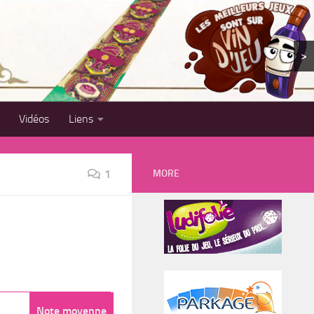
>
Vidéos
Liens
MORE
1
Note moyenne