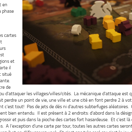
t en
la phase
es cartes
t
eurs
est
gions et
rte il
 situé
dante.
tre de
ou d’attaquer les villages/villes/cités. La mécanique d’attaque est q
it perdre un point de vie, une ville et une cité en font perdre 2 à vot
nt c’est tout! Pas de jets de dés ni d’autres subterfuges aléatoires. 
sent bien entendu. Il est présent à 2 endroits: d’abord dans la désig
 grossir et puis dans la pioche des cartes fort hasardeuse. Et c’est 
ns. A l’exception d’une carte par tour, toutes les autres cartes sero