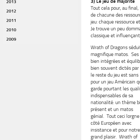
3) Le jeu de majorité
2013
Tout cela pour, au final
2012
de chacune des ressource
2011
jeu: chaque ressource e
Je trouve un peu domma
2010
classique et influençan
2009
Wrath of Dragons sédui
magnifique matos. Ses d
bien intégrées et équili
bien souvent dictés par
le reste du jeu est san
pour un jeu Américain q
garde pourtant les qual
indispensables de sa
nationalité: un thème b
présent et un matos
génial. Tout ceci lorgne
côté Européen avec
insistance et pour notre
grand plaisir. Wrath of