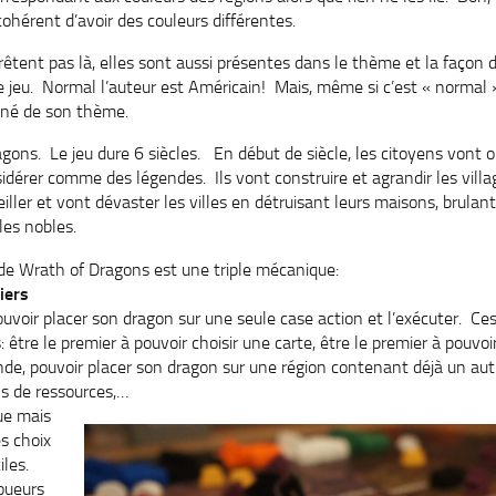
cohérent d’avoir des couleurs différentes.
rêtent pas là, elles sont aussi présentes dans le thème et la façon d
jeu. Normal l’auteur est Américain! Mais, même si c’est « normal 
né de son thème.
gons. Le jeu dure 6 siècles. En début de siècle, les citoyens vont ou
idérer comme des légendes. Ils vont construire et agrandir les village
iller et vont dévaster les villes en détruisant leurs maisons, brulant
les nobles.
de Wrath of Dragons est une triple mécanique:
iers
uvoir placer son dragon sur une seule case action et l’exécuter. Ces
 être le premier à pouvoir choisir une carte, être le premier à pouvoi
de, pouvoir placer son dragon sur une région contenant déjà un aut
s de ressources,…
ue mais
es choix
iles.
joueurs