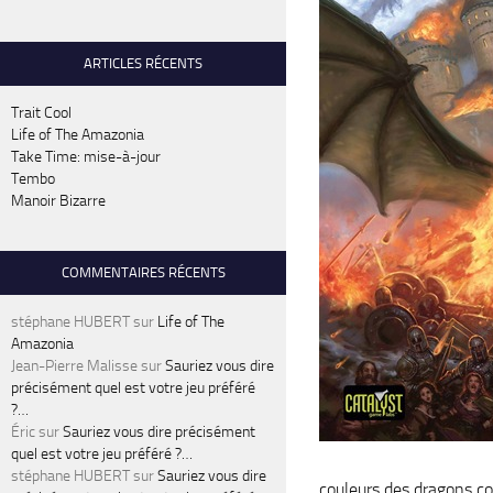
ARTICLES RÉCENTS
Trait Cool
Life of The Amazonia
Take Time: mise-à-jour
Tembo
Manoir Bizarre
COMMENTAIRES RÉCENTS
stéphane HUBERT
sur
Life of The
Amazonia
Jean-Pierre Malisse
sur
Sauriez vous dire
précisément quel est votre jeu préféré
?…
Éric
sur
Sauriez vous dire précisément
quel est votre jeu préféré ?…
stéphane HUBERT
sur
Sauriez vous dire
couleurs des dragons co