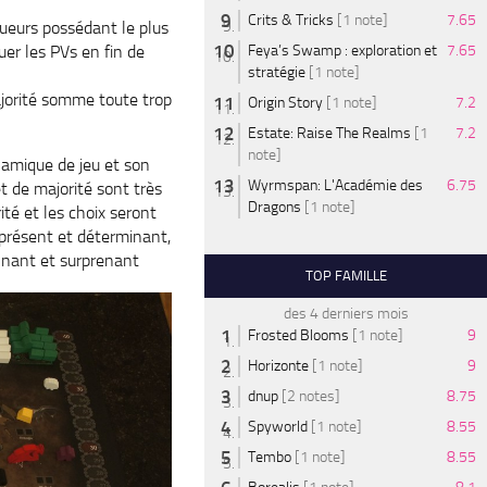
Crits & Tricks
[1 note]
7.65
joueurs possédant le plus
uer les PVs en fin de
Feya’s Swamp : exploration et
7.65
stratégie
[1 note]
jorité somme toute trop
Origin Story
[1 note]
7.2
Estate: Raise The Realms
[1
7.2
note]
amique de jeu et son
Wyrmspan: L'Académie des
6.75
t de majorité sont très
Dragons
[1 note]
ité et les choix seront
 présent et déterminant,
nnant et surprenant
TOP FAMILLE
des 4 derniers mois
Frosted Blooms
[1 note]
9
Horizonte
[1 note]
9
dnup
[2 notes]
8.75
Spyworld
[1 note]
8.55
Tembo
[1 note]
8.55