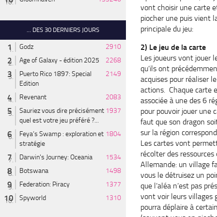
vont choisir une carte e
piocher une puis vient 
principale du jeu:
... DES 30 DERNIERS JOURS
2) Le jeu de la carte
Godz
2910
Les joueurs vont jouer l
Age of Galaxy - édition 2025
2268
qu’ils ont précédemmen
Puerto Rico 1897: Special
2149
acquises pour réaliser l
Edition
actions. Chaque carte 
Revenant
2083
associée à une des 6 ré
pour pouvoir jouer une ca
Sauriez vous dire précisément
1937
quel est votre jeu préféré ?...
faut que son dragon soit
sur la région correspon
Feya’s Swamp : exploration et
1804
Les cartes vont permet
stratégie
récolter des ressources 
Darwin's Journey: Oceania
1534
Allemande: un village fa
Botswana
1498
vous le détruisez un poi
Federation: Piracy
1377
que l’aléa n’est pas pré
vont voir leurs villages
Spyworld
1310
pourra déplaire à certai