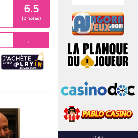
6.5
(2 notes)
-.--
TOP 3