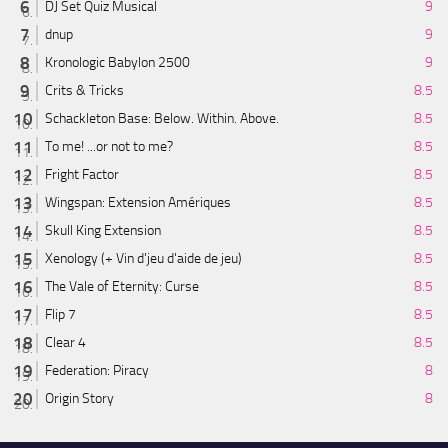
DJ Set Quiz Musical
9
dnup
9
Kronologic Babylon 2500
9
Crits & Tricks
8.5
Schackleton Base: Below. Within. Above.
8.5
To me! ...or not to me?
8.5
Fright Factor
8.5
Wingspan: Extension Amériques
8.5
Skull King Extension
8.5
Xenology (+ Vin d'jeu d'aide de jeu)
8.5
The Vale of Eternity: Curse
8.5
Flip 7
8.5
Clear 4
8.5
Federation: Piracy
8
Origin Story
8