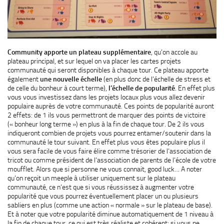
Community apporte un plateau supplémentaire
, qu’on accole au
plateau principal, et sur lequel on va placer les cartes projets
communauté qui seront disponibles à chaque tour. Ce plateau apporte
également
une
nouvelle échelle
(en plus donc de l’échelle de stress et
de celle du bonheur à court terme),
l’échelle de popularité
. En effet plus
vous vous investissez dans les projets locaux plus vous allez devenir
populaire auprès de votre communauté. Ces points de popularité auront
2 effets: de 1 ils vous permettront de marquer des points de victoire
(« bonheur long terme ») en plus à la fin de chaque tour. De 2 ils vous
indiqueront combien de projets vous pourrez entamer/soutenir dans la
communauté le tour suivant. En effet plus vous êtes populaire plus il
vous sera facile de vous faire élire comme trésorier de l’association de
tricot ou comme président de l’association de parents de l’école de votre
moufflet. Alors que si personne ne vous connait, good luck… A noter
qu’on reçoit un meeple à utiliser uniquement sur le plateau
communauté, ce n’est que si vous réussissez à augmenter votre
popularité que vous pourrez éventuellement placer un ou plusieurs
sabliers en plus (comme une action « normale » sur le plateau de base).
Et à noter que votre popularité diminue automatiquement de 1 niveau à
la fin de chaque tour, ce qui est très réaliste et cohérent: si vous ne