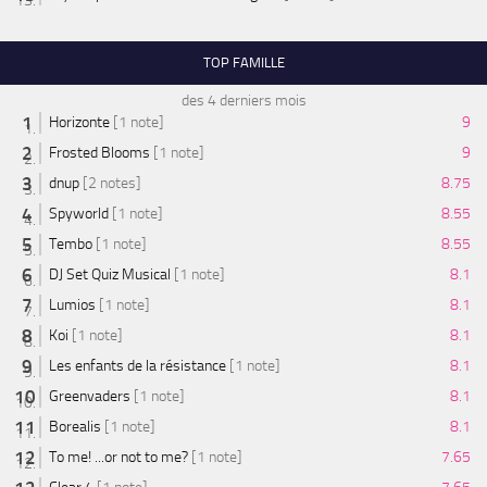
TOP FAMILLE
des 4 derniers mois
Horizonte
[1 note]
9
Frosted Blooms
[1 note]
9
dnup
[2 notes]
8.75
Spyworld
[1 note]
8.55
Tembo
[1 note]
8.55
DJ Set Quiz Musical
[1 note]
8.1
Lumios
[1 note]
8.1
Koi
[1 note]
8.1
Les enfants de la résistance
[1 note]
8.1
Greenvaders
[1 note]
8.1
Borealis
[1 note]
8.1
To me! ...or not to me?
[1 note]
7.65