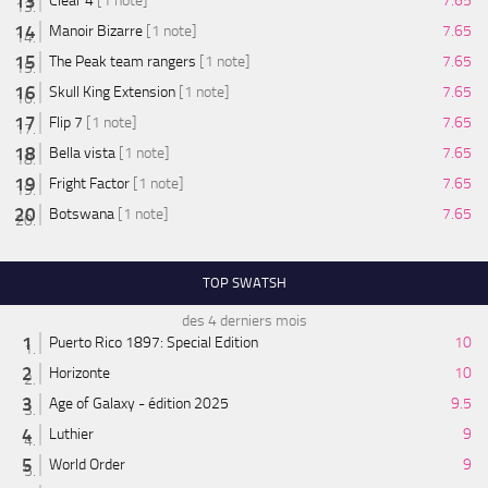
Clear 4
[1 note]
7.65
Manoir Bizarre
[1 note]
7.65
The Peak team rangers
[1 note]
7.65
Skull King Extension
[1 note]
7.65
Flip 7
[1 note]
7.65
Bella vista
[1 note]
7.65
Fright Factor
[1 note]
7.65
Botswana
[1 note]
7.65
TOP SWATSH
des 4 derniers mois
Puerto Rico 1897: Special Edition
10
Horizonte
10
Age of Galaxy - édition 2025
9.5
Luthier
9
World Order
9