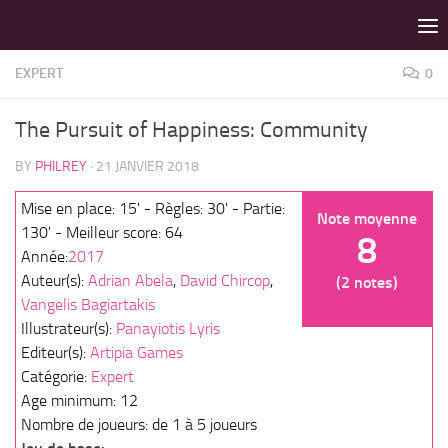
LES MEILLEURS JEUX SONT SUR VIN D'JEU !
Skip to content
EXPERT
0
The Pursuit of Happiness: Community
BY
PHILREY
·
21 JANVIER 2018
Mise en place: 15' - Règles: 30' - Partie:
Note moyenne
130' - Meilleur score: 64
8
Année:
2017
Auteur(s):
Adrian Abela
,
David Chircop
,
(2 notes)
Vangelis Bagiartakis
Illustrateur(s):
Panayiotis Lyris
Editeur(s):
Artipia Games
Catégorie:
Expert
Age minimum: 12
Nombre de joueurs: de 1 à 5 joueurs