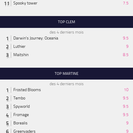
Spooky tower
7.5
TOP CLEM
des 4 derniers mois
Darwin's Journey: Oceania
9.5
Luthier
9
Maitshin
8.5
TOP MARTINE
des 4 derniers mois
Frosted Blooms
10
Tembo
9.5
Spyworld
9.5
Fromage
9.5
Borealis
9
Greenvaders
9