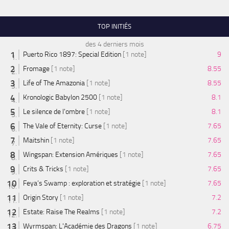
TOP INITIÉS
des 4 derniers mois
Puerto Rico 1897: Special Edition
[1 note]
9
Fromage
[1 note]
8.55
Life of The Amazonia
[1 note]
8.55
Kronologic Babylon 2500
[1 note]
8.1
Le silence de l'ombre
[1 note]
8.1
The Vale of Eternity: Curse
[1 note]
7.65
Maitshin
[1 note]
7.65
Wingspan: Extension Amériques
[1 note]
7.65
Crits & Tricks
[1 note]
7.65
Feya’s Swamp : exploration et stratégie
[1 note]
7.65
Origin Story
[1 note]
7.2
Estate: Raise The Realms
[1 note]
7.2
Wyrmspan: L'Académie des Dragons
[1 note]
6.75