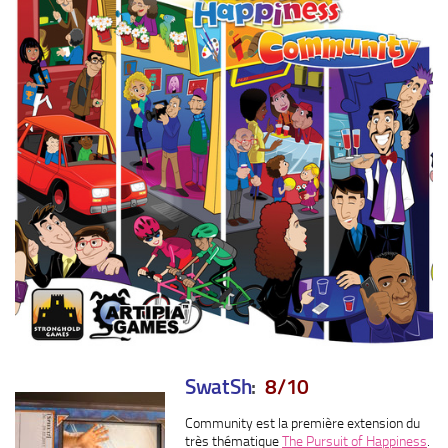
SwatSh
:
8/10
Community est la première extension du
très thématique
The Pursuit of Happiness
.