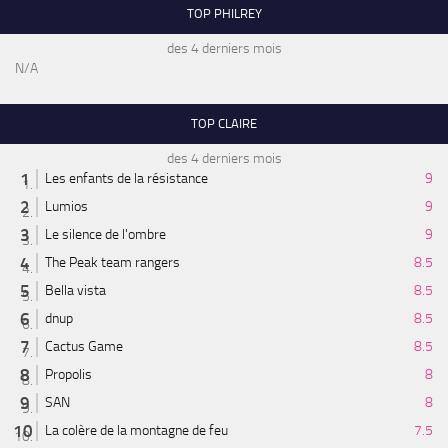
TOP PHILREY
des 4 derniers mois
N/A
TOP CLAIRE
des 4 derniers mois
Les enfants de la résistance
9
Lumios
9
Le silence de l'ombre
9
The Peak team rangers
8.5
Bella vista
8.5
dnup
8.5
Cactus Game
8.5
Propolis
8
SAN
8
La colère de la montagne de feu
7.5