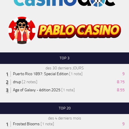
TOP 3
des 30 derniers JOURS
Puerto Rico 1897: Special Edition
[1 note]
9
dnup
[2 notes]
8.75
Age of Galaxy - édition 2025
[1 note]
8.55
TOP 20
des 4 derniers mois
Frosted Blooms
[1 note]
9