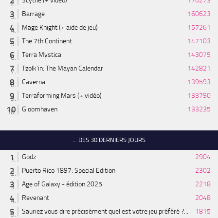
Scythe (+ vidéo)
170273
Barrage
160623
Mage Knight (+ aide de jeu)
157261
The 7th Continent
147103
Terra Mystica
143079
Tzolk'in: The Mayan Calendar
142821
Caverna
139593
Terraforming Mars (+ vidéo)
133790
Gloomhaven
133235
... DES 30 DERNIERS JOURS
Godz
2904
Puerto Rico 1897: Special Edition
2302
Age of Galaxy - édition 2025
2218
Revenant
2048
Sauriez vous dire précisément quel est votre jeu préféré ?...
1815