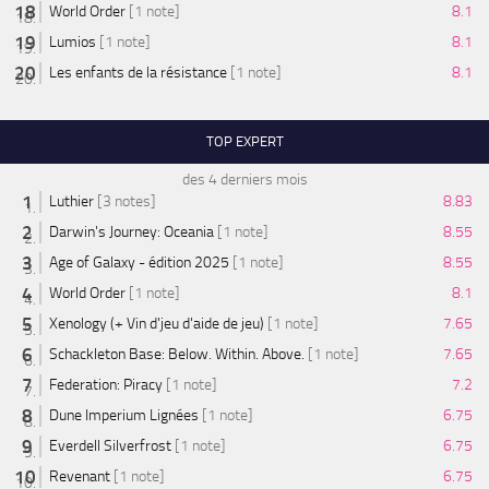
World Order
[1 note]
8.1
Lumios
[1 note]
8.1
Les enfants de la résistance
[1 note]
8.1
TOP EXPERT
des 4 derniers mois
Luthier
[3 notes]
8.83
Darwin's Journey: Oceania
[1 note]
8.55
Age of Galaxy - édition 2025
[1 note]
8.55
World Order
[1 note]
8.1
Xenology (+ Vin d'jeu d'aide de jeu)
[1 note]
7.65
Schackleton Base: Below. Within. Above.
[1 note]
7.65
Federation: Piracy
[1 note]
7.2
Dune Imperium Lignées
[1 note]
6.75
Everdell Silverfrost
[1 note]
6.75
Revenant
[1 note]
6.75