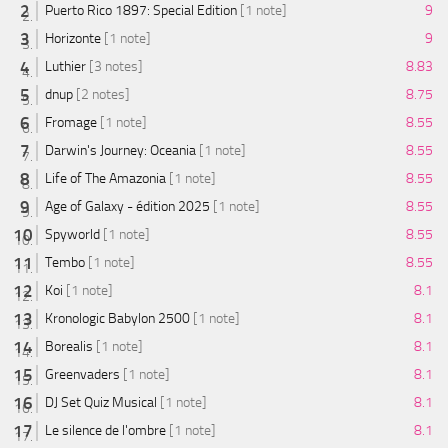
Puerto Rico 1897: Special Edition
[1 note]
9
Horizonte
[1 note]
9
Luthier
[3 notes]
8.83
dnup
[2 notes]
8.75
Fromage
[1 note]
8.55
Darwin's Journey: Oceania
[1 note]
8.55
Life of The Amazonia
[1 note]
8.55
Age of Galaxy - édition 2025
[1 note]
8.55
Spyworld
[1 note]
8.55
Tembo
[1 note]
8.55
Koi
[1 note]
8.1
Kronologic Babylon 2500
[1 note]
8.1
Borealis
[1 note]
8.1
Greenvaders
[1 note]
8.1
DJ Set Quiz Musical
[1 note]
8.1
Le silence de l'ombre
[1 note]
8.1